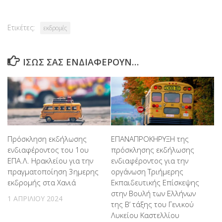
Ετικέτες:
εκδρομές
ΊΣΩΣ ΣΑΣ ΕΝΔΙΑΦΈΡΟΥΝ…
Πρόσκληση εκδήλωσης
ΕΠΑΝΑΠΡΟΚΗΡΥΞΗ της
ενδιαφέροντος του 1ου
πρόσκλησης εκδήλωσης
ΕΠΑ.Λ. Ηρακλείου για την
ενδιαφέροντος για την
πραγματοποίηση 3ημερης
οργάνωση Τριήμερης
εκδρομής στα Χανιά
Εκπαιδευτικής Επίσκεψης
στην Βουλή των Ελλήνων
1 ΑΠΡΙΛΊΟΥ 2024
της Β’ τάξης του Γενικού
Λυκείου Καστελλίου