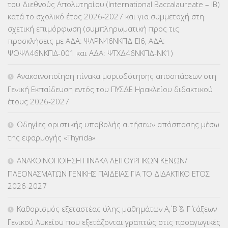
του Διεθνούς Απολυτηρίου (International Baccalaureate – IB)
ΕΥΡΩΠΑΪΚΑ ΠΡΟΓΡΑΜΜΑΤΑ
(230)
κατά το σχολικό έτος 2026-2027 και για συμμετοχή στη
σχετική επιμόρφωση (συμπληρωματική προς τις
ΚΕΣΥ
(60)
προσκλήσεις με ΑΔΑ: ΨΛΡΝ46ΝΚΠΔ-ΕΙ6, ΑΔΑ:
ΨΟΨΛ46ΝΚΠΔ-001 και ΑΔΑ: ΨΤΧΔ46ΝΚΠΔ-ΝΚ1)
ΚΕΣΥΠ
(109)
Ανακοινοποίηση πίνακα μοριοδότησης αποσπάσεων στη
ΚΠγ – ΚΡΑΤΙΚΟ ΠΙΣΤΟΠΟΙΗΤΙΚΟ ΓΛΩΣΣΟΜΑΘΕΙΑΣ
(135)
Γενική Εκπαίδευση εντός του ΠΥΣΔΕ Ηρακλείου διδακτικού
έτους 2026-2027
ΚΠπ- ΚΡΑΤΙΚΟ ΠΙΣΤΟΠΟΙΗΤΙΚΟ ΠΛΗΡΟΦΟΡΙΚΗΣ
(12)
Οδηγίες οριστικής υποβολής αιτήσεων απόσπασης μέσω
ΛΟΙΠΑ
(309)
της εφαρμογής «Thyrida»
ΜΑΘΗΤΕΙΑ
(275)
ΑΝΑΚΟΙΝΟΠΟΙΗΣΗ ΠΙΝΑΚΑ ΛΕΙΤΟΥΡΓΙΚΩΝ ΚΕΝΩΝ/
ΠΛΕΟΝΑΣΜΑΤΩΝ ΓΕΝΙΚΗΣ ΠΑΙΔΕΙΑΣ ΓΙΑ ΤΟ ΔΙΔΑΚΤΙΚΟ ΕΤΟΣ
ΜΕΤΑΘΕΣΕΙΣ-ΤΟΠΟΘΕΤΗΣΕΙΣ ΒΕΛΤΙΩΣΕΙΣ
(319)
2026-2027
ΜΕΤΑΤΑΞΕΙΣ
(87)
Καθορισμός εξεταστέας ύλης μαθημάτων Α΄, Β΄ & Γ΄ τάξεων
Γενικού Λυκείου που εξετάζονται γραπτώς στις προαγωγικές
ΜΕΤΑΦΟΡΑ ΜΑΘΗΤΩΝ
(3)