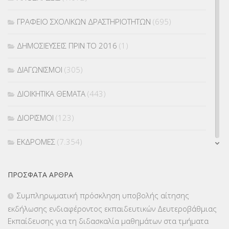
ΓΡΑΦΕΙΟ ΣΧΟΛΙΚΩΝ ΔΡΑΣΤΗΡΙΟΤΗΤΩΝ
(695)
ΔΗΜΟΣΙΕΥΣΕΙΣ ΠΡΙΝ ΤΟ 2016
(1)
ΔΙΑΓΩΝΙΣΜΟΙ
(305)
ΔΙΟΙΚΗΤΙΚΑ ΘΕΜΑΤΑ
(443)
ΔΙΟΡΙΣΜΟΙ
(123)
ΕΚΔΡΟΜΕΣ
(7.354)
ΕΚΠΑΙΔΕΥΤΙΚΑ ΘΕΜΑΤΑ
(2.824)
ΠΡΌΣΦΑΤΑ ΆΡΘΡΑ
ΕΠΑΛ
(366)
Συμπληρωματική πρόσκληση υποβολής αίτησης
εκδήλωσης ενδιαφέροντος εκπαιδευτικών Δευτεροβάθμιας
ΕΠΙΜΟΡΦΩΣΗ Τ.Π.Ε.
(10)
Εκπαίδευσης για τη διδασκαλία μαθημάτων στα τμήματα