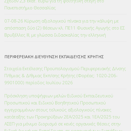
Σχεδόν 2,3 εκατ. ευρώ για τη φοιτητική στέγη στο
Πανεπιστήμιο Θεσσαλίας
07-08-26 Κύρωση αξιολογικού πίνακα για την κάλυψη με
απόσπαση δύο (2) θέσεων κλ. ΠΕ11 Φυσικής Αγωγής στο ΕΣ
Βρυξέλλες ΙΙΙ, με γλώσσα διδασκαλίας την ελληνική
ΠΕΡΙΦΕΡΕΙΑΚΗ ΔΙΕΥΘΥΝΣΗ ΕΚΠΑΙΔΕΥΣΗΣ ΚΡΗΤΗΣ
Στοιχεία Εκτέλεσης Προϋπολογισμού Περιφερειακής Δ/νσης
Π/θμιας & Δ/θμιας Εκπ/σης Κρήτης (Φορέας: 1020-206-
9901000) περίοδος Ιουλίου 2026
Πρόσκληση υποψήφιων μελών Ειδικού Εκπαιδευτικού
Προσωπικού και Ειδικού Βοηθητικού Προσωπικού
εγγεγραμμένων στους τελικούς αξιολογικούς πίνακες
κατάταξης των Προκηρύξεων 2ΕΑ/2025 και 1ΕΑ/2025 του
ΑΣΕΠ για μόνιμο διορισμό σε κενές οργανικές θέσεις στην
Ειδική Αγωγή και Εκπαίδευση, σε εφαρμογή των διατάξεων