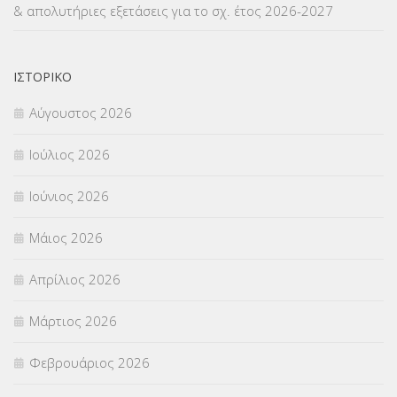
& απολυτήριες εξετάσεις για το σχ. έτος 2026-2027
ΝΟΜΟΘΕΣΙΑ
(66)
ΟΙΚΟΝΟΜΙΚΑ ΘΕΜΑΤΑ
(73)
ΙΣΤΟΡΙΚΌ
Αύγουστος 2026
Π.Ε.Κ. ΗΡΑΚΛΕΙΟΥ
(12)
Ιούλιος 2026
ΠΑΝΕΛΛΑΔΙΚΕΣ ΕΞΕΤΑΣΕΙΣ
(839)
Ιούνιος 2026
ΠΡΟΚΗΡΥΞΕΙΣ
(18)
Μάιος 2026
ΣΕΜΙΝΑΡΙΑ – ΗΜΕΡΙΔΕΣ
(495)
Απρίλιος 2026
ΣΕΠ
(50)
Μάρτιος 2026
ΣΤΕΛΕΧΗ
(360)
Φεβρουάριος 2026
ΣΥΜΒΟΥΛΕΥΤΙΚΟΣ ΣΤΑΘΜΟΣ ΝΕΩΝ
(18)