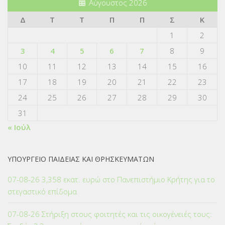
Αύγουστος 2026
Δ
Τ
Τ
Π
Π
Σ
Κ
1
2
3
4
5
6
7
8
9
10
11
12
13
14
15
16
17
18
19
20
21
22
23
24
25
26
27
28
29
30
31
« Ιούλ
ΥΠΟΥΡΓΕΙΟ ΠΑΙΔΕΙΑΣ ΚΑΙ ΘΡΗΣΚΕΥΜΑΤΩΝ
07-08-26 3,358 εκατ. ευρώ στο Πανεπιστήμιο Κρήτης για το
στεγαστικό επίδομα
07-08-26 Στήριξη στους φοιτητές και τις οικογένειές τους: