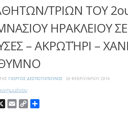
ΘΗΤΩΝ/ΤΡΙΩΝ ΤΟΥ 2ο
ΜΝΑΣΙΟΥ ΗΡΑΚΛΕΙΟΥ ΣΕ
ΥΣΕΣ – ΑΚΡΩΤΉΡΙ – ΧΑΝΙ
ΘΥΜΝΟ
ΤΗΣ
ΓΙΏΡΓΟΣ ΔΕΣΠΟΤΌΠΟΥΛΟΣ
·
26 ΦΕΒΡΟΥΑΡΊΟΥ 2016
συνημμένου
acebook
X
Email
Copy
Μοιραστείτε
Link