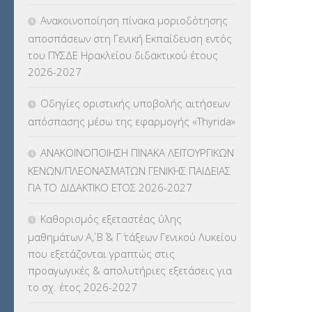
ΚΠγ – ΚΡΑΤΙΚΟ ΠΙΣΤΟΠΟΙΗΤΙΚΟ
Ανακοινοποίηση πίνακα μοριοδότησης
ΓΛΩΣΣΟΜΑΘΕΙΑΣ
(135)
αποσπάσεων στη Γενική Εκπαίδευση εντός
του ΠΥΣΔΕ Ηρακλείου διδακτικού έτους
ΚΠπ- ΚΡΑΤΙΚΟ ΠΙΣΤΟΠΟΙΗΤΙΚΟ
2026-2027
ΠΛΗΡΟΦΟΡΙΚΗΣ
(12)
Οδηγίες οριστικής υποβολής αιτήσεων
ΛΟΙΠΑ
(309)
απόσπασης μέσω της εφαρμογής «Thyrida»
ΜΑΘΗΤΕΙΑ
(275)
ΑΝΑΚΟΙΝΟΠΟΙΗΣΗ ΠΙΝΑΚΑ ΛΕΙΤΟΥΡΓΙΚΩΝ
ΚΕΝΩΝ/ΠΛΕΟΝΑΣΜΑΤΩΝ ΓΕΝΙΚΗΣ ΠΑΙΔΕΙΑΣ
ΜΕΤΑΘΕΣΕΙΣ-ΤΟΠΟΘΕΤΗΣΕΙΣ
ΓΙΑ ΤΟ ΔΙΔΑΚΤΙΚΟ ΕΤΟΣ 2026-2027
ΒΕΛΤΙΩΣΕΙΣ
(319)
Καθορισμός εξεταστέας ύλης
ΜΕΤΑΤΑΞΕΙΣ
(87)
μαθημάτων Α΄, Β΄ & Γ΄ τάξεων Γενικού Λυκείου
που εξετάζονται γραπτώς στις
ΜΕΤΑΦΟΡΑ ΜΑΘΗΤΩΝ
(3)
προαγωγικές & απολυτήριες εξετάσεις για
το σχ. έτος 2026-2027
ΝΟΜΟΘΕΣΙΑ
(66)