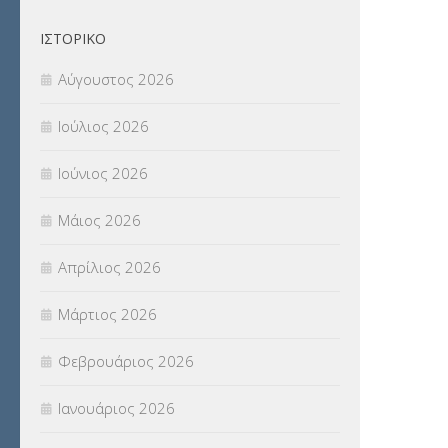
ΟΙΚΟΝΟΜΙΚΑ ΘΕΜΑΤΑ
(73)
ΙΣΤΟΡΙΚΌ
Π.Ε.Κ. ΗΡΑΚΛΕΙΟΥ
(12)
Αύγουστος 2026
ΠΑΝΕΛΛΑΔΙΚΕΣ ΕΞΕΤΑΣΕΙΣ
(839)
Ιούλιος 2026
ΠΡΟΚΗΡΥΞΕΙΣ
(18)
Ιούνιος 2026
ΣΕΜΙΝΑΡΙΑ – ΗΜΕΡΙΔΕΣ
(495)
Μάιος 2026
ΣΕΠ
(50)
Απρίλιος 2026
ΣΤΕΛΕΧΗ
(360)
Μάρτιος 2026
ΣΥΜΒΟΥΛΕΥΤΙΚΟΣ ΣΤΑΘΜΟΣ ΝΕΩΝ
Φεβρουάριος 2026
(18)
Ιανουάριος 2026
ΣΥΝΤΑΞΕΙΣ
(12)