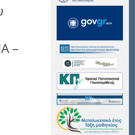
υ
Α –