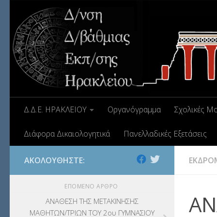
Δ.Δ.Ε. ΗΡΑΚΛΕΙΟΥ
Οργανόγραμμα
Σχολικές Μ
Διάφορα Δικαιολογητικά
Πανελλαδικές Εξετάσεις
ΑΚΟΛΟΥΘΉΣΤΕ:
ΕΚΔΡΟ
ΕΠΌΜΕΝΟ ΆΡΘΡΟ
ΑΝ
ΑΝΑΘΕΣΗ ΤΗΣ ΜΕΤΑΚΙΝΗΣΗΣ
ΜΑΘΗΤΩΝ/ΤΡΙΩΝ ΤΟΥ 2ου ΓΥΜΝΑΣΙΟΥ