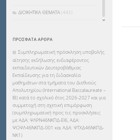
ΔΙΟΙΚΗΤΙΚΑ ΘΕΜΑΤΑ
(443)
ΔΙΟΡΙΣΜΟΙ
(123)
ΠΡΌΣΦΑΤΑ ΆΡΘΡΑ
ΕΚΔΡΟΜΕΣ
(7.354)
Συμπληρωματική πρόσκληση υποβολής
ΕΚΠΑΙΔΕΥΤΙΚΑ ΘΕΜΑΤΑ
(2.824)
αίτησης εκδήλωσης ενδιαφέροντος
εκπαιδευτικών Δευτεροβάθμιας
ΕΠΑΛ
(366)
Εκπαίδευσης για τη διδασκαλία
μαθημάτων στα τμήματα του Διεθνούς
ΕΠΙΜΟΡΦΩΣΗ Τ.Π.Ε.
(10)
Απολυτηρίου (International Baccalaureate –
IB) κατά το σχολικό έτος 2026-2027 και για
ΕΥΡΩΠΑΪΚΑ ΠΡΟΓΡΑΜΜΑΤΑ
(230)
συμμετοχή στη σχετική επιμόρφωση
(συμπληρωματική προς τις προσκλήσεις
ΚΕΣΥ
(60)
με ΑΔΑ: ΨΛΡΝ46ΝΚΠΔ-ΕΙ6, ΑΔΑ:
ΨΟΨΛ46ΝΚΠΔ-001 και ΑΔΑ: ΨΤΧΔ46ΝΚΠΔ-
ΚΕΣΥΠ
(109)
ΝΚ1)