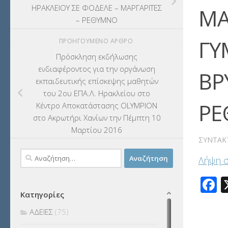
ΗΡΑΚΛΕΙΟΥ ΣΕ ΦΟΔΕΛΕ – ΜΑΡΓΑΡΙΤΕΣ
ΜΑ
– ΡΕΘΥΜΝΟ
ΓΥ
ΠΡΟΗΓΟΎΜΕΝΟ ΆΡΘΡΟ
Πρόσκληση εκδήλωσης
ενδιαφέροντος για την οργάνωση
ΒΡ
εκπαιδευτικής επίσκεψης μαθητών
του 2ου ΕΠΑ.Λ. Ηρακλείου στο
ΡΕ
Κέντρο Αποκατάστασης OLYMPION
στo Ακρωτήρι Χανίων την Πέμπτη 10
Μαρτίου 2016
ΣΥΝΤΆΚ
Αναζήτηση
Λήψη 
για:
F
Κατηγορίες
ΑΔΕΙΕΣ
(75)