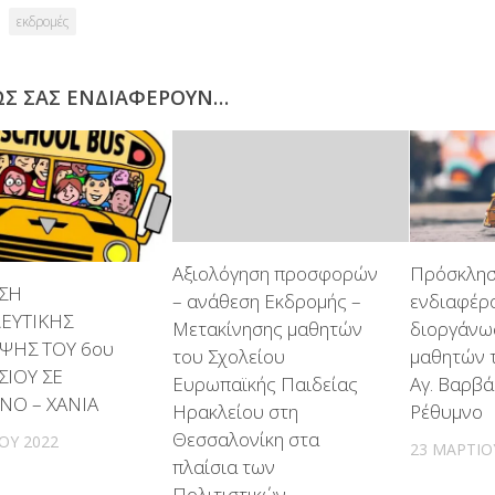
εκδρομές
ΩΣ ΣΑΣ ΕΝΔΙΑΦΈΡΟΥΝ…
Αξιολόγηση προσφορών
Πρόσκλησ
ΣΗ
– ανάθεση Εκδρομής –
ενδιαφέρο
ΕΥΤΙΚΗΣ
Μετακίνησης μαθητών
διοργάνω
ΨΗΣ ΤΟΥ 6ου
του Σχολείου
μαθητών 
ΙΟΥ ΣΕ
Ευρωπαϊκής Παιδείας
Αγ. Βαρβά
ΝΟ – ΧΑΝΙΑ
Ηρακλείου στη
Ρέθυμνο
Θεσσαλονίκη στα
ΊΟΥ 2022
23 ΜΑΡΤΊΟ
πλαίσια των
Πολιτιστικών