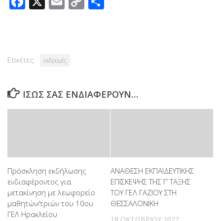
Facebook
X
Email
Copy
Μοιραστείτε
Link
Ετικέτες:
εκδρομές
ΊΣΩΣ ΣΑΣ ΕΝΔΙΑΦΈΡΟΥΝ…
Πρόσκληση εκδήλωσης
AΝΑΘΕΣΗ ΕΚΠΑΙΔΕΥΤΙΚΗΣ
ενδιαφέροντος για
ΕΠΙΣΚΕΨΗΣ ΤΗΣ Γ’ ΤΑΞΗΣ
μετακίνηση με λεωφορείο
ΤΟΥ ΓΕΛ ΓΑΖΙΟΥ ΣΤΗ
μαθητών/τριών του 10ου
ΘΕΣΣΑΛΟΝΙΚΗ
ΓΕΛ Ηρακλείου
18 ΟΚΤΩΒΡΊΟΥ 2022