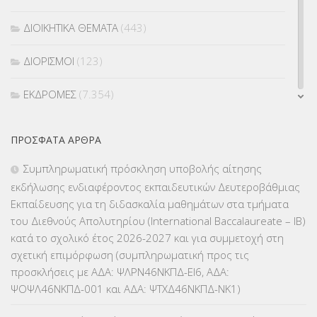
ΔΙΟΙΚΗΤΙΚΑ ΘΕΜΑΤΑ
(443)
ΔΙΟΡΙΣΜΟΙ
(123)
ΕΚΔΡΟΜΕΣ
(7.354)
ΕΚΠΑΙΔΕΥΤΙΚΑ ΘΕΜΑΤΑ
(2.824)
ΠΡΌΣΦΑΤΑ ΆΡΘΡΑ
ΕΠΑΛ
(366)
Συμπληρωματική πρόσκληση υποβολής αίτησης
εκδήλωσης ενδιαφέροντος εκπαιδευτικών Δευτεροβάθμιας
ΕΠΙΜΟΡΦΩΣΗ Τ.Π.Ε.
(10)
Εκπαίδευσης για τη διδασκαλία μαθημάτων στα τμήματα
του Διεθνούς Απολυτηρίου (International Baccalaureate – IB)
ΕΥΡΩΠΑΪΚΑ ΠΡΟΓΡΑΜΜΑΤΑ
(230)
κατά το σχολικό έτος 2026-2027 και για συμμετοχή στη
σχετική επιμόρφωση (συμπληρωματική προς τις
ΚΕΣΥ
(60)
προσκλήσεις με ΑΔΑ: ΨΛΡΝ46ΝΚΠΔ-ΕΙ6, ΑΔΑ:
ΨΟΨΛ46ΝΚΠΔ-001 και ΑΔΑ: ΨΤΧΔ46ΝΚΠΔ-ΝΚ1)
ΚΕΣΥΠ
(109)