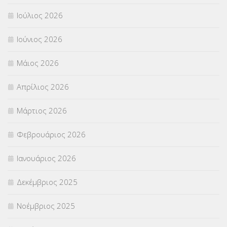
Ιούλιος 2026
ΠΑΝΕΛΛΑΔΙΚΕΣ ΕΞΕΤΑΣΕΙΣ
(839)
Ιούνιος 2026
ΠΡΟΚΗΡΥΞΕΙΣ
(18)
Μάιος 2026
ΣΕΜΙΝΑΡΙΑ – ΗΜΕΡΙΔΕΣ
(495)
Απρίλιος 2026
ΣΕΠ
(50)
Μάρτιος 2026
ΣΤΕΛΕΧΗ
(360)
Φεβρουάριος 2026
ΣΥΜΒΟΥΛΕΥΤΙΚΟΣ ΣΤΑΘΜΟΣ ΝΕΩΝ
(18)
Ιανουάριος 2026
ΣΥΝΤΑΞΕΙΣ
(12)
Δεκέμβριος 2025
ΣΧΟΛΙΚΟΙ ΣΥΜΒΟΥΛΟΙ
(754)
Νοέμβριος 2025
ΥΠΕΡΑΡΙΘΜΟΙ
(1)