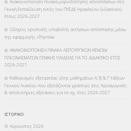
Ανακοινοποίηση πίνακα μοριοδότησης αποσπάσεων στη
ΚΠγ – ΚΡΑΤΙΚΟ ΠΙΣΤΟΠΟΙΗΤΙΚΟ ΓΛΩΣΣΟΜΑΘΕΙΑΣ
(135)
Γενική Εκπαίδευση εντός του ΠΥΣΔΕ Ηρακλείου διδακτικού
έτους 2026-2027
ΚΠπ- ΚΡΑΤΙΚΟ ΠΙΣΤΟΠΟΙΗΤΙΚΟ ΠΛΗΡΟΦΟΡΙΚΗΣ
(12)
Οδηγίες οριστικής υποβολής αιτήσεων απόσπασης μέσω
ΛΟΙΠΑ
(309)
της εφαρμογής «Thyrida»
ΜΑΘΗΤΕΙΑ
(275)
ΑΝΑΚΟΙΝΟΠΟΙΗΣΗ ΠΙΝΑΚΑ ΛΕΙΤΟΥΡΓΙΚΩΝ ΚΕΝΩΝ/
ΠΛΕΟΝΑΣΜΑΤΩΝ ΓΕΝΙΚΗΣ ΠΑΙΔΕΙΑΣ ΓΙΑ ΤΟ ΔΙΔΑΚΤΙΚΟ ΕΤΟΣ
ΜΕΤΑΘΕΣΕΙΣ-ΤΟΠΟΘΕΤΗΣΕΙΣ ΒΕΛΤΙΩΣΕΙΣ
(319)
2026-2027
ΜΕΤΑΤΑΞΕΙΣ
(87)
Καθορισμός εξεταστέας ύλης μαθημάτων Α΄, Β΄ & Γ΄ τάξεων
Γενικού Λυκείου που εξετάζονται γραπτώς στις προαγωγικές
ΜΕΤΑΦΟΡΑ ΜΑΘΗΤΩΝ
(3)
& απολυτήριες εξετάσεις για το σχ. έτος 2026-2027
ΝΟΜΟΘΕΣΙΑ
(66)
ΟΙΚΟΝΟΜΙΚΑ ΘΕΜΑΤΑ
(73)
ΙΣΤΟΡΙΚΌ
Αύγουστος 2026
Π.Ε.Κ. ΗΡΑΚΛΕΙΟΥ
(12)