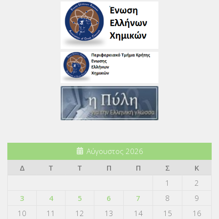
Αύγουστος 2026
Δ
Τ
Τ
Π
Π
Σ
Κ
1
2
3
4
5
6
7
8
9
10
11
12
13
14
15
16