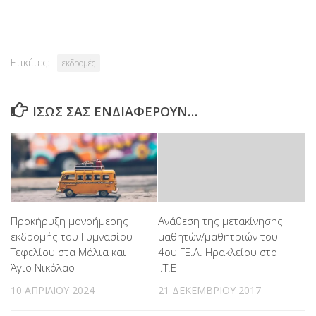
Link
Ετικέτες:
εκδρομές
ΊΣΩΣ ΣΑΣ ΕΝΔΙΑΦΈΡΟΥΝ…
Προκήρυξη μονοήμερης
Ανάθεση της μετακίνησης
εκδρομής του Γυμνασίου
μαθητών/μαθητριών του
Τεφελίου στα Μάλια και
4ου ΓΕ.Λ. Ηρακλείου στο
Άγιο Νικόλαο
Ι.Τ.Ε
10 ΑΠΡΙΛΊΟΥ 2024
21 ΔΕΚΕΜΒΡΊΟΥ 2017