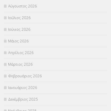
Αύγουστος 2026
Π.Ε.Κ. ΗΡΑΚΛΕΙΟΥ
(12)
Ιούλιος 2026
ΠΑΝΕΛΛΑΔΙΚΕΣ ΕΞΕΤΑΣΕΙΣ
(839)
Ιούνιος 2026
ΠΡΟΚΗΡΥΞΕΙΣ
(18)
Μάιος 2026
ΣΕΜΙΝΑΡΙΑ – ΗΜΕΡΙΔΕΣ
(495)
Απρίλιος 2026
ΣΕΠ
(50)
Μάρτιος 2026
ΣΤΕΛΕΧΗ
(360)
Φεβρουάριος 2026
ΣΥΜΒΟΥΛΕΥΤΙΚΟΣ ΣΤΑΘΜΟΣ ΝΕΩΝ
(18)
Ιανουάριος 2026
ΣΥΝΤΑΞΕΙΣ
(12)
Δεκέμβριος 2025
ΣΧΟΛΙΚΟΙ ΣΥΜΒΟΥΛΟΙ
(754)
Νοέμβριος 2025