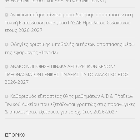
ΨΟΨΛ46ΝΚΠΔ-001 και ΑΔΑ: ΨΤΧΔ46ΝΚΠΔ-ΝΚ1)
ΚΕΣΥΠ
(109)
Ανακοινοποίηση πίνακα μοριοδότησης αποσπάσεων στη
ΚΠγ – ΚΡΑΤΙΚΟ ΠΙΣΤΟΠΟΙΗΤΙΚΟ ΓΛΩΣΣΟΜΑΘΕΙΑΣ
(135)
Γενική Εκπαίδευση εντός του ΠΥΣΔΕ Ηρακλείου διδακτικού
έτους 2026-2027
ΚΠπ- ΚΡΑΤΙΚΟ ΠΙΣΤΟΠΟΙΗΤΙΚΟ ΠΛΗΡΟΦΟΡΙΚΗΣ
(12)
Οδηγίες οριστικής υποβολής αιτήσεων απόσπασης μέσω
ΛΟΙΠΑ
(309)
της εφαρμογής «Thyrida»
ΜΑΘΗΤΕΙΑ
(275)
ΑΝΑΚΟΙΝΟΠΟΙΗΣΗ ΠΙΝΑΚΑ ΛΕΙΤΟΥΡΓΙΚΩΝ ΚΕΝΩΝ/
ΠΛΕΟΝΑΣΜΑΤΩΝ ΓΕΝΙΚΗΣ ΠΑΙΔΕΙΑΣ ΓΙΑ ΤΟ ΔΙΔΑΚΤΙΚΟ ΕΤΟΣ
ΜΕΤΑΘΕΣΕΙΣ-ΤΟΠΟΘΕΤΗΣΕΙΣ ΒΕΛΤΙΩΣΕΙΣ
(319)
2026-2027
ΜΕΤΑΤΑΞΕΙΣ
(87)
Καθορισμός εξεταστέας ύλης μαθημάτων Α΄, Β΄ & Γ΄ τάξεων
Γενικού Λυκείου που εξετάζονται γραπτώς στις προαγωγικές
ΜΕΤΑΦΟΡΑ ΜΑΘΗΤΩΝ
(3)
& απολυτήριες εξετάσεις για το σχ. έτος 2026-2027
ΝΟΜΟΘΕΣΙΑ
(66)
ΟΙΚΟΝΟΜΙΚΑ ΘΕΜΑΤΑ
(73)
ΙΣΤΟΡΙΚΌ