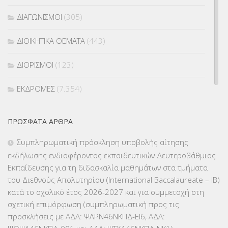
ΔΙΑΓΩΝΙΣΜΟΙ
(305)
ΔΙΟΙΚΗΤΙΚΑ ΘΕΜΑΤΑ
(443)
ΔΙΟΡΙΣΜΟΙ
(123)
ΕΚΔΡΟΜΕΣ
(7.354)
ΕΚΠΑΙΔΕΥΤΙΚΑ ΘΕΜΑΤΑ
(2.824)
ΠΡΌΣΦΑΤΑ ΆΡΘΡΑ
ΕΠΑΛ
(366)
Συμπληρωματική πρόσκληση υποβολής αίτησης
εκδήλωσης ενδιαφέροντος εκπαιδευτικών Δευτεροβάθμιας
ΕΠΙΜΟΡΦΩΣΗ Τ.Π.Ε.
(10)
Εκπαίδευσης για τη διδασκαλία μαθημάτων στα τμήματα
του Διεθνούς Απολυτηρίου (International Baccalaureate – IB)
ΕΥΡΩΠΑΪΚΑ ΠΡΟΓΡΑΜΜΑΤΑ
(230)
κατά το σχολικό έτος 2026-2027 και για συμμετοχή στη
σχετική επιμόρφωση (συμπληρωματική προς τις
ΚΕΣΥ
(60)
προσκλήσεις με ΑΔΑ: ΨΛΡΝ46ΝΚΠΔ-ΕΙ6, ΑΔΑ: