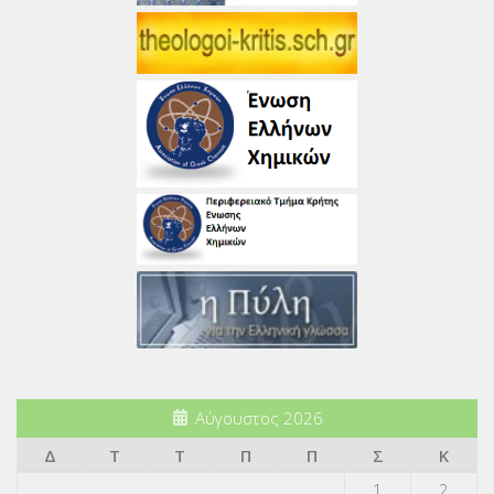
Αύγουστος 2026
Δ
Τ
Τ
Π
Π
Σ
Κ
1
2