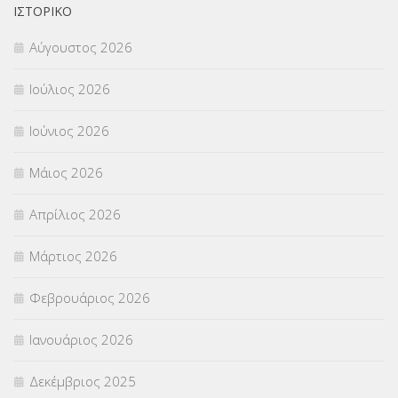
ΟΙΚΟΝΟΜΙΚΑ ΘΕΜΑΤΑ
(73)
ΙΣΤΟΡΙΚΌ
Αύγουστος 2026
Π.Ε.Κ. ΗΡΑΚΛΕΙΟΥ
(12)
Ιούλιος 2026
ΠΑΝΕΛΛΑΔΙΚΕΣ ΕΞΕΤΑΣΕΙΣ
(839)
Ιούνιος 2026
ΠΡΟΚΗΡΥΞΕΙΣ
(18)
Μάιος 2026
ΣΕΜΙΝΑΡΙΑ – ΗΜΕΡΙΔΕΣ
(495)
Απρίλιος 2026
ΣΕΠ
(50)
Μάρτιος 2026
ΣΤΕΛΕΧΗ
(360)
Φεβρουάριος 2026
ΣΥΜΒΟΥΛΕΥΤΙΚΟΣ ΣΤΑΘΜΟΣ ΝΕΩΝ
(18)
Ιανουάριος 2026
ΣΥΝΤΑΞΕΙΣ
(12)
Δεκέμβριος 2025
ΣΧΟΛΙΚΟΙ ΣΥΜΒΟΥΛΟΙ
(754)