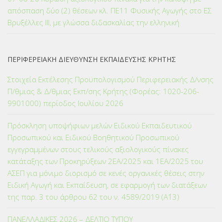
απόσπαση δύο (2) θέσεων κλ. ΠΕ11 Φυσικής Αγωγής στο ΕΣ
Βρυξέλλες ΙΙΙ, με γλώσσα διδασκαλίας την ελληνική
ΠΕΡΙΦΕΡΕΙΑΚΗ ΔΙΕΥΘΥΝΣΗ ΕΚΠΑΙΔΕΥΣΗΣ ΚΡΗΤΗΣ
Στοιχεία Εκτέλεσης Προϋπολογισμού Περιφερειακής Δ/νσης
Π/θμιας & Δ/θμιας Εκπ/σης Κρήτης (Φορέας: 1020-206-
9901000) περίοδος Ιουλίου 2026
Πρόσκληση υποψήφιων μελών Ειδικού Εκπαιδευτικού
Προσωπικού και Ειδικού Βοηθητικού Προσωπικού
εγγεγραμμένων στους τελικούς αξιολογικούς πίνακες
κατάταξης των Προκηρύξεων 2ΕΑ/2025 και 1ΕΑ/2025 του
ΑΣΕΠ για μόνιμο διορισμό σε κενές οργανικές θέσεις στην
Ειδική Αγωγή και Εκπαίδευση, σε εφαρμογή των διατάξεων
της παρ. 3 του άρθρου 62 του ν. 4589/2019 (Α΄13)
ΠΑΝΕΛΛΑΔΙΚΕΣ 2026 – ΔΕΛΤΙΟ ΤΥΠΟΥ