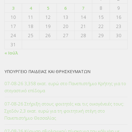
3
4
5
6
7
8
9
10
11
12
13
14
15
16
17
18
19
20
21
22
23
24
25
26
27
28
29
30
31
« Ιούλ
ΥΠΟΥΡΓΕΙΟ ΠΑΙΔΕΙΑΣ ΚΑΙ ΘΡΗΣΚΕΥΜΑΤΩΝ
07-08-26 3,358 εκατ. ευρώ στο Πανεπιστήμιο Κρήτης για το
στεγαστικό επίδομα
07-08-26 Στήριξη στους φοιτητές και τις οικογένειές τους:
Σχεδόν 2,3 εκατ. ευρώ για τη φοιτητική στέγη στο
Πανεπιστήμιο Θεσσαλίας
07-08-26 Κύρωση αξιολογικού πίνακα για την κάλυψη με