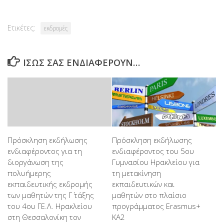
Ετικέτες:
εκδρομές
ΊΣΩΣ ΣΑΣ ΕΝΔΙΑΦΈΡΟΥΝ…
Πρόσκληση εκδήλωσης
Πρόσκληση εκδήλωσης
ενδιαφέροντος για τη
ενδιαφέροντος του 5ου
διοργάνωση της
Γυμνασίου Ηρακλείου για
πολυήμερης
τη μετακίνηση
εκπαιδευτικής εκδρομής
εκπαιδευτικών και
των μαθητών της Γ΄ τάξης
μαθητών στο πλαίσιο
του 4ου ΓΕ.Λ. Ηρακλείου
προγράμματος Erasmus+
στη Θεσσαλονίκη τον
ΚΑ2