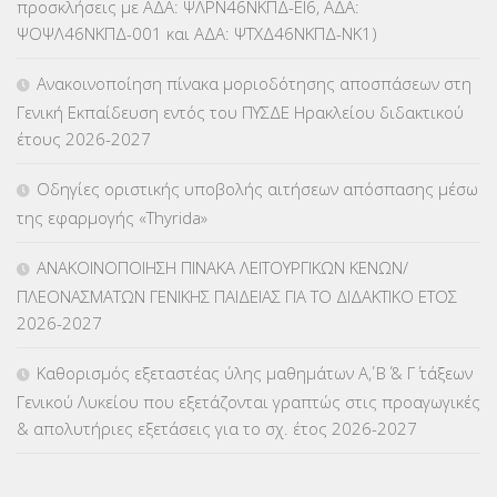
προσκλήσεις με ΑΔΑ: ΨΛΡΝ46ΝΚΠΔ-ΕΙ6, ΑΔΑ:
ΨΟΨΛ46ΝΚΠΔ-001 και ΑΔΑ: ΨΤΧΔ46ΝΚΠΔ-ΝΚ1)
ΚΕΣΥΠ
(109)
Ανακοινοποίηση πίνακα μοριοδότησης αποσπάσεων στη
ΚΠγ – ΚΡΑΤΙΚΟ ΠΙΣΤΟΠΟΙΗΤΙΚΟ ΓΛΩΣΣΟΜΑΘΕΙΑΣ
(135)
Γενική Εκπαίδευση εντός του ΠΥΣΔΕ Ηρακλείου διδακτικού
έτους 2026-2027
ΚΠπ- ΚΡΑΤΙΚΟ ΠΙΣΤΟΠΟΙΗΤΙΚΟ ΠΛΗΡΟΦΟΡΙΚΗΣ
(12)
Οδηγίες οριστικής υποβολής αιτήσεων απόσπασης μέσω
ΛΟΙΠΑ
(309)
της εφαρμογής «Thyrida»
ΜΑΘΗΤΕΙΑ
(275)
ΑΝΑΚΟΙΝΟΠΟΙΗΣΗ ΠΙΝΑΚΑ ΛΕΙΤΟΥΡΓΙΚΩΝ ΚΕΝΩΝ/
ΠΛΕΟΝΑΣΜΑΤΩΝ ΓΕΝΙΚΗΣ ΠΑΙΔΕΙΑΣ ΓΙΑ ΤΟ ΔΙΔΑΚΤΙΚΟ ΕΤΟΣ
ΜΕΤΑΘΕΣΕΙΣ-ΤΟΠΟΘΕΤΗΣΕΙΣ ΒΕΛΤΙΩΣΕΙΣ
(319)
2026-2027
ΜΕΤΑΤΑΞΕΙΣ
(87)
Καθορισμός εξεταστέας ύλης μαθημάτων Α΄, Β΄ & Γ΄ τάξεων
Γενικού Λυκείου που εξετάζονται γραπτώς στις προαγωγικές
ΜΕΤΑΦΟΡΑ ΜΑΘΗΤΩΝ
(3)
& απολυτήριες εξετάσεις για το σχ. έτος 2026-2027
ΝΟΜΟΘΕΣΙΑ
(66)