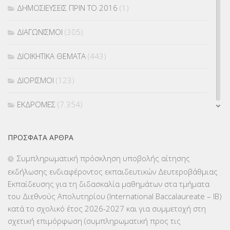
ΔΗΜΟΣΙΕΥΣΕΙΣ ΠΡΙΝ ΤΟ 2016
(1)
ΔΙΑΓΩΝΙΣΜΟΙ
(305)
ΔΙΟΙΚΗΤΙΚΑ ΘΕΜΑΤΑ
(443)
ΔΙΟΡΙΣΜΟΙ
(123)
ΕΚΔΡΟΜΕΣ
(7.354)
ΕΚΠΑΙΔΕΥΤΙΚΑ ΘΕΜΑΤΑ
(2.824)
ΠΡΌΣΦΑΤΑ ΆΡΘΡΑ
ΕΠΑΛ
(366)
Συμπληρωματική πρόσκληση υποβολής αίτησης
εκδήλωσης ενδιαφέροντος εκπαιδευτικών Δευτεροβάθμιας
ΕΠΙΜΟΡΦΩΣΗ Τ.Π.Ε.
(10)
Εκπαίδευσης για τη διδασκαλία μαθημάτων στα τμήματα
του Διεθνούς Απολυτηρίου (International Baccalaureate – IB)
ΕΥΡΩΠΑΪΚΑ ΠΡΟΓΡΑΜΜΑΤΑ
(230)
κατά το σχολικό έτος 2026-2027 και για συμμετοχή στη
σχετική επιμόρφωση (συμπληρωματική προς τις
ΚΕΣΥ
(60)