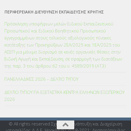
ΠΕΡΙΦΕΡΕΙΑΚΗ ΔΙΕΥΘΥΝΣΗ ΕΚΠΑΙΔΕΥΣΗΣ ΚΡΗΤΗΣ
Πρόσκληση υποψήφιων μελών Ειδικού Εκπαιδευτικού
Προσωπικού και Ειδικού Βοηθητικού Προσωπικού
εγγεγραμμένων στους τελικούς αξιολογικούς πίνακες
κατάταξης των Προκηρύξεων 2ΕΑ/2025 και 1ΕΑ/2025 του
ΑΣΕΠ για μόνιμο διορισμό σε κενές οργανικές θέσεις στην
Ειδική Αγωγή και Εκπαίδευση, σε εφαρμογή των διατάξεων
της παρ. 3 του άρθρου 62 του ν. 4589/2019 (Α΄13)
ΠΑΝΕΛΛΑΔΙΚΕΣ 2026 – ΔΕΛΤΙΟ ΤΥΠΟΥ
ΔΕΛΤΙΟ ΤΥΠΟΥ ΓΙΑ ΕΞΕΤΑΣΤΙΚΑ ΚΕΝΤΡΑ ΕΛΛΗΝΩΝ ΕΞΩΤΕΡΙΚΟΥ
2026
© All rights reserved Σχεδίαση, Ανάπτυξη και Διαχείριση
ιστοσελίδας Δ.Δ.Ε. Ηρακλείου 2018-2021: Δεσποτόπουλος