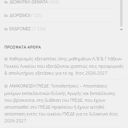
ΔΙΟΙΚΗΤΙΚΑ ΘΕΜΑΤΑ
(443)
ΔΙΟΡΙΣΜΟΙ
(123)
ΕΚΔΡΟΜΕΣ
(7.354)
ΕΚΠΑΙΔΕΥΤΙΚΑ ΘΕΜΑΤΑ
(2.823)
ΠΡΌΣΦΑΤΑ ΆΡΘΡΑ
ΕΠΑΛ
(366)
Καθορισμός εξεταστέας ύλης μαθημάτων Α΄, Β΄ & Γ΄ τάξεων
Γενικού Λυκείου που εξετάζονται γραπτώς στις προαγωγικές
ΕΠΙΜΟΡΦΩΣΗ Τ.Π.Ε.
(10)
& απολυτήριες εξετάσεις για το σχ. έτος 2026-2027
ΕΥΡΩΠΑΪΚΑ ΠΡΟΓΡΑΜΜΑΤΑ
(230)
ΑΝΑΚΟΙΝΩΣΗ ΠΥΣΔΕ: Τοποθετήσεις – Αποσπάσεις
μονίμων εκπαιδευτικών Ειδικής Αγωγής και Εκπαίδευσης
ΚΕΣΥ
(60)
που βρίσκονται στη διάθεση του ΠΥΣΔΕ, που έχουν
αποσπασθεί στο ΠΥΣΔΕ Ηρακλείου ή έχουν αιτηθεί
ΚΕΣΥΠ
(109)
απόσπαση εντός του οικείου ΠΥΣΔΕ για το διδακτικό έτος
2026-2027
ΚΠγ – ΚΡΑΤΙΚΟ ΠΙΣΤΟΠΟΙΗΤΙΚΟ ΓΛΩΣΣΟΜΑΘΕΙΑΣ
(135)