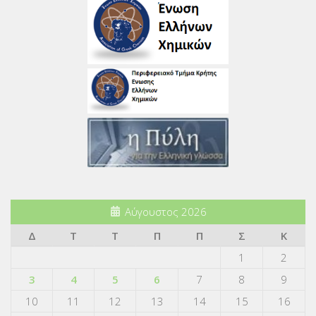
Αύγουστος 2026
Δ
Τ
Τ
Π
Π
Σ
Κ
1
2
3
4
5
6
7
8
9
10
11
12
13
14
15
16