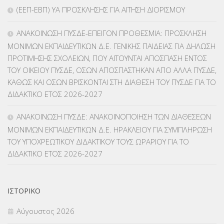
(ΕΕΠ-ΕΒΠ) ΥΑ ΠΡΟΣΚΛΗΣΗΣ ΓΙΑ ΑΙΤΗΣΗ ΔΙΟΡΙΣΜΟΥ
ΚΠπ- ΚΡΑΤΙΚΟ ΠΙΣΤΟΠΟΙΗΤΙΚΟ ΠΛΗΡΟΦΟΡΙΚΗΣ
(12)
ΑΝΑΚΟΙΝΩΣΗ ΠΥΣΔΕ-ΕΠΕΙΓΟΝ ΠΡΟΘΕΣΜΙΑ: ΠΡΟΣΚΛΗΣΗ
ΛΟΙΠΑ
(309)
ΜΟΝΙΜΩΝ ΕΚΠΑΙΔΕΥΤΙΚΩΝ Δ.Ε. ΓΕΝΙΚΗΣ ΠΑΙΔΕΙΑΣ ΓΙΑ ΔΗΛΩΣΗ
ΠΡΟΤΙΜΗΣΗΣ ΣΧΟΛΕΙΩΝ, ΠΟΥ ΑΙΤΟΥΝΤΑΙ ΑΠΟΣΠΑΣΗ ΕΝΤΟΣ
ΜΑΘΗΤΕΙΑ
(275)
ΤΟΥ ΟΙΚΕΙΟΥ ΠΥΣΔΕ, ΟΣΩΝ ΑΠΟΣΠΑΣΤΗΚΑΝ ΑΠΟ ΑΛΛΑ ΠΥΣΔΕ,
ΚΑΘΩΣ ΚΑΙ ΟΣΩΝ ΒΡΙΣΚΟΝΤΑΙ ΣΤΗ ΔΙΑΘΕΣΗ ΤΟΥ ΠΥΣΔΕ ΓΙΑ ΤΟ
ΜΕΤΑΘΕΣΕΙΣ-ΤΟΠΟΘΕΤΗΣΕΙΣ ΒΕΛΤΙΩΣΕΙΣ
(319)
ΔΙΔΑΚΤΙΚΟ ΕΤΟΣ 2026-2027
ΜΕΤΑΤΑΞΕΙΣ
(87)
ΑΝΑΚΟΙΝΩΣΗ ΠΥΣΔΕ: ΑΝΑΚΟΙΝΟΠΟΙΗΣΗ ΤΩΝ ΔΙΑΘΕΣΕΩΝ
ΜΟΝΙΜΩΝ ΕΚΠΑΙΔΕΥΤΙΚΩΝ Δ.Ε. ΗΡΑΚΛΕΙΟΥ ΓΙΑ ΣΥΜΠΛΗΡΩΣΗ
ΜΕΤΑΦΟΡΑ ΜΑΘΗΤΩΝ
(3)
ΤΟΥ ΥΠΟΧΡΕΩΤΙΚΟΥ ΔΙΔΑΚΤΙΚΟΥ ΤΟΥΣ ΩΡΑΡΙΟΥ ΓΙΑ ΤΟ
ΔΙΔΑΚΤΙΚΟ ΕΤΟΣ 2026-2027
ΝΟΜΟΘΕΣΙΑ
(66)
ΟΙΚΟΝΟΜΙΚΑ ΘΕΜΑΤΑ
(73)
ΙΣΤΟΡΙΚΌ
Π.Ε.Κ. ΗΡΑΚΛΕΙΟΥ
(12)
Αύγουστος 2026