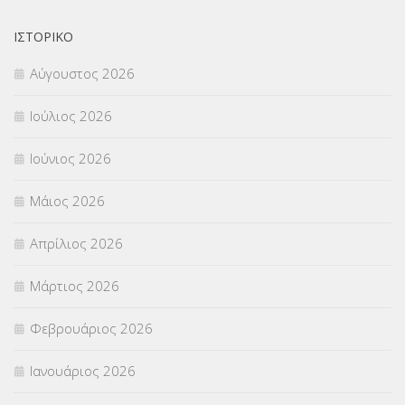
ΟΙΚΟΝΟΜΙΚΑ ΘΕΜΑΤΑ
(73)
ΙΣΤΟΡΙΚΌ
Αύγουστος 2026
Π.Ε.Κ. ΗΡΑΚΛΕΙΟΥ
(12)
Ιούλιος 2026
ΠΑΝΕΛΛΑΔΙΚΕΣ ΕΞΕΤΑΣΕΙΣ
(839)
Ιούνιος 2026
ΠΡΟΚΗΡΥΞΕΙΣ
(18)
Μάιος 2026
ΣΕΜΙΝΑΡΙΑ – ΗΜΕΡΙΔΕΣ
(495)
Απρίλιος 2026
ΣΕΠ
(50)
Μάρτιος 2026
ΣΤΕΛΕΧΗ
(360)
Φεβρουάριος 2026
ΣΥΜΒΟΥΛΕΥΤΙΚΟΣ ΣΤΑΘΜΟΣ ΝΕΩΝ
(18)
Ιανουάριος 2026
ΣΥΝΤΑΞΕΙΣ
(12)