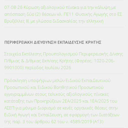
07-08-26 Κύρωση αξιολογικού πίνακα για την κάλυψη με
απόσπαση δύο (2) θέσεων κλ. ΠΕ11 Φυσικής Αγωγής στο ΕΣ
Βρυξέλλες ΙΙΙ, με γλώσσα διδασκαλίας την ελληνική
ΠΕΡΙΦΕΡΕΙΑΚΗ ΔΙΕΥΘΥΝΣΗ ΕΚΠΑΙΔΕΥΣΗΣ ΚΡΗΤΗΣ
Στοιχεία Εκτέλεσης Προϋπολογισμού Περιφερειακής Δ/νσης
Π/θμιας & Δ/θμιας Εκπ/σης Κρήτης (Φορέας: 1020-206-
9901000) περίοδος Ιουλίου 2026
Πρόσκληση υποψήφιων μελών Ειδικού Εκπαιδευτικού
Προσωπικού και Ειδικού Βοηθητικού Προσωπικού
εγγεγραμμένων στους τελικούς αξιολογικούς πίνακες
κατάταξης των Προκηρύξεων 2ΕΑ/2025 και 1ΕΑ/2025 του
ΑΣΕΠ για μόνιμο διορισμό σε κενές οργανικές θέσεις στην
Ειδική Αγωγή και Εκπαίδευση, σε εφαρμογή των διατάξεων
της παρ. 3 του άρθρου 62 του ν. 4589/2019 (Α΄13)