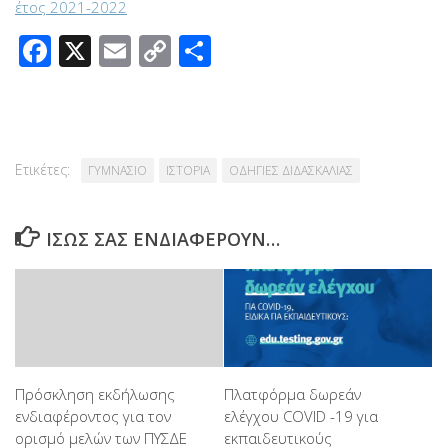
έτος 2021-2022
Facebook
X
Email
Copy
Μοιραστείτε
Link
Ετικέτες:
ΓΥΜΝΑΣΙΟ
ΙΣΤΟΡΙΑ
ΟΔΗΓΙΕΣ ΔΙΔΑΣΚΑΛΙΑΣ
ΊΣΩΣ ΣΑΣ ΕΝΔΙΑΦΈΡΟΥΝ…
Πλατφόρμα δωρεάν
Πρόσκληση εκδήλωσης
ελέγχου COVID -19 για
ενδιαφέροντος για τον
εκπαιδευτικούς
ορισμό μελών των ΠΥΣΔΕ