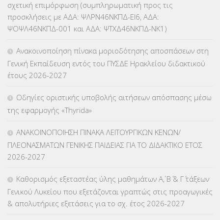
σχετική επιμόρφωση (συμπληρωματική προς τις
ΚΕΣΥ
(60)
προσκλήσεις με ΑΔΑ: ΨΛΡΝ46ΝΚΠΔ-ΕΙ6, ΑΔΑ:
ΨΟΨΛ46ΝΚΠΔ-001 και ΑΔΑ: ΨΤΧΔ46ΝΚΠΔ-ΝΚ1)
ΚΕΣΥΠ
(109)
Ανακοινοποίηση πίνακα μοριοδότησης αποσπάσεων στη
ΚΠγ – ΚΡΑΤΙΚΟ ΠΙΣΤΟΠΟΙΗΤΙΚΟ ΓΛΩΣΣΟΜΑΘΕΙΑΣ
(135)
Γενική Εκπαίδευση εντός του ΠΥΣΔΕ Ηρακλείου διδακτικού
έτους 2026-2027
ΚΠπ- ΚΡΑΤΙΚΟ ΠΙΣΤΟΠΟΙΗΤΙΚΟ ΠΛΗΡΟΦΟΡΙΚΗΣ
(12)
Οδηγίες οριστικής υποβολής αιτήσεων απόσπασης μέσω
ΛΟΙΠΑ
(309)
της εφαρμογής «Thyrida»
ΜΑΘΗΤΕΙΑ
(275)
ΑΝΑΚΟΙΝΟΠΟΙΗΣΗ ΠΙΝΑΚΑ ΛΕΙΤΟΥΡΓΙΚΩΝ ΚΕΝΩΝ/
ΠΛΕΟΝΑΣΜΑΤΩΝ ΓΕΝΙΚΗΣ ΠΑΙΔΕΙΑΣ ΓΙΑ ΤΟ ΔΙΔΑΚΤΙΚΟ ΕΤΟΣ
ΜΕΤΑΘΕΣΕΙΣ-ΤΟΠΟΘΕΤΗΣΕΙΣ ΒΕΛΤΙΩΣΕΙΣ
(319)
2026-2027
ΜΕΤΑΤΑΞΕΙΣ
(87)
Καθορισμός εξεταστέας ύλης μαθημάτων Α΄, Β΄ & Γ΄ τάξεων
Γενικού Λυκείου που εξετάζονται γραπτώς στις προαγωγικές
ΜΕΤΑΦΟΡΑ ΜΑΘΗΤΩΝ
(3)
& απολυτήριες εξετάσεις για το σχ. έτος 2026-2027
ΝΟΜΟΘΕΣΙΑ
(66)