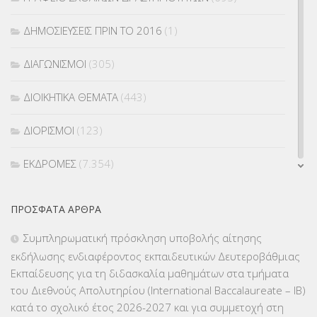
ΔΗΜΟΣΙΕΥΣΕΙΣ ΠΡΙΝ ΤΟ 2016
(1)
ΔΙΑΓΩΝΙΣΜΟΙ
(305)
ΔΙΟΙΚΗΤΙΚΑ ΘΕΜΑΤΑ
(443)
ΔΙΟΡΙΣΜΟΙ
(123)
ΕΚΔΡΟΜΕΣ
(7.354)
ΕΚΠΑΙΔΕΥΤΙΚΑ ΘΕΜΑΤΑ
(2.824)
ΠΡΌΣΦΑΤΑ ΆΡΘΡΑ
ΕΠΑΛ
(366)
Συμπληρωματική πρόσκληση υποβολής αίτησης
εκδήλωσης ενδιαφέροντος εκπαιδευτικών Δευτεροβάθμιας
ΕΠΙΜΟΡΦΩΣΗ Τ.Π.Ε.
(10)
Εκπαίδευσης για τη διδασκαλία μαθημάτων στα τμήματα
του Διεθνούς Απολυτηρίου (International Baccalaureate – IB)
ΕΥΡΩΠΑΪΚΑ ΠΡΟΓΡΑΜΜΑΤΑ
(230)
κατά το σχολικό έτος 2026-2027 και για συμμετοχή στη