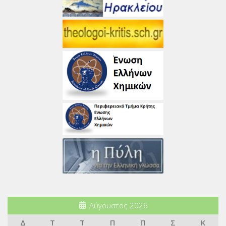
Αύγουστος 2026
Δ
Τ
Τ
Π
Π
Σ
Κ