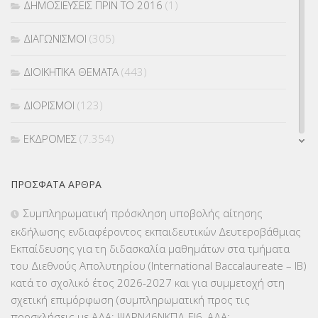
ΔΗΜΟΣΙΕΥΣΕΙΣ ΠΡΙΝ ΤΟ 2016
(1)
ΔΙΑΓΩΝΙΣΜΟΙ
(305)
ΔΙΟΙΚΗΤΙΚΑ ΘΕΜΑΤΑ
(443)
ΔΙΟΡΙΣΜΟΙ
(123)
ΕΚΔΡΟΜΕΣ
(7.354)
ΕΚΠΑΙΔΕΥΤΙΚΑ ΘΕΜΑΤΑ
(2.824)
ΠΡΌΣΦΑΤΑ ΆΡΘΡΑ
ΕΠΑΛ
(366)
Συμπληρωματική πρόσκληση υποβολής αίτησης
εκδήλωσης ενδιαφέροντος εκπαιδευτικών Δευτεροβάθμιας
ΕΠΙΜΟΡΦΩΣΗ Τ.Π.Ε.
(10)
Εκπαίδευσης για τη διδασκαλία μαθημάτων στα τμήματα
του Διεθνούς Απολυτηρίου (International Baccalaureate – IB)
ΕΥΡΩΠΑΪΚΑ ΠΡΟΓΡΑΜΜΑΤΑ
(230)
κατά το σχολικό έτος 2026-2027 και για συμμετοχή στη
σχετική επιμόρφωση (συμπληρωματική προς τις
ΚΕΣΥ
(60)
προσκλήσεις με ΑΔΑ: ΨΛΡΝ46ΝΚΠΔ-ΕΙ6, ΑΔΑ: