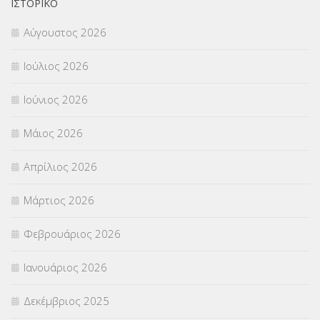
ΟΙΚΟΝΟΜΙΚΑ ΘΕΜΑΤΑ
(73)
ΙΣΤΟΡΙΚΌ
Αύγουστος 2026
Π.Ε.Κ. ΗΡΑΚΛΕΙΟΥ
(12)
Ιούλιος 2026
ΠΑΝΕΛΛΑΔΙΚΕΣ ΕΞΕΤΑΣΕΙΣ
(839)
Ιούνιος 2026
ΠΡΟΚΗΡΥΞΕΙΣ
(18)
Μάιος 2026
ΣΕΜΙΝΑΡΙΑ – ΗΜΕΡΙΔΕΣ
(495)
Απρίλιος 2026
ΣΕΠ
(50)
Μάρτιος 2026
ΣΤΕΛΕΧΗ
(360)
Φεβρουάριος 2026
ΣΥΜΒΟΥΛΕΥΤΙΚΟΣ ΣΤΑΘΜΟΣ ΝΕΩΝ
(18)
Ιανουάριος 2026
ΣΥΝΤΑΞΕΙΣ
(12)
Δεκέμβριος 2025
ΣΧΟΛΙΚΟΙ ΣΥΜΒΟΥΛΟΙ
(754)