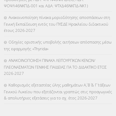
ΨΟΨΛ46ΝΚΠΔ-001 και ΑΔΑ: ΨΤΧΔ46ΝΚΠΔ-ΝΚ1)
ΚΕΣΥΠ
(109)
Ανακοινοποίηση πίνακα μοριοδότησης αποσπάσεων στη
ΚΠγ – ΚΡΑΤΙΚΟ ΠΙΣΤΟΠΟΙΗΤΙΚΟ ΓΛΩΣΣΟΜΑΘΕΙΑΣ
(135)
Γενική Εκπαίδευση εντός του ΠΥΣΔΕ Ηρακλείου διδακτικού
έτους 2026-2027
ΚΠπ- ΚΡΑΤΙΚΟ ΠΙΣΤΟΠΟΙΗΤΙΚΟ ΠΛΗΡΟΦΟΡΙΚΗΣ
(12)
Οδηγίες οριστικής υποβολής αιτήσεων απόσπασης μέσω
ΛΟΙΠΑ
(309)
της εφαρμογής «Thyrida»
ΜΑΘΗΤΕΙΑ
(275)
ΑΝΑΚΟΙΝΟΠΟΙΗΣΗ ΠΙΝΑΚΑ ΛΕΙΤΟΥΡΓΙΚΩΝ ΚΕΝΩΝ/
ΠΛΕΟΝΑΣΜΑΤΩΝ ΓΕΝΙΚΗΣ ΠΑΙΔΕΙΑΣ ΓΙΑ ΤΟ ΔΙΔΑΚΤΙΚΟ ΕΤΟΣ
ΜΕΤΑΘΕΣΕΙΣ-ΤΟΠΟΘΕΤΗΣΕΙΣ ΒΕΛΤΙΩΣΕΙΣ
(319)
2026-2027
ΜΕΤΑΤΑΞΕΙΣ
(87)
Καθορισμός εξεταστέας ύλης μαθημάτων Α΄, Β΄ & Γ΄ τάξεων
Γενικού Λυκείου που εξετάζονται γραπτώς στις προαγωγικές
ΜΕΤΑΦΟΡΑ ΜΑΘΗΤΩΝ
(3)
& απολυτήριες εξετάσεις για το σχ. έτος 2026-2027
ΝΟΜΟΘΕΣΙΑ
(66)