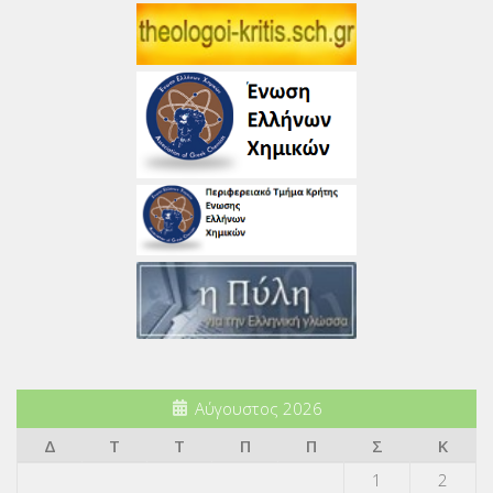
Αύγουστος 2026
Δ
Τ
Τ
Π
Π
Σ
Κ
1
2