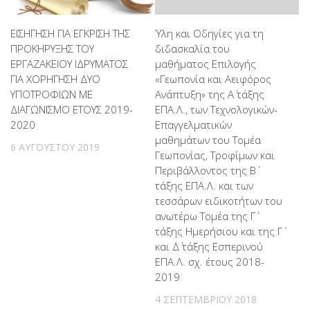
ΕΙΣΗΓΗΣΗ ΓΙΑ ΕΓΚΡΙΣΗ ΤΗΣ
Ύλη και Οδηγίες για τη
ΠΡΟΚΗΡΥΞΗΣ ΤΟΥ
διδασκαλία του
ΕΡΓΑΖΑΚΕΙΟΥ ΙΔΡΥΜΑΤΟΣ
μαθήματος Επιλογής
ΓΙΑ ΧΟΡΗΓΗΣΗ ΔΥΟ
«Γεωπονία και Αειφόρος
ΥΠΟΤΡΟΦΙΩΝ ΜΕ
Ανάπτυξη» της Α΄ τάξης
ΔΙΑΓΩΝΙΣΜΟ ΕΤΟΥΣ 2019-
ΕΠΑ.Λ., των Τεχνολογικών-
2020
Επαγγελματικών
μαθημάτων του Τομέα
6 ΑΥΓΟΎΣΤΟΥ 2019
Γεωπονίας, Τροφίμων και
Περιβάλλοντος της Β΄
τάξης ΕΠΑ.Λ. και των
τεσσάρων ειδικοτήτων του
ανωτέρω Τομέα της Γ΄
τάξης Ημερήσιου και της Γ΄
και Δ΄ τάξης Εσπερινού
ΕΠΑ.Λ. σχ. έτους 2018-
2019
4 ΣΕΠΤΕΜΒΡΊΟΥ 2018