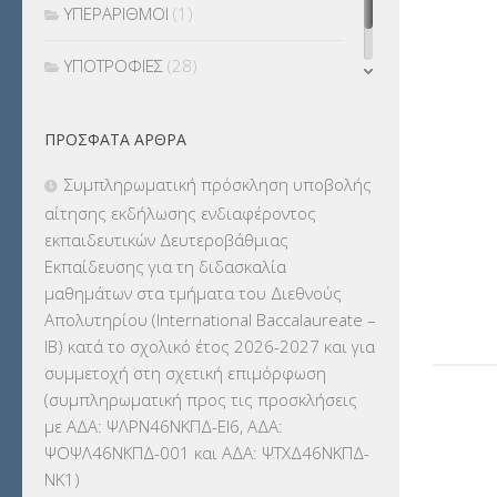
ΥΠΕΡΑΡΙΘΜΟΙ
(1)
ΥΠΟΤΡΟΦΙΕΣ
(28)
ΦΥΣΙΚΗ ΑΓΩΓΗ
(692)
ΠΡΌΣΦΑΤΑ ΆΡΘΡΑ
Χωρίς κατηγορία
(55)
Συμπληρωματική πρόσκληση υποβολής
αίτησης εκδήλωσης ενδιαφέροντος
εκπαιδευτικών Δευτεροβάθμιας
Εκπαίδευσης για τη διδασκαλία
μαθημάτων στα τμήματα του Διεθνούς
Απολυτηρίου (International Baccalaureate –
IB) κατά το σχολικό έτος 2026-2027 και για
συμμετοχή στη σχετική επιμόρφωση
(συμπληρωματική προς τις προσκλήσεις
με ΑΔΑ: ΨΛΡΝ46ΝΚΠΔ-ΕΙ6, ΑΔΑ:
ΨΟΨΛ46ΝΚΠΔ-001 και ΑΔΑ: ΨΤΧΔ46ΝΚΠΔ-
ΝΚ1)