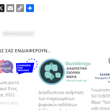
acebook
X
Email
Copy
Μοιραστείτε
Link
ΦΕΚ 55/Α΄/10-03-2023
ΩΣ ΣΑΣ ΕΝΔΙΑΦΈΡΟΥΝ…
ωση για το
ϊκό Έτος
Γνωστοπο
Διόρθωση και ανάρτηση
ας 2022
5013/Β΄/0
των ενημερωμένων
θέμα: “Τρ
ΡΊΟΥ 2022
ψηφιακών εκδόσεων
υπό στοιχ