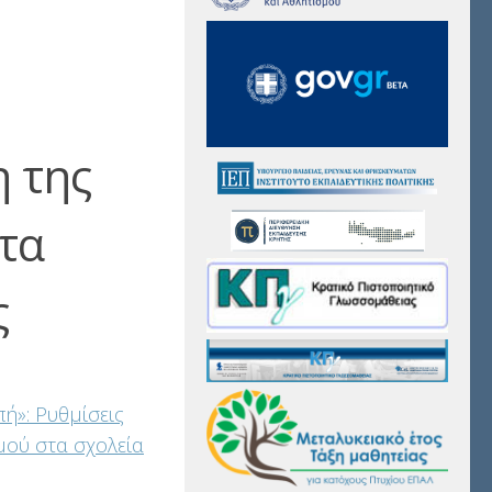
 της
τα
ς
ή»: Ρυθμίσεις
μού στα σχολεία