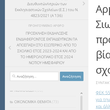
Διευθυντών/ντριών των
Αρ
ΚΠπ- ΚΡΑΤΙΚΟ ΠΙΣΤΟΠΟΙΗΤΙΚΟ
Εκκλησιαστικών Σχολείων (Ε.Σ.) του Ν.
4823/2021 (Α΄ 136)
ΠΛΗΡΟΦΟΡΙΚΗΣ
(12)
Σι
ΠΡΟΗΓΟΎΜΕΝΟ ΆΡΘΡΟ
ΛΟΙΠΑ
(309)
ΠΡΟΣΚΛΗΣΗ ΕΚΔΗΛΩΣΗΣ
πρ
ΜΑΘΗΤΕΙΑ
(275)
ΕΝΔΙΑΦΕΡΟΝΤΟΣ ΕΚΠΑΙΔΕΥΤΙΚΩΝ ΓΙΑ
ΑΠΟΣΠΑΣΗ ΣΤΟ ΕΞΩΤΕΡΙΚΟ ΑΠΟ ΤΟ
ΜΕΤΑΘΕΣΕΙΣ-ΤΟΠΟΘΕΤΗΣΕΙΣ
βί
ΣΧΟΛΙΚΟ ΕΤΟΣ 2023-2024 KAI ΑΠΟ
ΒΕΛΤΙΩΣΕΙΣ
(319)
ΤΟ ΗΜΕΡΟΛΟΓΙΑΚΟ ΕΤΟΣ 2024
ΝΟΤΙΟΥ ΗΜΙΣΦΑΙΡΙΟΥ
σχο
ΜΕΤΑΤΑΞΕΙΣ
(87)
Αναζήτηση
ΜΕΤΑΦΟΡΑ ΜΑΘΗΤΩΝ
(3)
για:
ΣΥΝΤΆΚ
ΝΟΜΟΘΕΣΙΑ
(66)
ΦΕΚ 55
για τη
ΟΙΚΟΝΟΜΙΚΑ ΘΕΜΑΤΑ
(73)
και άλλ