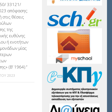
50/ 33121/
2023 απόφασης:
 στις θέσεις
ούλων
σης της
ικής ευθύνης
λου ή ενοτήτων
 μονάδων μίας
ότερων
εων
ης» (Β’ 1964).”
ΤΟΥ 2023