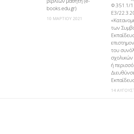
βιβλίων μαθητή (e-
Φ.351.1/1
books.edu.gr)
Ε3/22.3.
10 ΜΑΡΤΊΟΥ 2021
«Κατανομή
των Συμβ
Εκπαίδευ
επιστημον
του συνό
σχολικών
ή περισσ
Διευθύνσ
Εκπαίδευσ
14 ΑΥΓΟΎΣ