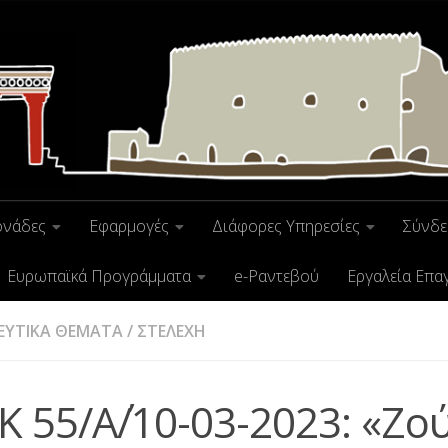
ονάδες
Εφαρμογές
Διάφορες Υπηρεσίες
Σύνδε
Ευρωπαϊκά Προγράμματα
e-Ραντεβού
Εργαλεία Επα
ΕΥΤΙΚΑ ΘΕΜΑΤΑ
/
ΣΤΕΛΕΧΗ
Κ 55/Α΄/10-03-2023: «Ζο