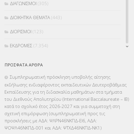
ΔΙΑΓΩΝΙΣΜΟΙ
(305)
ΔΙΟΙΚΗΤΙΚΑ ΘΕΜΑΤΑ
(443)
ΔΙΟΡΙΣΜΟΙ
(123)
ΕΚΔΡΟΜΕΣ
(7.354)
ΕΚΠΑΙΔΕΥΤΙΚΑ ΘΕΜΑΤΑ
(2.824)
ΠΡΌΣΦΑΤΑ ΆΡΘΡΑ
ΕΠΑΛ
(366)
Συμπληρωματική πρόσκληση υποβολής αίτησης
εκδήλωσης ενδιαφέροντος εκπαιδευτικών Δευτεροβάθμιας
ΕΠΙΜΟΡΦΩΣΗ Τ.Π.Ε.
(10)
Εκπαίδευσης για τη διδασκαλία μαθημάτων στα τμήματα
του Διεθνούς Απολυτηρίου (International Baccalaureate – IB)
ΕΥΡΩΠΑΪΚΑ ΠΡΟΓΡΑΜΜΑΤΑ
(230)
κατά το σχολικό έτος 2026-2027 και για συμμετοχή στη
σχετική επιμόρφωση (συμπληρωματική προς τις
ΚΕΣΥ
(60)
προσκλήσεις με ΑΔΑ: ΨΛΡΝ46ΝΚΠΔ-ΕΙ6, ΑΔΑ:
ΨΟΨΛ46ΝΚΠΔ-001 και ΑΔΑ: ΨΤΧΔ46ΝΚΠΔ-ΝΚ1)
ΚΕΣΥΠ
(109)