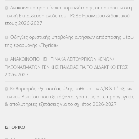
Ανακοινοποίηση πίνακα μοριοδότησης αποσπάσεων στη
ΚΠγ – ΚΡΑΤΙΚΟ ΠΙΣΤΟΠΟΙΗΤΙΚΟ ΓΛΩΣΣΟΜΑΘΕΙΑΣ
(135)
Γενική Εκπαίδευση εντός του ΠΥΣΔΕ Ηρακλείου διδακτικού
έτους 2026-2027
ΚΠπ- ΚΡΑΤΙΚΟ ΠΙΣΤΟΠΟΙΗΤΙΚΟ ΠΛΗΡΟΦΟΡΙΚΗΣ
(12)
Οδηγίες οριστικής υποβολής αιτήσεων απόσπασης μέσω
ΛΟΙΠΑ
(309)
της εφαρμογής «Thyrida»
ΜΑΘΗΤΕΙΑ
(275)
ΑΝΑΚΟΙΝΟΠΟΙΗΣΗ ΠΙΝΑΚΑ ΛΕΙΤΟΥΡΓΙΚΩΝ ΚΕΝΩΝ/
ΠΛΕΟΝΑΣΜΑΤΩΝ ΓΕΝΙΚΗΣ ΠΑΙΔΕΙΑΣ ΓΙΑ ΤΟ ΔΙΔΑΚΤΙΚΟ ΕΤΟΣ
ΜΕΤΑΘΕΣΕΙΣ-ΤΟΠΟΘΕΤΗΣΕΙΣ ΒΕΛΤΙΩΣΕΙΣ
(319)
2026-2027
ΜΕΤΑΤΑΞΕΙΣ
(87)
Καθορισμός εξεταστέας ύλης μαθημάτων Α΄, Β΄ & Γ΄ τάξεων
Γενικού Λυκείου που εξετάζονται γραπτώς στις προαγωγικές
ΜΕΤΑΦΟΡΑ ΜΑΘΗΤΩΝ
(3)
& απολυτήριες εξετάσεις για το σχ. έτος 2026-2027
ΝΟΜΟΘΕΣΙΑ
(66)
ΟΙΚΟΝΟΜΙΚΑ ΘΕΜΑΤΑ
(73)
ΙΣΤΟΡΙΚΌ