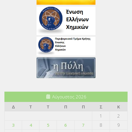
Αύγουστος 2026
Δ
Τ
Τ
Π
Π
Σ
Κ
1
2
3
4
5
6
7
8
9