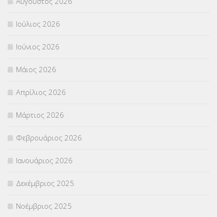
Αύγουστος 2026
Π.Ε.Κ. ΗΡΑΚΛΕΙΟΥ
(12)
Ιούλιος 2026
ΠΑΝΕΛΛΑΔΙΚΕΣ ΕΞΕΤΑΣΕΙΣ
(839)
Ιούνιος 2026
ΠΡΟΚΗΡΥΞΕΙΣ
(18)
Μάιος 2026
ΣΕΜΙΝΑΡΙΑ – ΗΜΕΡΙΔΕΣ
(495)
Απρίλιος 2026
ΣΕΠ
(50)
Μάρτιος 2026
ΣΤΕΛΕΧΗ
(360)
Φεβρουάριος 2026
ΣΥΜΒΟΥΛΕΥΤΙΚΟΣ ΣΤΑΘΜΟΣ ΝΕΩΝ
(18)
Ιανουάριος 2026
ΣΥΝΤΑΞΕΙΣ
(12)
Δεκέμβριος 2025
ΣΧΟΛΙΚΟΙ ΣΥΜΒΟΥΛΟΙ
(754)
Νοέμβριος 2025
ΥΠΕΡΑΡΙΘΜΟΙ
(1)