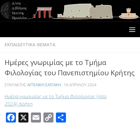
ΕΚΠΑΙΔΕΥΤΙΚΑ ΘΕΜΑΤΑ
Ημέρες γνωριμίας με το Τμήμα
Φιλολογίας του Πανεπιστημίου Κρήτης
ΣΥΝΤΆΚΤΗΣ
ΑΓΓΕΛΙΚΉ ΣΑΪΤΆΚΗ
·
10 ΑΠΡΙΛΊΟΥ 2024
Ημέρα γνωριμίας με το Τμήμα Φιλολογίας (Απρ
2024)_Κρήτη
Facebook
X
Email
Copy
Μοιραστείτε
Link