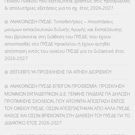
Γενικού Λυκείου που εξετάζονται γραπτώς στις προαγωγικές
ΕΠΙΜΟΡΦΩΣΗ Τ.Π.Ε.
(10)
& απολυτήριες εξετάσεις για το σχ. έτος 2026-2027
ΕΥΡΩΠΑΪΚΑ ΠΡΟΓΡΑΜΜΑΤΑ
(230)
ΑΝΑΚΟΙΝΩΣΗ ΠΥΣΔΕ: Τοποθετήσεις – Αποσπάσεις
μονίμων εκπαιδευτικών Ειδικής Αγωγής και Εκπαίδευσης
ΚΕΣΥ
(60)
που βρίσκονται στη διάθεση του ΠΥΣΔΕ, που έχουν
αποσπασθεί στο ΠΥΣΔΕ Ηρακλείου ή έχουν αιτηθεί
ΚΕΣΥΠ
(109)
απόσπαση εντός του οικείου ΠΥΣΔΕ για το διδακτικό έτος
2026-2027
ΚΠγ – ΚΡΑΤΙΚΟ ΠΙΣΤΟΠΟΙΗΤΙΚΟ ΓΛΩΣΣΟΜΑΘΕΙΑΣ
(135)
(ΕΕΠ-ΕΒΠ) ΥΑ ΠΡΟΣΚΛΗΣΗΣ ΓΙΑ ΑΙΤΗΣΗ ΔΙΟΡΙΣΜΟΥ
ΚΠπ- ΚΡΑΤΙΚΟ ΠΙΣΤΟΠΟΙΗΤΙΚΟ ΠΛΗΡΟΦΟΡΙΚΗΣ
(12)
ΑΝΑΚΟΙΝΩΣΗ ΠΥΣΔΕ-ΕΠΕΙΓΟΝ ΠΡΟΘΕΣΜΙΑ: ΠΡΟΣΚΛΗΣΗ
ΛΟΙΠΑ
(309)
ΜΟΝΙΜΩΝ ΕΚΠΑΙΔΕΥΤΙΚΩΝ Δ.Ε. ΓΕΝΙΚΗΣ ΠΑΙΔΕΙΑΣ ΓΙΑ ΔΗΛΩΣΗ
ΠΡΟΤΙΜΗΣΗΣ ΣΧΟΛΕΙΩΝ, ΠΟΥ ΑΙΤΟΥΝΤΑΙ ΑΠΟΣΠΑΣΗ ΕΝΤΟΣ
ΜΑΘΗΤΕΙΑ
(275)
ΤΟΥ ΟΙΚΕΙΟΥ ΠΥΣΔΕ, ΟΣΩΝ ΑΠΟΣΠΑΣΤΗΚΑΝ ΑΠΟ ΑΛΛΑ ΠΥΣΔΕ,
ΚΑΘΩΣ ΚΑΙ ΟΣΩΝ ΒΡΙΣΚΟΝΤΑΙ ΣΤΗ ΔΙΑΘΕΣΗ ΤΟΥ ΠΥΣΔΕ ΓΙΑ ΤΟ
ΜΕΤΑΘΕΣΕΙΣ-ΤΟΠΟΘΕΤΗΣΕΙΣ ΒΕΛΤΙΩΣΕΙΣ
(319)
ΔΙΔΑΚΤΙΚΟ ΕΤΟΣ 2026-2027
ΜΕΤΑΤΑΞΕΙΣ
(87)