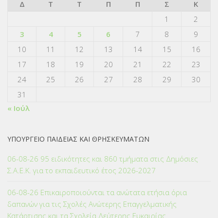
Δ
Τ
Τ
Π
Π
Σ
Κ
1
2
3
4
5
6
7
8
9
10
11
12
13
14
15
16
17
18
19
20
21
22
23
24
25
26
27
28
29
30
31
« Ιούλ
ΥΠΟΥΡΓΕΙΟ ΠΑΙΔΕΙΑΣ ΚΑΙ ΘΡΗΣΚΕΥΜΑΤΩΝ
06-08-26 95 ειδικότητες και 860 τμήματα στις Δημόσιες
Σ.Α.Ε.Κ. για το εκπαιδευτικό έτος 2026-2027
06-08-26 Επικαιροποιούνται τα ανώτατα ετήσια όρια
δαπανών για τις Σχολές Ανώτερης Επαγγελματικής
Κατάρτισης και τα Σχολεία Δεύτερης Ευκαιρίας