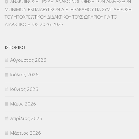
ΑΝΑΚΟΙΝΩΣΗ ΠΥΣΔΕ: ΑΝΑΚΟΙΝΟΠΟΙΗΣΗ ΤΩΝ ΔΙΑΘΕΣΕΩΝ
ΜΟΝΙΜΩΝ ΕΚΠΑΙΔΕΥΤΙΚΩΝ Δ.Ε. ΗΡΑΚΛΕΙΟΥ ΓΙΑ ΣΥΜΠΛΗΡΩΣΗ
ΜΕΤΑΦΟΡΑ ΜΑΘΗΤΩΝ
(3)
ΤΟΥ ΥΠΟΧΡΕΩΤΙΚΟΥ ΔΙΔΑΚΤΙΚΟΥ ΤΟΥΣ ΩΡΑΡΙΟΥ ΓΙΑ ΤΟ
ΔΙΔΑΚΤΙΚΟ ΕΤΟΣ 2026-2027
ΝΟΜΟΘΕΣΙΑ
(66)
ΟΙΚΟΝΟΜΙΚΑ ΘΕΜΑΤΑ
(73)
ΙΣΤΟΡΙΚΌ
Π.Ε.Κ. ΗΡΑΚΛΕΙΟΥ
(12)
Αύγουστος 2026
ΠΑΝΕΛΛΑΔΙΚΕΣ ΕΞΕΤΑΣΕΙΣ
(839)
Ιούλιος 2026
ΠΡΟΚΗΡΥΞΕΙΣ
(18)
Ιούνιος 2026
ΣΕΜΙΝΑΡΙΑ – ΗΜΕΡΙΔΕΣ
(495)
Μάιος 2026
ΣΕΠ
(50)
Απρίλιος 2026
ΣΤΕΛΕΧΗ
(360)
Μάρτιος 2026