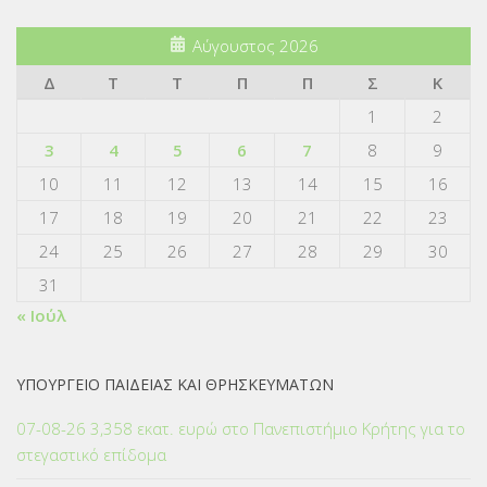
Αύγουστος 2026
Δ
Τ
Τ
Π
Π
Σ
Κ
1
2
3
4
5
6
7
8
9
10
11
12
13
14
15
16
17
18
19
20
21
22
23
24
25
26
27
28
29
30
31
« Ιούλ
ΥΠΟΥΡΓΕΙΟ ΠΑΙΔΕΙΑΣ ΚΑΙ ΘΡΗΣΚΕΥΜΑΤΩΝ
07-08-26 3,358 εκατ. ευρώ στο Πανεπιστήμιο Κρήτης για το
στεγαστικό επίδομα