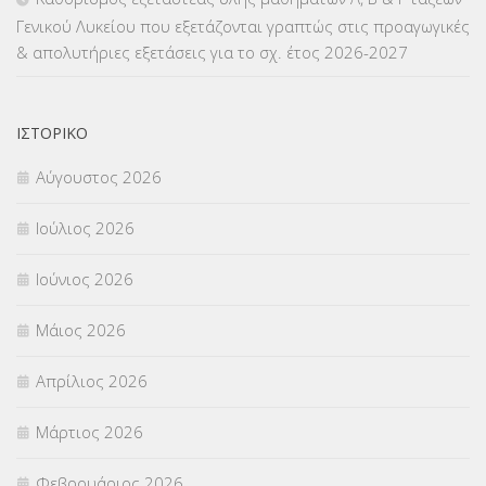
Γενικού Λυκείου που εξετάζονται γραπτώς στις προαγωγικές
ΜΕΤΑΦΟΡΑ ΜΑΘΗΤΩΝ
(3)
& απολυτήριες εξετάσεις για το σχ. έτος 2026-2027
ΝΟΜΟΘΕΣΙΑ
(66)
ΟΙΚΟΝΟΜΙΚΑ ΘΕΜΑΤΑ
(73)
ΙΣΤΟΡΙΚΌ
Αύγουστος 2026
Π.Ε.Κ. ΗΡΑΚΛΕΙΟΥ
(12)
Ιούλιος 2026
ΠΑΝΕΛΛΑΔΙΚΕΣ ΕΞΕΤΑΣΕΙΣ
(839)
Ιούνιος 2026
ΠΡΟΚΗΡΥΞΕΙΣ
(18)
Μάιος 2026
ΣΕΜΙΝΑΡΙΑ – ΗΜΕΡΙΔΕΣ
(495)
Απρίλιος 2026
ΣΕΠ
(50)
Μάρτιος 2026
ΣΤΕΛΕΧΗ
(360)
Φεβρουάριος 2026