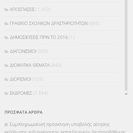
ΑΠΟΣΠΑΣΕΙΣ
(1.072)
ΓΡΑΦΕΙΟ ΣΧΟΛΙΚΩΝ ΔΡΑΣΤΗΡΙΟΤΗΤΩΝ
(695)
ΔΗΜΟΣΙΕΥΣΕΙΣ ΠΡΙΝ ΤΟ 2016
(1)
ΔΙΑΓΩΝΙΣΜΟΙ
(305)
ΔΙΟΙΚΗΤΙΚΑ ΘΕΜΑΤΑ
(443)
ΔΙΟΡΙΣΜΟΙ
(123)
ΕΚΔΡΟΜΕΣ
(7.354)
ΕΚΠΑΙΔΕΥΤΙΚΑ ΘΕΜΑΤΑ
(2.824)
ΠΡΌΣΦΑΤΑ ΆΡΘΡΑ
ΕΠΑΛ
(366)
Συμπληρωματική πρόσκληση υποβολής αίτησης
εκδήλωσης ενδιαφέροντος εκπαιδευτικών Δευτεροβάθμιας