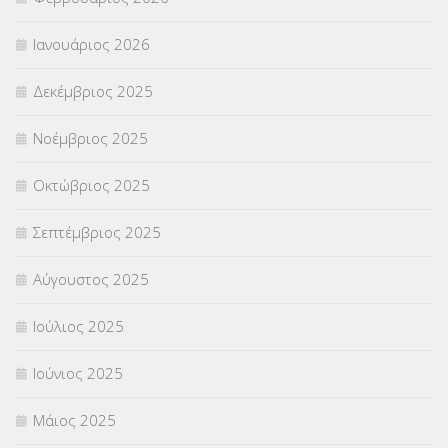
ΣΥΜΒΟΥΛΕΥΤΙΚΟΣ ΣΤΑΘΜΟΣ ΝΕΩΝ
(18)
Ιανουάριος 2026
ΣΥΝΤΑΞΕΙΣ
(12)
Δεκέμβριος 2025
ΣΧΟΛΙΚΟΙ ΣΥΜΒΟΥΛΟΙ
(754)
Νοέμβριος 2025
ΥΠΕΡΑΡΙΘΜΟΙ
(1)
Οκτώβριος 2025
ΥΠΟΤΡΟΦΙΕΣ
(28)
Σεπτέμβριος 2025
ΦΥΣΙΚΗ ΑΓΩΓΗ
(692)
Αύγουστος 2025
Χωρίς κατηγορία
(55)
Ιούλιος 2025
Ιούνιος 2025
Μάιος 2025