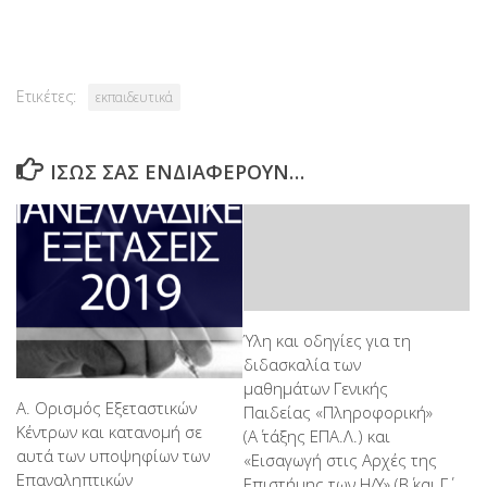
Link
Ετικέτες:
εκπαιδευτικά
ΊΣΩΣ ΣΑΣ ΕΝΔΙΑΦΈΡΟΥΝ…
Ύλη και οδηγίες για τη
διδασκαλία των
μαθημάτων Γενικής
Α. Ορισμός Εξεταστικών
Παιδείας «Πληροφορική»
Κέντρων και κατανομή σε
(Α΄ τάξης ΕΠΑ.Λ.) και
αυτά των υποψηφίων των
«Εισαγωγή στις Αρχές της
Επαναληπτικών
Επιστήμης των Η/Υ» (Β΄ και Γ΄