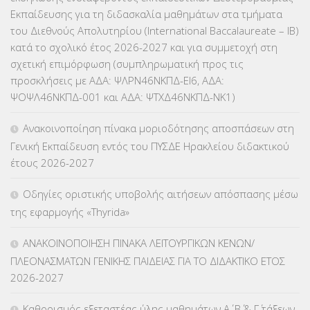
ΕΠΙΜΟΡΦΩΣΗ Τ.Π.Ε.
(10)
Εκπαίδευσης για τη διδασκαλία μαθημάτων στα τμήματα
του Διεθνούς Απολυτηρίου (International Baccalaureate – IB)
ΕΥΡΩΠΑΪΚΑ ΠΡΟΓΡΑΜΜΑΤΑ
(230)
κατά το σχολικό έτος 2026-2027 και για συμμετοχή στη
σχετική επιμόρφωση (συμπληρωματική προς τις
ΚΕΣΥ
(60)
προσκλήσεις με ΑΔΑ: ΨΛΡΝ46ΝΚΠΔ-ΕΙ6, ΑΔΑ:
ΨΟΨΛ46ΝΚΠΔ-001 και ΑΔΑ: ΨΤΧΔ46ΝΚΠΔ-ΝΚ1)
ΚΕΣΥΠ
(109)
Ανακοινοποίηση πίνακα μοριοδότησης αποσπάσεων στη
ΚΠγ – ΚΡΑΤΙΚΟ ΠΙΣΤΟΠΟΙΗΤΙΚΟ ΓΛΩΣΣΟΜΑΘΕΙΑΣ
(135)
Γενική Εκπαίδευση εντός του ΠΥΣΔΕ Ηρακλείου διδακτικού
έτους 2026-2027
ΚΠπ- ΚΡΑΤΙΚΟ ΠΙΣΤΟΠΟΙΗΤΙΚΟ ΠΛΗΡΟΦΟΡΙΚΗΣ
(12)
Οδηγίες οριστικής υποβολής αιτήσεων απόσπασης μέσω
ΛΟΙΠΑ
(309)
της εφαρμογής «Thyrida»
ΜΑΘΗΤΕΙΑ
(275)
ΑΝΑΚΟΙΝΟΠΟΙΗΣΗ ΠΙΝΑΚΑ ΛΕΙΤΟΥΡΓΙΚΩΝ ΚΕΝΩΝ/
ΠΛΕΟΝΑΣΜΑΤΩΝ ΓΕΝΙΚΗΣ ΠΑΙΔΕΙΑΣ ΓΙΑ ΤΟ ΔΙΔΑΚΤΙΚΟ ΕΤΟΣ
ΜΕΤΑΘΕΣΕΙΣ-ΤΟΠΟΘΕΤΗΣΕΙΣ ΒΕΛΤΙΩΣΕΙΣ
(319)
2026-2027
ΜΕΤΑΤΑΞΕΙΣ
(87)
Καθορισμός εξεταστέας ύλης μαθημάτων Α΄, Β΄ & Γ΄ τάξεων