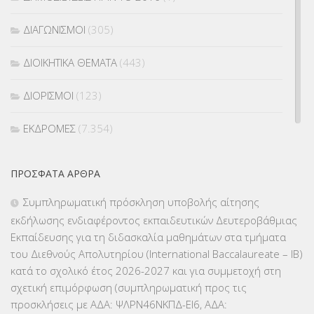
ΔΙΑΓΩΝΙΣΜΟΙ
(305)
ΔΙΟΙΚΗΤΙΚΑ ΘΕΜΑΤΑ
(443)
ΔΙΟΡΙΣΜΟΙ
(123)
ΕΚΔΡΟΜΕΣ
(7.354)
ΕΚΠΑΙΔΕΥΤΙΚΑ ΘΕΜΑΤΑ
(2.824)
ΠΡΌΣΦΑΤΑ ΆΡΘΡΑ
ΕΠΑΛ
(366)
Συμπληρωματική πρόσκληση υποβολής αίτησης
εκδήλωσης ενδιαφέροντος εκπαιδευτικών Δευτεροβάθμιας
ΕΠΙΜΟΡΦΩΣΗ Τ.Π.Ε.
(10)
Εκπαίδευσης για τη διδασκαλία μαθημάτων στα τμήματα
του Διεθνούς Απολυτηρίου (International Baccalaureate – IB)
ΕΥΡΩΠΑΪΚΑ ΠΡΟΓΡΑΜΜΑΤΑ
(230)
κατά το σχολικό έτος 2026-2027 και για συμμετοχή στη
σχετική επιμόρφωση (συμπληρωματική προς τις
ΚΕΣΥ
(60)
προσκλήσεις με ΑΔΑ: ΨΛΡΝ46ΝΚΠΔ-ΕΙ6, ΑΔΑ: