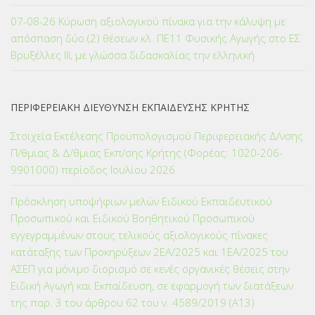
07-08-26 Κύρωση αξιολογικού πίνακα για την κάλυψη με
απόσπαση δύο (2) θέσεων κλ. ΠΕ11 Φυσικής Αγωγής στο ΕΣ
Βρυξέλλες ΙΙΙ, με γλώσσα διδασκαλίας την ελληνική
ΠΕΡΙΦΕΡΕΙΑΚΗ ΔΙΕΥΘΥΝΣΗ ΕΚΠΑΙΔΕΥΣΗΣ ΚΡΗΤΗΣ
Στοιχεία Εκτέλεσης Προϋπολογισμού Περιφερειακής Δ/νσης
Π/θμιας & Δ/θμιας Εκπ/σης Κρήτης (Φορέας: 1020-206-
9901000) περίοδος Ιουλίου 2026
Πρόσκληση υποψήφιων μελών Ειδικού Εκπαιδευτικού
Προσωπικού και Ειδικού Βοηθητικού Προσωπικού
εγγεγραμμένων στους τελικούς αξιολογικούς πίνακες
κατάταξης των Προκηρύξεων 2ΕΑ/2025 και 1ΕΑ/2025 του
ΑΣΕΠ για μόνιμο διορισμό σε κενές οργανικές θέσεις στην
Ειδική Αγωγή και Εκπαίδευση, σε εφαρμογή των διατάξεων
της παρ. 3 του άρθρου 62 του ν. 4589/2019 (Α΄13)