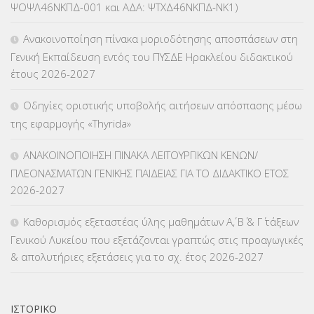
ΨΟΨΛ46ΝΚΠΔ-001 και ΑΔΑ: ΨΤΧΔ46ΝΚΠΔ-ΝΚ1)
ΚΕΣΥΠ
(109)
Ανακοινοποίηση πίνακα μοριοδότησης αποσπάσεων στη
ΚΠγ – ΚΡΑΤΙΚΟ ΠΙΣΤΟΠΟΙΗΤΙΚΟ ΓΛΩΣΣΟΜΑΘΕΙΑΣ
(135)
Γενική Εκπαίδευση εντός του ΠΥΣΔΕ Ηρακλείου διδακτικού
έτους 2026-2027
ΚΠπ- ΚΡΑΤΙΚΟ ΠΙΣΤΟΠΟΙΗΤΙΚΟ ΠΛΗΡΟΦΟΡΙΚΗΣ
(12)
Οδηγίες οριστικής υποβολής αιτήσεων απόσπασης μέσω
ΛΟΙΠΑ
(309)
της εφαρμογής «Thyrida»
ΜΑΘΗΤΕΙΑ
(275)
ΑΝΑΚΟΙΝΟΠΟΙΗΣΗ ΠΙΝΑΚΑ ΛΕΙΤΟΥΡΓΙΚΩΝ ΚΕΝΩΝ/
ΠΛΕΟΝΑΣΜΑΤΩΝ ΓΕΝΙΚΗΣ ΠΑΙΔΕΙΑΣ ΓΙΑ ΤΟ ΔΙΔΑΚΤΙΚΟ ΕΤΟΣ
ΜΕΤΑΘΕΣΕΙΣ-ΤΟΠΟΘΕΤΗΣΕΙΣ ΒΕΛΤΙΩΣΕΙΣ
(319)
2026-2027
ΜΕΤΑΤΑΞΕΙΣ
(87)
Καθορισμός εξεταστέας ύλης μαθημάτων Α΄, Β΄ & Γ΄ τάξεων
Γενικού Λυκείου που εξετάζονται γραπτώς στις προαγωγικές
ΜΕΤΑΦΟΡΑ ΜΑΘΗΤΩΝ
(3)
& απολυτήριες εξετάσεις για το σχ. έτος 2026-2027
ΝΟΜΟΘΕΣΙΑ
(66)
ΟΙΚΟΝΟΜΙΚΑ ΘΕΜΑΤΑ
(73)
ΙΣΤΟΡΙΚΌ