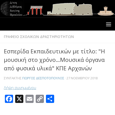
ΓΡΑΦΕΙΟ ΣΧΟΛΙΚΩΝ ΔΡΑΣΤΗΡΙΟΤΗΤΩΝ
Εσπερίδα Εκπαιδευτικών με τίτλο: "Η
μουσική στο χρόνο…Μουσικά όργανα
από φυσικά υλικά" ΚΠΕ Αρχανών
ΣΥΝΤΆΚΤΗΣ
ΓΙΏΡΓΟΣ ΔΕΣΠΟΤΌΠΟΥΛΟΣ
·
27 ΝΟΕΜΒΡΊΟΥ 2018
Λήψη συνημμένου
Facebook
X
Email
Copy
Μοιραστείτε
Link