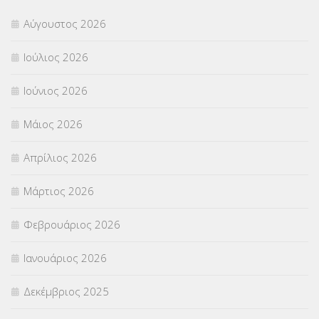
Αύγουστος 2026
Π.Ε.Κ. ΗΡΑΚΛΕΙΟΥ
(12)
Ιούλιος 2026
ΠΑΝΕΛΛΑΔΙΚΕΣ ΕΞΕΤΑΣΕΙΣ
(839)
Ιούνιος 2026
ΠΡΟΚΗΡΥΞΕΙΣ
(18)
Μάιος 2026
ΣΕΜΙΝΑΡΙΑ – ΗΜΕΡΙΔΕΣ
(495)
Απρίλιος 2026
ΣΕΠ
(50)
Μάρτιος 2026
ΣΤΕΛΕΧΗ
(360)
Φεβρουάριος 2026
ΣΥΜΒΟΥΛΕΥΤΙΚΟΣ ΣΤΑΘΜΟΣ ΝΕΩΝ
(18)
Ιανουάριος 2026
ΣΥΝΤΑΞΕΙΣ
(12)
Δεκέμβριος 2025
ΣΧΟΛΙΚΟΙ ΣΥΜΒΟΥΛΟΙ
(754)