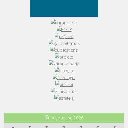
Αύγουστος 2026
Δ
Τ
Τ
Π
Π
Σ
Κ