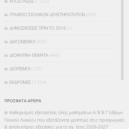
ΑΠΟΣΠΑΣΕΙΣ
(1.072)
ΓΡΑΦΕΙΟ ΣΧΟΛΙΚΩΝ ΔΡΑΣΤΗΡΙΟΤΗΤΩΝ
(695)
ΔΗΜΟΣΙΕΥΣΕΙΣ ΠΡΙΝ ΤΟ 2016
(1)
ΔΙΑΓΩΝΙΣΜΟΙ
(305)
ΔΙΟΙΚΗΤΙΚΑ ΘΕΜΑΤΑ
(443)
ΔΙΟΡΙΣΜΟΙ
(123)
ΕΚΔΡΟΜΕΣ
(7.354)
ΕΚΠΑΙΔΕΥΤΙΚΑ ΘΕΜΑΤΑ
(2.823)
ΠΡΌΣΦΑΤΑ ΆΡΘΡΑ
ΕΠΑΛ
(366)
Καθορισμός εξεταστέας ύλης μαθημάτων Α΄, Β΄ & Γ΄ τάξεων
Γενικού Λυκείου που εξετάζονται γραπτώς στις προαγωγικές
ΕΠΙΜΟΡΦΩΣΗ Τ.Π.Ε.
(10)
& απολυτήριες εξετάσεις για το σχ. έτος 2026-2027