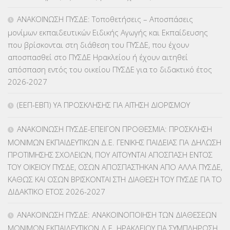
ΕΥΡΩΠΑΪΚΑ ΠΡΟΓΡΑΜΜΑΤΑ
(230)
ΑΝΑΚΟΙΝΩΣΗ ΠΥΣΔΕ: Τοποθετήσεις – Αποσπάσεις
μονίμων εκπαιδευτικών Ειδικής Αγωγής και Εκπαίδευσης
ΚΕΣΥ
(60)
που βρίσκονται στη διάθεση του ΠΥΣΔΕ, που έχουν
αποσπασθεί στο ΠΥΣΔΕ Ηρακλείου ή έχουν αιτηθεί
ΚΕΣΥΠ
(109)
απόσπαση εντός του οικείου ΠΥΣΔΕ για το διδακτικό έτος
2026-2027
ΚΠγ – ΚΡΑΤΙΚΟ ΠΙΣΤΟΠΟΙΗΤΙΚΟ ΓΛΩΣΣΟΜΑΘΕΙΑΣ
(135)
(ΕΕΠ-ΕΒΠ) ΥΑ ΠΡΟΣΚΛΗΣΗΣ ΓΙΑ ΑΙΤΗΣΗ ΔΙΟΡΙΣΜΟΥ
ΚΠπ- ΚΡΑΤΙΚΟ ΠΙΣΤΟΠΟΙΗΤΙΚΟ ΠΛΗΡΟΦΟΡΙΚΗΣ
(12)
ΑΝΑΚΟΙΝΩΣΗ ΠΥΣΔΕ-ΕΠΕΙΓΟΝ ΠΡΟΘΕΣΜΙΑ: ΠΡΟΣΚΛΗΣΗ
ΛΟΙΠΑ
(309)
ΜΟΝΙΜΩΝ ΕΚΠΑΙΔΕΥΤΙΚΩΝ Δ.Ε. ΓΕΝΙΚΗΣ ΠΑΙΔΕΙΑΣ ΓΙΑ ΔΗΛΩΣΗ
ΠΡΟΤΙΜΗΣΗΣ ΣΧΟΛΕΙΩΝ, ΠΟΥ ΑΙΤΟΥΝΤΑΙ ΑΠΟΣΠΑΣΗ ΕΝΤΟΣ
ΜΑΘΗΤΕΙΑ
(275)
ΤΟΥ ΟΙΚΕΙΟΥ ΠΥΣΔΕ, ΟΣΩΝ ΑΠΟΣΠΑΣΤΗΚΑΝ ΑΠΟ ΑΛΛΑ ΠΥΣΔΕ,
ΚΑΘΩΣ ΚΑΙ ΟΣΩΝ ΒΡΙΣΚΟΝΤΑΙ ΣΤΗ ΔΙΑΘΕΣΗ ΤΟΥ ΠΥΣΔΕ ΓΙΑ ΤΟ
ΜΕΤΑΘΕΣΕΙΣ-ΤΟΠΟΘΕΤΗΣΕΙΣ ΒΕΛΤΙΩΣΕΙΣ
(319)
ΔΙΔΑΚΤΙΚΟ ΕΤΟΣ 2026-2027
ΜΕΤΑΤΑΞΕΙΣ
(87)
ΑΝΑΚΟΙΝΩΣΗ ΠΥΣΔΕ: ΑΝΑΚΟΙΝΟΠΟΙΗΣΗ ΤΩΝ ΔΙΑΘΕΣΕΩΝ
ΜΟΝΙΜΩΝ ΕΚΠΑΙΔΕΥΤΙΚΩΝ Δ.Ε. ΗΡΑΚΛΕΙΟΥ ΓΙΑ ΣΥΜΠΛΗΡΩΣΗ