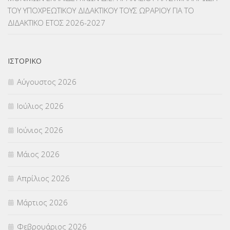
ΜΕΤΑΦΟΡΑ ΜΑΘΗΤΩΝ
(3)
ΤΟΥ ΥΠΟΧΡΕΩΤΙΚΟΥ ΔΙΔΑΚΤΙΚΟΥ ΤΟΥΣ ΩΡΑΡΙΟΥ ΓΙΑ ΤΟ
ΔΙΔΑΚΤΙΚΟ ΕΤΟΣ 2026-2027
ΝΟΜΟΘΕΣΙΑ
(66)
ΟΙΚΟΝΟΜΙΚΑ ΘΕΜΑΤΑ
(73)
ΙΣΤΟΡΙΚΌ
Π.Ε.Κ. ΗΡΑΚΛΕΙΟΥ
(12)
Αύγουστος 2026
ΠΑΝΕΛΛΑΔΙΚΕΣ ΕΞΕΤΑΣΕΙΣ
(839)
Ιούλιος 2026
ΠΡΟΚΗΡΥΞΕΙΣ
(18)
Ιούνιος 2026
ΣΕΜΙΝΑΡΙΑ – ΗΜΕΡΙΔΕΣ
(495)
Μάιος 2026
ΣΕΠ
(50)
Απρίλιος 2026
ΣΤΕΛΕΧΗ
(360)
Μάρτιος 2026
ΣΥΜΒΟΥΛΕΥΤΙΚΟΣ ΣΤΑΘΜΟΣ ΝΕΩΝ
(18)
Φεβρουάριος 2026