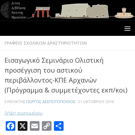
ΓΡΑΦΕΙΟ ΣΧΟΛΙΚΩΝ ΔΡΑΣΤΗΡΙΟΤΗΤΩΝ
Εισαγωγικό Σεμινάριο Ολιστική
προσέγγιση του αστικού
περιβάλλοντος-ΚΠΕ Αρχανών
(Πρόγραμμα & συμμετέχοντες εκπ/κοι)
ΣΥΝΤΆΚΤΗΣ
ΓΙΏΡΓΟΣ ΔΕΣΠΟΤΌΠΟΥΛΟΣ
·
21 ΟΚΤΩΒΡΊΟΥ 2016
Λήψη συνημμένου
Facebook
X
Email
Copy
Μοιραστείτε