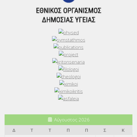
Αύγουστος 2026
Δ
Τ
Τ
Π
Π
Σ
Κ