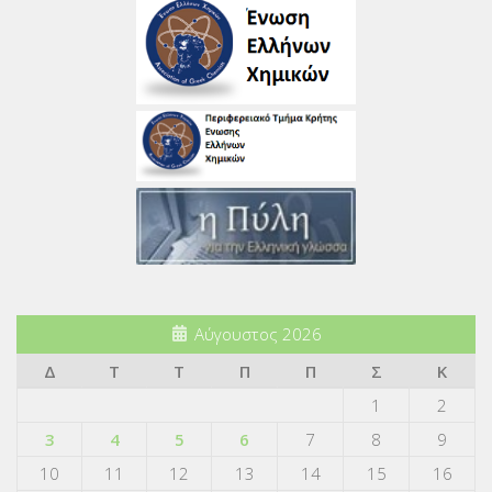
Αύγουστος 2026
Δ
Τ
Τ
Π
Π
Σ
Κ
1
2
3
4
5
6
7
8
9
10
11
12
13
14
15
16