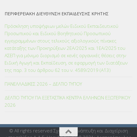
ΠΕΡΙΦΕΡΕΙΑΚΗ ΔΙΕΥΘΥΝΣΗ ΕΚΠΑΙΔΕΥΣΗΣ ΚΡΗΤΗΣ
Πρόσκληση υποψήφιων μελών Ειδικού Εκπαιδευτικού
Προσωπικού και Ειδικού Βοηθητικού Προσωπικού
εγγεγραμμένων στους τελικούς αξιολογικούς πίνακες
κατάταξης των Προκηρύξεων 2ΕΑ/2025 και 1ΕΑ/2025 του
ΑΣΕΠ για μόνιμο διορισμό σε κενές οργανικές θέσεις στην
Ειδική Αγωγή και Εκπαίδευση, σε εφαρμογή των διατάξεων
της παρ. 3 του άρθρου 62 του ν. 4589/2019 (Α΄13)
ΠΑΝΕΛΛΑΔΙΚΕΣ 2026 – ΔΕΛΤΙΟ ΤΥΠΟΥ
ΔΕΛΤΙΟ ΤΥΠΟΥ ΓΙΑ ΕΞΕΤΑΣΤΙΚΑ ΚΕΝΤΡΑ ΕΛΛΗΝΩΝ ΕΞΩΤΕΡΙΚΟΥ
2026
© All rights reserved Σχεδίαση, Ανάπτυξη και Διαχείριση