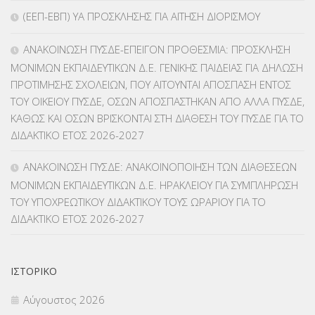
(ΕΕΠ-ΕΒΠ) ΥΑ ΠΡΟΣΚΛΗΣΗΣ ΓΙΑ ΑΙΤΗΣΗ ΔΙΟΡΙΣΜΟΥ
ΚΠπ- ΚΡΑΤΙΚΟ ΠΙΣΤΟΠΟΙΗΤΙΚΟ ΠΛΗΡΟΦΟΡΙΚΗΣ
(12)
ΑΝΑΚΟΙΝΩΣΗ ΠΥΣΔΕ-ΕΠΕΙΓΟΝ ΠΡΟΘΕΣΜΙΑ: ΠΡΟΣΚΛΗΣΗ
ΛΟΙΠΑ
(309)
ΜΟΝΙΜΩΝ ΕΚΠΑΙΔΕΥΤΙΚΩΝ Δ.Ε. ΓΕΝΙΚΗΣ ΠΑΙΔΕΙΑΣ ΓΙΑ ΔΗΛΩΣΗ
ΠΡΟΤΙΜΗΣΗΣ ΣΧΟΛΕΙΩΝ, ΠΟΥ ΑΙΤΟΥΝΤΑΙ ΑΠΟΣΠΑΣΗ ΕΝΤΟΣ
ΜΑΘΗΤΕΙΑ
(275)
ΤΟΥ ΟΙΚΕΙΟΥ ΠΥΣΔΕ, ΟΣΩΝ ΑΠΟΣΠΑΣΤΗΚΑΝ ΑΠΟ ΑΛΛΑ ΠΥΣΔΕ,
ΚΑΘΩΣ ΚΑΙ ΟΣΩΝ ΒΡΙΣΚΟΝΤΑΙ ΣΤΗ ΔΙΑΘΕΣΗ ΤΟΥ ΠΥΣΔΕ ΓΙΑ ΤΟ
ΜΕΤΑΘΕΣΕΙΣ-ΤΟΠΟΘΕΤΗΣΕΙΣ ΒΕΛΤΙΩΣΕΙΣ
(319)
ΔΙΔΑΚΤΙΚΟ ΕΤΟΣ 2026-2027
ΜΕΤΑΤΑΞΕΙΣ
(87)
ΑΝΑΚΟΙΝΩΣΗ ΠΥΣΔΕ: ΑΝΑΚΟΙΝΟΠΟΙΗΣΗ ΤΩΝ ΔΙΑΘΕΣΕΩΝ
ΜΟΝΙΜΩΝ ΕΚΠΑΙΔΕΥΤΙΚΩΝ Δ.Ε. ΗΡΑΚΛΕΙΟΥ ΓΙΑ ΣΥΜΠΛΗΡΩΣΗ
ΜΕΤΑΦΟΡΑ ΜΑΘΗΤΩΝ
(3)
ΤΟΥ ΥΠΟΧΡΕΩΤΙΚΟΥ ΔΙΔΑΚΤΙΚΟΥ ΤΟΥΣ ΩΡΑΡΙΟΥ ΓΙΑ ΤΟ
ΔΙΔΑΚΤΙΚΟ ΕΤΟΣ 2026-2027
ΝΟΜΟΘΕΣΙΑ
(66)
ΟΙΚΟΝΟΜΙΚΑ ΘΕΜΑΤΑ
(73)
ΙΣΤΟΡΙΚΌ
Π.Ε.Κ. ΗΡΑΚΛΕΙΟΥ
(12)
Αύγουστος 2026