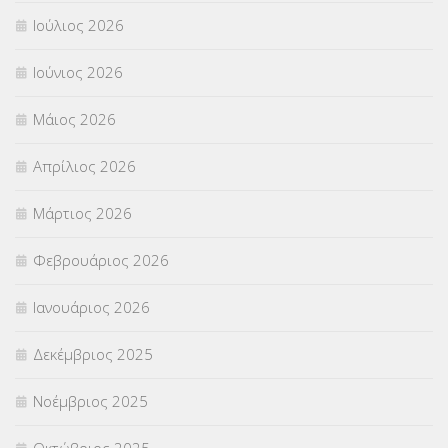
ΠΑΝΕΛΛΑΔΙΚΕΣ ΕΞΕΤΑΣΕΙΣ
(839)
Ιούλιος 2026
ΠΡΟΚΗΡΥΞΕΙΣ
(18)
Ιούνιος 2026
ΣΕΜΙΝΑΡΙΑ – ΗΜΕΡΙΔΕΣ
(495)
Μάιος 2026
ΣΕΠ
(50)
Απρίλιος 2026
ΣΤΕΛΕΧΗ
(360)
Μάρτιος 2026
ΣΥΜΒΟΥΛΕΥΤΙΚΟΣ ΣΤΑΘΜΟΣ ΝΕΩΝ
(18)
Φεβρουάριος 2026
ΣΥΝΤΑΞΕΙΣ
(12)
Ιανουάριος 2026
ΣΧΟΛΙΚΟΙ ΣΥΜΒΟΥΛΟΙ
(754)
Δεκέμβριος 2025
ΥΠΕΡΑΡΙΘΜΟΙ
(1)
Νοέμβριος 2025
ΥΠΟΤΡΟΦΙΕΣ
(28)
Οκτώβριος 2025