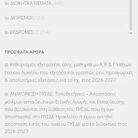
ΔΙΟΙΚΗΤΙΚΑ ΘΕΜΑΤΑ
(443)
ΔΙΟΡΙΣΜΟΙ
(123)
ΕΚΔΡΟΜΕΣ
(7.354)
ΕΚΠΑΙΔΕΥΤΙΚΑ ΘΕΜΑΤΑ
(2.823)
ΠΡΌΣΦΑΤΑ ΆΡΘΡΑ
ΕΠΑΛ
(366)
Καθορισμός εξεταστέας ύλης μαθημάτων Α΄, Β΄ & Γ΄ τάξεων
Γενικού Λυκείου που εξετάζονται γραπτώς στις προαγωγικές
ΕΠΙΜΟΡΦΩΣΗ Τ.Π.Ε.
(10)
& απολυτήριες εξετάσεις για το σχ. έτος 2026-2027
ΕΥΡΩΠΑΪΚΑ ΠΡΟΓΡΑΜΜΑΤΑ
(230)
ΑΝΑΚΟΙΝΩΣΗ ΠΥΣΔΕ: Τοποθετήσεις – Αποσπάσεις
μονίμων εκπαιδευτικών Ειδικής Αγωγής και Εκπαίδευσης
ΚΕΣΥ
(60)
που βρίσκονται στη διάθεση του ΠΥΣΔΕ, που έχουν
αποσπασθεί στο ΠΥΣΔΕ Ηρακλείου ή έχουν αιτηθεί
ΚΕΣΥΠ
(109)
απόσπαση εντός του οικείου ΠΥΣΔΕ για το διδακτικό έτος
2026-2027
ΚΠγ – ΚΡΑΤΙΚΟ ΠΙΣΤΟΠΟΙΗΤΙΚΟ ΓΛΩΣΣΟΜΑΘΕΙΑΣ
(135)