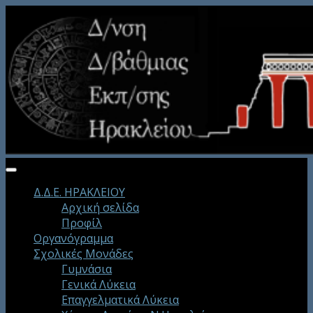
Δ.Δ.Ε. ΗΡΑΚΛΕΙΟΥ
Αρχική σελίδα
Προφίλ
Οργανόγραμμα
Σχολικές Μονάδες
Γυμνάσια
Γενικά Λύκεια
Επαγγελματικά Λύκεια