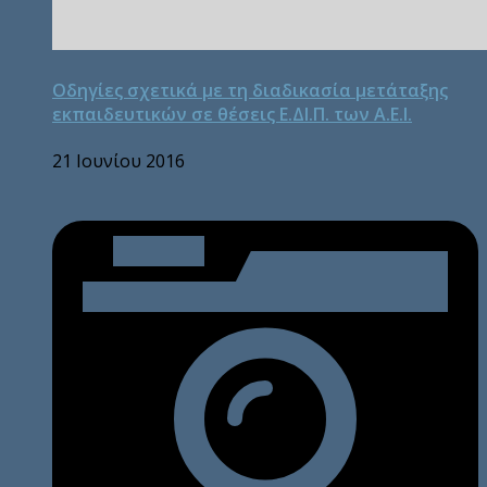
Οδηγίες σχετικά με τη διαδικασία μετάταξης
εκπαιδευτικών σε θέσεις Ε.ΔΙ.Π. των Α.Ε.Ι.
21 Ιουνίου 2016