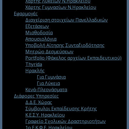
Χάρτης Λυκείων Ν.Ηρακλείου
Χάρτης Γυμνασίων Ν.Ηρακλείου
Εφαρμογές
Διαχείριση στοιχείων Πανελλαδικών
Εξετάσεων
Μισθοδοσία
Απουσιολόγια
Υποβολή Αίτησης Συνταξιοδότησης
Μητρώο Δεσμεύσεων
Portfolio (Φάκελος αρχείων Εκπαιδευτικού)
Thyrida
Ηρακλής
Για Γυμνάσια
Για Λύκεια
Κενά-Πλεονάσματα
Διάφορες Υπηρεσίες
Δ.Δ.Ε. Χώρας
Σύμβουλοι Εκπαίδευσης Κρήτης
Κ.Ε.Σ.Υ. Ηρακλείου
Γραφείο Σχολικών Δραστηριοτήτων
1ο Ε.Κ.Φ.Ε. Ηρακλείου