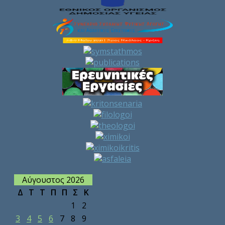
Αύγουστος 2026
Δ
Τ
Τ
Π
Π
Σ
Κ
1
2
3
4
5
6
7
8
9