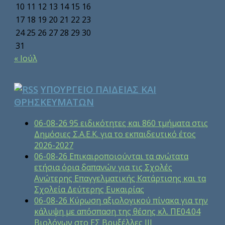
10
11
12
13
14
15
16
17
18
19
20
21
22
23
24
25
26
27
28
29
30
31
« Ιούλ
ΥΠΟΥΡΓΕΙΟ ΠΑΙΔΕΙΑΣ ΚΑΙ
ΘΡΗΣΚΕΥΜΑΤΩΝ
06-08-26 95 ειδικότητες και 860 τμήματα στις
Δημόσιες Σ.Α.Ε.Κ. για το εκπαιδευτικό έτος
2026-2027
06-08-26 Επικαιροποιούνται τα ανώτατα
ετήσια όρια δαπανών για τις Σχολές
Ανώτερης Επαγγελματικής Κατάρτισης και τα
Σχολεία Δεύτερης Ευκαιρίας
06-08-26 Κύρωση αξιολογικού πίνακα για την
κάλυψη με απόσπαση της θέσης κλ. ΠΕ04.04
Βιολόγων στο ΕΣ Βρυξέλλες ΙΙΙ