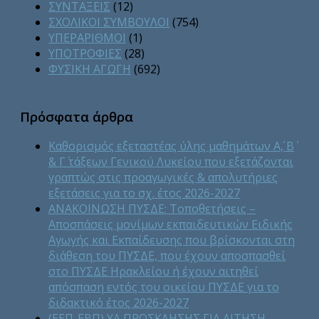
ΣΥΝΤΑΞΕΙΣ
(12)
ΣΧΟΛΙΚΟΙ ΣΥΜΒΟΥΛΟΙ
(754)
ΥΠΕΡΑΡΙΘΜΟΙ
(1)
ΥΠΟΤΡΟΦΙΕΣ
(28)
ΦΥΣΙΚΗ ΑΓΩΓΗ
(692)
Χωρίς κατηγορία
(55)
Πρόσφατα άρθρα
Καθορισμός εξεταστέας ύλης μαθημάτων Α΄, Β΄
& Γ΄ τάξεων Γενικού Λυκείου που εξετάζονται
γραπτώς στις προαγωγικές & απολυτήριες
εξετάσεις για το σχ. έτος 2026-2027
ΑΝΑΚΟΙΝΩΣΗ ΠΥΣΔΕ: Τοποθετήσεις –
Αποσπάσεις μονίμων εκπαιδευτικών Ειδικής
Αγωγής και Εκπαίδευσης που βρίσκονται στη
διάθεση του ΠΥΣΔΕ, που έχουν αποσπασθεί
στο ΠΥΣΔΕ Ηρακλείου ή έχουν αιτηθεί
απόσπαση εντός του οικείου ΠΥΣΔΕ για το
διδακτικό έτος 2026-2027
(ΕΕΠ-ΕΒΠ) ΥΑ ΠΡΟΣΚΛΗΣΗΣ ΓΙΑ ΑΙΤΗΣΗ