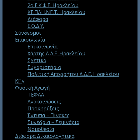
2ο Ε.Κ.Φ.Ε. Ηρακλείου
ΚΕ.ΠΛΗ.ΝΕ.Τ. Ηρακλείου
Διάφορα
Ε.Ο.Δ.Υ.
Σύνδεσμοι
Επικοινωνία
Επικοινωνία
Χάρτης Δ.Δ.Ε. Ηρακλείου
Σχετικά
Ευχαριστήριο
Πολιτική Απορρήτου Δ.Δ.Ε. Ηρακλείου
ΚΠγ
Φυσική Αγωγή
ΤΕΦΑΑ
Ανακοινώσεις
Προκηρύξεις
Έντυπα – Πίνακες
Συνέδρια – Σεμινάρια
Νομοθεσία
Διάφορα Δικαιολογητικά