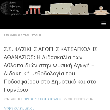
ΣΧΟΛΙΚΟΙ ΣΥΜΒΟΥΛΟΙ
Σ.Σ. ΦΥΣΙΚΗΣ ΑΓΩΓΗΣ ΚΑΤΣΑΓΚΟΛΗΣ
ΑΘΑΝΑΣΙΟΣ: Η Διδασκαλία των
Αθλοπαιδιών στην Φυσική Αγωγή –
Διδακτική μεθοδολογία του
Κατηγορίες
Ποδοσφαίρου στο Δημοτικό και στο
ΑΔΕΙΕΣ
(75)
Γυμνάσιο
ΑΔΕΙΕΣ ΔΙΔΑΣΚΑΛΙΑΣ – ΙΔΙΩΤΙΚΗ ΕΚΠΑΙΔΕΥΣΗ –
ΣΥΝΤΆΚΤΗΣ
ΓΙΏΡΓΟΣ ΔΕΣΠΟΤΌΠΟΥΛΟΣ
·
25 ΟΚΤΩΒΡΊΟΥ 2016
ΦΡΟΝΤΙΣΤΗΡΙΑ – ΚΕΝΤΡΑ ΞΕΝΩΝ ΓΛΩΣΣΩΝ
(5)
Λήψη συνημμένου