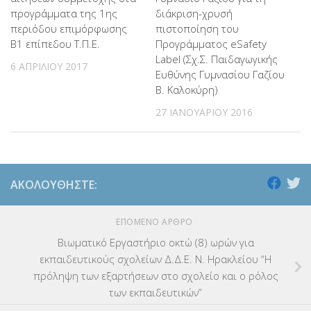
προγράμματα της 1ης
διάκριση-χρυσή
περιόδου επιμόρφωσης
πιστοποίηση του
ΕΚΠΑΙΔΕΥΤΙΚΑ ΘΕΜΑΤΑ
(2.824)
Β1 επίπεδου Τ.Π.Ε.
Προγράμματος eSafety
Label (Σχ.Σ. Παιδαγωγικής
ΕΠΑΛ
(366)
6 ΑΠΡΙΛΊΟΥ 2017
Ευθύνης Γυμνασίου Γαζίου
Β. Καλοκύρη)
ΕΠΙΜΟΡΦΩΣΗ Τ.Π.Ε.
(10)
27 ΙΑΝΟΥΑΡΊΟΥ 2016
ΕΥΡΩΠΑΪΚΑ ΠΡΟΓΡΑΜΜΑΤΑ
(230)
ΚΕΣΥ
(60)
ΑΚΟΛΟΥΘΉΣΤΕ:
ΚΕΣΥΠ
(109)
ΕΠΌΜΕΝΟ ΆΡΘΡΟ
ΚΠγ – ΚΡΑΤΙΚΟ ΠΙΣΤΟΠΟΙΗΤΙΚΟ ΓΛΩΣΣΟΜΑΘΕΙΑΣ
(135)
Βιωματικό Εργαστήριο οκτώ (8) ωρών για
ΚΠπ- ΚΡΑΤΙΚΟ ΠΙΣΤΟΠΟΙΗΤΙΚΟ ΠΛΗΡΟΦΟΡΙΚΗΣ
(12)
εκπαιδευτικούς σχολείων Δ.Δ.Ε. Ν. Ηρακλείου “Η
πρόληψη των εξαρτήσεων στο σχολείο και ο ρόλος
ΛΟΙΠΑ
(309)
των εκπαιδευτικών”