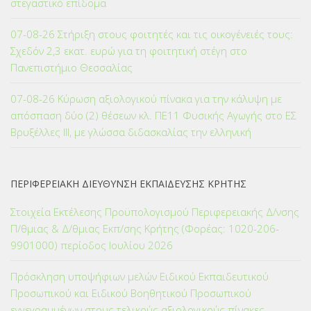
στεγαστικό επίδομα
07-08-26 Στήριξη στους φοιτητές και τις οικογένειές τους:
Σχεδόν 2,3 εκατ. ευρώ για τη φοιτητική στέγη στο
Πανεπιστήμιο Θεσσαλίας
07-08-26 Κύρωση αξιολογικού πίνακα για την κάλυψη με
απόσπαση δύο (2) θέσεων κλ. ΠΕ11 Φυσικής Αγωγής στο ΕΣ
Βρυξέλλες ΙΙΙ, με γλώσσα διδασκαλίας την ελληνική
ΠΕΡΙΦΕΡΕΙΑΚΗ ΔΙΕΥΘΥΝΣΗ ΕΚΠΑΙΔΕΥΣΗΣ ΚΡΗΤΗΣ
Στοιχεία Εκτέλεσης Προϋπολογισμού Περιφερειακής Δ/νσης
Π/θμιας & Δ/θμιας Εκπ/σης Κρήτης (Φορέας: 1020-206-
9901000) περίοδος Ιουλίου 2026
Πρόσκληση υποψήφιων μελών Ειδικού Εκπαιδευτικού
Προσωπικού και Ειδικού Βοηθητικού Προσωπικού
εγγεγραμμένων στους τελικούς αξιολογικούς πίνακες