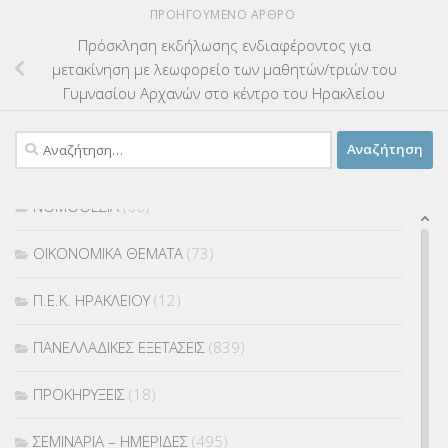
ΠΡΟΗΓΟΎΜΕΝΟ ΆΡΘΡΟ
ΜΑΘΗΤΕΙΑ
(275)
Πρόσκληση εκδήλωσης ενδιαφέροντος για
ΜΕΤΑΘΕΣΕΙΣ-ΤΟΠΟΘΕΤΗΣΕΙΣ ΒΕΛΤΙΩΣΕΙΣ
(319)
μετακίνηση με λεωφορείο των μαθητών/τριών του
Γυμνασίου Αρχανών στο κέντρο του Ηρακλείου
ΜΕΤΑΤΑΞΕΙΣ
(87)
Αναζήτηση
ΜΕΤΑΦΟΡΑ ΜΑΘΗΤΩΝ
(3)
για:
ΝΟΜΟΘΕΣΙΑ
(66)
ΟΙΚΟΝΟΜΙΚΑ ΘΕΜΑΤΑ
(73)
Π.Ε.Κ. ΗΡΑΚΛΕΙΟΥ
(12)
ΠΑΝΕΛΛΑΔΙΚΕΣ ΕΞΕΤΑΣΕΙΣ
(839)
ΠΡΟΚΗΡΥΞΕΙΣ
(18)
ΣΕΜΙΝΑΡΙΑ – ΗΜΕΡΙΔΕΣ
(495)