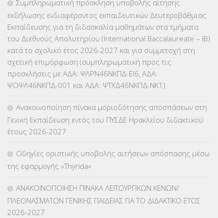
Συμπληρωματική πρόσκληση υποβολής αίτησης
εκδήλωσης ενδιαφέροντος εκπαιδευτικών Δευτεροβάθμιας
Εκπαίδευσης για τη διδασκαλία μαθημάτων στα τμήματα
του Διεθνούς Απολυτηρίου (International Baccalaureate – IB)
κατά το σχολικό έτος 2026-2027 και για συμμετοχή στη
σχετική επιμόρφωση (συμπληρωματική προς τις
προσκλήσεις με ΑΔΑ: ΨΛΡΝ46ΝΚΠΔ-ΕΙ6, ΑΔΑ:
ΨΟΨΛ46ΝΚΠΔ-001 και ΑΔΑ: ΨΤΧΔ46ΝΚΠΔ-ΝΚ1)
Ανακοινοποίηση πίνακα μοριοδότησης αποσπάσεων στη
Γενική Εκπαίδευση εντός του ΠΥΣΔΕ Ηρακλείου διδακτικού
έτους 2026-2027
Οδηγίες οριστικής υποβολής αιτήσεων απόσπασης μέσω
της εφαρμογής «Thyrida»
ΑΝΑΚΟΙΝΟΠΟΙΗΣΗ ΠΙΝΑΚΑ ΛΕΙΤΟΥΡΓΙΚΩΝ ΚΕΝΩΝ/
ΠΛΕΟΝΑΣΜΑΤΩΝ ΓΕΝΙΚΗΣ ΠΑΙΔΕΙΑΣ ΓΙΑ ΤΟ ΔΙΔΑΚΤΙΚΟ ΕΤΟΣ
2026-2027