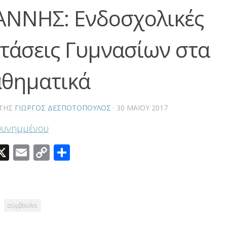
ΑΝΝΗΣ: Ενδοσχολικές
ετάσεις Γυμνασίων στα
θηματικά
ΤΗΣ
ΓΙΏΡΓΟΣ ΔΕΣΠΟΤΌΠΟΥΛΟΣ
·
30 ΜΑΪ́ΟΥ 2017
συνημμένου
acebook
X
Email
Copy
Μοιραστείτε
Link
σύμβουλοι