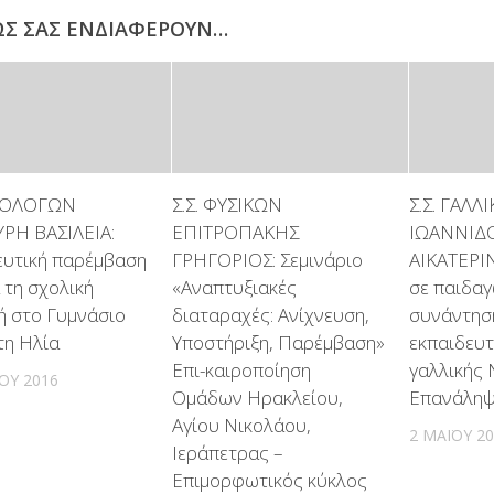
ΩΣ ΣΑΣ ΕΝΔΙΑΦΈΡΟΥΝ…
ΙΛΟΛΟΓΩΝ
Σ.Σ. ΦΥΣΙΚΩΝ
Σ.Σ. ΓΑΛΛ
ΡΗ ΒΑΣΙΛΕΙΑ:
ΕΠΙΤΡΟΠΑΚΗΣ
ΙΩΑΝΝΙΔ
ευτική παρέμβαση
ΓΡΗΓΟΡΙΟΣ: Σεμινάριο
ΑΙΚΑΤΕΡΙ
 τη σχολική
«Αναπτυξιακές
σε παιδαγ
ή στο Γυμνάσιο
διαταραχές: Ανίχνευση,
συνάντησ
η Ηλία
Υποστήριξη, Παρέμβαση»
εκπαιδευ
Επι-καιροποίηση
γαλλικής 
ΟΥ 2016
Ομάδων Ηρακλείου,
Επανάληψ
Αγίου Νικολάου,
2 ΜΑΪ́ΟΥ 2
Ιεράπετρας –
Επιμορφωτικός κύκλος