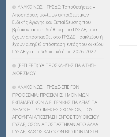
ΑΝΑΚΟΙΝΩΣΗ ΠΥΣΔΕ: Τοποθετήσεις –
ΕΚΠΑΙΔΕΥΤΙΚΑ ΘΕΜΑΤΑ
(2.822)
Αποσπάσεις μονίμων εκπαιδευτικών
Ειδικής Αγωγής και Εκπαίδευσης που
ΕΠΑΛ
(366)
βρίσκονται στη διάθεση του ΠΥΣΔΕ, που
έχουν αποσπασθεί στο ΠΥΣΔΕ Ηρακλείου ή
ΕΠΙΜΟΡΦΩΣΗ Τ.Π.Ε.
(10)
έχουν αιτηθεί απόσπαση εντός του οικείου
ΠΥΣΔΕ για το διδακτικό έτος 2026-2027
ΕΥΡΩΠΑΪΚΑ ΠΡΟΓΡΑΜΜΑΤΑ
(230)
(ΕΕΠ-ΕΒΠ) ΥΑ ΠΡΟΣΚΛΗΣΗΣ ΓΙΑ ΑΙΤΗΣΗ
ΚΕΣΥ
(60)
ΔΙΟΡΙΣΜΟΥ
ΚΕΣΥΠ
(109)
ΑΝΑΚΟΙΝΩΣΗ ΠΥΣΔΕ-ΕΠΕΙΓΟΝ
ΠΡΟΘΕΣΜΙΑ: ΠΡΟΣΚΛΗΣΗ ΜΟΝΙΜΩΝ
ΚΠγ – ΚΡΑΤΙΚΟ ΠΙΣΤΟΠΟΙΗΤΙΚΟ
ΕΚΠΑΙΔΕΥΤΙΚΩΝ Δ.Ε. ΓΕΝΙΚΗΣ ΠΑΙΔΕΙΑΣ ΓΙΑ
ΓΛΩΣΣΟΜΑΘΕΙΑΣ
(135)
ΔΗΛΩΣΗ ΠΡΟΤΙΜΗΣΗΣ ΣΧΟΛΕΙΩΝ, ΠΟΥ
ΑΙΤΟΥΝΤΑΙ ΑΠΟΣΠΑΣΗ ΕΝΤΟΣ ΤΟΥ ΟΙΚΕΙΟΥ
ΚΠπ- ΚΡΑΤΙΚΟ ΠΙΣΤΟΠΟΙΗΤΙΚΟ
ΠΥΣΔΕ, ΟΣΩΝ ΑΠΟΣΠΑΣΤΗΚΑΝ ΑΠΟ ΑΛΛΑ
ΠΛΗΡΟΦΟΡΙΚΗΣ
(12)
ΠΥΣΔΕ, ΚΑΘΩΣ ΚΑΙ ΟΣΩΝ ΒΡΙΣΚΟΝΤΑΙ ΣΤΗ