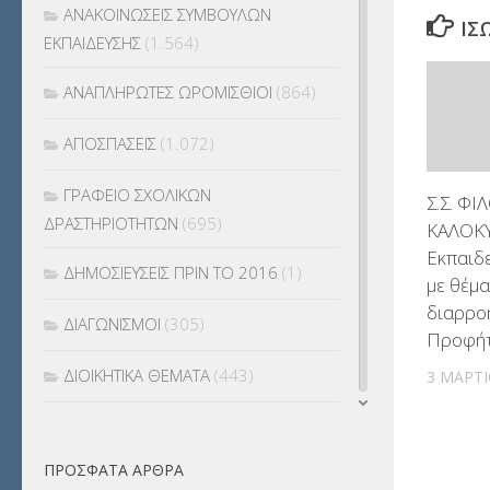
ΑΝΑΚΟΙΝΩΣΕΙΣ ΣΥΜΒΟΥΛΩΝ
ΊΣ
ΕΚΠΑΙΔΕΥΣΗΣ
(1.564)
ΑΝΑΠΛΗΡΩΤΕΣ ΩΡΟΜΙΣΘΙΟΙ
(864)
ΑΠΟΣΠΑΣΕΙΣ
(1.072)
ΓΡΑΦΕΙΟ ΣΧΟΛΙΚΩΝ
Σ.Σ. Φ
ΔΡΑΣΤΗΡΙΟΤΗΤΩΝ
(695)
ΚΑΛΟΚΥ
Εκπαιδ
ΔΗΜΟΣΙΕΥΣΕΙΣ ΠΡΙΝ ΤΟ 2016
(1)
με θέμα
διαρρο
ΔΙΑΓΩΝΙΣΜΟΙ
(305)
Προφήτ
ΔΙΟΙΚΗΤΙΚΑ ΘΕΜΑΤΑ
(443)
3 ΜΑΡΤΊ
ΔΙΟΡΙΣΜΟΙ
(123)
ΠΡΌΣΦΑΤΑ ΆΡΘΡΑ
ΕΚΔΡΟΜΕΣ
(7.354)