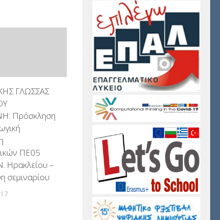
ΙΚΗΣ ΓΛΩΣΣΑΣ
ΟΥ
ΝΗ: Πρόσκληση
ωγική
η
τικών ΠΕ05
Ν. Ηρακλείου –
η σεμιναρίου
017