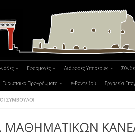
ονάδες
Εφαρμογές
Διάφορες Υπηρεσίες
Σύνδε
Ευρωπαϊκά Προγράμματα
e-Ραντεβού
Εργαλεία Επα
ΟΙ ΣΥΜΒΟΥΛΟΙ
Σ. ΜΑΘΗΜΑΤΙΚΩΝ ΚΑΝΕ