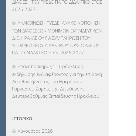
ΔΙΑΘΕΣΗ ΤΟΥ ΠΥΣΔΕ ΓΙΑ ΤΟ ΔΙΔΑΚΤΙΚΟ ΕΤΟΣ
ΛΟΙΠΑ
(309)
2026-2027
ΜΑΘΗΤΕΙΑ
(275)
ΑΝΑΚΟΙΝΩΣΗ ΠΥΣΔΕ: ΑΝΑΚΟΙΝΟΠΟΙΗΣΗ
ΤΩΝ ΔΙΑΘΕΣΕΩΝ ΜΟΝΙΜΩΝ ΕΚΠΑΙΔΕΥΤΙΚΩΝ
ΜΕΤΑΘΕΣΕΙΣ-ΤΟΠΟΘΕΤΗΣΕΙΣ
Δ.Ε. ΗΡΑΚΛΕΙΟΥ ΓΙΑ ΣΥΜΠΛΗΡΩΣΗ ΤΟΥ
ΒΕΛΤΙΩΣΕΙΣ
(319)
ΥΠΟΧΡΕΩΤΙΚΟΥ ΔΙΔΑΚΤΙΚΟΥ ΤΟΥΣ ΩΡΑΡΙΟΥ
ΓΙΑ ΤΟ ΔΙΔΑΚΤΙΚΟ ΕΤΟΣ 2026-2027
ΜΕΤΑΤΑΞΕΙΣ
(87)
Επαναπροκήρυξη – Πρόσκληση
ΜΕΤΑΦΟΡΑ ΜΑΘΗΤΩΝ
(3)
εκδήλωσης ενδιαφέροντος για την επιλογή
Διευθυντή/ντριας του Ημερήσιου
ΝΟΜΟΘΕΣΙΑ
(66)
Γυμνασίου Ζαρού, της Διεύθυνσης
Δευτεροβάθμιας Εκπαίδευσης Ηρακλείου
ΟΙΚΟΝΟΜΙΚΑ ΘΕΜΑΤΑ
(73)
Π.Ε.Κ. ΗΡΑΚΛΕΙΟΥ
(12)
ΙΣΤΟΡΙΚΌ
ΠΑΝΕΛΛΑΔΙΚΕΣ ΕΞΕΤΑΣΕΙΣ
(839)
Αύγουστος 2026