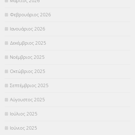
Μάρτιος 2026
ΣΤΕΛΕΧΗ
(360)
Φεβρουάριος 2026
ΣΥΜΒΟΥΛΕΥΤΙΚΟΣ ΣΤΑΘΜΟΣ ΝΕΩΝ
(18)
Ιανουάριος 2026
ΣΥΝΤΑΞΕΙΣ
(12)
Δεκέμβριος 2025
ΣΧΟΛΙΚΟΙ ΣΥΜΒΟΥΛΟΙ
(754)
Νοέμβριος 2025
ΥΠΕΡΑΡΙΘΜΟΙ
(1)
Οκτώβριος 2025
ΥΠΟΤΡΟΦΙΕΣ
(28)
Σεπτέμβριος 2025
ΦΥΣΙΚΗ ΑΓΩΓΗ
(692)
Αύγουστος 2025
Χωρίς κατηγορία
(55)
Ιούλιος 2025
Ιούνιος 2025