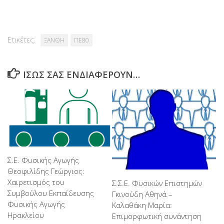
Ετικέτες:
ΞΑΝΘΗ
ΠΕ80
ΊΣΩΣ ΣΑΣ ΕΝΔΙΑΦΈΡΟΥΝ…
Σ.Ε. Φυσικής Αγωγής
Θεοφιλίδης Γεώργιος:
Χαιρετισμός του
Σ.Σ.Ε. Φυσικών Επιστημών
Συμβούλου Εκπαίδευσης
Γκινούδη Αθηνά –
Φυσικής Αγωγής
Καλαθάκη Μαρία:
Ηρακλείου
Επιμορφωτική συνάντηση