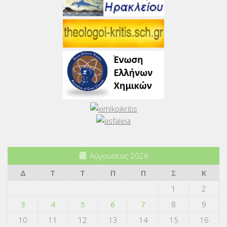
Αύγουστος 2026
Δ
Τ
Τ
Π
Π
Σ
Κ
1
2
3
4
5
6
7
8
9
10
11
12
13
14
15
16