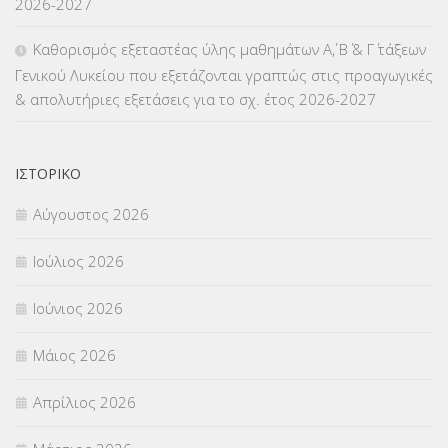
2026-2027
ΜΕΤΑΤΑΞΕΙΣ
(87)
Καθορισμός εξεταστέας ύλης μαθημάτων Α΄, Β΄ & Γ΄ τάξεων
Γενικού Λυκείου που εξετάζονται γραπτώς στις προαγωγικές
ΜΕΤΑΦΟΡΑ ΜΑΘΗΤΩΝ
(3)
& απολυτήριες εξετάσεις για το σχ. έτος 2026-2027
ΝΟΜΟΘΕΣΙΑ
(66)
ΟΙΚΟΝΟΜΙΚΑ ΘΕΜΑΤΑ
(73)
ΙΣΤΟΡΙΚΌ
Αύγουστος 2026
Π.Ε.Κ. ΗΡΑΚΛΕΙΟΥ
(12)
Ιούλιος 2026
ΠΑΝΕΛΛΑΔΙΚΕΣ ΕΞΕΤΑΣΕΙΣ
(839)
Ιούνιος 2026
ΠΡΟΚΗΡΥΞΕΙΣ
(18)
Μάιος 2026
ΣΕΜΙΝΑΡΙΑ – ΗΜΕΡΙΔΕΣ
(495)
Απρίλιος 2026
ΣΕΠ
(50)