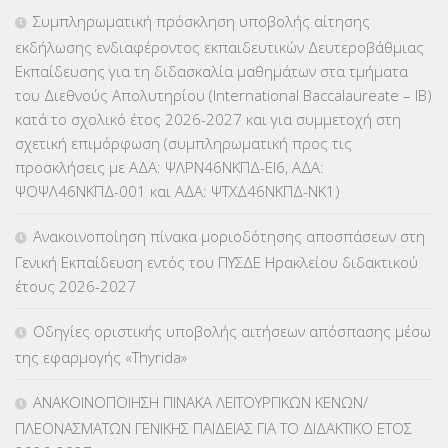
ΕΠΑΛ
(366)
Συμπληρωματική πρόσκληση υποβολής αίτησης
εκδήλωσης ενδιαφέροντος εκπαιδευτικών Δευτεροβάθμιας
ΕΠΙΜΟΡΦΩΣΗ Τ.Π.Ε.
(10)
Εκπαίδευσης για τη διδασκαλία μαθημάτων στα τμήματα
του Διεθνούς Απολυτηρίου (International Baccalaureate – IB)
ΕΥΡΩΠΑΪΚΑ ΠΡΟΓΡΑΜΜΑΤΑ
(230)
κατά το σχολικό έτος 2026-2027 και για συμμετοχή στη
σχετική επιμόρφωση (συμπληρωματική προς τις
ΚΕΣΥ
(60)
προσκλήσεις με ΑΔΑ: ΨΛΡΝ46ΝΚΠΔ-ΕΙ6, ΑΔΑ:
ΨΟΨΛ46ΝΚΠΔ-001 και ΑΔΑ: ΨΤΧΔ46ΝΚΠΔ-ΝΚ1)
ΚΕΣΥΠ
(109)
Ανακοινοποίηση πίνακα μοριοδότησης αποσπάσεων στη
ΚΠγ – ΚΡΑΤΙΚΟ ΠΙΣΤΟΠΟΙΗΤΙΚΟ ΓΛΩΣΣΟΜΑΘΕΙΑΣ
(135)
Γενική Εκπαίδευση εντός του ΠΥΣΔΕ Ηρακλείου διδακτικού
έτους 2026-2027
ΚΠπ- ΚΡΑΤΙΚΟ ΠΙΣΤΟΠΟΙΗΤΙΚΟ ΠΛΗΡΟΦΟΡΙΚΗΣ
(12)
Οδηγίες οριστικής υποβολής αιτήσεων απόσπασης μέσω
ΛΟΙΠΑ
(309)
της εφαρμογής «Thyrida»
ΜΑΘΗΤΕΙΑ
(275)
ΑΝΑΚΟΙΝΟΠΟΙΗΣΗ ΠΙΝΑΚΑ ΛΕΙΤΟΥΡΓΙΚΩΝ ΚΕΝΩΝ/
ΠΛΕΟΝΑΣΜΑΤΩΝ ΓΕΝΙΚΗΣ ΠΑΙΔΕΙΑΣ ΓΙΑ ΤΟ ΔΙΔΑΚΤΙΚΟ ΕΤΟΣ
ΜΕΤΑΘΕΣΕΙΣ-ΤΟΠΟΘΕΤΗΣΕΙΣ ΒΕΛΤΙΩΣΕΙΣ
(319)