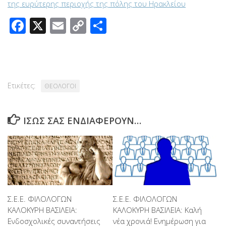
της ευρύτερης περιοχής της πόλης του Ηρακλείου
Facebook
X
Email
Copy
Μοιραστείτε
Link
Ετικέτες:
ΘΕΟΛΟΓΟΙ
ΊΣΩΣ ΣΑΣ ΕΝΔΙΑΦΈΡΟΥΝ…
Σ.Ε.Ε. ΦΙΛΟΛΟΓΩΝ
Σ.Ε.Ε. ΦΙΛΟΛΟΓΩΝ
ΚΑΛΟΚΥΡΗ ΒΑΣΙΛΕΙΑ:
ΚΑΛΟΚΥΡΗ ΒΑΣΙΛΕΙΑ: Καλή
Ενδοσχολικές συναντήσεις
νέα χρονιά! Ενημέρωση για