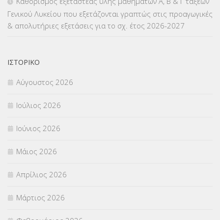
Καθορισμός εξεταστέας ύλης μαθημάτων Α΄, Β΄ & Γ΄ τάξεων
Γενικού Λυκείου που εξετάζονται γραπτώς στις προαγωγικές
ΜΕΤΑΦΟΡΑ ΜΑΘΗΤΩΝ
(3)
& απολυτήριες εξετάσεις για το σχ. έτος 2026-2027
ΝΟΜΟΘΕΣΙΑ
(66)
ΟΙΚΟΝΟΜΙΚΑ ΘΕΜΑΤΑ
(73)
ΙΣΤΟΡΙΚΌ
Αύγουστος 2026
Π.Ε.Κ. ΗΡΑΚΛΕΙΟΥ
(12)
Ιούλιος 2026
ΠΑΝΕΛΛΑΔΙΚΕΣ ΕΞΕΤΑΣΕΙΣ
(839)
Ιούνιος 2026
ΠΡΟΚΗΡΥΞΕΙΣ
(18)
Μάιος 2026
ΣΕΜΙΝΑΡΙΑ – ΗΜΕΡΙΔΕΣ
(495)
Απρίλιος 2026
ΣΕΠ
(50)
Μάρτιος 2026
ΣΤΕΛΕΧΗ
(360)