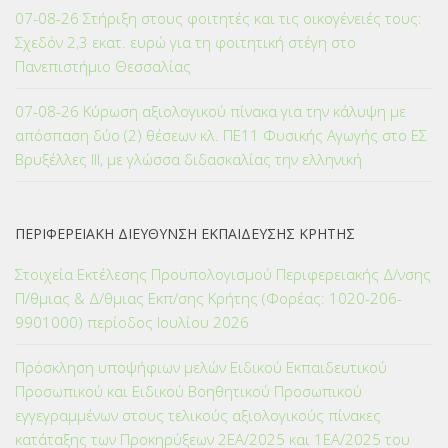
07-08-26 Στήριξη στους φοιτητές και τις οικογένειές τους:
Σχεδόν 2,3 εκατ. ευρώ για τη φοιτητική στέγη στο
Πανεπιστήμιο Θεσσαλίας
07-08-26 Κύρωση αξιολογικού πίνακα για την κάλυψη με
απόσπαση δύο (2) θέσεων κλ. ΠΕ11 Φυσικής Αγωγής στο ΕΣ
Βρυξέλλες ΙΙΙ, με γλώσσα διδασκαλίας την ελληνική
ΠΕΡΙΦΕΡΕΙΑΚΗ ΔΙΕΥΘΥΝΣΗ ΕΚΠΑΙΔΕΥΣΗΣ ΚΡΗΤΗΣ
Στοιχεία Εκτέλεσης Προϋπολογισμού Περιφερειακής Δ/νσης
Π/θμιας & Δ/θμιας Εκπ/σης Κρήτης (Φορέας: 1020-206-
9901000) περίοδος Ιουλίου 2026
Πρόσκληση υποψήφιων μελών Ειδικού Εκπαιδευτικού
Προσωπικού και Ειδικού Βοηθητικού Προσωπικού
εγγεγραμμένων στους τελικούς αξιολογικούς πίνακες
κατάταξης των Προκηρύξεων 2ΕΑ/2025 και 1ΕΑ/2025 του