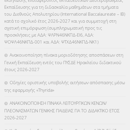
ΕΠΙΜΟΡΦΩΣΗ Τ.Π.Ε.
(10)
Εκπαίδευσης για τη διδασκαλία μαθημάτων στα τμήματα
του Διεθνούς Απολυτηρίου (International Baccalaureate – IB)
ΕΥΡΩΠΑΪΚΑ ΠΡΟΓΡΑΜΜΑΤΑ
(230)
κατά το σχολικό έτος 2026-2027 και για συμμετοχή στη
σχετική επιμόρφωση (συμπληρωματική προς τις
ΚΕΣΥ
(60)
προσκλήσεις με ΑΔΑ: ΨΛΡΝ46ΝΚΠΔ-ΕΙ6, ΑΔΑ:
ΨΟΨΛ46ΝΚΠΔ-001 και ΑΔΑ: ΨΤΧΔ46ΝΚΠΔ-ΝΚ1)
ΚΕΣΥΠ
(109)
Ανακοινοποίηση πίνακα μοριοδότησης αποσπάσεων στη
ΚΠγ – ΚΡΑΤΙΚΟ ΠΙΣΤΟΠΟΙΗΤΙΚΟ ΓΛΩΣΣΟΜΑΘΕΙΑΣ
(135)
Γενική Εκπαίδευση εντός του ΠΥΣΔΕ Ηρακλείου διδακτικού
έτους 2026-2027
ΚΠπ- ΚΡΑΤΙΚΟ ΠΙΣΤΟΠΟΙΗΤΙΚΟ ΠΛΗΡΟΦΟΡΙΚΗΣ
(12)
Οδηγίες οριστικής υποβολής αιτήσεων απόσπασης μέσω
ΛΟΙΠΑ
(309)
της εφαρμογής «Thyrida»
ΜΑΘΗΤΕΙΑ
(275)
ΑΝΑΚΟΙΝΟΠΟΙΗΣΗ ΠΙΝΑΚΑ ΛΕΙΤΟΥΡΓΙΚΩΝ ΚΕΝΩΝ/
ΠΛΕΟΝΑΣΜΑΤΩΝ ΓΕΝΙΚΗΣ ΠΑΙΔΕΙΑΣ ΓΙΑ ΤΟ ΔΙΔΑΚΤΙΚΟ ΕΤΟΣ
ΜΕΤΑΘΕΣΕΙΣ-ΤΟΠΟΘΕΤΗΣΕΙΣ ΒΕΛΤΙΩΣΕΙΣ
(319)
2026-2027
ΜΕΤΑΤΑΞΕΙΣ
(87)