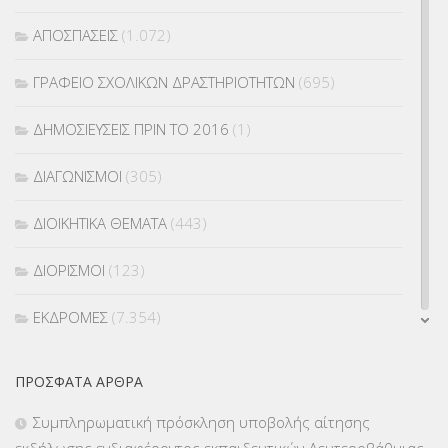
ΑΠΟΣΠΑΣΕΙΣ
(1.072)
ΓΡΑΦΕΙΟ ΣΧΟΛΙΚΩΝ ΔΡΑΣΤΗΡΙΟΤΗΤΩΝ
(695)
ΔΗΜΟΣΙΕΥΣΕΙΣ ΠΡΙΝ ΤΟ 2016
(1)
ΔΙΑΓΩΝΙΣΜΟΙ
(305)
ΔΙΟΙΚΗΤΙΚΑ ΘΕΜΑΤΑ
(443)
ΔΙΟΡΙΣΜΟΙ
(123)
ΕΚΔΡΟΜΕΣ
(7.354)
ΕΚΠΑΙΔΕΥΤΙΚΑ ΘΕΜΑΤΑ
(2.824)
ΠΡΌΣΦΑΤΑ ΆΡΘΡΑ
ΕΠΑΛ
(366)
Συμπληρωματική πρόσκληση υποβολής αίτησης
εκδήλωσης ενδιαφέροντος εκπαιδευτικών Δευτεροβάθμιας