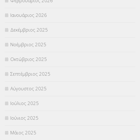
Φεβρουάριος 2026
ΣΥΜΒΟΥΛΕΥΤΙΚΟΣ ΣΤΑΘΜΟΣ ΝΕΩΝ
(18)
Ιανουάριος 2026
ΣΥΝΤΑΞΕΙΣ
(12)
Δεκέμβριος 2025
ΣΧΟΛΙΚΟΙ ΣΥΜΒΟΥΛΟΙ
(754)
Νοέμβριος 2025
ΥΠΕΡΑΡΙΘΜΟΙ
(1)
Οκτώβριος 2025
ΥΠΟΤΡΟΦΙΕΣ
(28)
Σεπτέμβριος 2025
ΦΥΣΙΚΗ ΑΓΩΓΗ
(692)
Αύγουστος 2025
Χωρίς κατηγορία
(55)
Ιούλιος 2025
Ιούνιος 2025
Μάιος 2025