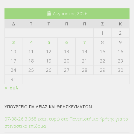
Αύγουστος 2026
Δ
Τ
Τ
Π
Π
Σ
Κ
1
2
3
4
5
6
7
8
9
10
11
12
13
14
15
16
17
18
19
20
21
22
23
24
25
26
27
28
29
30
31
« Ιούλ
ΥΠΟΥΡΓΕΙΟ ΠΑΙΔΕΙΑΣ ΚΑΙ ΘΡΗΣΚΕΥΜΑΤΩΝ
07-08-26 3,358 εκατ. ευρώ στο Πανεπιστήμιο Κρήτης για το
στεγαστικό επίδομα