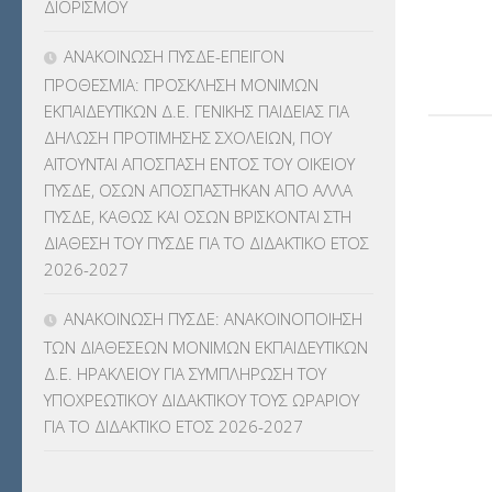
ΔΙΟΡΙΣΜΟΥ
ΚΠπ- ΚΡΑΤΙΚΟ ΠΙΣΤΟΠΟΙΗΤΙΚΟ
ΠΛΗΡΟΦΟΡΙΚΗΣ
(12)
ΑΝΑΚΟΙΝΩΣΗ ΠΥΣΔΕ-ΕΠΕΙΓΟΝ
ΠΡΟΘΕΣΜΙΑ: ΠΡΟΣΚΛΗΣΗ ΜΟΝΙΜΩΝ
ΛΟΙΠΑ
(309)
ΕΚΠΑΙΔΕΥΤΙΚΩΝ Δ.Ε. ΓΕΝΙΚΗΣ ΠΑΙΔΕΙΑΣ ΓΙΑ
ΔΗΛΩΣΗ ΠΡΟΤΙΜΗΣΗΣ ΣΧΟΛΕΙΩΝ, ΠΟΥ
ΜΑΘΗΤΕΙΑ
(275)
ΑΙΤΟΥΝΤΑΙ ΑΠΟΣΠΑΣΗ ΕΝΤΟΣ ΤΟΥ ΟΙΚΕΙΟΥ
ΠΥΣΔΕ, ΟΣΩΝ ΑΠΟΣΠΑΣΤΗΚΑΝ ΑΠΟ ΑΛΛΑ
ΜΕΤΑΘΕΣΕΙΣ-ΤΟΠΟΘΕΤΗΣΕΙΣ
ΠΥΣΔΕ, ΚΑΘΩΣ ΚΑΙ ΟΣΩΝ ΒΡΙΣΚΟΝΤΑΙ ΣΤΗ
ΒΕΛΤΙΩΣΕΙΣ
(319)
ΔΙΑΘΕΣΗ ΤΟΥ ΠΥΣΔΕ ΓΙΑ ΤΟ ΔΙΔΑΚΤΙΚΟ ΕΤΟΣ
2026-2027
ΜΕΤΑΤΑΞΕΙΣ
(87)
ΑΝΑΚΟΙΝΩΣΗ ΠΥΣΔΕ: ΑΝΑΚΟΙΝΟΠΟΙΗΣΗ
ΜΕΤΑΦΟΡΑ ΜΑΘΗΤΩΝ
(3)
ΤΩΝ ΔΙΑΘΕΣΕΩΝ ΜΟΝΙΜΩΝ ΕΚΠΑΙΔΕΥΤΙΚΩΝ
Δ.Ε. ΗΡΑΚΛΕΙΟΥ ΓΙΑ ΣΥΜΠΛΗΡΩΣΗ ΤΟΥ
ΝΟΜΟΘΕΣΙΑ
(66)
ΥΠΟΧΡΕΩΤΙΚΟΥ ΔΙΔΑΚΤΙΚΟΥ ΤΟΥΣ ΩΡΑΡΙΟΥ
ΓΙΑ ΤΟ ΔΙΔΑΚΤΙΚΟ ΕΤΟΣ 2026-2027
ΟΙΚΟΝΟΜΙΚΑ ΘΕΜΑΤΑ
(73)
Π.Ε.Κ. ΗΡΑΚΛΕΙΟΥ
(12)