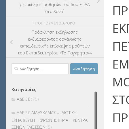
μετακίνηση μαθητών του 6ου ΕΠΑΛ
ΠΡ
στα Χανιά
ΕΚ
ΠΡΟΗΓΟΎΜΕΝΟ ΆΡΘΡΟ
Πρόσκληση εκδήλωσης
ενδιαφέροντος οργάνωσης
ΠΕ
εκπαιδευτικής επίσκεψης μαθητών
του Εκπαιδευτηρίου «Το Παγκρήτιον»
ΕΜ
Αναζήτηση
για:
ΜΟ
Κατηγορίες
ΣΤ
ΑΔΕΙΕΣ
(75)
ΠΡ
ΑΔΕΙΕΣ ΔΙΔΑΣΚΑΛΙΑΣ – ΙΔΙΩΤΙΚΗ
ΕΚΠΑΙΔΕΥΣΗ – ΦΡΟΝΤΙΣΤΗΡΙΑ – ΚΕΝΤΡΑ
ΞΕΝΩΝ ΓΛΩΣΣΩΝ
(5)