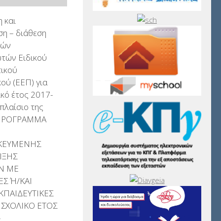
 και
η – διάθεση
νών
τών Ειδικού
τικού
ού (ΕΕΠ) για
ικό έτος 2017-
πλαίσιο της
 ΠΡΟΓΡΑΜΜΑ
ΚΕΥΜΕΝΗΣ
ΙΞΗΣ
Ν ΜΕ
Σ Ή/ΚΑΙ
ΕΚΠΑΙΔΕΥΤΙΚΕΣ
 ΣΧΟΛΙΚΟ ΕΤΟΣ
–