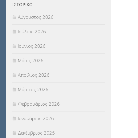
ΙΣΤΟΡΙΚΌ
ΠΑΝΕΛΛΑΔΙΚΕΣ ΕΞΕΤΑΣΕΙΣ
(839)
Αύγουστος 2026
ΠΡΟΚΗΡΥΞΕΙΣ
(18)
Ιούλιος 2026
ΣΕΜΙΝΑΡΙΑ – ΗΜΕΡΙΔΕΣ
(495)
Ιούνιος 2026
ΣΕΠ
(50)
Μάιος 2026
ΣΤΕΛΕΧΗ
(360)
Απρίλιος 2026
ΣΥΜΒΟΥΛΕΥΤΙΚΟΣ ΣΤΑΘΜΟΣ ΝΕΩΝ
Μάρτιος 2026
(18)
Φεβρουάριος 2026
ΣΥΝΤΑΞΕΙΣ
(12)
Ιανουάριος 2026
ΣΧΟΛΙΚΟΙ ΣΥΜΒΟΥΛΟΙ
(754)
Δεκέμβριος 2025
ΥΠΕΡΑΡΙΘΜΟΙ
(1)