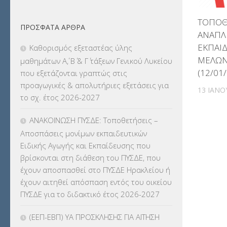
ΔΙΟΡΙΣΜΟΙ
(123)
ΤΟΠΟΘ
ΠΡΌΣΦΑΤΑ ΆΡΘΡΑ
ΕΚΔΡΟΜΕΣ
(7.354)
ΑΝΑΠΛ
ΕΚΠΑΙΔ
Καθορισμός εξεταστέας ύλης
ΕΚΠΑΙΔΕΥΤΙΚΑ ΘΕΜΑΤΑ
(2.823)
ΜΕΛΩΝ
μαθημάτων Α΄, Β΄ & Γ΄ τάξεων Γενικού Λυκείου
(12/01
που εξετάζονται γραπτώς στις
ΕΠΑΛ
(366)
προαγωγικές & απολυτήριες εξετάσεις για
13 ΙΑΝΟ
το σχ. έτος 2026-2027
ΕΠΙΜΟΡΦΩΣΗ Τ.Π.Ε.
(10)
ΑΝΑΚΟΙΝΩΣΗ ΠΥΣΔΕ: Τοποθετήσεις –
ΕΥΡΩΠΑΪΚΑ ΠΡΟΓΡΑΜΜΑΤΑ
(230)
Αποσπάσεις μονίμων εκπαιδευτικών
Ειδικής Αγωγής και Εκπαίδευσης που
ΚΕΣΥ
(60)
βρίσκονται στη διάθεση του ΠΥΣΔΕ, που
έχουν αποσπασθεί στο ΠΥΣΔΕ Ηρακλείου ή
ΚΕΣΥΠ
(109)
έχουν αιτηθεί απόσπαση εντός του οικείου
ΠΥΣΔΕ για το διδακτικό έτος 2026-2027
ΚΠγ – ΚΡΑΤΙΚΟ ΠΙΣΤΟΠΟΙΗΤΙΚΟ
ΓΛΩΣΣΟΜΑΘΕΙΑΣ
(135)
(ΕΕΠ-ΕΒΠ) ΥΑ ΠΡΟΣΚΛΗΣΗΣ ΓΙΑ ΑΙΤΗΣΗ