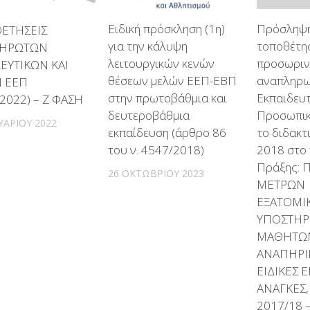
Ειδική πρόσκληση (1η)
Πρόσληψη
ΕΤΗΣΕΙΣ
για την κάλυψη
τοποθέτησ
ΗΡΩΤΩΝ
λειτουργικών κενών
προσωρι
ΕΥΤΙΚΩΝ ΚΑΙ
θέσεων μελών ΕΕΠ-ΕΒΠ
αναπληρω
 ΕΕΠ
στην πρωτοβάθμια και
Εκπαιδευ
/2022) – Ζ ΦΑΣΗ
δευτεροβάθμια
Προσωπικ
ΥΑΡΊΟΥ 2022
εκπαίδευση (άρθρο 86
το διδακτ
του ν. 4547/2018)
2018 στο 
Πράξης:
26 ΟΚΤΩΒΡΊΟΥ 2023
ΜΕΤΡΩΝ
ΕΞΑΤΟΜΙ
ΥΠΟΣΤΗΡ
ΜΑΘΗΤΩ
ΑΝΑΠΗΡΙΕ
ΕΙΔΙΚΕΣ 
ΑΝΑΓΚΕΣ,
2017/18 