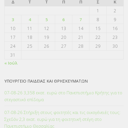
Δ
Τ
Τ
Π
Π
Σ
Κ
1
2
3
4
5
6
7
8
9
10
11
12
13
14
15
16
17
18
19
20
21
22
23
24
25
26
27
28
29
30
31
« Ιούλ
ΥΠΟΥΡΓΕΙΟ ΠΑΙΔΕΙΑΣ ΚΑΙ ΘΡΗΣΚΕΥΜΑΤΩΝ
07-08-26 3,358 εκατ. ευρώ στο Πανεπιστήμιο Κρήτης για το
στεγαστικό επίδομα
07-08-26 Στήριξη στους φοιτητές και τις οικογένειές τους:
Σχεδόν 2,3 εκατ. ευρώ για τη φοιτητική στέγη στο
Πανεπιστήμιο Θεσσαλίας