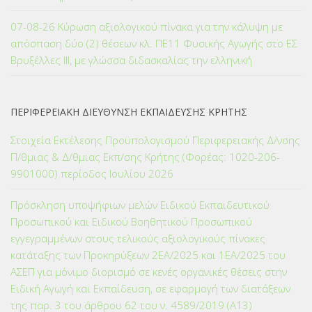
07-08-26 Κύρωση αξιολογικού πίνακα για την κάλυψη με
απόσπαση δύο (2) θέσεων κλ. ΠΕ11 Φυσικής Αγωγής στο ΕΣ
Βρυξέλλες ΙΙΙ, με γλώσσα διδασκαλίας την ελληνική
ΠΕΡΙΦΕΡΕΙΑΚΗ ΔΙΕΥΘΥΝΣΗ ΕΚΠΑΙΔΕΥΣΗΣ ΚΡΗΤΗΣ
Στοιχεία Εκτέλεσης Προϋπολογισμού Περιφερειακής Δ/νσης
Π/θμιας & Δ/θμιας Εκπ/σης Κρήτης (Φορέας: 1020-206-
9901000) περίοδος Ιουλίου 2026
Πρόσκληση υποψήφιων μελών Ειδικού Εκπαιδευτικού
Προσωπικού και Ειδικού Βοηθητικού Προσωπικού
εγγεγραμμένων στους τελικούς αξιολογικούς πίνακες
κατάταξης των Προκηρύξεων 2ΕΑ/2025 και 1ΕΑ/2025 του
ΑΣΕΠ για μόνιμο διορισμό σε κενές οργανικές θέσεις στην
Ειδική Αγωγή και Εκπαίδευση, σε εφαρμογή των διατάξεων
της παρ. 3 του άρθρου 62 του ν. 4589/2019 (Α΄13)