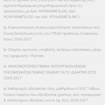
σχετική επιμόρφωση (συμπληρωματική προς τις
ΚΕΣΥ
(60)
προσκλήσεις με ΑΔΑ: ΨΛΡΝ46ΝΚΠΔ-ΕΙ6, ΑΔΑ:
ΨΟΨΛ46ΝΚΠΔ-001 και ΑΔΑ: ΨΤΧΔ46ΝΚΠΔ-ΝΚ1)
ΚΕΣΥΠ
(109)
Ανακοινοποίηση πίνακα μοριοδότησης αποσπάσεων στη
ΚΠγ – ΚΡΑΤΙΚΟ ΠΙΣΤΟΠΟΙΗΤΙΚΟ ΓΛΩΣΣΟΜΑΘΕΙΑΣ
(135)
Γενική Εκπαίδευση εντός του ΠΥΣΔΕ Ηρακλείου διδακτικού
έτους 2026-2027
ΚΠπ- ΚΡΑΤΙΚΟ ΠΙΣΤΟΠΟΙΗΤΙΚΟ ΠΛΗΡΟΦΟΡΙΚΗΣ
(12)
Οδηγίες οριστικής υποβολής αιτήσεων απόσπασης μέσω
ΛΟΙΠΑ
(309)
της εφαρμογής «Thyrida»
ΜΑΘΗΤΕΙΑ
(275)
ΑΝΑΚΟΙΝΟΠΟΙΗΣΗ ΠΙΝΑΚΑ ΛΕΙΤΟΥΡΓΙΚΩΝ ΚΕΝΩΝ/
ΠΛΕΟΝΑΣΜΑΤΩΝ ΓΕΝΙΚΗΣ ΠΑΙΔΕΙΑΣ ΓΙΑ ΤΟ ΔΙΔΑΚΤΙΚΟ ΕΤΟΣ
ΜΕΤΑΘΕΣΕΙΣ-ΤΟΠΟΘΕΤΗΣΕΙΣ ΒΕΛΤΙΩΣΕΙΣ
(319)
2026-2027
ΜΕΤΑΤΑΞΕΙΣ
(87)
Καθορισμός εξεταστέας ύλης μαθημάτων Α΄, Β΄ & Γ΄ τάξεων
Γενικού Λυκείου που εξετάζονται γραπτώς στις προαγωγικές
ΜΕΤΑΦΟΡΑ ΜΑΘΗΤΩΝ
(3)
& απολυτήριες εξετάσεις για το σχ. έτος 2026-2027