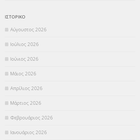
ΝΟΜΟΘΕΣΙΑ
(66)
ΟΙΚΟΝΟΜΙΚΑ ΘΕΜΑΤΑ
(73)
ΙΣΤΟΡΙΚΌ
Αύγουστος 2026
Π.Ε.Κ. ΗΡΑΚΛΕΙΟΥ
(12)
Ιούλιος 2026
ΠΑΝΕΛΛΑΔΙΚΕΣ ΕΞΕΤΑΣΕΙΣ
(839)
Ιούνιος 2026
ΠΡΟΚΗΡΥΞΕΙΣ
(18)
Μάιος 2026
ΣΕΜΙΝΑΡΙΑ – ΗΜΕΡΙΔΕΣ
(495)
Απρίλιος 2026
ΣΕΠ
(50)
Μάρτιος 2026
ΣΤΕΛΕΧΗ
(360)
Φεβρουάριος 2026
ΣΥΜΒΟΥΛΕΥΤΙΚΟΣ ΣΤΑΘΜΟΣ ΝΕΩΝ
(18)
Ιανουάριος 2026
ΣΥΝΤΑΞΕΙΣ
(12)