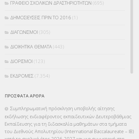
ΓΡΑΦΕΙΟ ΣΧΟΛΙΚΩΝ ΔΡΑΣΤΗΡΙΟΤΗΤΩΝ
(695)
ΔΗΜΟΣΙΕΥΣΕΙΣ ΠΡΙΝ ΤΟ 2016
(1)
ΔΙΑΓΩΝΙΣΜΟΙ
(305)
ΔΙΟΙΚΗΤΙΚΑ ΘΕΜΑΤΑ
(443)
ΔΙΟΡΙΣΜΟΙ
(123)
ΕΚΔΡΟΜΕΣ
(7.354)
ΕΚΠΑΙΔΕΥΤΙΚΑ ΘΕΜΑΤΑ
(2.824)
ΠΡΌΣΦΑΤΑ ΆΡΘΡΑ
ΕΠΑΛ
(366)
Συμπληρωματική πρόσκληση υποβολής αίτησης
εκδήλωσης ενδιαφέροντος εκπαιδευτικών Δευτεροβάθμιας
ΕΠΙΜΟΡΦΩΣΗ Τ.Π.Ε.
(10)
Εκπαίδευσης για τη διδασκαλία μαθημάτων στα τμήματα
του Διεθνούς Απολυτηρίου (International Baccalaureate – IB)
ΕΥΡΩΠΑΪΚΑ ΠΡΟΓΡΑΜΜΑΤΑ
(230)
κατά το σχολικό έτος 2026-2027 και για συμμετοχή στη