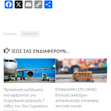
Facebook
X
Email
Copy
Μοιραστείτε
Link
Ετικέτες:
ΠΑΓΚΡΗΤΙΟ
ΊΣΩΣ ΣΑΣ ΕΝΔΙΑΦΈΡΟΥΝ…
Πρόσκληση εκδήλωσης
ΕΠΑΝΑΛΗΨΗ ΣΤΟ ΟΡΘΟ:
ενδιαφέροντος για
Επιλογή αναδόχου
διοργάνωση εκδρομής Γ
εκπαιδευτικής επίσκεψης
τάξης του 3ου Γυμνασίου
στο Lido soccer