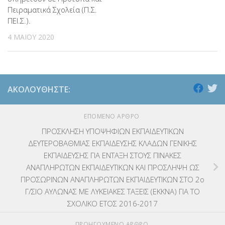
ΕΚΔΡΟΜΕΣ
(7.354)
Πειραματικά Σχολεία (Π.Σ.
ΠΕΙ.Σ.).
ΕΚΠΑΙΔΕΥΤΙΚΑ ΘΕΜΑΤΑ
(2.824)
4 ΜΑΪ́ΟΥ 2020
ΕΠΑΛ
(366)
ΕΠΙΜΟΡΦΩΣΗ Τ.Π.Ε.
(10)
ΑΚΟΛΟΥΘΉΣΤΕ:
ΕΥΡΩΠΑΪΚΑ ΠΡΟΓΡΑΜΜΑΤΑ
(230)
ΕΠΌΜΕΝΟ ΆΡΘΡΟ
ΚΕΣΥ
(60)
ΠΡΟΣΚΛΗΣΗ ΥΠΟΨΗΦΙΩΝ ΕΚΠΑΙΔΕΥΤΙΚΩΝ
ΔΕΥΤΕΡΟΒΑΘΜΙΑΣ ΕΚΠΑΙΔΕΥΣΗΣ ΚΛΑΔΩΝ ΓΕΝΙΚΗΣ
ΚΕΣΥΠ
(109)
ΕΚΠΑΙΔΕΥΣΗΣ ΓΙΑ ΕΝΤΑΞΗ ΣΤΟΥΣ ΠΙΝΑΚΕΣ
ΚΠγ – ΚΡΑΤΙΚΟ ΠΙΣΤΟΠΟΙΗΤΙΚΟ ΓΛΩΣΣΟΜΑΘΕΙΑΣ
(135)
ΑΝΑΠΛΗΡΩΤΩΝ ΕΚΠΑΙΔΕΥΤΙΚΩΝ ΚΑΙ ΠΡΟΣΛΗΨΗ ΩΣ
ΠΡΟΣΩΡΙΝΩΝ ΑΝΑΠΛΗΡΩΤΩΝ ΕΚΠΑΙΔΕΥΤΙΚΩΝ ΣΤΟ 2ο
ΚΠπ- ΚΡΑΤΙΚΟ ΠΙΣΤΟΠΟΙΗΤΙΚΟ ΠΛΗΡΟΦΟΡΙΚΗΣ
(12)
Γ/ΣΙΟ ΑΥΛΩΝΑΣ ΜΕ ΛΥΚΕΙΑΚΕΣ ΤΑΞΕΙΣ (ΕΚΚΝΑ) ΓΙΑ ΤΟ
ΣΧΟΛΙΚΟ ΕΤΟΣ 2016-2017
ΛΟΙΠΑ
(309)
ΠΡΟΗΓΟΎΜΕΝΟ ΆΡΘΡΟ