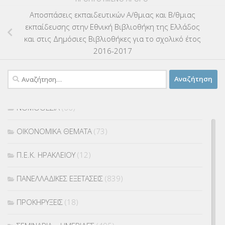
ΜΑΘΗΤΕΙΑ
(275)
Αποσπάσεις εκπαιδευτικών Α/θμιας και Β/θμιας
εκπαίδευσης στην Εθνική Βιβλιοθήκη της Ελλάδος
ΜΕΤΑΘΕΣΕΙΣ-ΤΟΠΟΘΕΤΗΣΕΙΣ ΒΕΛΤΙΩΣΕΙΣ
(319)
και στις Δημόσιες Βιβλιοθήκες για το σχολικό έτος
2016-2017
ΜΕΤΑΤΑΞΕΙΣ
(87)
Αναζήτηση
ΜΕΤΑΦΟΡΑ ΜΑΘΗΤΩΝ
(3)
για:
ΝΟΜΟΘΕΣΙΑ
(66)
ΟΙΚΟΝΟΜΙΚΑ ΘΕΜΑΤΑ
(73)
Π.Ε.Κ. ΗΡΑΚΛΕΙΟΥ
(12)
ΠΑΝΕΛΛΑΔΙΚΕΣ ΕΞΕΤΑΣΕΙΣ
(839)
ΠΡΟΚΗΡΥΞΕΙΣ
(18)