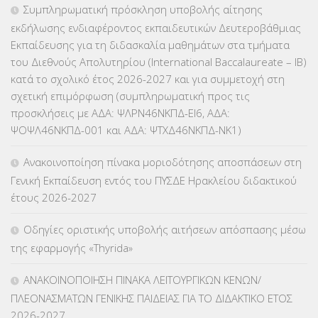
Συμπληρωματική πρόσκληση υποβολής αίτησης
εκδήλωσης ενδιαφέροντος εκπαιδευτικών Δευτεροβάθμιας
Εκπαίδευσης για τη διδασκαλία μαθημάτων στα τμήματα
του Διεθνούς Απολυτηρίου (International Baccalaureate – IB)
κατά το σχολικό έτος 2026-2027 και για συμμετοχή στη
σχετική επιμόρφωση (συμπληρωματική προς τις
προσκλήσεις με ΑΔΑ: ΨΛΡΝ46ΝΚΠΔ-ΕΙ6, ΑΔΑ:
ΨΟΨΛ46ΝΚΠΔ-001 και ΑΔΑ: ΨΤΧΔ46ΝΚΠΔ-ΝΚ1)
Ανακοινοποίηση πίνακα μοριοδότησης αποσπάσεων στη
Γενική Εκπαίδευση εντός του ΠΥΣΔΕ Ηρακλείου διδακτικού
έτους 2026-2027
Οδηγίες οριστικής υποβολής αιτήσεων απόσπασης μέσω
της εφαρμογής «Thyrida»
ΑΝΑΚΟΙΝΟΠΟΙΗΣΗ ΠΙΝΑΚΑ ΛΕΙΤΟΥΡΓΙΚΩΝ ΚΕΝΩΝ/
ΠΛΕΟΝΑΣΜΑΤΩΝ ΓΕΝΙΚΗΣ ΠΑΙΔΕΙΑΣ ΓΙΑ ΤΟ ΔΙΔΑΚΤΙΚΟ ΕΤΟΣ
2026-2027