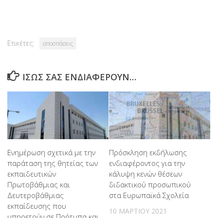
Link
ΑΝΑΚΟΙΝΩΣΕΙΣ ΠΥΣΔΕ
(431)
ΑΝΑΚΟΙΝΩΣΕΙΣ ΣΥΜΒΟΥΛΩΝ ΕΚΠΑΙΔΕΥΣΗΣ
(1.564)
Ετικέτες:
αποσπάσεις
ΑΝΑΠΛΗΡΩΤΕΣ ΩΡΟΜΙΣΘΙΟΙ
(864)
ΊΣΩΣ ΣΑΣ ΕΝΔΙΑΦΈΡΟΥΝ…
ΑΠΟΣΠΑΣΕΙΣ
(1.072)
ΓΡΑΦΕΙΟ ΣΧΟΛΙΚΩΝ ΔΡΑΣΤΗΡΙΟΤΗΤΩΝ
(695)
ΔΗΜΟΣΙΕΥΣΕΙΣ ΠΡΙΝ ΤΟ 2016
(1)
ΔΙΑΓΩΝΙΣΜΟΙ
(305)
Ενημέρωση σχετικά με την
Πρόσκληση εκδήλωσης
παράταση της θητείας των
ενδιαφέροντος για την
εκπαιδευτικών
κάλυψη κενών θέσεων
ΔΙΟΙΚΗΤΙΚΑ ΘΕΜΑΤΑ
(443)
Πρωτοβάθμιας και
διδακτικού προσωπικού
Δευτεροβάθμιας
στα Ευρωπαϊκά Σχολεία
ΔΙΟΡΙΣΜΟΙ
(123)
εκπαίδευσης που
10 ΜΑΡΤΊΟΥ 2021
υπηρετούν σε Πρότυπα και