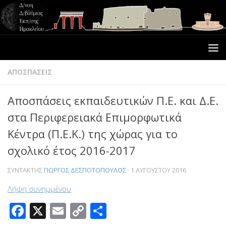
ΑΠΟΣΠΑΣΕΙΣ
Αποσπάσεις εκπαιδευτικών Π.Ε. και Δ.Ε.
στα Περιφερειακά Επιμορφωτικά
Κέντρα (Π.Ε.Κ.) της χώρας για το
σχολικό έτος 2016-2017
Κατηγορίες
ΣΥΝΤΆΚΤΗΣ
ΓΙΏΡΓΟΣ ΔΕΣΠΟΤΌΠΟΥΛΟΣ
·
1 ΑΥΓΟΎΣΤΟΥ 2016
ΑΔΕΙΕΣ
(75)
Λήψη συνημμένου
ΑΔΕΙΕΣ ΔΙΔΑΣΚΑΛΙΑΣ – ΙΔΙΩΤΙΚΗ ΕΚΠΑΙΔΕΥΣΗ –
Facebook
X
Email
Copy
Μοιραστείτε
ΦΡΟΝΤΙΣΤΗΡΙΑ – ΚΕΝΤΡΑ ΞΕΝΩΝ ΓΛΩΣΣΩΝ
(5)