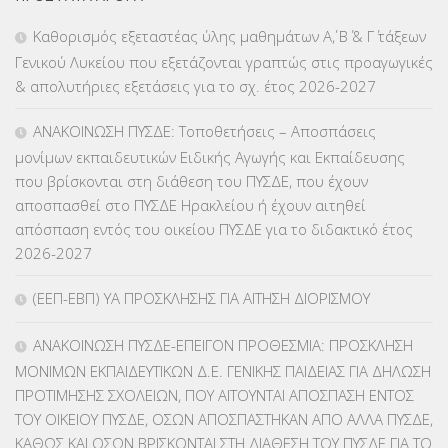
ΕΠΑΛ
(366)
Καθορισμός εξεταστέας ύλης μαθημάτων Α΄, Β΄ & Γ΄ τάξεων
Γενικού Λυκείου που εξετάζονται γραπτώς στις προαγωγικές
ΕΠΙΜΟΡΦΩΣΗ Τ.Π.Ε.
(10)
& απολυτήριες εξετάσεις για το σχ. έτος 2026-2027
ΕΥΡΩΠΑΪΚΑ ΠΡΟΓΡΑΜΜΑΤΑ
(230)
ΑΝΑΚΟΙΝΩΣΗ ΠΥΣΔΕ: Τοποθετήσεις – Αποσπάσεις
μονίμων εκπαιδευτικών Ειδικής Αγωγής και Εκπαίδευσης
ΚΕΣΥ
(60)
που βρίσκονται στη διάθεση του ΠΥΣΔΕ, που έχουν
αποσπασθεί στο ΠΥΣΔΕ Ηρακλείου ή έχουν αιτηθεί
ΚΕΣΥΠ
(109)
απόσπαση εντός του οικείου ΠΥΣΔΕ για το διδακτικό έτος
2026-2027
ΚΠγ – ΚΡΑΤΙΚΟ ΠΙΣΤΟΠΟΙΗΤΙΚΟ ΓΛΩΣΣΟΜΑΘΕΙΑΣ
(135)
(ΕΕΠ-ΕΒΠ) ΥΑ ΠΡΟΣΚΛΗΣΗΣ ΓΙΑ ΑΙΤΗΣΗ ΔΙΟΡΙΣΜΟΥ
ΚΠπ- ΚΡΑΤΙΚΟ ΠΙΣΤΟΠΟΙΗΤΙΚΟ ΠΛΗΡΟΦΟΡΙΚΗΣ
(12)
ΑΝΑΚΟΙΝΩΣΗ ΠΥΣΔΕ-ΕΠΕΙΓΟΝ ΠΡΟΘΕΣΜΙΑ: ΠΡΟΣΚΛΗΣΗ
ΛΟΙΠΑ
(309)
ΜΟΝΙΜΩΝ ΕΚΠΑΙΔΕΥΤΙΚΩΝ Δ.Ε. ΓΕΝΙΚΗΣ ΠΑΙΔΕΙΑΣ ΓΙΑ ΔΗΛΩΣΗ
ΠΡΟΤΙΜΗΣΗΣ ΣΧΟΛΕΙΩΝ, ΠΟΥ ΑΙΤΟΥΝΤΑΙ ΑΠΟΣΠΑΣΗ ΕΝΤΟΣ
ΜΑΘΗΤΕΙΑ
(275)
ΤΟΥ ΟΙΚΕΙΟΥ ΠΥΣΔΕ, ΟΣΩΝ ΑΠΟΣΠΑΣΤΗΚΑΝ ΑΠΟ ΑΛΛΑ ΠΥΣΔΕ,
ΚΑΘΩΣ ΚΑΙ ΟΣΩΝ ΒΡΙΣΚΟΝΤΑΙ ΣΤΗ ΔΙΑΘΕΣΗ ΤΟΥ ΠΥΣΔΕ ΓΙΑ ΤΟ
ΜΕΤΑΘΕΣΕΙΣ-ΤΟΠΟΘΕΤΗΣΕΙΣ ΒΕΛΤΙΩΣΕΙΣ
(319)