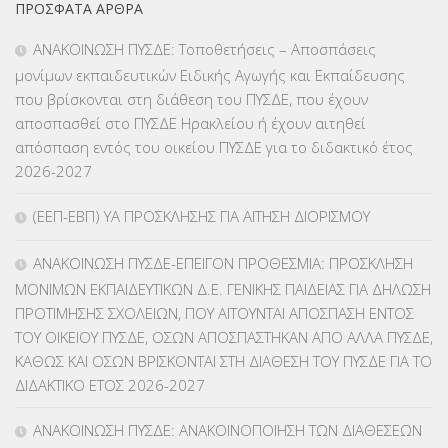
ΠΡΌΣΦΑΤΑ ΆΡΘΡΑ
ΕΠΑΛ
(366)
ΑΝΑΚΟΙΝΩΣΗ ΠΥΣΔΕ: Τοποθετήσεις – Αποσπάσεις
μονίμων εκπαιδευτικών Ειδικής Αγωγής και Εκπαίδευσης
ΕΠΙΜΟΡΦΩΣΗ Τ.Π.Ε.
(10)
που βρίσκονται στη διάθεση του ΠΥΣΔΕ, που έχουν
αποσπασθεί στο ΠΥΣΔΕ Ηρακλείου ή έχουν αιτηθεί
ΕΥΡΩΠΑΪΚΑ ΠΡΟΓΡΑΜΜΑΤΑ
(230)
απόσπαση εντός του οικείου ΠΥΣΔΕ για το διδακτικό έτος
2026-2027
ΚΕΣΥ
(60)
(ΕΕΠ-ΕΒΠ) ΥΑ ΠΡΟΣΚΛΗΣΗΣ ΓΙΑ ΑΙΤΗΣΗ ΔΙΟΡΙΣΜΟΥ
ΚΕΣΥΠ
(109)
ΑΝΑΚΟΙΝΩΣΗ ΠΥΣΔΕ-ΕΠΕΙΓΟΝ ΠΡΟΘΕΣΜΙΑ: ΠΡΟΣΚΛΗΣΗ
ΚΠγ – ΚΡΑΤΙΚΟ ΠΙΣΤΟΠΟΙΗΤΙΚΟ ΓΛΩΣΣΟΜΑΘΕΙΑΣ
(135)
ΜΟΝΙΜΩΝ ΕΚΠΑΙΔΕΥΤΙΚΩΝ Δ.Ε. ΓΕΝΙΚΗΣ ΠΑΙΔΕΙΑΣ ΓΙΑ ΔΗΛΩΣΗ
ΠΡΟΤΙΜΗΣΗΣ ΣΧΟΛΕΙΩΝ, ΠΟΥ ΑΙΤΟΥΝΤΑΙ ΑΠΟΣΠΑΣΗ ΕΝΤΟΣ
ΚΠπ- ΚΡΑΤΙΚΟ ΠΙΣΤΟΠΟΙΗΤΙΚΟ ΠΛΗΡΟΦΟΡΙΚΗΣ
(12)
ΤΟΥ ΟΙΚΕΙΟΥ ΠΥΣΔΕ, ΟΣΩΝ ΑΠΟΣΠΑΣΤΗΚΑΝ ΑΠΟ ΑΛΛΑ ΠΥΣΔΕ,
ΚΑΘΩΣ ΚΑΙ ΟΣΩΝ ΒΡΙΣΚΟΝΤΑΙ ΣΤΗ ΔΙΑΘΕΣΗ ΤΟΥ ΠΥΣΔΕ ΓΙΑ ΤΟ
ΛΟΙΠΑ
(309)
ΔΙΔΑΚΤΙΚΟ ΕΤΟΣ 2026-2027
ΜΑΘΗΤΕΙΑ
(275)
ΑΝΑΚΟΙΝΩΣΗ ΠΥΣΔΕ: ΑΝΑΚΟΙΝΟΠΟΙΗΣΗ ΤΩΝ ΔΙΑΘΕΣΕΩΝ