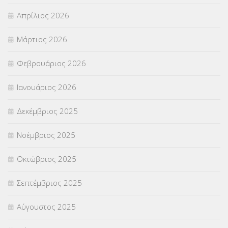
Απρίλιος 2026
ΣΤΕΛΕΧΗ
(360)
Μάρτιος 2026
ΣΥΜΒΟΥΛΕΥΤΙΚΟΣ ΣΤΑΘΜΟΣ ΝΕΩΝ
(18)
Φεβρουάριος 2026
ΣΥΝΤΑΞΕΙΣ
(12)
Ιανουάριος 2026
ΣΧΟΛΙΚΟΙ ΣΥΜΒΟΥΛΟΙ
(754)
Δεκέμβριος 2025
ΥΠΕΡΑΡΙΘΜΟΙ
(1)
Νοέμβριος 2025
ΥΠΟΤΡΟΦΙΕΣ
(28)
Οκτώβριος 2025
ΦΥΣΙΚΗ ΑΓΩΓΗ
(692)
Σεπτέμβριος 2025
Χωρίς κατηγορία
(55)
Αύγουστος 2025