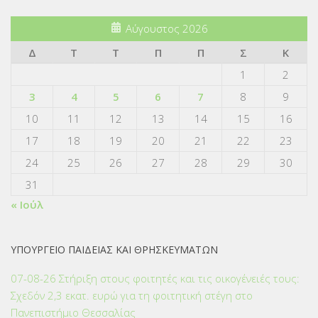
Αύγουστος 2026
Δ
Τ
Τ
Π
Π
Σ
Κ
1
2
3
4
5
6
7
8
9
10
11
12
13
14
15
16
17
18
19
20
21
22
23
24
25
26
27
28
29
30
31
« Ιούλ
ΥΠΟΥΡΓΕΙΟ ΠΑΙΔΕΙΑΣ ΚΑΙ ΘΡΗΣΚΕΥΜΑΤΩΝ
07-08-26 Στήριξη στους φοιτητές και τις οικογένειές τους:
Σχεδόν 2,3 εκατ. ευρώ για τη φοιτητική στέγη στο
Πανεπιστήμιο Θεσσαλίας