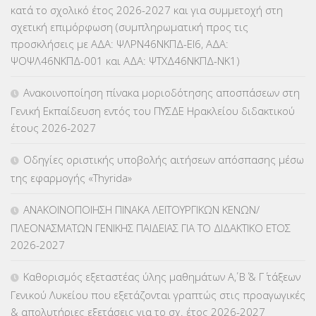
κατά το σχολικό έτος 2026-2027 και για συμμετοχή στη
σχετική επιμόρφωση (συμπληρωματική προς τις
ΚΕΣΥ
(60)
προσκλήσεις με ΑΔΑ: ΨΛΡΝ46ΝΚΠΔ-ΕΙ6, ΑΔΑ:
ΨΟΨΛ46ΝΚΠΔ-001 και ΑΔΑ: ΨΤΧΔ46ΝΚΠΔ-ΝΚ1)
ΚΕΣΥΠ
(109)
Ανακοινοποίηση πίνακα μοριοδότησης αποσπάσεων στη
ΚΠγ – ΚΡΑΤΙΚΟ ΠΙΣΤΟΠΟΙΗΤΙΚΟ ΓΛΩΣΣΟΜΑΘΕΙΑΣ
(135)
Γενική Εκπαίδευση εντός του ΠΥΣΔΕ Ηρακλείου διδακτικού
έτους 2026-2027
ΚΠπ- ΚΡΑΤΙΚΟ ΠΙΣΤΟΠΟΙΗΤΙΚΟ ΠΛΗΡΟΦΟΡΙΚΗΣ
(12)
Οδηγίες οριστικής υποβολής αιτήσεων απόσπασης μέσω
ΛΟΙΠΑ
(309)
της εφαρμογής «Thyrida»
ΜΑΘΗΤΕΙΑ
(275)
ΑΝΑΚΟΙΝΟΠΟΙΗΣΗ ΠΙΝΑΚΑ ΛΕΙΤΟΥΡΓΙΚΩΝ ΚΕΝΩΝ/
ΠΛΕΟΝΑΣΜΑΤΩΝ ΓΕΝΙΚΗΣ ΠΑΙΔΕΙΑΣ ΓΙΑ ΤΟ ΔΙΔΑΚΤΙΚΟ ΕΤΟΣ
ΜΕΤΑΘΕΣΕΙΣ-ΤΟΠΟΘΕΤΗΣΕΙΣ ΒΕΛΤΙΩΣΕΙΣ
(319)
2026-2027
ΜΕΤΑΤΑΞΕΙΣ
(87)
Καθορισμός εξεταστέας ύλης μαθημάτων Α΄, Β΄ & Γ΄ τάξεων
Γενικού Λυκείου που εξετάζονται γραπτώς στις προαγωγικές
ΜΕΤΑΦΟΡΑ ΜΑΘΗΤΩΝ
(3)
& απολυτήριες εξετάσεις για το σχ. έτος 2026-2027