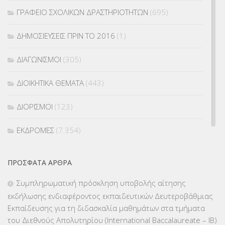
ΓΡΑΦΕΙΟ ΣΧΟΛΙΚΩΝ ΔΡΑΣΤΗΡΙΟΤΗΤΩΝ
(695)
ΔΗΜΟΣΙΕΥΣΕΙΣ ΠΡΙΝ ΤΟ 2016
(1)
ΔΙΑΓΩΝΙΣΜΟΙ
(305)
ΔΙΟΙΚΗΤΙΚΑ ΘΕΜΑΤΑ
(443)
ΔΙΟΡΙΣΜΟΙ
(123)
ΕΚΔΡΟΜΕΣ
(7.354)
ΕΚΠΑΙΔΕΥΤΙΚΑ ΘΕΜΑΤΑ
(2.824)
ΠΡΌΣΦΑΤΑ ΆΡΘΡΑ
ΕΠΑΛ
(366)
Συμπληρωματική πρόσκληση υποβολής αίτησης
εκδήλωσης ενδιαφέροντος εκπαιδευτικών Δευτεροβάθμιας
ΕΠΙΜΟΡΦΩΣΗ Τ.Π.Ε.
(10)
Εκπαίδευσης για τη διδασκαλία μαθημάτων στα τμήματα
του Διεθνούς Απολυτηρίου (International Baccalaureate – IB)
ΕΥΡΩΠΑΪΚΑ ΠΡΟΓΡΑΜΜΑΤΑ
(230)