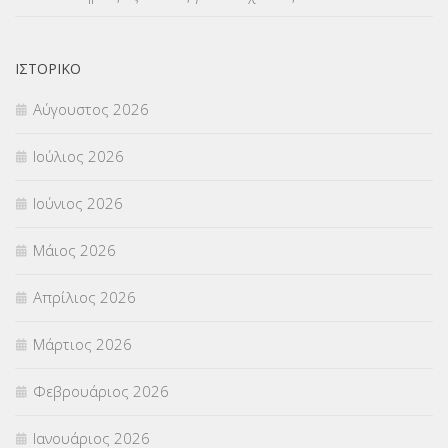
ΝΟΜΟΘΕΣΙΑ
(66)
ΟΙΚΟΝΟΜΙΚΑ ΘΕΜΑΤΑ
(73)
ΙΣΤΟΡΙΚΌ
Αύγουστος 2026
Π.Ε.Κ. ΗΡΑΚΛΕΙΟΥ
(12)
Ιούλιος 2026
ΠΑΝΕΛΛΑΔΙΚΕΣ ΕΞΕΤΑΣΕΙΣ
(839)
Ιούνιος 2026
ΠΡΟΚΗΡΥΞΕΙΣ
(18)
Μάιος 2026
ΣΕΜΙΝΑΡΙΑ – ΗΜΕΡΙΔΕΣ
(495)
Απρίλιος 2026
ΣΕΠ
(50)
Μάρτιος 2026
ΣΤΕΛΕΧΗ
(360)
Φεβρουάριος 2026
ΣΥΜΒΟΥΛΕΥΤΙΚΟΣ ΣΤΑΘΜΟΣ ΝΕΩΝ
(18)
Ιανουάριος 2026
ΣΥΝΤΑΞΕΙΣ
(12)