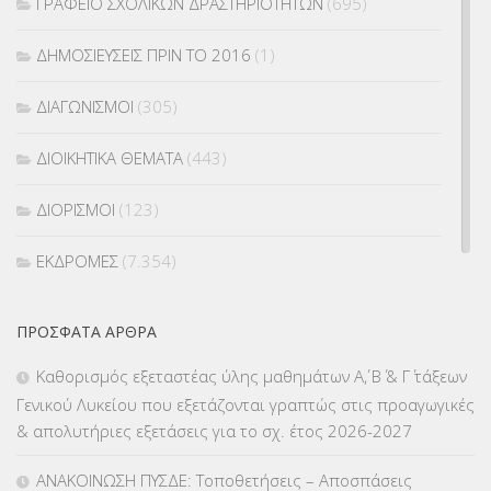
ΓΡΑΦΕΙΟ ΣΧΟΛΙΚΩΝ ΔΡΑΣΤΗΡΙΟΤΗΤΩΝ
(695)
ΔΗΜΟΣΙΕΥΣΕΙΣ ΠΡΙΝ ΤΟ 2016
(1)
ΔΙΑΓΩΝΙΣΜΟΙ
(305)
ΔΙΟΙΚΗΤΙΚΑ ΘΕΜΑΤΑ
(443)
ΔΙΟΡΙΣΜΟΙ
(123)
ΕΚΔΡΟΜΕΣ
(7.354)
ΕΚΠΑΙΔΕΥΤΙΚΑ ΘΕΜΑΤΑ
(2.823)
ΠΡΌΣΦΑΤΑ ΆΡΘΡΑ
ΕΠΑΛ
(366)
Καθορισμός εξεταστέας ύλης μαθημάτων Α΄, Β΄ & Γ΄ τάξεων
Γενικού Λυκείου που εξετάζονται γραπτώς στις προαγωγικές
ΕΠΙΜΟΡΦΩΣΗ Τ.Π.Ε.
(10)
& απολυτήριες εξετάσεις για το σχ. έτος 2026-2027
ΕΥΡΩΠΑΪΚΑ ΠΡΟΓΡΑΜΜΑΤΑ
(230)
ΑΝΑΚΟΙΝΩΣΗ ΠΥΣΔΕ: Τοποθετήσεις – Αποσπάσεις