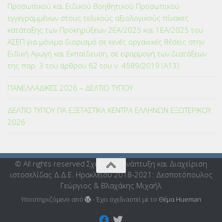
Προσωπικού και Ειδικού Βοηθητικού Προσωπικού
εγγεγραμμένων στους τελικούς αξιολογικούς πίνακες
κατάταξης των Προκηρύξεων 2ΕΑ/2025 και 1ΕΑ/2025 του
ΑΣΕΠ για μόνιμο διορισμό σε κενές οργανικές θέσεις στην
Ειδική Αγωγή και Εκπαίδευση, σε εφαρμογή των διατάξεων
της παρ. 3 του άρθρου 62 του ν. 4589/2019 (Α΄13)
ΠΑΝΕΛΛΑΔΙΚΕΣ 2026 – ΔΕΛΤΙΟ ΤΥΠΟΥ
ΔΕΛΤΙΟ ΤΥΠΟΥ ΓΙΑ ΕΞΕΤΑΣΤΙΚΑ ΚΕΝΤΡΑ ΕΛΛΗΝΩΝ ΕΞΩΤΕΡΙΚΟΥ
2026
© All rights reserved Σχεδίαση, Ανάπτυξη και Διαχείριση
ιστοσελίδας Δ.Δ.Ε. Ηρακλείου 2018-2021: Δεσποτόπουλος
Γεώργιος & Βλαχάκης Μιχαήλ
Υποστηριζόμενο από
- Έχει σχεδιαστεί με το
Θέμα Ηueman