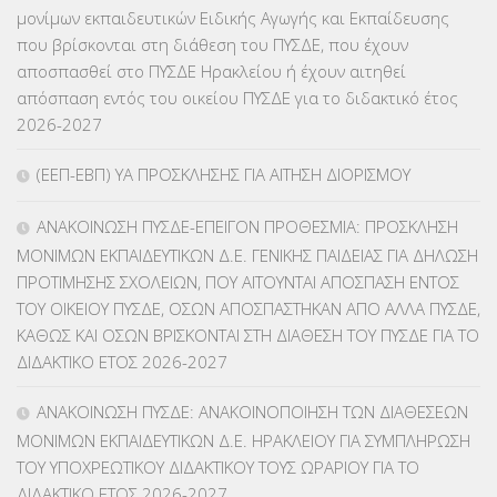
μονίμων εκπαιδευτικών Ειδικής Αγωγής και Εκπαίδευσης
ΚΕΣΥ
(60)
που βρίσκονται στη διάθεση του ΠΥΣΔΕ, που έχουν
αποσπασθεί στο ΠΥΣΔΕ Ηρακλείου ή έχουν αιτηθεί
ΚΕΣΥΠ
(109)
απόσπαση εντός του οικείου ΠΥΣΔΕ για το διδακτικό έτος
2026-2027
ΚΠγ – ΚΡΑΤΙΚΟ ΠΙΣΤΟΠΟΙΗΤΙΚΟ ΓΛΩΣΣΟΜΑΘΕΙΑΣ
(135)
(ΕΕΠ-ΕΒΠ) ΥΑ ΠΡΟΣΚΛΗΣΗΣ ΓΙΑ ΑΙΤΗΣΗ ΔΙΟΡΙΣΜΟΥ
ΚΠπ- ΚΡΑΤΙΚΟ ΠΙΣΤΟΠΟΙΗΤΙΚΟ ΠΛΗΡΟΦΟΡΙΚΗΣ
(12)
ΑΝΑΚΟΙΝΩΣΗ ΠΥΣΔΕ-ΕΠΕΙΓΟΝ ΠΡΟΘΕΣΜΙΑ: ΠΡΟΣΚΛΗΣΗ
ΛΟΙΠΑ
(309)
ΜΟΝΙΜΩΝ ΕΚΠΑΙΔΕΥΤΙΚΩΝ Δ.Ε. ΓΕΝΙΚΗΣ ΠΑΙΔΕΙΑΣ ΓΙΑ ΔΗΛΩΣΗ
ΠΡΟΤΙΜΗΣΗΣ ΣΧΟΛΕΙΩΝ, ΠΟΥ ΑΙΤΟΥΝΤΑΙ ΑΠΟΣΠΑΣΗ ΕΝΤΟΣ
ΜΑΘΗΤΕΙΑ
(275)
ΤΟΥ ΟΙΚΕΙΟΥ ΠΥΣΔΕ, ΟΣΩΝ ΑΠΟΣΠΑΣΤΗΚΑΝ ΑΠΟ ΑΛΛΑ ΠΥΣΔΕ,
ΚΑΘΩΣ ΚΑΙ ΟΣΩΝ ΒΡΙΣΚΟΝΤΑΙ ΣΤΗ ΔΙΑΘΕΣΗ ΤΟΥ ΠΥΣΔΕ ΓΙΑ ΤΟ
ΜΕΤΑΘΕΣΕΙΣ-ΤΟΠΟΘΕΤΗΣΕΙΣ ΒΕΛΤΙΩΣΕΙΣ
(319)
ΔΙΔΑΚΤΙΚΟ ΕΤΟΣ 2026-2027
ΜΕΤΑΤΑΞΕΙΣ
(87)
ΑΝΑΚΟΙΝΩΣΗ ΠΥΣΔΕ: ΑΝΑΚΟΙΝΟΠΟΙΗΣΗ ΤΩΝ ΔΙΑΘΕΣΕΩΝ
ΜΟΝΙΜΩΝ ΕΚΠΑΙΔΕΥΤΙΚΩΝ Δ.Ε. ΗΡΑΚΛΕΙΟΥ ΓΙΑ ΣΥΜΠΛΗΡΩΣΗ
ΜΕΤΑΦΟΡΑ ΜΑΘΗΤΩΝ
(3)
ΤΟΥ ΥΠΟΧΡΕΩΤΙΚΟΥ ΔΙΔΑΚΤΙΚΟΥ ΤΟΥΣ ΩΡΑΡΙΟΥ ΓΙΑ ΤΟ
ΔΙΔΑΚΤΙΚΟ ΕΤΟΣ 2026-2027
ΝΟΜΟΘΕΣΙΑ
(66)