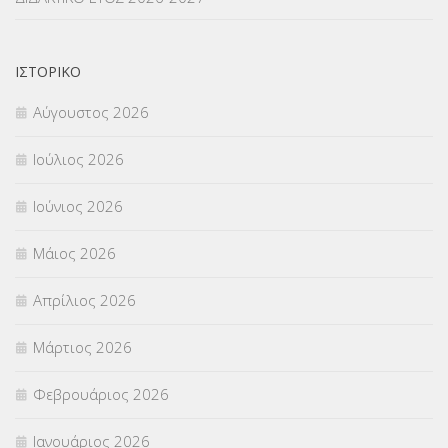
ΟΙΚΟΝΟΜΙΚΑ ΘΕΜΑΤΑ
(73)
ΙΣΤΟΡΙΚΌ
Π.Ε.Κ. ΗΡΑΚΛΕΙΟΥ
(12)
Αύγουστος 2026
ΠΑΝΕΛΛΑΔΙΚΕΣ ΕΞΕΤΑΣΕΙΣ
(839)
Ιούλιος 2026
ΠΡΟΚΗΡΥΞΕΙΣ
(18)
Ιούνιος 2026
ΣΕΜΙΝΑΡΙΑ – ΗΜΕΡΙΔΕΣ
(495)
Μάιος 2026
ΣΕΠ
(50)
Απρίλιος 2026
ΣΤΕΛΕΧΗ
(360)
Μάρτιος 2026
ΣΥΜΒΟΥΛΕΥΤΙΚΟΣ ΣΤΑΘΜΟΣ ΝΕΩΝ
(18)
Φεβρουάριος 2026
ΣΥΝΤΑΞΕΙΣ
(12)
Ιανουάριος 2026