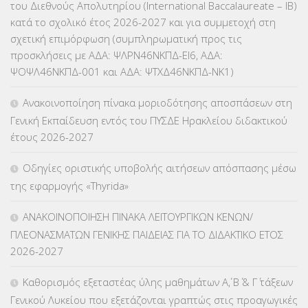
του Διεθνούς Απολυτηρίου (International Baccalaureate – IB)
ΕΥΡΩΠΑΪΚΑ ΠΡΟΓΡΑΜΜΑΤΑ
(230)
κατά το σχολικό έτος 2026-2027 και για συμμετοχή στη
σχετική επιμόρφωση (συμπληρωματική προς τις
ΚΕΣΥ
(60)
προσκλήσεις με ΑΔΑ: ΨΛΡΝ46ΝΚΠΔ-ΕΙ6, ΑΔΑ:
ΨΟΨΛ46ΝΚΠΔ-001 και ΑΔΑ: ΨΤΧΔ46ΝΚΠΔ-ΝΚ1)
ΚΕΣΥΠ
(109)
Ανακοινοποίηση πίνακα μοριοδότησης αποσπάσεων στη
ΚΠγ – ΚΡΑΤΙΚΟ ΠΙΣΤΟΠΟΙΗΤΙΚΟ ΓΛΩΣΣΟΜΑΘΕΙΑΣ
(135)
Γενική Εκπαίδευση εντός του ΠΥΣΔΕ Ηρακλείου διδακτικού
έτους 2026-2027
ΚΠπ- ΚΡΑΤΙΚΟ ΠΙΣΤΟΠΟΙΗΤΙΚΟ ΠΛΗΡΟΦΟΡΙΚΗΣ
(12)
Οδηγίες οριστικής υποβολής αιτήσεων απόσπασης μέσω
ΛΟΙΠΑ
(309)
της εφαρμογής «Thyrida»
ΜΑΘΗΤΕΙΑ
(275)
ΑΝΑΚΟΙΝΟΠΟΙΗΣΗ ΠΙΝΑΚΑ ΛΕΙΤΟΥΡΓΙΚΩΝ ΚΕΝΩΝ/
ΠΛΕΟΝΑΣΜΑΤΩΝ ΓΕΝΙΚΗΣ ΠΑΙΔΕΙΑΣ ΓΙΑ ΤΟ ΔΙΔΑΚΤΙΚΟ ΕΤΟΣ
ΜΕΤΑΘΕΣΕΙΣ-ΤΟΠΟΘΕΤΗΣΕΙΣ ΒΕΛΤΙΩΣΕΙΣ
(319)
2026-2027
ΜΕΤΑΤΑΞΕΙΣ
(87)
Καθορισμός εξεταστέας ύλης μαθημάτων Α΄, Β΄ & Γ΄ τάξεων
Γενικού Λυκείου που εξετάζονται γραπτώς στις προαγωγικές
ΜΕΤΑΦΟΡΑ ΜΑΘΗΤΩΝ
(3)