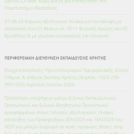
Σχεδόν 2,3 εκατ. ευρώ για τη φοιτητική στέγη στο
Πανεπιστήμιο Θεσσαλίας
07-08-26 Κύρωση αξιολογικού πίνακα για την κάλυψη με
απόσπαση δύο (2) θέσεων κλ. ΠΕ11 Φυσικής Αγωγής στο ΕΣ
Βρυξέλλες ΙΙΙ, με γλώσσα διδασκαλίας την ελληνική
ΠΕΡΙΦΕΡΕΙΑΚΗ ΔΙΕΥΘΥΝΣΗ ΕΚΠΑΙΔΕΥΣΗΣ ΚΡΗΤΗΣ
Στοιχεία Εκτέλεσης Προϋπολογισμού Περιφερειακής Δ/νσης
Π/θμιας & Δ/θμιας Εκπ/σης Κρήτης (Φορέας: 1020-206-
9901000) περίοδος Ιουλίου 2026
Πρόσκληση υποψήφιων μελών Ειδικού Εκπαιδευτικού
Προσωπικού και Ειδικού Βοηθητικού Προσωπικού
εγγεγραμμένων στους τελικούς αξιολογικούς πίνακες
κατάταξης των Προκηρύξεων 2ΕΑ/2025 και 1ΕΑ/2025 του
ΑΣΕΠ για μόνιμο διορισμό σε κενές οργανικές θέσεις στην
Ειδική Αγωγή και Εκπαίδευση, σε εφαρμογή των διατάξεων