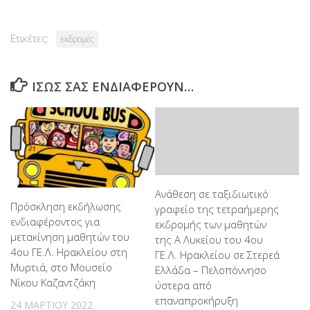
Ετικέτες:
εκδρομές
ΊΣΩΣ ΣΑΣ ΕΝΔΙΑΦΈΡΟΥΝ…
Ανάθεση σε ταξιδιωτικό
Πρόσκληση εκδήλωσης
γραφείο της τετραήμερης
ενδιαφέροντος για
εκδρομής των μαθητών
μετακίνηση μαθητών του
της Α Λυκείου του 4ου
4ου ΓΕ.Λ. Ηρακλείου στη
ΓΕ.Λ. Ηρακλείου σε Στερεά
Μυρτιά, στο Μουσείο
Ελλάδα – Πελοπόννησο
Νίκου Καζαντζάκη
ύστερα από
επαναπροκήρυξη
24 ΜΑΡΤΊΟΥ 2022