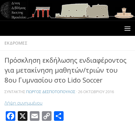
ΕΚΔΡΟΜΕΣ
Πρόσκληση εκδήλωσης ενδιαφέροντος
για μετακίνηση μαθητών/τριών του
8ου Γυμνασίου στο Lido Soccer
ΣΥΝΤΆΚΤΗΣ
ΓΙΏΡΓΟΣ ΔΕΣΠΟΤΌΠΟΥΛΟΣ
·
26 ΟΚΤΩΒΡΊΟΥ 2016
Λήψη συνημμένου
Facebook
X
Email
Copy
Μοιραστείτε
Link