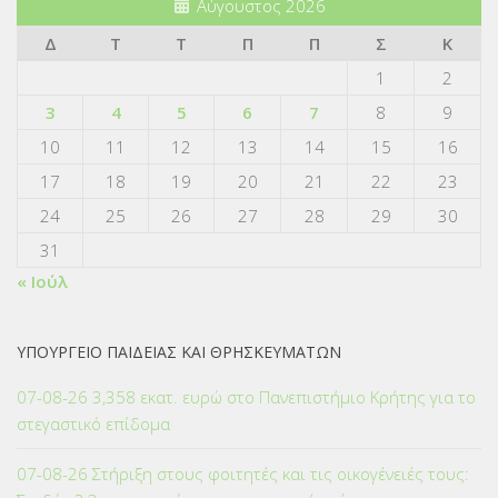
Αύγουστος 2026
Δ
Τ
Τ
Π
Π
Σ
Κ
1
2
3
4
5
6
7
8
9
10
11
12
13
14
15
16
17
18
19
20
21
22
23
24
25
26
27
28
29
30
31
« Ιούλ
ΥΠΟΥΡΓΕΙΟ ΠΑΙΔΕΙΑΣ ΚΑΙ ΘΡΗΣΚΕΥΜΑΤΩΝ
07-08-26 3,358 εκατ. ευρώ στο Πανεπιστήμιο Κρήτης για το
στεγαστικό επίδομα
07-08-26 Στήριξη στους φοιτητές και τις οικογένειές τους: