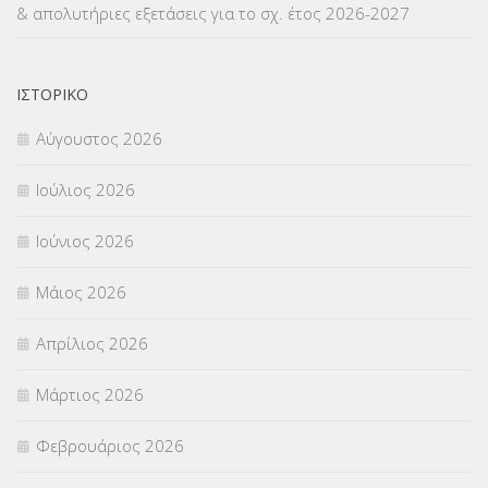
& απολυτήριες εξετάσεις για το σχ. έτος 2026-2027
ΝΟΜΟΘΕΣΙΑ
(66)
ΟΙΚΟΝΟΜΙΚΑ ΘΕΜΑΤΑ
(73)
ΙΣΤΟΡΙΚΌ
Αύγουστος 2026
Π.Ε.Κ. ΗΡΑΚΛΕΙΟΥ
(12)
Ιούλιος 2026
ΠΑΝΕΛΛΑΔΙΚΕΣ ΕΞΕΤΑΣΕΙΣ
(839)
Ιούνιος 2026
ΠΡΟΚΗΡΥΞΕΙΣ
(18)
Μάιος 2026
ΣΕΜΙΝΑΡΙΑ – ΗΜΕΡΙΔΕΣ
(495)
Απρίλιος 2026
ΣΕΠ
(50)
Μάρτιος 2026
ΣΤΕΛΕΧΗ
(360)
Φεβρουάριος 2026
ΣΥΜΒΟΥΛΕΥΤΙΚΟΣ ΣΤΑΘΜΟΣ ΝΕΩΝ
(18)