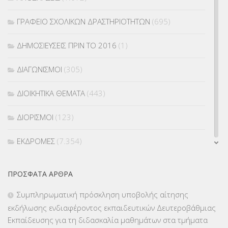
ΓΡΑΦΕΙΟ ΣΧΟΛΙΚΩΝ ΔΡΑΣΤΗΡΙΟΤΗΤΩΝ
(695)
ΔΗΜΟΣΙΕΥΣΕΙΣ ΠΡΙΝ ΤΟ 2016
(1)
ΔΙΑΓΩΝΙΣΜΟΙ
(305)
ΔΙΟΙΚΗΤΙΚΑ ΘΕΜΑΤΑ
(443)
ΔΙΟΡΙΣΜΟΙ
(123)
ΕΚΔΡΟΜΕΣ
(7.354)
ΕΚΠΑΙΔΕΥΤΙΚΑ ΘΕΜΑΤΑ
(2.824)
ΠΡΌΣΦΑΤΑ ΆΡΘΡΑ
ΕΠΑΛ
(366)
Συμπληρωματική πρόσκληση υποβολής αίτησης
εκδήλωσης ενδιαφέροντος εκπαιδευτικών Δευτεροβάθμιας
ΕΠΙΜΟΡΦΩΣΗ Τ.Π.Ε.
(10)
Εκπαίδευσης για τη διδασκαλία μαθημάτων στα τμήματα