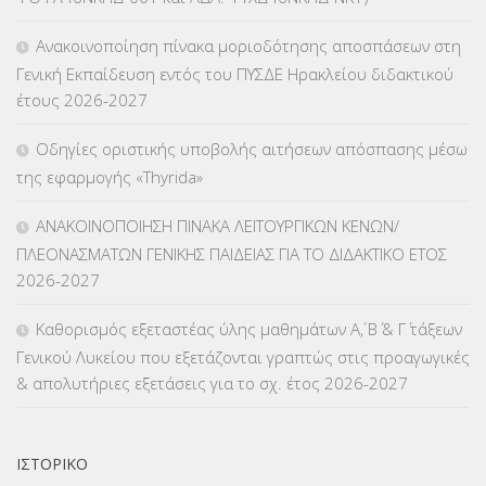
ΚΕΣΥΠ
(109)
Ανακοινοποίηση πίνακα μοριοδότησης αποσπάσεων στη
ΚΠγ – ΚΡΑΤΙΚΟ ΠΙΣΤΟΠΟΙΗΤΙΚΟ ΓΛΩΣΣΟΜΑΘΕΙΑΣ
(135)
Γενική Εκπαίδευση εντός του ΠΥΣΔΕ Ηρακλείου διδακτικού
έτους 2026-2027
ΚΠπ- ΚΡΑΤΙΚΟ ΠΙΣΤΟΠΟΙΗΤΙΚΟ ΠΛΗΡΟΦΟΡΙΚΗΣ
(12)
Οδηγίες οριστικής υποβολής αιτήσεων απόσπασης μέσω
ΛΟΙΠΑ
(309)
της εφαρμογής «Thyrida»
ΜΑΘΗΤΕΙΑ
(275)
ΑΝΑΚΟΙΝΟΠΟΙΗΣΗ ΠΙΝΑΚΑ ΛΕΙΤΟΥΡΓΙΚΩΝ ΚΕΝΩΝ/
ΠΛΕΟΝΑΣΜΑΤΩΝ ΓΕΝΙΚΗΣ ΠΑΙΔΕΙΑΣ ΓΙΑ ΤΟ ΔΙΔΑΚΤΙΚΟ ΕΤΟΣ
ΜΕΤΑΘΕΣΕΙΣ-ΤΟΠΟΘΕΤΗΣΕΙΣ ΒΕΛΤΙΩΣΕΙΣ
(319)
2026-2027
ΜΕΤΑΤΑΞΕΙΣ
(87)
Καθορισμός εξεταστέας ύλης μαθημάτων Α΄, Β΄ & Γ΄ τάξεων
Γενικού Λυκείου που εξετάζονται γραπτώς στις προαγωγικές
ΜΕΤΑΦΟΡΑ ΜΑΘΗΤΩΝ
(3)
& απολυτήριες εξετάσεις για το σχ. έτος 2026-2027
ΝΟΜΟΘΕΣΙΑ
(66)
ΟΙΚΟΝΟΜΙΚΑ ΘΕΜΑΤΑ
(73)
ΙΣΤΟΡΙΚΌ