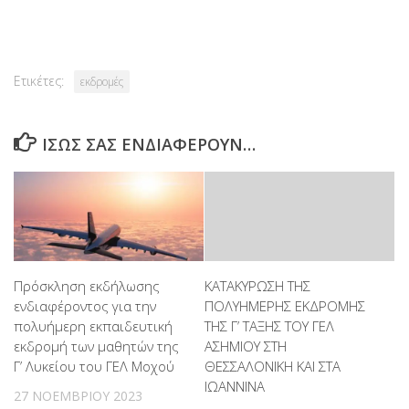
Link
Ετικέτες:
εκδρομές
ΊΣΩΣ ΣΑΣ ΕΝΔΙΑΦΈΡΟΥΝ…
Πρόσκληση εκδήλωσης
ΚΑΤΑΚΥΡΩΣΗ ΤΗΣ
ενδιαφέροντος για την
ΠΟΛΥΗΜΕΡΗΣ ΕΚΔΡΟΜΗΣ
πολυήμερη εκπαιδευτική
ΤΗΣ Γ’ ΤΑΞΗΣ ΤΟΥ ΓΕΛ
εκδρομή των μαθητών της
ΑΣΗΜΙΟΥ ΣΤΗ
Γ’ Λυκείου του ΓΕΛ Μοχού
ΘΕΣΣΑΛΟΝΙΚΗ ΚΑΙ ΣΤΑ
ΙΩΑΝΝΙΝΑ
27 ΝΟΕΜΒΡΊΟΥ 2023