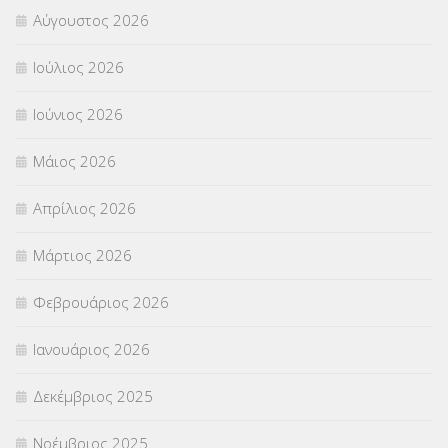
Αύγουστος 2026
Π.Ε.Κ. ΗΡΑΚΛΕΙΟΥ
(12)
Ιούλιος 2026
ΠΑΝΕΛΛΑΔΙΚΕΣ ΕΞΕΤΑΣΕΙΣ
(839)
Ιούνιος 2026
ΠΡΟΚΗΡΥΞΕΙΣ
(18)
Μάιος 2026
ΣΕΜΙΝΑΡΙΑ – ΗΜΕΡΙΔΕΣ
(495)
Απρίλιος 2026
ΣΕΠ
(50)
Μάρτιος 2026
ΣΤΕΛΕΧΗ
(360)
Φεβρουάριος 2026
ΣΥΜΒΟΥΛΕΥΤΙΚΟΣ ΣΤΑΘΜΟΣ ΝΕΩΝ
(18)
Ιανουάριος 2026
ΣΥΝΤΑΞΕΙΣ
(12)
Δεκέμβριος 2025
ΣΧΟΛΙΚΟΙ ΣΥΜΒΟΥΛΟΙ
(754)
Νοέμβριος 2025