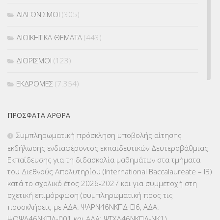
ΔΙΑΓΩΝΙΣΜΟΙ
(305)
ΔΙΟΙΚΗΤΙΚΑ ΘΕΜΑΤΑ
(443)
ΔΙΟΡΙΣΜΟΙ
(123)
ΕΚΔΡΟΜΕΣ
(7.354)
ΕΚΠΑΙΔΕΥΤΙΚΑ ΘΕΜΑΤΑ
(2.824)
ΠΡΌΣΦΑΤΑ ΆΡΘΡΑ
ΕΠΑΛ
(366)
Συμπληρωματική πρόσκληση υποβολής αίτησης
εκδήλωσης ενδιαφέροντος εκπαιδευτικών Δευτεροβάθμιας
ΕΠΙΜΟΡΦΩΣΗ Τ.Π.Ε.
(10)
Εκπαίδευσης για τη διδασκαλία μαθημάτων στα τμήματα
του Διεθνούς Απολυτηρίου (International Baccalaureate – IB)
ΕΥΡΩΠΑΪΚΑ ΠΡΟΓΡΑΜΜΑΤΑ
(230)
κατά το σχολικό έτος 2026-2027 και για συμμετοχή στη
σχετική επιμόρφωση (συμπληρωματική προς τις
ΚΕΣΥ
(60)
προσκλήσεις με ΑΔΑ: ΨΛΡΝ46ΝΚΠΔ-ΕΙ6, ΑΔΑ:
ΨΟΨΛ46ΝΚΠΔ-001 και ΑΔΑ: ΨΤΧΔ46ΝΚΠΔ-ΝΚ1)