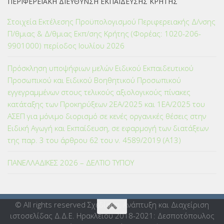
ΠΕΡΙΦΕΡΕΙΑΚΗ ΔΙΕΥΘΥΝΣΗ ΕΚΠΑΙΔΕΥΣΗΣ ΚΡΗΤΗΣ
Στοιχεία Εκτέλεσης Προϋπολογισμού Περιφερειακής Δ/νσης
Π/θμιας & Δ/θμιας Εκπ/σης Κρήτης (Φορέας: 1020-206-
9901000) περίοδος Ιουλίου 2026
Πρόσκληση υποψήφιων μελών Ειδικού Εκπαιδευτικού
Προσωπικού και Ειδικού Βοηθητικού Προσωπικού
εγγεγραμμένων στους τελικούς αξιολογικούς πίνακες
κατάταξης των Προκηρύξεων 2ΕΑ/2025 και 1ΕΑ/2025 του
ΑΣΕΠ για μόνιμο διορισμό σε κενές οργανικές θέσεις στην
Ειδική Αγωγή και Εκπαίδευση, σε εφαρμογή των διατάξεων
της παρ. 3 του άρθρου 62 του ν. 4589/2019 (Α΄13)
ΠΑΝΕΛΛΑΔΙΚΕΣ 2026 – ΔΕΛΤΙΟ ΤΥΠΟΥ
© All rights reserved Σχεδίαση, Ανάπτυξη και Διαχείριση
ιστοσελίδας Δ.Δ.Ε. Ηρακλείου 2018-2021: Δεσποτόπουλος