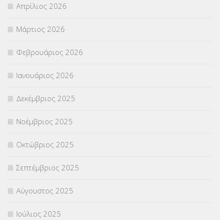
Απρίλιος 2026
ΣΕΠ
(50)
Μάρτιος 2026
ΣΤΕΛΕΧΗ
(360)
Φεβρουάριος 2026
ΣΥΜΒΟΥΛΕΥΤΙΚΟΣ ΣΤΑΘΜΟΣ ΝΕΩΝ
(18)
Ιανουάριος 2026
ΣΥΝΤΑΞΕΙΣ
(12)
Δεκέμβριος 2025
ΣΧΟΛΙΚΟΙ ΣΥΜΒΟΥΛΟΙ
(754)
Νοέμβριος 2025
ΥΠΕΡΑΡΙΘΜΟΙ
(1)
Οκτώβριος 2025
ΥΠΟΤΡΟΦΙΕΣ
(28)
Σεπτέμβριος 2025
ΦΥΣΙΚΗ ΑΓΩΓΗ
(692)
Αύγουστος 2025
Χωρίς κατηγορία
(55)
Ιούλιος 2025