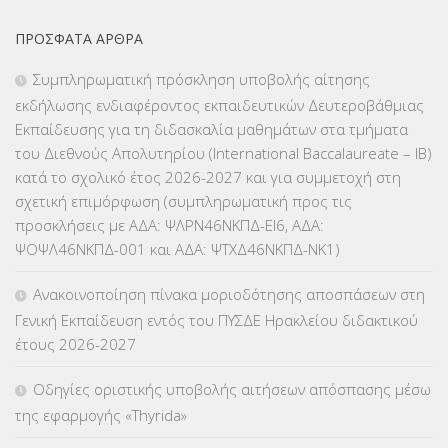
ΕΚΠΑΙΔΕΥΤΙΚΑ ΘΕΜΑΤΑ
(2.824)
ΠΡΌΣΦΑΤΑ ΆΡΘΡΑ
ΕΠΑΛ
(366)
Συμπληρωματική πρόσκληση υποβολής αίτησης
εκδήλωσης ενδιαφέροντος εκπαιδευτικών Δευτεροβάθμιας
ΕΠΙΜΟΡΦΩΣΗ Τ.Π.Ε.
(10)
Εκπαίδευσης για τη διδασκαλία μαθημάτων στα τμήματα
του Διεθνούς Απολυτηρίου (International Baccalaureate – IB)
ΕΥΡΩΠΑΪΚΑ ΠΡΟΓΡΑΜΜΑΤΑ
(230)
κατά το σχολικό έτος 2026-2027 και για συμμετοχή στη
σχετική επιμόρφωση (συμπληρωματική προς τις
ΚΕΣΥ
(60)
προσκλήσεις με ΑΔΑ: ΨΛΡΝ46ΝΚΠΔ-ΕΙ6, ΑΔΑ:
ΨΟΨΛ46ΝΚΠΔ-001 και ΑΔΑ: ΨΤΧΔ46ΝΚΠΔ-ΝΚ1)
ΚΕΣΥΠ
(109)
Ανακοινοποίηση πίνακα μοριοδότησης αποσπάσεων στη
ΚΠγ – ΚΡΑΤΙΚΟ ΠΙΣΤΟΠΟΙΗΤΙΚΟ ΓΛΩΣΣΟΜΑΘΕΙΑΣ
(135)
Γενική Εκπαίδευση εντός του ΠΥΣΔΕ Ηρακλείου διδακτικού
έτους 2026-2027
ΚΠπ- ΚΡΑΤΙΚΟ ΠΙΣΤΟΠΟΙΗΤΙΚΟ ΠΛΗΡΟΦΟΡΙΚΗΣ
(12)
Οδηγίες οριστικής υποβολής αιτήσεων απόσπασης μέσω
ΛΟΙΠΑ
(309)
της εφαρμογής «Thyrida»
ΜΑΘΗΤΕΙΑ
(275)