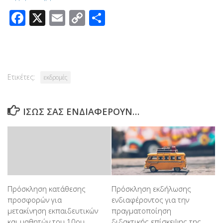
Facebook
X
Email
Copy
Μοιραστείτε
Link
Ετικέτες:
εκδρομές
ΊΣΩΣ ΣΑΣ ΕΝΔΙΑΦΈΡΟΥΝ…
Πρόσκληση κατάθεσης
Πρόσκληση εκδήλωσης
προσφορών για
ενδιαφέροντος για την
μετακίνηση εκπαιδευτικών
πραγματοποίηση
και μαθητών του 10ου
διδακτικής επίσκεψης της