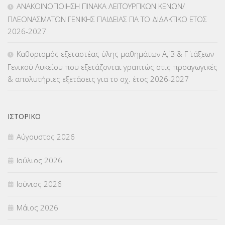
ΑΝΑΚΟΙΝΟΠΟΙΗΣΗ ΠΙΝΑΚΑ ΛΕΙΤΟΥΡΓΙΚΩΝ ΚΕΝΩΝ/
ΠΛΕΟΝΑΣΜΑΤΩΝ ΓΕΝΙΚΗΣ ΠΑΙΔΕΙΑΣ ΓΙΑ ΤΟ ΔΙΔΑΚΤΙΚΟ ΕΤΟΣ
ΜΕΤΑΘΕΣΕΙΣ-ΤΟΠΟΘΕΤΗΣΕΙΣ ΒΕΛΤΙΩΣΕΙΣ
(319)
2026-2027
ΜΕΤΑΤΑΞΕΙΣ
(87)
Καθορισμός εξεταστέας ύλης μαθημάτων Α΄, Β΄ & Γ΄ τάξεων
Γενικού Λυκείου που εξετάζονται γραπτώς στις προαγωγικές
ΜΕΤΑΦΟΡΑ ΜΑΘΗΤΩΝ
(3)
& απολυτήριες εξετάσεις για το σχ. έτος 2026-2027
ΝΟΜΟΘΕΣΙΑ
(66)
ΟΙΚΟΝΟΜΙΚΑ ΘΕΜΑΤΑ
(73)
ΙΣΤΟΡΙΚΌ
Αύγουστος 2026
Π.Ε.Κ. ΗΡΑΚΛΕΙΟΥ
(12)
Ιούλιος 2026
ΠΑΝΕΛΛΑΔΙΚΕΣ ΕΞΕΤΑΣΕΙΣ
(839)
Ιούνιος 2026
ΠΡΟΚΗΡΥΞΕΙΣ
(18)
Μάιος 2026
ΣΕΜΙΝΑΡΙΑ – ΗΜΕΡΙΔΕΣ
(495)