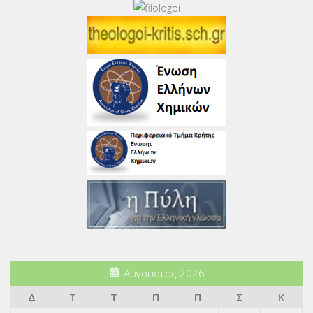
Αύγουστος 2026
Δ
Τ
Τ
Π
Π
Σ
Κ