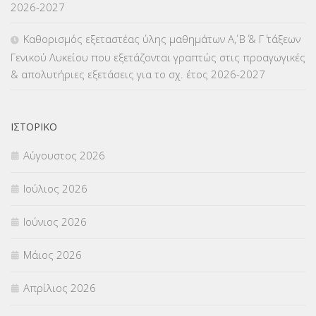
2026-2027
ΜΕΤΑΤΑΞΕΙΣ
(87)
Καθορισμός εξεταστέας ύλης μαθημάτων Α΄, Β΄ & Γ΄ τάξεων
Γενικού Λυκείου που εξετάζονται γραπτώς στις προαγωγικές
ΜΕΤΑΦΟΡΑ ΜΑΘΗΤΩΝ
(3)
& απολυτήριες εξετάσεις για το σχ. έτος 2026-2027
ΝΟΜΟΘΕΣΙΑ
(66)
ΟΙΚΟΝΟΜΙΚΑ ΘΕΜΑΤΑ
(73)
ΙΣΤΟΡΙΚΌ
Αύγουστος 2026
Π.Ε.Κ. ΗΡΑΚΛΕΙΟΥ
(12)
Ιούλιος 2026
ΠΑΝΕΛΛΑΔΙΚΕΣ ΕΞΕΤΑΣΕΙΣ
(839)
Ιούνιος 2026
ΠΡΟΚΗΡΥΞΕΙΣ
(18)
Μάιος 2026
ΣΕΜΙΝΑΡΙΑ – ΗΜΕΡΙΔΕΣ
(495)
Απρίλιος 2026
ΣΕΠ
(50)