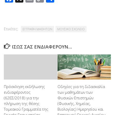
Link
Ετικέτες:
ΕΓΓΡΑΦΗ ΜΑΘΗΤΩΝ
ΜΟΥΣΙΚΟ ΣΧΟΛΕΙΟ
ΊΣΩΣ ΣΑΣ ΕΝΔΙΑΦΈΡΟΥΝ…
Πρόσκληση εκδήλωσης
Οδηγίες για τη διδασκαλία
ενδιαφέροντος
των μαθημάτων των
(62ΕΣ/2018) για την
Φυσικών Επιστημών
πλήρωση της θέσης
(Φυσικής, Χημείας,
Τομεακού Γραμματέα της
Βιολογίας) Ημερησίου και
Γενικής Γραμματείας
Εσπερινού Γενικού Λυκείου