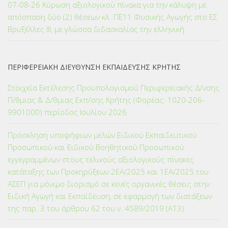
07-08-26 Κύρωση αξιολογικού πίνακα για την κάλυψη με
απόσπαση δύο (2) θέσεων κλ. ΠΕ11 Φυσικής Αγωγής στο ΕΣ
Βρυξέλλες ΙΙΙ, με γλώσσα διδασκαλίας την ελληνική
ΠΕΡΙΦΕΡΕΙΑΚΗ ΔΙΕΥΘΥΝΣΗ ΕΚΠΑΙΔΕΥΣΗΣ ΚΡΗΤΗΣ
Στοιχεία Εκτέλεσης Προϋπολογισμού Περιφερειακής Δ/νσης
Π/θμιας & Δ/θμιας Εκπ/σης Κρήτης (Φορέας: 1020-206-
9901000) περίοδος Ιουλίου 2026
Πρόσκληση υποψήφιων μελών Ειδικού Εκπαιδευτικού
Προσωπικού και Ειδικού Βοηθητικού Προσωπικού
εγγεγραμμένων στους τελικούς αξιολογικούς πίνακες
κατάταξης των Προκηρύξεων 2ΕΑ/2025 και 1ΕΑ/2025 του
ΑΣΕΠ για μόνιμο διορισμό σε κενές οργανικές θέσεις στην
Ειδική Αγωγή και Εκπαίδευση, σε εφαρμογή των διατάξεων
της παρ. 3 του άρθρου 62 του ν. 4589/2019 (Α΄13)