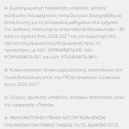
ΕΠΑΛ
(366)
Συμπληρωματική πρόσκληση υποβολής αίτησης
εκδήλωσης ενδιαφέροντος εκπαιδευτικών Δευτεροβάθμιας
ΕΠΙΜΟΡΦΩΣΗ Τ.Π.Ε.
(10)
Εκπαίδευσης για τη διδασκαλία μαθημάτων στα τμήματα
του Διεθνούς Απολυτηρίου (International Baccalaureate – IB)
ΕΥΡΩΠΑΪΚΑ ΠΡΟΓΡΑΜΜΑΤΑ
(230)
κατά το σχολικό έτος 2026-2027 και για συμμετοχή στη
σχετική επιμόρφωση (συμπληρωματική προς τις
ΚΕΣΥ
(60)
προσκλήσεις με ΑΔΑ: ΨΛΡΝ46ΝΚΠΔ-ΕΙ6, ΑΔΑ:
ΨΟΨΛ46ΝΚΠΔ-001 και ΑΔΑ: ΨΤΧΔ46ΝΚΠΔ-ΝΚ1)
ΚΕΣΥΠ
(109)
Ανακοινοποίηση πίνακα μοριοδότησης αποσπάσεων στη
ΚΠγ – ΚΡΑΤΙΚΟ ΠΙΣΤΟΠΟΙΗΤΙΚΟ ΓΛΩΣΣΟΜΑΘΕΙΑΣ
(135)
Γενική Εκπαίδευση εντός του ΠΥΣΔΕ Ηρακλείου διδακτικού
έτους 2026-2027
ΚΠπ- ΚΡΑΤΙΚΟ ΠΙΣΤΟΠΟΙΗΤΙΚΟ ΠΛΗΡΟΦΟΡΙΚΗΣ
(12)
Οδηγίες οριστικής υποβολής αιτήσεων απόσπασης μέσω
ΛΟΙΠΑ
(309)
της εφαρμογής «Thyrida»
ΜΑΘΗΤΕΙΑ
(275)
ΑΝΑΚΟΙΝΟΠΟΙΗΣΗ ΠΙΝΑΚΑ ΛΕΙΤΟΥΡΓΙΚΩΝ ΚΕΝΩΝ/
ΠΛΕΟΝΑΣΜΑΤΩΝ ΓΕΝΙΚΗΣ ΠΑΙΔΕΙΑΣ ΓΙΑ ΤΟ ΔΙΔΑΚΤΙΚΟ ΕΤΟΣ
ΜΕΤΑΘΕΣΕΙΣ-ΤΟΠΟΘΕΤΗΣΕΙΣ ΒΕΛΤΙΩΣΕΙΣ
(319)