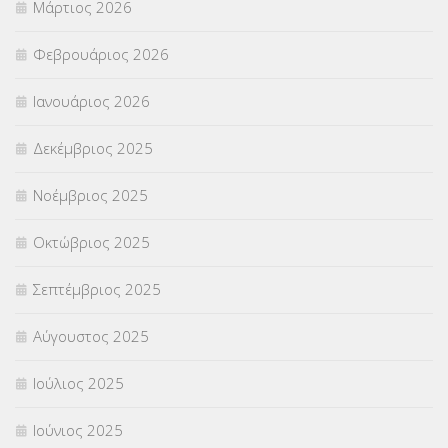
Μάρτιος 2026
ΣΤΕΛΕΧΗ
(360)
Φεβρουάριος 2026
ΣΥΜΒΟΥΛΕΥΤΙΚΟΣ ΣΤΑΘΜΟΣ ΝΕΩΝ
(18)
Ιανουάριος 2026
ΣΥΝΤΑΞΕΙΣ
(12)
Δεκέμβριος 2025
ΣΧΟΛΙΚΟΙ ΣΥΜΒΟΥΛΟΙ
(754)
Νοέμβριος 2025
ΥΠΕΡΑΡΙΘΜΟΙ
(1)
Οκτώβριος 2025
ΥΠΟΤΡΟΦΙΕΣ
(28)
Σεπτέμβριος 2025
ΦΥΣΙΚΗ ΑΓΩΓΗ
(692)
Αύγουστος 2025
Χωρίς κατηγορία
(55)
Ιούλιος 2025
Ιούνιος 2025