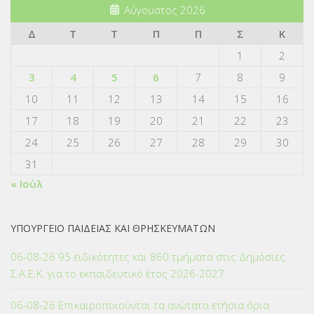
Αύγουστος 2026
Δ
Τ
Τ
Π
Π
Σ
Κ
1
2
3
4
5
6
7
8
9
10
11
12
13
14
15
16
17
18
19
20
21
22
23
24
25
26
27
28
29
30
31
« Ιούλ
ΥΠΟΥΡΓΕΙΟ ΠΑΙΔΕΙΑΣ ΚΑΙ ΘΡΗΣΚΕΥΜΑΤΩΝ
06-08-26 95 ειδικότητες και 860 τμήματα στις Δημόσιες
Σ.Α.Ε.Κ. για το εκπαιδευτικό έτος 2026-2027
06-08-26 Επικαιροποιούνται τα ανώτατα ετήσια όρια