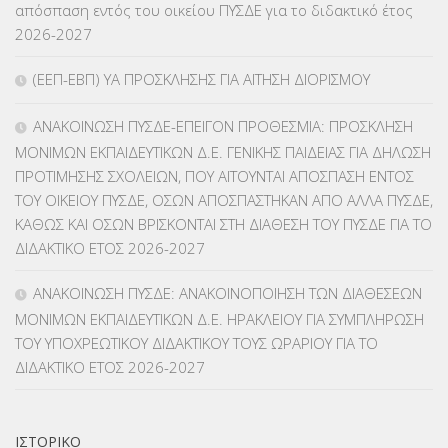
απόσπαση εντός του οικείου ΠΥΣΔΕ για το διδακτικό έτος
2026-2027
ΚΠγ – ΚΡΑΤΙΚΟ ΠΙΣΤΟΠΟΙΗΤΙΚΟ ΓΛΩΣΣΟΜΑΘΕΙΑΣ
(135)
(ΕΕΠ-ΕΒΠ) ΥΑ ΠΡΟΣΚΛΗΣΗΣ ΓΙΑ ΑΙΤΗΣΗ ΔΙΟΡΙΣΜΟΥ
ΚΠπ- ΚΡΑΤΙΚΟ ΠΙΣΤΟΠΟΙΗΤΙΚΟ ΠΛΗΡΟΦΟΡΙΚΗΣ
(12)
ΑΝΑΚΟΙΝΩΣΗ ΠΥΣΔΕ-ΕΠΕΙΓΟΝ ΠΡΟΘΕΣΜΙΑ: ΠΡΟΣΚΛΗΣΗ
ΛΟΙΠΑ
(309)
ΜΟΝΙΜΩΝ ΕΚΠΑΙΔΕΥΤΙΚΩΝ Δ.Ε. ΓΕΝΙΚΗΣ ΠΑΙΔΕΙΑΣ ΓΙΑ ΔΗΛΩΣΗ
ΠΡΟΤΙΜΗΣΗΣ ΣΧΟΛΕΙΩΝ, ΠΟΥ ΑΙΤΟΥΝΤΑΙ ΑΠΟΣΠΑΣΗ ΕΝΤΟΣ
ΜΑΘΗΤΕΙΑ
(275)
ΤΟΥ ΟΙΚΕΙΟΥ ΠΥΣΔΕ, ΟΣΩΝ ΑΠΟΣΠΑΣΤΗΚΑΝ ΑΠΟ ΑΛΛΑ ΠΥΣΔΕ,
ΚΑΘΩΣ ΚΑΙ ΟΣΩΝ ΒΡΙΣΚΟΝΤΑΙ ΣΤΗ ΔΙΑΘΕΣΗ ΤΟΥ ΠΥΣΔΕ ΓΙΑ ΤΟ
ΜΕΤΑΘΕΣΕΙΣ-ΤΟΠΟΘΕΤΗΣΕΙΣ ΒΕΛΤΙΩΣΕΙΣ
(319)
ΔΙΔΑΚΤΙΚΟ ΕΤΟΣ 2026-2027
ΜΕΤΑΤΑΞΕΙΣ
(87)
ΑΝΑΚΟΙΝΩΣΗ ΠΥΣΔΕ: ΑΝΑΚΟΙΝΟΠΟΙΗΣΗ ΤΩΝ ΔΙΑΘΕΣΕΩΝ
ΜΟΝΙΜΩΝ ΕΚΠΑΙΔΕΥΤΙΚΩΝ Δ.Ε. ΗΡΑΚΛΕΙΟΥ ΓΙΑ ΣΥΜΠΛΗΡΩΣΗ
ΜΕΤΑΦΟΡΑ ΜΑΘΗΤΩΝ
(3)
ΤΟΥ ΥΠΟΧΡΕΩΤΙΚΟΥ ΔΙΔΑΚΤΙΚΟΥ ΤΟΥΣ ΩΡΑΡΙΟΥ ΓΙΑ ΤΟ
ΔΙΔΑΚΤΙΚΟ ΕΤΟΣ 2026-2027
ΝΟΜΟΘΕΣΙΑ
(66)
ΟΙΚΟΝΟΜΙΚΑ ΘΕΜΑΤΑ
(73)
ΙΣΤΟΡΙΚΌ