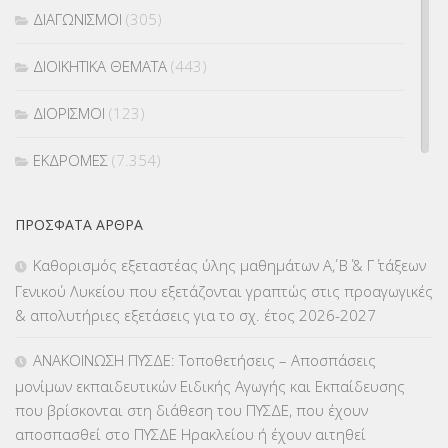
ΔΙΑΓΩΝΙΣΜΟΙ
(305)
ΔΙΟΙΚΗΤΙΚΑ ΘΕΜΑΤΑ
(443)
ΔΙΟΡΙΣΜΟΙ
(123)
ΕΚΔΡΟΜΕΣ
(7.354)
ΕΚΠΑΙΔΕΥΤΙΚΑ ΘΕΜΑΤΑ
(2.823)
ΠΡΌΣΦΑΤΑ ΆΡΘΡΑ
ΕΠΑΛ
(366)
Καθορισμός εξεταστέας ύλης μαθημάτων Α΄, Β΄ & Γ΄ τάξεων
Γενικού Λυκείου που εξετάζονται γραπτώς στις προαγωγικές
ΕΠΙΜΟΡΦΩΣΗ Τ.Π.Ε.
(10)
& απολυτήριες εξετάσεις για το σχ. έτος 2026-2027
ΕΥΡΩΠΑΪΚΑ ΠΡΟΓΡΑΜΜΑΤΑ
(230)
ΑΝΑΚΟΙΝΩΣΗ ΠΥΣΔΕ: Τοποθετήσεις – Αποσπάσεις
μονίμων εκπαιδευτικών Ειδικής Αγωγής και Εκπαίδευσης
ΚΕΣΥ
(60)
που βρίσκονται στη διάθεση του ΠΥΣΔΕ, που έχουν
αποσπασθεί στο ΠΥΣΔΕ Ηρακλείου ή έχουν αιτηθεί
ΚΕΣΥΠ
(109)