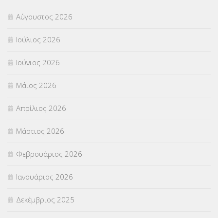
Π.Ε.Κ. ΗΡΑΚΛΕΙΟΥ
(12)
Αύγουστος 2026
ΠΑΝΕΛΛΑΔΙΚΕΣ ΕΞΕΤΑΣΕΙΣ
(839)
Ιούλιος 2026
ΠΡΟΚΗΡΥΞΕΙΣ
(18)
Ιούνιος 2026
ΣΕΜΙΝΑΡΙΑ – ΗΜΕΡΙΔΕΣ
(495)
Μάιος 2026
ΣΕΠ
(50)
Απρίλιος 2026
ΣΤΕΛΕΧΗ
(360)
Μάρτιος 2026
ΣΥΜΒΟΥΛΕΥΤΙΚΟΣ ΣΤΑΘΜΟΣ ΝΕΩΝ
(18)
Φεβρουάριος 2026
ΣΥΝΤΑΞΕΙΣ
(12)
Ιανουάριος 2026
ΣΧΟΛΙΚΟΙ ΣΥΜΒΟΥΛΟΙ
(754)
Δεκέμβριος 2025
ΥΠΕΡΑΡΙΘΜΟΙ
(1)