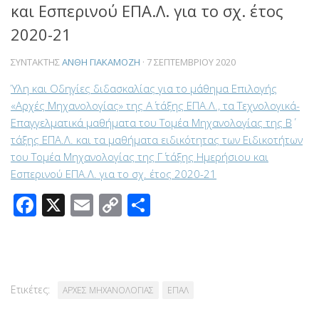
και Εσπερινού ΕΠΑ.Λ. για το σχ. έτος
2020-21
ΣΥΝΤΆΚΤΗΣ
ΑΝΘΗ ΓΙΑΚΑΜΟΖΗ
·
7 ΣΕΠΤΕΜΒΡΊΟΥ 2020
Ύλη και Οδηγίες διδασκαλίας για το μάθημα Επιλογής
«Αρχές Μηχανολογίας» της Α΄ τάξης ΕΠΑ.Λ., τα Τεχνολογικά-
Επαγγελματικά μαθήματα του Τομέα Μηχανολογίας της Β΄
τάξης ΕΠΑ.Λ. και τα μαθήματα ειδικότητας των Ειδικοτήτων
του Τομέα Μηχανολογίας της Γ΄ τάξης Ημερήσιου και
Εσπερινού ΕΠΑ.Λ. για το σχ. έτος 2020-21
Facebook
X
Email
Copy
Μοιραστείτε
Link
Ετικέτες:
ΑΡΧΕΣ ΜΗΧΑΝΟΛΟΓΙΑΣ
ΕΠΑΛ