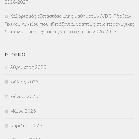
2026-2027
ΜΕΤΑΤΑΞΕΙΣ
(87)
Καθορισμός εξεταστέας ύλης μαθημάτων Α΄, Β΄ & Γ΄ τάξεων
Γενικού Λυκείου που εξετάζονται γραπτώς στις προαγωγικές
ΜΕΤΑΦΟΡΑ ΜΑΘΗΤΩΝ
(3)
& απολυτήριες εξετάσεις για το σχ. έτος 2026-2027
ΝΟΜΟΘΕΣΙΑ
(66)
ΟΙΚΟΝΟΜΙΚΑ ΘΕΜΑΤΑ
(73)
ΙΣΤΟΡΙΚΌ
Αύγουστος 2026
Π.Ε.Κ. ΗΡΑΚΛΕΙΟΥ
(12)
Ιούλιος 2026
ΠΑΝΕΛΛΑΔΙΚΕΣ ΕΞΕΤΑΣΕΙΣ
(839)
Ιούνιος 2026
ΠΡΟΚΗΡΥΞΕΙΣ
(18)
Μάιος 2026
ΣΕΜΙΝΑΡΙΑ – ΗΜΕΡΙΔΕΣ
(495)
Απρίλιος 2026
ΣΕΠ
(50)