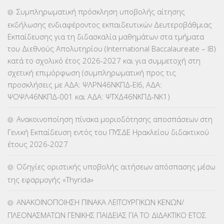
ΕΠΑΛ
(366)
Συμπληρωματική πρόσκληση υποβολής αίτησης
εκδήλωσης ενδιαφέροντος εκπαιδευτικών Δευτεροβάθμιας
ΕΠΙΜΟΡΦΩΣΗ Τ.Π.Ε.
(10)
Εκπαίδευσης για τη διδασκαλία μαθημάτων στα τμήματα
του Διεθνούς Απολυτηρίου (International Baccalaureate – IB)
ΕΥΡΩΠΑΪΚΑ ΠΡΟΓΡΑΜΜΑΤΑ
(230)
κατά το σχολικό έτος 2026-2027 και για συμμετοχή στη
σχετική επιμόρφωση (συμπληρωματική προς τις
ΚΕΣΥ
(60)
προσκλήσεις με ΑΔΑ: ΨΛΡΝ46ΝΚΠΔ-ΕΙ6, ΑΔΑ:
ΨΟΨΛ46ΝΚΠΔ-001 και ΑΔΑ: ΨΤΧΔ46ΝΚΠΔ-ΝΚ1)
ΚΕΣΥΠ
(109)
Ανακοινοποίηση πίνακα μοριοδότησης αποσπάσεων στη
ΚΠγ – ΚΡΑΤΙΚΟ ΠΙΣΤΟΠΟΙΗΤΙΚΟ ΓΛΩΣΣΟΜΑΘΕΙΑΣ
(135)
Γενική Εκπαίδευση εντός του ΠΥΣΔΕ Ηρακλείου διδακτικού
έτους 2026-2027
ΚΠπ- ΚΡΑΤΙΚΟ ΠΙΣΤΟΠΟΙΗΤΙΚΟ ΠΛΗΡΟΦΟΡΙΚΗΣ
(12)
Οδηγίες οριστικής υποβολής αιτήσεων απόσπασης μέσω
ΛΟΙΠΑ
(309)
της εφαρμογής «Thyrida»
ΜΑΘΗΤΕΙΑ
(275)
ΑΝΑΚΟΙΝΟΠΟΙΗΣΗ ΠΙΝΑΚΑ ΛΕΙΤΟΥΡΓΙΚΩΝ ΚΕΝΩΝ/
ΠΛΕΟΝΑΣΜΑΤΩΝ ΓΕΝΙΚΗΣ ΠΑΙΔΕΙΑΣ ΓΙΑ ΤΟ ΔΙΔΑΚΤΙΚΟ ΕΤΟΣ
ΜΕΤΑΘΕΣΕΙΣ-ΤΟΠΟΘΕΤΗΣΕΙΣ ΒΕΛΤΙΩΣΕΙΣ
(319)