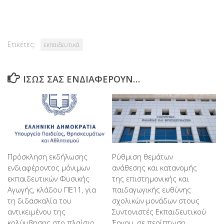
Link
Ετικέτες:
εκπαιδευτικά
ΊΣΩΣ ΣΑΣ ΕΝΔΙΑΦΈΡΟΥΝ…
Πρόσκληση εκδήλωσης
Ρύθμιση θεμάτων
ενδιαφέροντος μόνιμων
ανάθεσης και κατανομής
εκπαιδευτικών Φυσικής
της επιστημονικής και
Αγωγής, κλάδου ΠΕ11, για
παιδαγωγικής ευθύνης
τη διδασκαλία του
σχολικών μονάδων στους
αντικειμένου της
Συντονιστές Εκπαιδευτικού
κολύμβησης στο πλαίσιο
Έργου, σε περίπτωση