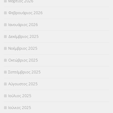
Μάρτιος 2026
ΣΤΕΛΕΧΗ
(360)
Φεβρουάριος 2026
ΣΥΜΒΟΥΛΕΥΤΙΚΟΣ ΣΤΑΘΜΟΣ ΝΕΩΝ
(18)
Ιανουάριος 2026
ΣΥΝΤΑΞΕΙΣ
(12)
Δεκέμβριος 2025
ΣΧΟΛΙΚΟΙ ΣΥΜΒΟΥΛΟΙ
(754)
Νοέμβριος 2025
ΥΠΕΡΑΡΙΘΜΟΙ
(1)
Οκτώβριος 2025
ΥΠΟΤΡΟΦΙΕΣ
(28)
Σεπτέμβριος 2025
ΦΥΣΙΚΗ ΑΓΩΓΗ
(692)
Αύγουστος 2025
Χωρίς κατηγορία
(55)
Ιούλιος 2025
Ιούνιος 2025