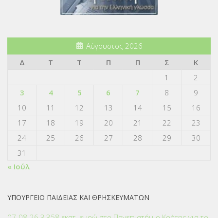
Αύγουστος 2026
Δ
Τ
Τ
Π
Π
Σ
Κ
1
2
3
4
5
6
7
8
9
10
11
12
13
14
15
16
17
18
19
20
21
22
23
24
25
26
27
28
29
30
31
« Ιούλ
ΥΠΟΥΡΓΕΙΟ ΠΑΙΔΕΙΑΣ ΚΑΙ ΘΡΗΣΚΕΥΜΑΤΩΝ
07-08-26 3,358 εκατ. ευρώ στο Πανεπιστήμιο Κρήτης για το