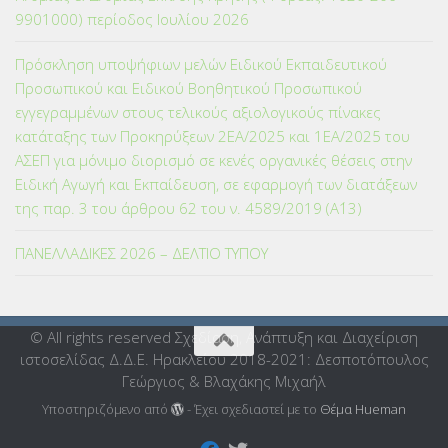
9901000) περίοδος Ιουλίου 2026
Πρόσκληση υποψήφιων μελών Ειδικού Εκπαιδευτικού
Προσωπικού και Ειδικού Βοηθητικού Προσωπικού
εγγεγραμμένων στους τελικούς αξιολογικούς πίνακες
κατάταξης των Προκηρύξεων 2ΕΑ/2025 και 1ΕΑ/2025 του
ΑΣΕΠ για μόνιμο διορισμό σε κενές οργανικές θέσεις στην
Ειδική Αγωγή και Εκπαίδευση, σε εφαρμογή των διατάξεων
της παρ. 3 του άρθρου 62 του ν. 4589/2019 (Α΄13)
ΠΑΝΕΛΛΑΔΙΚΕΣ 2026 – ΔΕΛΤΙΟ ΤΥΠΟΥ
© All rights reserved Σχεδίαση, Ανάπτυξη και Διαχείριση
ιστοσελίδας Δ.Δ.Ε. Ηρακλείου 2018-2021: Δεσποτόπουλος
Γεώργιος & Βλαχάκης Μιχαήλ
Υποστηριζόμενο από
- Έχει σχεδιαστεί με το
Θέμα Ηueman