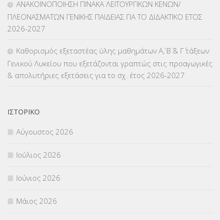
ΑΝΑΚΟΙΝΟΠΟΙΗΣΗ ΠΙΝΑΚΑ ΛΕΙΤΟΥΡΓΙΚΩΝ ΚΕΝΩΝ/
ΠΛΕΟΝΑΣΜΑΤΩΝ ΓΕΝΙΚΗΣ ΠΑΙΔΕΙΑΣ ΓΙΑ ΤΟ ΔΙΔΑΚΤΙΚΟ ΕΤΟΣ
ΜΕΤΑΘΕΣΕΙΣ-ΤΟΠΟΘΕΤΗΣΕΙΣ ΒΕΛΤΙΩΣΕΙΣ
(319)
2026-2027
ΜΕΤΑΤΑΞΕΙΣ
(87)
Καθορισμός εξεταστέας ύλης μαθημάτων Α΄, Β΄ & Γ΄ τάξεων
Γενικού Λυκείου που εξετάζονται γραπτώς στις προαγωγικές
ΜΕΤΑΦΟΡΑ ΜΑΘΗΤΩΝ
(3)
& απολυτήριες εξετάσεις για το σχ. έτος 2026-2027
ΝΟΜΟΘΕΣΙΑ
(66)
ΟΙΚΟΝΟΜΙΚΑ ΘΕΜΑΤΑ
(73)
ΙΣΤΟΡΙΚΌ
Αύγουστος 2026
Π.Ε.Κ. ΗΡΑΚΛΕΙΟΥ
(12)
Ιούλιος 2026
ΠΑΝΕΛΛΑΔΙΚΕΣ ΕΞΕΤΑΣΕΙΣ
(839)
Ιούνιος 2026
ΠΡΟΚΗΡΥΞΕΙΣ
(18)
Μάιος 2026
ΣΕΜΙΝΑΡΙΑ – ΗΜΕΡΙΔΕΣ
(495)