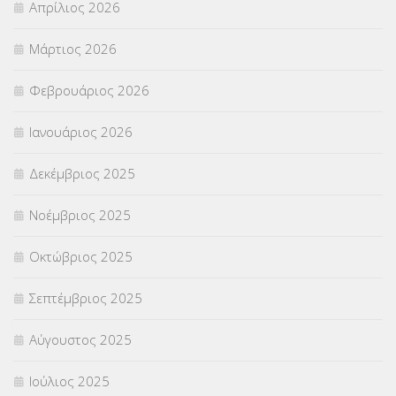
Απρίλιος 2026
ΣΕΠ
(50)
Μάρτιος 2026
ΣΤΕΛΕΧΗ
(360)
Φεβρουάριος 2026
ΣΥΜΒΟΥΛΕΥΤΙΚΟΣ ΣΤΑΘΜΟΣ ΝΕΩΝ
(18)
Ιανουάριος 2026
ΣΥΝΤΑΞΕΙΣ
(12)
Δεκέμβριος 2025
ΣΧΟΛΙΚΟΙ ΣΥΜΒΟΥΛΟΙ
(754)
Νοέμβριος 2025
ΥΠΕΡΑΡΙΘΜΟΙ
(1)
Οκτώβριος 2025
ΥΠΟΤΡΟΦΙΕΣ
(28)
Σεπτέμβριος 2025
ΦΥΣΙΚΗ ΑΓΩΓΗ
(692)
Αύγουστος 2025
Χωρίς κατηγορία
(55)
Ιούλιος 2025