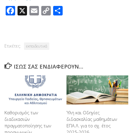
Facebook
X
Email
Copy
Μοιραστείτε
Link
Ετικέτες:
εκπαιδευτικά
ΊΣΩΣ ΣΑΣ ΕΝΔΙΑΦΈΡΟΥΝ…
Καθορισμός των
Ύλη και Οδηγίες
διαδικασιών
διδασκαλίας μαθημάτων
πραγματοποίησης των
ΕΠΑ.Λ. για το σχ. έτος
προαγωγικών,
2025-2026