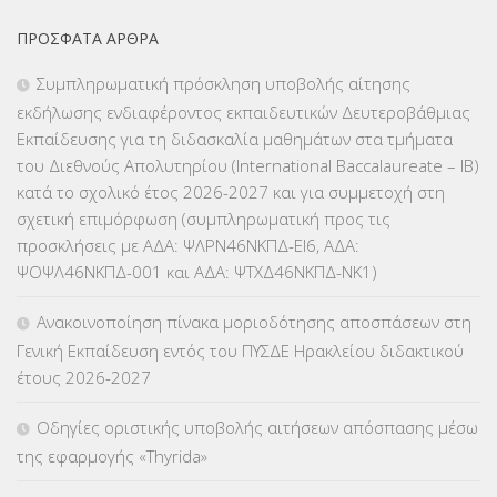
ΕΚΠΑΙΔΕΥΤΙΚΑ ΘΕΜΑΤΑ
(2.824)
ΠΡΌΣΦΑΤΑ ΆΡΘΡΑ
ΕΠΑΛ
(366)
Συμπληρωματική πρόσκληση υποβολής αίτησης
εκδήλωσης ενδιαφέροντος εκπαιδευτικών Δευτεροβάθμιας
ΕΠΙΜΟΡΦΩΣΗ Τ.Π.Ε.
(10)
Εκπαίδευσης για τη διδασκαλία μαθημάτων στα τμήματα
του Διεθνούς Απολυτηρίου (International Baccalaureate – IB)
ΕΥΡΩΠΑΪΚΑ ΠΡΟΓΡΑΜΜΑΤΑ
(230)
κατά το σχολικό έτος 2026-2027 και για συμμετοχή στη
σχετική επιμόρφωση (συμπληρωματική προς τις
ΚΕΣΥ
(60)
προσκλήσεις με ΑΔΑ: ΨΛΡΝ46ΝΚΠΔ-ΕΙ6, ΑΔΑ:
ΨΟΨΛ46ΝΚΠΔ-001 και ΑΔΑ: ΨΤΧΔ46ΝΚΠΔ-ΝΚ1)
ΚΕΣΥΠ
(109)
Ανακοινοποίηση πίνακα μοριοδότησης αποσπάσεων στη
ΚΠγ – ΚΡΑΤΙΚΟ ΠΙΣΤΟΠΟΙΗΤΙΚΟ ΓΛΩΣΣΟΜΑΘΕΙΑΣ
(135)
Γενική Εκπαίδευση εντός του ΠΥΣΔΕ Ηρακλείου διδακτικού
έτους 2026-2027
ΚΠπ- ΚΡΑΤΙΚΟ ΠΙΣΤΟΠΟΙΗΤΙΚΟ ΠΛΗΡΟΦΟΡΙΚΗΣ
(12)
Οδηγίες οριστικής υποβολής αιτήσεων απόσπασης μέσω
ΛΟΙΠΑ
(309)
της εφαρμογής «Thyrida»
ΜΑΘΗΤΕΙΑ
(275)