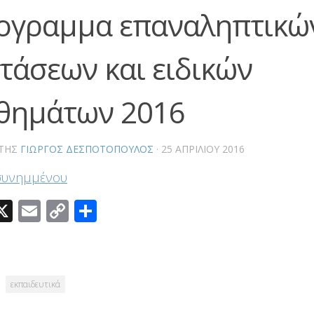
ογραμμα επαναληπτικώ
ετάσεων και ειδικών
θημάτων 2016
ΤΗΣ
ΓΙΏΡΓΟΣ ΔΕΣΠΟΤΌΠΟΥΛΟΣ
·
25 ΑΠΡΙΛΊΟΥ 2016
συνημμένου
acebook
X
Email
Copy
Μοιραστείτε
Link
εκπαιδευτικά