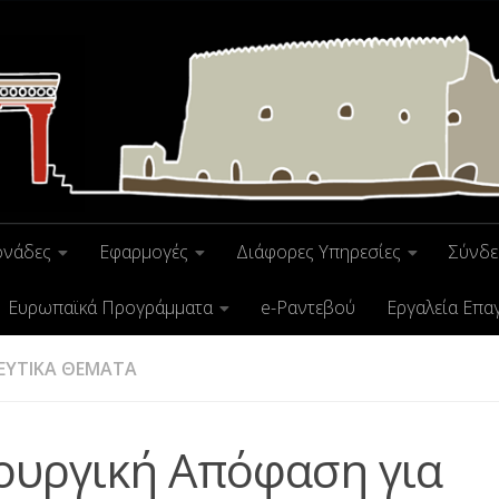
ονάδες
Εφαρμογές
Διάφορες Υπηρεσίες
Σύνδε
Ευρωπαϊκά Προγράμματα
e-Ραντεβού
Εργαλεία Επα
ΕΥΤΙΚΑ ΘΕΜΑΤΑ
ουργική Απόφαση για