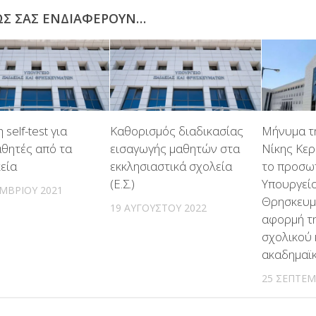
ΩΣ ΣΑΣ ΕΝΔΙΑΦΈΡΟΥΝ…
 self-test για
Καθορισμός διαδικασίας
Μήνυμα τ
αθητές από τα
εισαγωγής μαθητών στα
Νίκης Κε
εία
εκκλησιαστικά σχολεία
το προσω
(Ε.Σ.)
Υπουργείο
ΜΒΡΊΟΥ 2021
Θρησκευμ
19 ΑΥΓΟΎΣΤΟΥ 2022
αφορμή τ
σχολικού 
ακαδημαϊ
25 ΣΕΠΤΕΜ