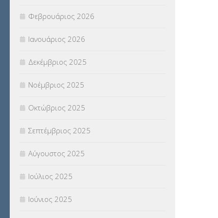
ΣΥΜΒΟΥΛΕΥΤΙΚΟΣ ΣΤΑΘΜΟΣ ΝΕΩΝ
Φεβρουάριος 2026
(18)
Ιανουάριος 2026
ΣΥΝΤΑΞΕΙΣ
(12)
Δεκέμβριος 2025
ΣΧΟΛΙΚΟΙ ΣΥΜΒΟΥΛΟΙ
(754)
Νοέμβριος 2025
ΥΠΕΡΑΡΙΘΜΟΙ
(1)
Οκτώβριος 2025
ΥΠΟΤΡΟΦΙΕΣ
(28)
Σεπτέμβριος 2025
ΦΥΣΙΚΗ ΑΓΩΓΗ
(692)
Αύγουστος 2025
Χωρίς κατηγορία
(55)
Ιούλιος 2025
Ιούνιος 2025