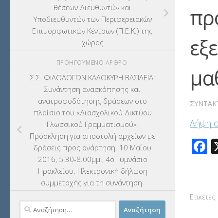
θέσεων Διευθυντών και
πρ
Υποδιευθυντών των Περιφερειακών
Επιμορφωτικών Κέντρων (Π.Ε.Κ.) της
εξ
χώρας
ΠΡΟΗΓΟΎΜΕΝΟ ΆΡΘΡΟ
μα
Σ.Σ. ΦΙΛΟΛΟΓΩΝ ΚΑΛΟΚΥΡΗ ΒΑΣΙΛΕΙΑ:
Συνάντηση ανασκόπησης και
ανατροφοδότησης δράσεων στο
ΣΥΝΤΆΚ
πλαίσιο του «Διασχολικού Δικτύου
Λήψη 
Γλωσσικού Γραμματισμού».
Πρόσκληση για αποστολή αρχείων με
F
δράσεις προς ανάρτηση. 10 Μαΐου
2016, 5.30-8.00μμ., 4ο Γυμνάσιο
Ηρακλείου. Ηλεκτρονική δήλωση
συμμετοχής για τη συνάντηση.
Ετικέτες:
Αναζήτηση
για: