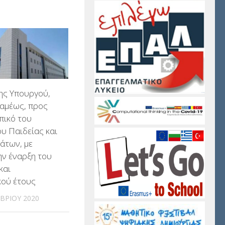
ης Υπουργού,
ραμέως, προς
πικό του
υ Παιδείας και
άτων, με
ην έναρξη του
και
κού έτους
ΒΡΊΟΥ 2020