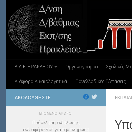
Δ.Δ.Ε. ΗΡΑΚΛΕΙΟΥ
Οργανόγραμμα
Σχολικές Μ
Διάφορα Δικαιολογητικά
Πανελλαδικές Εξετάσεις
ΑΚΟΛΟΥΘΉΣΤΕ:
ΕΚΠΑΙΔ
ΕΠΌΜΕΝΟ ΆΡΘΡΟ
Υπ
Πρόσκληση εκδήλωσης
ενδιαφέροντος για την πλήρωση