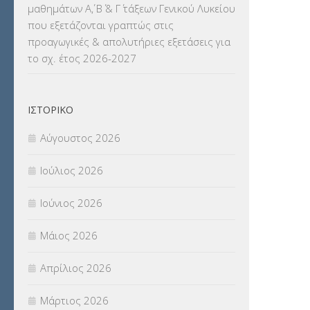
μαθημάτων Α΄, Β΄ & Γ΄ τάξεων Γενικού Λυκείου
που εξετάζονται γραπτώς στις
ΜΕΤΑΦΟΡΑ ΜΑΘΗΤΩΝ
(3)
προαγωγικές & απολυτήριες εξετάσεις για
το σχ. έτος 2026-2027
ΝΟΜΟΘΕΣΙΑ
(66)
ΟΙΚΟΝΟΜΙΚΑ ΘΕΜΑΤΑ
(73)
ΙΣΤΟΡΙΚΌ
Π.Ε.Κ. ΗΡΑΚΛΕΙΟΥ
(12)
Αύγουστος 2026
ΠΑΝΕΛΛΑΔΙΚΕΣ ΕΞΕΤΑΣΕΙΣ
(839)
Ιούλιος 2026
ΠΡΟΚΗΡΥΞΕΙΣ
(18)
Ιούνιος 2026
ΣΕΜΙΝΑΡΙΑ – ΗΜΕΡΙΔΕΣ
(495)
Μάιος 2026
ΣΕΠ
(50)
Απρίλιος 2026
ΣΤΕΛΕΧΗ
(360)
Μάρτιος 2026