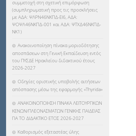
συμμετοχή στη σχετική επιμόρφωση
(συμπληρωματική προς τις προσκλήσεις
ΚΕΣΥ
(60)
με ΑΔΑ: ΨΛΡΝ46ΝΚΠΔ-ΕΙ6, ΑΔΑ:
ΨΟΨΛ46ΝΚΠΔ-001 και ΑΔΑ: ΨΤΧΔ46ΝΚΠΔ-
ΚΕΣΥΠ
(109)
ΝΚ1)
ΚΠγ – ΚΡΑΤΙΚΟ ΠΙΣΤΟΠΟΙΗΤΙΚΟ
Ανακοινοποίηση πίνακα μοριοδότησης
ΓΛΩΣΣΟΜΑΘΕΙΑΣ
(135)
αποσπάσεων στη Γενική Εκπαίδευση εντός
του ΠΥΣΔΕ Ηρακλείου διδακτικού έτους
ΚΠπ- ΚΡΑΤΙΚΟ ΠΙΣΤΟΠΟΙΗΤΙΚΟ
2026-2027
ΠΛΗΡΟΦΟΡΙΚΗΣ
(12)
Οδηγίες οριστικής υποβολής αιτήσεων
ΛΟΙΠΑ
(309)
απόσπασης μέσω της εφαρμογής «Thyrida»
ΜΑΘΗΤΕΙΑ
(275)
ΑΝΑΚΟΙΝΟΠΟΙΗΣΗ ΠΙΝΑΚΑ ΛΕΙΤΟΥΡΓΙΚΩΝ
ΚΕΝΩΝ/ΠΛΕΟΝΑΣΜΑΤΩΝ ΓΕΝΙΚΗΣ ΠΑΙΔΕΙΑΣ
ΜΕΤΑΘΕΣΕΙΣ-ΤΟΠΟΘΕΤΗΣΕΙΣ
ΓΙΑ ΤΟ ΔΙΔΑΚΤΙΚΟ ΕΤΟΣ 2026-2027
ΒΕΛΤΙΩΣΕΙΣ
(319)
Καθορισμός εξεταστέας ύλης
ΜΕΤΑΤΑΞΕΙΣ
(87)