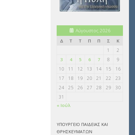
Αύγουστος 2026
Δ
Τ
Τ
Π
Π
Σ
Κ
1
2
3
4
5
6
7
8
9
10
11
12
13
14
15
16
17
18
19
20
21
22
23
24
25
26
27
28
29
30
31
« Ιούλ
ΥΠΟΥΡΓΕΙΟ ΠΑΙΔΕΙΑΣ ΚΑΙ
ΘΡΗΣΚΕΥΜΑΤΩΝ