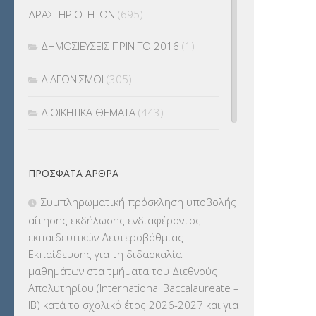
ΔΡΑΣΤΗΡΙΟΤΗΤΩΝ
(695)
ΔΗΜΟΣΙΕΥΣΕΙΣ ΠΡΙΝ ΤΟ 2016
(1)
ΔΙΑΓΩΝΙΣΜΟΙ
(305)
ΔΙΟΙΚΗΤΙΚΑ ΘΕΜΑΤΑ
(443)
ΔΙΟΡΙΣΜΟΙ
(123)
ΠΡΌΣΦΑΤΑ ΆΡΘΡΑ
ΕΚΔΡΟΜΕΣ
(7.354)
Συμπληρωματική πρόσκληση υποβολής
ΕΚΠΑΙΔΕΥΤΙΚΑ ΘΕΜΑΤΑ
(2.824)
αίτησης εκδήλωσης ενδιαφέροντος
εκπαιδευτικών Δευτεροβάθμιας
ΕΠΑΛ
(366)
Εκπαίδευσης για τη διδασκαλία
μαθημάτων στα τμήματα του Διεθνούς
ΕΠΙΜΟΡΦΩΣΗ Τ.Π.Ε.
(10)
Απολυτηρίου (International Baccalaureate –
IB) κατά το σχολικό έτος 2026-2027 και για
ΕΥΡΩΠΑΪΚΑ ΠΡΟΓΡΑΜΜΑΤΑ
(230)