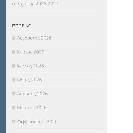
το σχ. έτος 2026-2027
ΝΟΜΟΘΕΣΙΑ
(66)
ΟΙΚΟΝΟΜΙΚΑ ΘΕΜΑΤΑ
(73)
ΙΣΤΟΡΙΚΌ
Π.Ε.Κ. ΗΡΑΚΛΕΙΟΥ
(12)
Αύγουστος 2026
ΠΑΝΕΛΛΑΔΙΚΕΣ ΕΞΕΤΑΣΕΙΣ
(839)
Ιούλιος 2026
ΠΡΟΚΗΡΥΞΕΙΣ
(18)
Ιούνιος 2026
ΣΕΜΙΝΑΡΙΑ – ΗΜΕΡΙΔΕΣ
(495)
Μάιος 2026
ΣΕΠ
(50)
Απρίλιος 2026
ΣΤΕΛΕΧΗ
(360)
Μάρτιος 2026
ΣΥΜΒΟΥΛΕΥΤΙΚΟΣ ΣΤΑΘΜΟΣ ΝΕΩΝ
Φεβρουάριος 2026
(18)