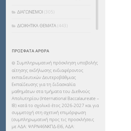
ΔΙΑΓΩΝΙΣΜΟΙ
(305)
ΔΙΟΙΚΗΤΙΚΑ ΘΕΜΑΤΑ
(443)
ΔΙΟΡΙΣΜΟΙ
(123)
ΠΡΌΣΦΑΤΑ ΆΡΘΡΑ
ΕΚΔΡΟΜΕΣ
(7.354)
Συμπληρωματική πρόσκληση υποβολής
ΕΚΠΑΙΔΕΥΤΙΚΑ ΘΕΜΑΤΑ
(2.824)
αίτησης εκδήλωσης ενδιαφέροντος
εκπαιδευτικών Δευτεροβάθμιας
ΕΠΑΛ
(366)
Εκπαίδευσης για τη διδασκαλία
μαθημάτων στα τμήματα του Διεθνούς
ΕΠΙΜΟΡΦΩΣΗ Τ.Π.Ε.
(10)
Απολυτηρίου (International Baccalaureate –
IB) κατά το σχολικό έτος 2026-2027 και για
ΕΥΡΩΠΑΪΚΑ ΠΡΟΓΡΑΜΜΑΤΑ
(230)
συμμετοχή στη σχετική επιμόρφωση
(συμπληρωματική προς τις προσκλήσεις
ΚΕΣΥ
(60)
με ΑΔΑ: ΨΛΡΝ46ΝΚΠΔ-ΕΙ6, ΑΔΑ: