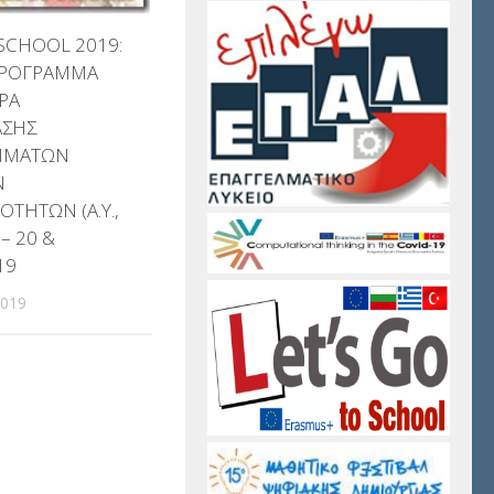
SCHOOL 2019:
ΠΡΟΓΡΑΜΜΑ
ΡΑ
ΑΣΗΣ
ΜΜΑΤΩΝ
Ν
ΟΤΗΤΩΝ (Α.Υ.,
) – 20 &
19
2019