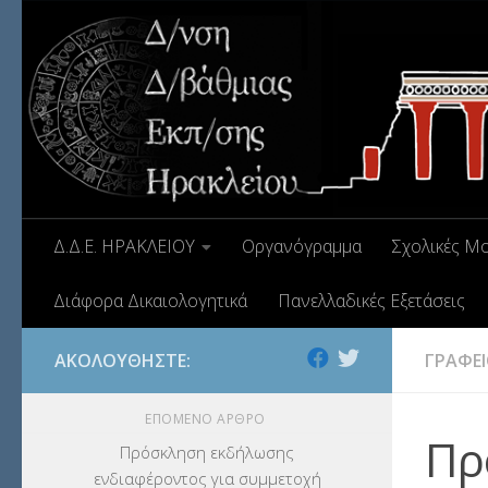
Δ.Δ.Ε. ΗΡΑΚΛΕΙΟΥ
Οργανόγραμμα
Σχολικές Μ
Διάφορα Δικαιολογητικά
Πανελλαδικές Εξετάσεις
ΑΚΟΛΟΥΘΉΣΤΕ:
ΓΡΑΦΕ
ΕΠΌΜΕΝΟ ΆΡΘΡΟ
Πρ
Πρόσκληση εκδήλωσης
ενδιαφέροντος για συμμετοχή