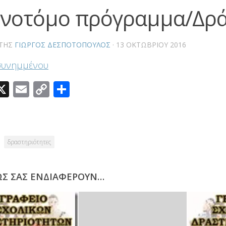
ινοτόμο πρόγραμμα/Δρ
ΤΗΣ
ΓΙΏΡΓΟΣ ΔΕΣΠΟΤΌΠΟΥΛΟΣ
·
13 ΟΚΤΩΒΡΊΟΥ 2016
συνημμένου
acebook
X
Email
Copy
Μοιραστείτε
Link
δραστηριότητες
ΩΣ ΣΑΣ ΕΝΔΙΑΦΈΡΟΥΝ…