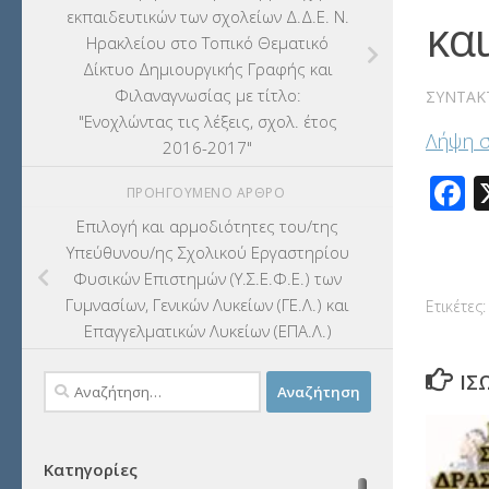
εκπαιδευτικών των σχολείων Δ.Δ.Ε. Ν.
κα
Ηρακλείου στο Τοπικό Θεματικό
Δίκτυο Δημιουργικής Γραφής και
Φιλαναγνωσίας με τίτλο:
ΣΥΝΤΆΚ
"Ενοχλώντας τις λέξεις, σχολ. έτος
Λήψη 
2016-2017"
F
ΠΡΟΗΓΟΎΜΕΝΟ ΆΡΘΡΟ
Επιλογή και αρμοδιότητες του/της
Υπεύθυνου/ης Σχολικού Εργαστηρίου
Φυσικών Επιστημών (Y.Σ.Ε.Φ.Ε.) των
Γυμνασίων, Γενικών Λυκείων (ΓΕ.Λ.) και
Ετικέτες:
Επαγγελματικών Λυκείων (ΕΠΑ.Λ.)
ΊΣ
Αναζήτηση
για:
Κατηγορίες