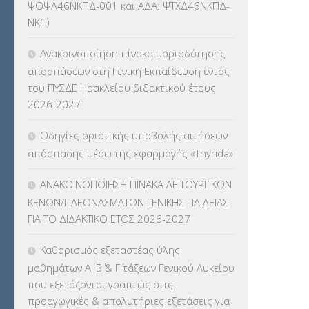
ΨΟΨΛ46ΝΚΠΔ-001 και ΑΔΑ: ΨΤΧΔ46ΝΚΠΔ-
ΚΕΣΥΠ
(109)
ΝΚ1)
ΚΠγ – ΚΡΑΤΙΚΟ ΠΙΣΤΟΠΟΙΗΤΙΚΟ
Ανακοινοποίηση πίνακα μοριοδότησης
ΓΛΩΣΣΟΜΑΘΕΙΑΣ
(135)
αποσπάσεων στη Γενική Εκπαίδευση εντός
του ΠΥΣΔΕ Ηρακλείου διδακτικού έτους
ΚΠπ- ΚΡΑΤΙΚΟ ΠΙΣΤΟΠΟΙΗΤΙΚΟ
2026-2027
ΠΛΗΡΟΦΟΡΙΚΗΣ
(12)
Οδηγίες οριστικής υποβολής αιτήσεων
ΛΟΙΠΑ
(309)
απόσπασης μέσω της εφαρμογής «Thyrida»
ΜΑΘΗΤΕΙΑ
(275)
ΑΝΑΚΟΙΝΟΠΟΙΗΣΗ ΠΙΝΑΚΑ ΛΕΙΤΟΥΡΓΙΚΩΝ
ΚΕΝΩΝ/ΠΛΕΟΝΑΣΜΑΤΩΝ ΓΕΝΙΚΗΣ ΠΑΙΔΕΙΑΣ
ΜΕΤΑΘΕΣΕΙΣ-ΤΟΠΟΘΕΤΗΣΕΙΣ
ΓΙΑ ΤΟ ΔΙΔΑΚΤΙΚΟ ΕΤΟΣ 2026-2027
ΒΕΛΤΙΩΣΕΙΣ
(319)
Καθορισμός εξεταστέας ύλης
ΜΕΤΑΤΑΞΕΙΣ
(87)
μαθημάτων Α΄, Β΄ & Γ΄ τάξεων Γενικού Λυκείου
που εξετάζονται γραπτώς στις
ΜΕΤΑΦΟΡΑ ΜΑΘΗΤΩΝ
(3)
προαγωγικές & απολυτήριες εξετάσεις για