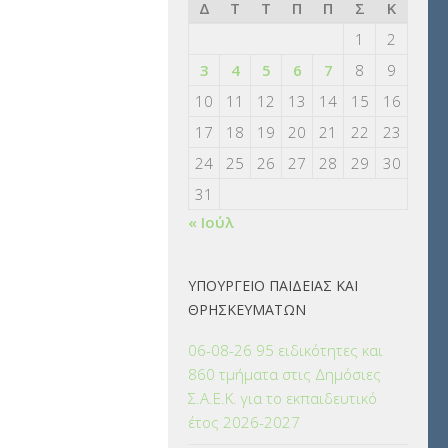
Δ
Τ
Τ
Π
Π
Σ
Κ
1
2
3
4
5
6
7
8
9
10
11
12
13
14
15
16
17
18
19
20
21
22
23
24
25
26
27
28
29
30
31
« Ιούλ
ΥΠΟΥΡΓΕΙΟ ΠΑΙΔΕΙΑΣ ΚΑΙ
ΘΡΗΣΚΕΥΜΑΤΩΝ
06-08-26 95 ειδικότητες και
860 τμήματα στις Δημόσιες
Σ.Α.Ε.Κ. για το εκπαιδευτικό
έτος 2026-2027