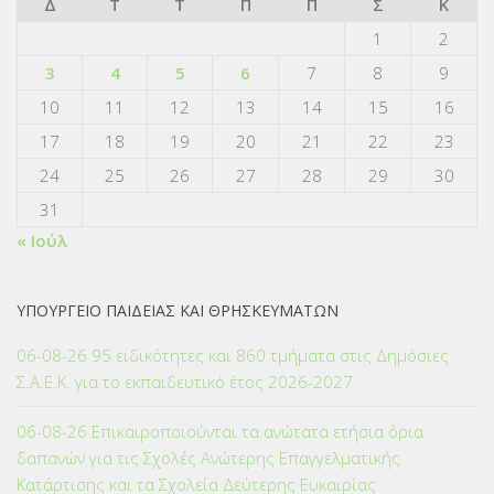
Δ
Τ
Τ
Π
Π
Σ
Κ
1
2
3
4
5
6
7
8
9
10
11
12
13
14
15
16
17
18
19
20
21
22
23
24
25
26
27
28
29
30
31
« Ιούλ
ΥΠΟΥΡΓΕΙΟ ΠΑΙΔΕΙΑΣ ΚΑΙ ΘΡΗΣΚΕΥΜΑΤΩΝ
06-08-26 95 ειδικότητες και 860 τμήματα στις Δημόσιες
Σ.Α.Ε.Κ. για το εκπαιδευτικό έτος 2026-2027
06-08-26 Επικαιροποιούνται τα ανώτατα ετήσια όρια
δαπανών για τις Σχολές Ανώτερης Επαγγελματικής
Κατάρτισης και τα Σχολεία Δεύτερης Ευκαιρίας