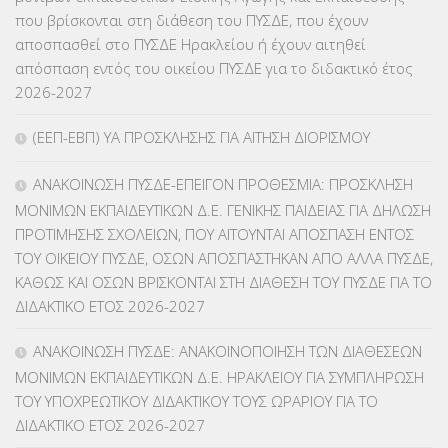
ΚΕΣΥ
(60)
που βρίσκονται στη διάθεση του ΠΥΣΔΕ, που έχουν
αποσπασθεί στο ΠΥΣΔΕ Ηρακλείου ή έχουν αιτηθεί
ΚΕΣΥΠ
(109)
απόσπαση εντός του οικείου ΠΥΣΔΕ για το διδακτικό έτος
2026-2027
ΚΠγ – ΚΡΑΤΙΚΟ ΠΙΣΤΟΠΟΙΗΤΙΚΟ ΓΛΩΣΣΟΜΑΘΕΙΑΣ
(135)
(ΕΕΠ-ΕΒΠ) ΥΑ ΠΡΟΣΚΛΗΣΗΣ ΓΙΑ ΑΙΤΗΣΗ ΔΙΟΡΙΣΜΟΥ
ΚΠπ- ΚΡΑΤΙΚΟ ΠΙΣΤΟΠΟΙΗΤΙΚΟ ΠΛΗΡΟΦΟΡΙΚΗΣ
(12)
ΑΝΑΚΟΙΝΩΣΗ ΠΥΣΔΕ-ΕΠΕΙΓΟΝ ΠΡΟΘΕΣΜΙΑ: ΠΡΟΣΚΛΗΣΗ
ΛΟΙΠΑ
(309)
ΜΟΝΙΜΩΝ ΕΚΠΑΙΔΕΥΤΙΚΩΝ Δ.Ε. ΓΕΝΙΚΗΣ ΠΑΙΔΕΙΑΣ ΓΙΑ ΔΗΛΩΣΗ
ΠΡΟΤΙΜΗΣΗΣ ΣΧΟΛΕΙΩΝ, ΠΟΥ ΑΙΤΟΥΝΤΑΙ ΑΠΟΣΠΑΣΗ ΕΝΤΟΣ
ΜΑΘΗΤΕΙΑ
(275)
ΤΟΥ ΟΙΚΕΙΟΥ ΠΥΣΔΕ, ΟΣΩΝ ΑΠΟΣΠΑΣΤΗΚΑΝ ΑΠΟ ΑΛΛΑ ΠΥΣΔΕ,
ΚΑΘΩΣ ΚΑΙ ΟΣΩΝ ΒΡΙΣΚΟΝΤΑΙ ΣΤΗ ΔΙΑΘΕΣΗ ΤΟΥ ΠΥΣΔΕ ΓΙΑ ΤΟ
ΜΕΤΑΘΕΣΕΙΣ-ΤΟΠΟΘΕΤΗΣΕΙΣ ΒΕΛΤΙΩΣΕΙΣ
(319)
ΔΙΔΑΚΤΙΚΟ ΕΤΟΣ 2026-2027
ΜΕΤΑΤΑΞΕΙΣ
(87)
ΑΝΑΚΟΙΝΩΣΗ ΠΥΣΔΕ: ΑΝΑΚΟΙΝΟΠΟΙΗΣΗ ΤΩΝ ΔΙΑΘΕΣΕΩΝ
ΜΟΝΙΜΩΝ ΕΚΠΑΙΔΕΥΤΙΚΩΝ Δ.Ε. ΗΡΑΚΛΕΙΟΥ ΓΙΑ ΣΥΜΠΛΗΡΩΣΗ
ΜΕΤΑΦΟΡΑ ΜΑΘΗΤΩΝ
(3)
ΤΟΥ ΥΠΟΧΡΕΩΤΙΚΟΥ ΔΙΔΑΚΤΙΚΟΥ ΤΟΥΣ ΩΡΑΡΙΟΥ ΓΙΑ ΤΟ
ΔΙΔΑΚΤΙΚΟ ΕΤΟΣ 2026-2027
ΝΟΜΟΘΕΣΙΑ
(66)