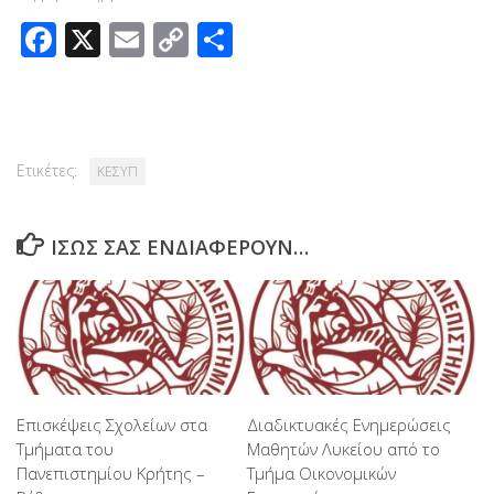
Facebook
X
Email
Copy
Μοιραστείτε
Link
Ετικέτες:
ΚΕΣΥΠ
ΊΣΩΣ ΣΑΣ ΕΝΔΙΑΦΈΡΟΥΝ…
Επισκέψεις Σχολείων στα
Διαδικτυακές Ενημερώσεις
Τμήματα του
Μαθητών Λυκείου από το
Πανεπιστημίου Κρήτης –
Τμήμα Οικονομικών