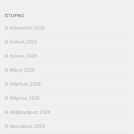
ΟΙΚΟΝΟΜΙΚΑ ΘΕΜΑΤΑ
(73)
ΙΣΤΟΡΙΚΌ
Π.Ε.Κ. ΗΡΑΚΛΕΙΟΥ
(12)
Αύγουστος 2026
ΠΑΝΕΛΛΑΔΙΚΕΣ ΕΞΕΤΑΣΕΙΣ
(839)
Ιούλιος 2026
ΠΡΟΚΗΡΥΞΕΙΣ
(18)
Ιούνιος 2026
ΣΕΜΙΝΑΡΙΑ – ΗΜΕΡΙΔΕΣ
(495)
Μάιος 2026
ΣΕΠ
(50)
Απρίλιος 2026
ΣΤΕΛΕΧΗ
(360)
Μάρτιος 2026
ΣΥΜΒΟΥΛΕΥΤΙΚΟΣ ΣΤΑΘΜΟΣ ΝΕΩΝ
(18)
Φεβρουάριος 2026
ΣΥΝΤΑΞΕΙΣ
(12)
Ιανουάριος 2026