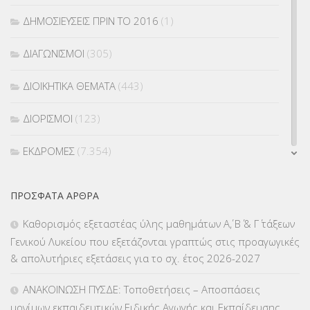
ΔΗΜΟΣΙΕΥΣΕΙΣ ΠΡΙΝ ΤΟ 2016
(1)
ΔΙΑΓΩΝΙΣΜΟΙ
(305)
ΔΙΟΙΚΗΤΙΚΑ ΘΕΜΑΤΑ
(443)
ΔΙΟΡΙΣΜΟΙ
(123)
ΕΚΔΡΟΜΕΣ
(7.354)
ΕΚΠΑΙΔΕΥΤΙΚΑ ΘΕΜΑΤΑ
(2.823)
ΠΡΌΣΦΑΤΑ ΆΡΘΡΑ
ΕΠΑΛ
(366)
Καθορισμός εξεταστέας ύλης μαθημάτων Α΄, Β΄ & Γ΄ τάξεων
Γενικού Λυκείου που εξετάζονται γραπτώς στις προαγωγικές
ΕΠΙΜΟΡΦΩΣΗ Τ.Π.Ε.
(10)
& απολυτήριες εξετάσεις για το σχ. έτος 2026-2027
ΕΥΡΩΠΑΪΚΑ ΠΡΟΓΡΑΜΜΑΤΑ
(230)
ΑΝΑΚΟΙΝΩΣΗ ΠΥΣΔΕ: Τοποθετήσεις – Αποσπάσεις
μονίμων εκπαιδευτικών Ειδικής Αγωγής και Εκπαίδευσης