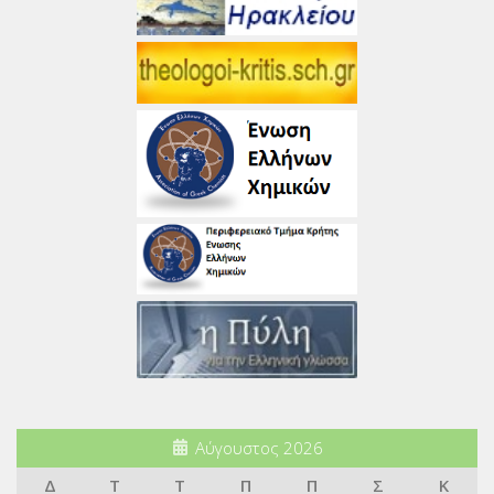
Αύγουστος 2026
Δ
Τ
Τ
Π
Π
Σ
Κ