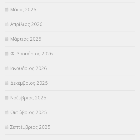
ΣΕΜΙΝΑΡΙΑ – ΗΜΕΡΙΔΕΣ
(495)
Μάιος 2026
ΣΕΠ
(50)
Απρίλιος 2026
ΣΤΕΛΕΧΗ
(360)
Μάρτιος 2026
ΣΥΜΒΟΥΛΕΥΤΙΚΟΣ ΣΤΑΘΜΟΣ ΝΕΩΝ
(18)
Φεβρουάριος 2026
ΣΥΝΤΑΞΕΙΣ
(12)
Ιανουάριος 2026
ΣΧΟΛΙΚΟΙ ΣΥΜΒΟΥΛΟΙ
(754)
Δεκέμβριος 2025
ΥΠΕΡΑΡΙΘΜΟΙ
(1)
Νοέμβριος 2025
ΥΠΟΤΡΟΦΙΕΣ
(28)
Οκτώβριος 2025
ΦΥΣΙΚΗ ΑΓΩΓΗ
(692)
Σεπτέμβριος 2025
Χωρίς κατηγορία
(55)