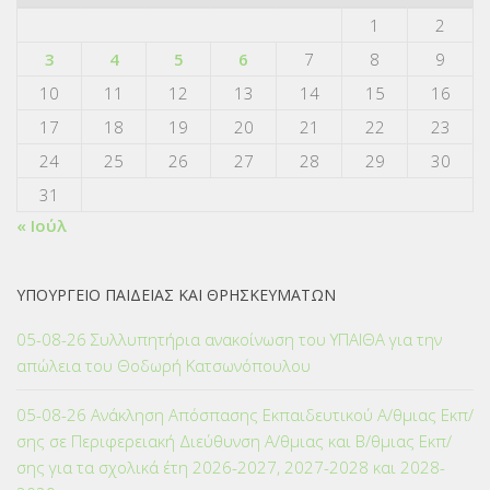
1
2
3
4
5
6
7
8
9
10
11
12
13
14
15
16
17
18
19
20
21
22
23
24
25
26
27
28
29
30
31
« Ιούλ
ΥΠΟΥΡΓΕΙΟ ΠΑΙΔΕΙΑΣ ΚΑΙ ΘΡΗΣΚΕΥΜΑΤΩΝ
05-08-26 Συλλυπητήρια ανακοίνωση του ΥΠΑΙΘΑ για την
απώλεια του Θοδωρή Κατσωνόπουλου
05-08-26 Ανάκληση Απόσπασης Εκπαιδευτικού Α/θμιας Εκπ/
σης σε Περιφερειακή Διεύθυνση Α/θμιας και Β/θμιας Εκπ/
σης για τα σχολικά έτη 2026-2027, 2027-2028 και 2028-