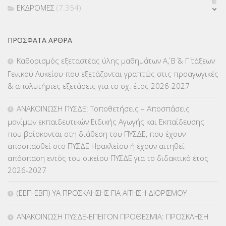
ΕΚΔΡΟΜΕΣ
(7.354)
ΕΚΠΑΙΔΕΥΤΙΚΑ ΘΕΜΑΤΑ
(2.823)
ΠΡΌΣΦΑΤΑ ΆΡΘΡΑ
ΕΠΑΛ
(366)
Καθορισμός εξεταστέας ύλης μαθημάτων Α΄, Β΄ & Γ΄ τάξεων
Γενικού Λυκείου που εξετάζονται γραπτώς στις προαγωγικές
ΕΠΙΜΟΡΦΩΣΗ Τ.Π.Ε.
(10)
& απολυτήριες εξετάσεις για το σχ. έτος 2026-2027
ΕΥΡΩΠΑΪΚΑ ΠΡΟΓΡΑΜΜΑΤΑ
(230)
ΑΝΑΚΟΙΝΩΣΗ ΠΥΣΔΕ: Τοποθετήσεις – Αποσπάσεις
μονίμων εκπαιδευτικών Ειδικής Αγωγής και Εκπαίδευσης
ΚΕΣΥ
(60)
που βρίσκονται στη διάθεση του ΠΥΣΔΕ, που έχουν
αποσπασθεί στο ΠΥΣΔΕ Ηρακλείου ή έχουν αιτηθεί
ΚΕΣΥΠ
(109)
απόσπαση εντός του οικείου ΠΥΣΔΕ για το διδακτικό έτος
2026-2027
ΚΠγ – ΚΡΑΤΙΚΟ ΠΙΣΤΟΠΟΙΗΤΙΚΟ ΓΛΩΣΣΟΜΑΘΕΙΑΣ
(135)
(ΕΕΠ-ΕΒΠ) ΥΑ ΠΡΟΣΚΛΗΣΗΣ ΓΙΑ ΑΙΤΗΣΗ ΔΙΟΡΙΣΜΟΥ
ΚΠπ- ΚΡΑΤΙΚΟ ΠΙΣΤΟΠΟΙΗΤΙΚΟ ΠΛΗΡΟΦΟΡΙΚΗΣ
(12)
ΑΝΑΚΟΙΝΩΣΗ ΠΥΣΔΕ-ΕΠΕΙΓΟΝ ΠΡΟΘΕΣΜΙΑ: ΠΡΟΣΚΛΗΣΗ
ΛΟΙΠΑ
(309)