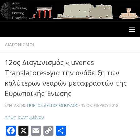
ΔΙΑΓΩΝΙΣΜΟΙ
12ος Διαγωνισμός «Juvenes
Translatores»για την ανάδειξη των
καλύτερων νεαρών μεταφραστών της
Ευρωπαϊκής Ένωσης
ΣΥΝΤΆΚΤΗΣ
ΓΙΏΡΓΟΣ ΔΕΣΠΟΤΌΠΟΥΛΟΣ
·
15 ΟΚΤΩΒΡΊΟΥ 2018
Λήψη συνημμένου
Facebook
X
Email
Copy
Μοιραστείτε