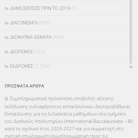
ΔΗΜΟΣΙΕΥΣΕΙΣ ΠΡΙΝ ΤΟ 2016
(1)
ΔΙΑΓΩΝΙΣΜΟΙ
(305)
ΔΙΟΙΚΗΤΙΚΑ ΘΕΜΑΤΑ
(443)
ΔΙΟΡΙΣΜΟΙ
(123)
ΕΚΔΡΟΜΕΣ
(7.354)
ΕΚΠΑΙΔΕΥΤΙΚΑ ΘΕΜΑΤΑ
(2.824)
ΠΡΌΣΦΑΤΑ ΆΡΘΡΑ
ΕΠΑΛ
(366)
Συμπληρωματική πρόσκληση υποβολής αίτησης
εκδήλωσης ενδιαφέροντος εκπαιδευτικών Δευτεροβάθμιας
ΕΠΙΜΟΡΦΩΣΗ Τ.Π.Ε.
(10)
Εκπαίδευσης για τη διδασκαλία μαθημάτων στα τμήματα
του Διεθνούς Απολυτηρίου (International Baccalaureate – IB)
ΕΥΡΩΠΑΪΚΑ ΠΡΟΓΡΑΜΜΑΤΑ
(230)
κατά το σχολικό έτος 2026-2027 και για συμμετοχή στη
σχετική επιμόρφωση (συμπληρωματική προς τις