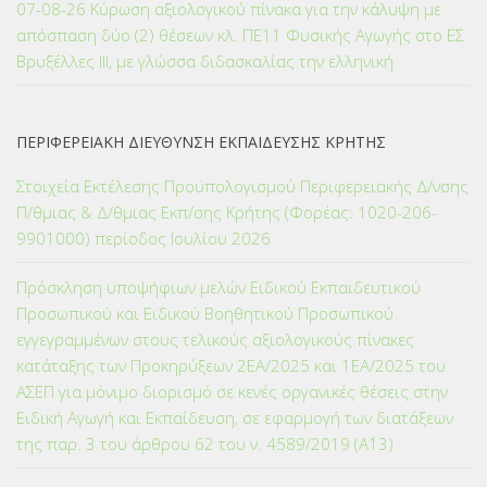
07-08-26 Κύρωση αξιολογικού πίνακα για την κάλυψη με
απόσπαση δύο (2) θέσεων κλ. ΠΕ11 Φυσικής Αγωγής στο ΕΣ
Βρυξέλλες ΙΙΙ, με γλώσσα διδασκαλίας την ελληνική
ΠΕΡΙΦΕΡΕΙΑΚΗ ΔΙΕΥΘΥΝΣΗ ΕΚΠΑΙΔΕΥΣΗΣ ΚΡΗΤΗΣ
Στοιχεία Εκτέλεσης Προϋπολογισμού Περιφερειακής Δ/νσης
Π/θμιας & Δ/θμιας Εκπ/σης Κρήτης (Φορέας: 1020-206-
9901000) περίοδος Ιουλίου 2026
Πρόσκληση υποψήφιων μελών Ειδικού Εκπαιδευτικού
Προσωπικού και Ειδικού Βοηθητικού Προσωπικού
εγγεγραμμένων στους τελικούς αξιολογικούς πίνακες
κατάταξης των Προκηρύξεων 2ΕΑ/2025 και 1ΕΑ/2025 του
ΑΣΕΠ για μόνιμο διορισμό σε κενές οργανικές θέσεις στην
Ειδική Αγωγή και Εκπαίδευση, σε εφαρμογή των διατάξεων
της παρ. 3 του άρθρου 62 του ν. 4589/2019 (Α΄13)