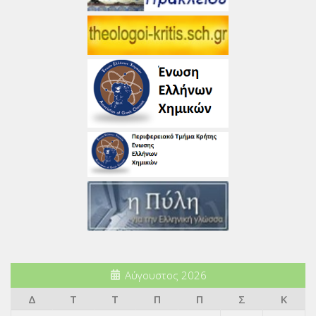
Αύγουστος 2026
Δ
Τ
Τ
Π
Π
Σ
Κ