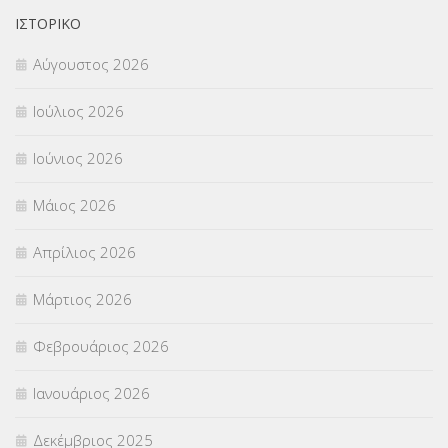
ΟΙΚΟΝΟΜΙΚΑ ΘΕΜΑΤΑ
(73)
ΙΣΤΟΡΙΚΌ
Αύγουστος 2026
Π.Ε.Κ. ΗΡΑΚΛΕΙΟΥ
(12)
Ιούλιος 2026
ΠΑΝΕΛΛΑΔΙΚΕΣ ΕΞΕΤΑΣΕΙΣ
(839)
Ιούνιος 2026
ΠΡΟΚΗΡΥΞΕΙΣ
(18)
Μάιος 2026
ΣΕΜΙΝΑΡΙΑ – ΗΜΕΡΙΔΕΣ
(495)
Απρίλιος 2026
ΣΕΠ
(50)
Μάρτιος 2026
ΣΤΕΛΕΧΗ
(360)
Φεβρουάριος 2026
ΣΥΜΒΟΥΛΕΥΤΙΚΟΣ ΣΤΑΘΜΟΣ ΝΕΩΝ
(18)
Ιανουάριος 2026
ΣΥΝΤΑΞΕΙΣ
(12)
Δεκέμβριος 2025
ΣΧΟΛΙΚΟΙ ΣΥΜΒΟΥΛΟΙ
(754)