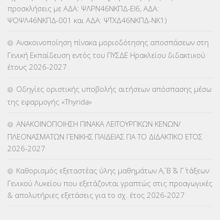
ΚΕΣΥ
(60)
προσκλήσεις με ΑΔΑ: ΨΛΡΝ46ΝΚΠΔ-ΕΙ6, ΑΔΑ:
ΨΟΨΛ46ΝΚΠΔ-001 και ΑΔΑ: ΨΤΧΔ46ΝΚΠΔ-ΝΚ1)
ΚΕΣΥΠ
(109)
Ανακοινοποίηση πίνακα μοριοδότησης αποσπάσεων στη
ΚΠγ – ΚΡΑΤΙΚΟ ΠΙΣΤΟΠΟΙΗΤΙΚΟ ΓΛΩΣΣΟΜΑΘΕΙΑΣ
(135)
Γενική Εκπαίδευση εντός του ΠΥΣΔΕ Ηρακλείου διδακτικού
έτους 2026-2027
ΚΠπ- ΚΡΑΤΙΚΟ ΠΙΣΤΟΠΟΙΗΤΙΚΟ ΠΛΗΡΟΦΟΡΙΚΗΣ
(12)
Οδηγίες οριστικής υποβολής αιτήσεων απόσπασης μέσω
ΛΟΙΠΑ
(309)
της εφαρμογής «Thyrida»
ΜΑΘΗΤΕΙΑ
(275)
ΑΝΑΚΟΙΝΟΠΟΙΗΣΗ ΠΙΝΑΚΑ ΛΕΙΤΟΥΡΓΙΚΩΝ ΚΕΝΩΝ/
ΠΛΕΟΝΑΣΜΑΤΩΝ ΓΕΝΙΚΗΣ ΠΑΙΔΕΙΑΣ ΓΙΑ ΤΟ ΔΙΔΑΚΤΙΚΟ ΕΤΟΣ
ΜΕΤΑΘΕΣΕΙΣ-ΤΟΠΟΘΕΤΗΣΕΙΣ ΒΕΛΤΙΩΣΕΙΣ
(319)
2026-2027
ΜΕΤΑΤΑΞΕΙΣ
(87)
Καθορισμός εξεταστέας ύλης μαθημάτων Α΄, Β΄ & Γ΄ τάξεων
Γενικού Λυκείου που εξετάζονται γραπτώς στις προαγωγικές
ΜΕΤΑΦΟΡΑ ΜΑΘΗΤΩΝ
(3)
& απολυτήριες εξετάσεις για το σχ. έτος 2026-2027
ΝΟΜΟΘΕΣΙΑ
(66)