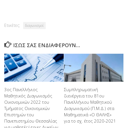
Link
Ετικέτες:
διαγωνισμοί
ΊΣΩΣ ΣΑΣ ΕΝΔΙΑΦΈΡΟΥΝ…
3ος Πανελλήνιος
Συμπληρωματική
Μαθητικός Διαγωνισμός
διενέργεια του 81ου
Οικονομικών 2022 του
Πανελλήνιου Μαθητικού
Τμήματος Οικονομικών
Διαγωνισμού (Π.Μ.Δ.) στα
Επιστημών του
Μαθηματικά «Ο ΘΑΛΗΣ»
Πανεπιστημίου Θεσσαλίας
για το σχ. έτος 2020-2021
για μαθητές/-τριες Λυκείων