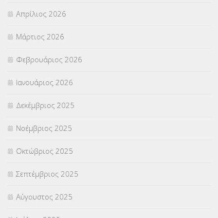
Απρίλιος 2026
ΣΕΠ
(50)
Μάρτιος 2026
ΣΤΕΛΕΧΗ
(360)
Φεβρουάριος 2026
ΣΥΜΒΟΥΛΕΥΤΙΚΟΣ ΣΤΑΘΜΟΣ ΝΕΩΝ
(18)
Ιανουάριος 2026
ΣΥΝΤΑΞΕΙΣ
(12)
Δεκέμβριος 2025
ΣΧΟΛΙΚΟΙ ΣΥΜΒΟΥΛΟΙ
(754)
Νοέμβριος 2025
ΥΠΕΡΑΡΙΘΜΟΙ
(1)
Οκτώβριος 2025
ΥΠΟΤΡΟΦΙΕΣ
(28)
Σεπτέμβριος 2025
ΦΥΣΙΚΗ ΑΓΩΓΗ
(692)
Αύγουστος 2025
Χωρίς κατηγορία
(55)