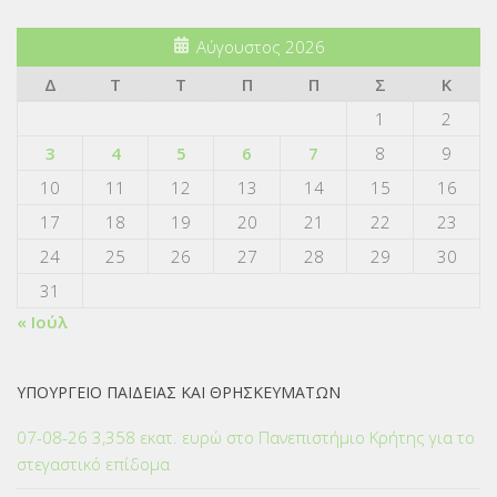
Αύγουστος 2026
Δ
Τ
Τ
Π
Π
Σ
Κ
1
2
3
4
5
6
7
8
9
10
11
12
13
14
15
16
17
18
19
20
21
22
23
24
25
26
27
28
29
30
31
« Ιούλ
ΥΠΟΥΡΓΕΙΟ ΠΑΙΔΕΙΑΣ ΚΑΙ ΘΡΗΣΚΕΥΜΑΤΩΝ
07-08-26 3,358 εκατ. ευρώ στο Πανεπιστήμιο Κρήτης για το
στεγαστικό επίδομα