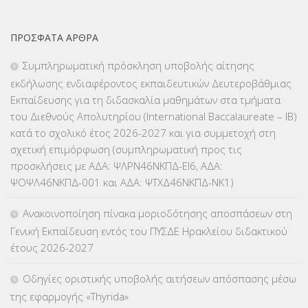
ΕΚΠΑΙΔΕΥΤΙΚΑ ΘΕΜΑΤΑ
(2.824)
ΠΡΌΣΦΑΤΑ ΆΡΘΡΑ
ΕΠΑΛ
(366)
Συμπληρωματική πρόσκληση υποβολής αίτησης
εκδήλωσης ενδιαφέροντος εκπαιδευτικών Δευτεροβάθμιας
ΕΠΙΜΟΡΦΩΣΗ Τ.Π.Ε.
(10)
Εκπαίδευσης για τη διδασκαλία μαθημάτων στα τμήματα
του Διεθνούς Απολυτηρίου (International Baccalaureate – IB)
ΕΥΡΩΠΑΪΚΑ ΠΡΟΓΡΑΜΜΑΤΑ
(230)
κατά το σχολικό έτος 2026-2027 και για συμμετοχή στη
σχετική επιμόρφωση (συμπληρωματική προς τις
ΚΕΣΥ
(60)
προσκλήσεις με ΑΔΑ: ΨΛΡΝ46ΝΚΠΔ-ΕΙ6, ΑΔΑ:
ΨΟΨΛ46ΝΚΠΔ-001 και ΑΔΑ: ΨΤΧΔ46ΝΚΠΔ-ΝΚ1)
ΚΕΣΥΠ
(109)
Ανακοινοποίηση πίνακα μοριοδότησης αποσπάσεων στη
ΚΠγ – ΚΡΑΤΙΚΟ ΠΙΣΤΟΠΟΙΗΤΙΚΟ ΓΛΩΣΣΟΜΑΘΕΙΑΣ
(135)
Γενική Εκπαίδευση εντός του ΠΥΣΔΕ Ηρακλείου διδακτικού
έτους 2026-2027
ΚΠπ- ΚΡΑΤΙΚΟ ΠΙΣΤΟΠΟΙΗΤΙΚΟ ΠΛΗΡΟΦΟΡΙΚΗΣ
(12)
Οδηγίες οριστικής υποβολής αιτήσεων απόσπασης μέσω
ΛΟΙΠΑ
(309)
της εφαρμογής «Thyrida»