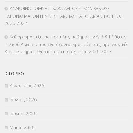
ΜΑΘΗΤΕΙΑ
(275)
ΑΝΑΚΟΙΝΟΠΟΙΗΣΗ ΠΙΝΑΚΑ ΛΕΙΤΟΥΡΓΙΚΩΝ ΚΕΝΩΝ/
ΠΛΕΟΝΑΣΜΑΤΩΝ ΓΕΝΙΚΗΣ ΠΑΙΔΕΙΑΣ ΓΙΑ ΤΟ ΔΙΔΑΚΤΙΚΟ ΕΤΟΣ
ΜΕΤΑΘΕΣΕΙΣ-ΤΟΠΟΘΕΤΗΣΕΙΣ ΒΕΛΤΙΩΣΕΙΣ
(319)
2026-2027
ΜΕΤΑΤΑΞΕΙΣ
(87)
Καθορισμός εξεταστέας ύλης μαθημάτων Α΄, Β΄ & Γ΄ τάξεων
Γενικού Λυκείου που εξετάζονται γραπτώς στις προαγωγικές
ΜΕΤΑΦΟΡΑ ΜΑΘΗΤΩΝ
(3)
& απολυτήριες εξετάσεις για το σχ. έτος 2026-2027
ΝΟΜΟΘΕΣΙΑ
(66)
ΟΙΚΟΝΟΜΙΚΑ ΘΕΜΑΤΑ
(73)
ΙΣΤΟΡΙΚΌ
Αύγουστος 2026
Π.Ε.Κ. ΗΡΑΚΛΕΙΟΥ
(12)
Ιούλιος 2026
ΠΑΝΕΛΛΑΔΙΚΕΣ ΕΞΕΤΑΣΕΙΣ
(839)
Ιούνιος 2026
ΠΡΟΚΗΡΥΞΕΙΣ
(18)
Μάιος 2026
ΣΕΜΙΝΑΡΙΑ – ΗΜΕΡΙΔΕΣ
(495)