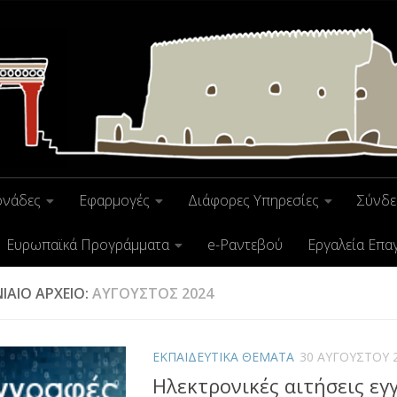
ονάδες
Εφαρμογές
Διάφορες Υπηρεσίες
Σύνδε
Ευρωπαϊκά Προγράμματα
e-Ραντεβού
Εργαλεία Επα
ΙΑΊΟ ΑΡΧΕΊΟ:
ΑΎΓΟΥΣΤΟΣ 2024
ΕΚΠΑΙΔΕΥΤΙΚΑ ΘΕΜΑΤΑ
30 ΑΥΓΟΎΣΤΟΥ 
Ηλεκτρονικές αιτήσεις εγ