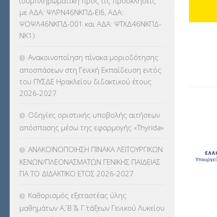
(συμπληρωματική προς τις προσκλήσεις
ΚΕΣΥ
(60)
με ΑΔΑ: ΨΛΡΝ46ΝΚΠΔ-ΕΙ6, ΑΔΑ:
ΨΟΨΛ46ΝΚΠΔ-001 και ΑΔΑ: ΨΤΧΔ46ΝΚΠΔ-
ΚΕΣΥΠ
(109)
ΝΚ1)
ΚΠγ – ΚΡΑΤΙΚΟ ΠΙΣΤΟΠΟΙΗΤΙΚΟ
Ανακοινοποίηση πίνακα μοριοδότησης
ΓΛΩΣΣΟΜΑΘΕΙΑΣ
(135)
αποσπάσεων στη Γενική Εκπαίδευση εντός
του ΠΥΣΔΕ Ηρακλείου διδακτικού έτους
ΚΠπ- ΚΡΑΤΙΚΟ ΠΙΣΤΟΠΟΙΗΤΙΚΟ
2026-2027
ΠΛΗΡΟΦΟΡΙΚΗΣ
(12)
Οδηγίες οριστικής υποβολής αιτήσεων
ΛΟΙΠΑ
(309)
απόσπασης μέσω της εφαρμογής «Thyrida»
ΜΑΘΗΤΕΙΑ
(275)
ΑΝΑΚΟΙΝΟΠΟΙΗΣΗ ΠΙΝΑΚΑ ΛΕΙΤΟΥΡΓΙΚΩΝ
ΚΕΝΩΝ/ΠΛΕΟΝΑΣΜΑΤΩΝ ΓΕΝΙΚΗΣ ΠΑΙΔΕΙΑΣ
ΜΕΤΑΘΕΣΕΙΣ-ΤΟΠΟΘΕΤΗΣΕΙΣ
ΓΙΑ ΤΟ ΔΙΔΑΚΤΙΚΟ ΕΤΟΣ 2026-2027
ΒΕΛΤΙΩΣΕΙΣ
(319)
Καθορισμός εξεταστέας ύλης
ΜΕΤΑΤΑΞΕΙΣ
(87)
μαθημάτων Α΄, Β΄ & Γ΄ τάξεων Γενικού Λυκείου