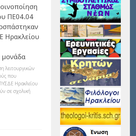
οινοποίηση
ου ΠΕ04.04
ποσπάστηκαν
Ε Ηρακλείου
 μονάδα
η λειτουργικών
ούς που
ΠΥΣΔΕ Ηρακλείου
ύν σε σχολική
αστείτε