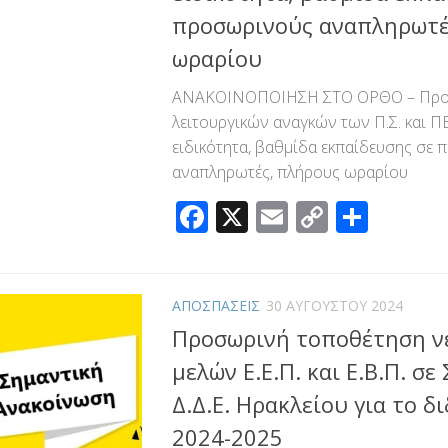
προσωρινούς αναπληρωτέ
ωραρίου
ΑΝΑΚΟΙΝΟΠΟΙΗΣΗ ΣΤΟ ΟΡΘΟ – Προ
λειτουργικών αναγκών των Π.Σ. και ΠΕ
ειδικότητα, βαθμίδα εκπαίδευσης σε
αναπληρωτές, πλήρους ωραρίου
Facebook
X
Email
Copy
Μοιρ
Link
ΑΠΟΣΠΑΣΕΙΣ
30 ΑΥΓΟΎΣΤΟΥ 2024
Προσωρινή τοποθέτηση ν
μελών Ε.Ε.Π. και Ε.Β.Π. σ
Δ.Δ.Ε. Ηρακλείου για το δ
2024-2025