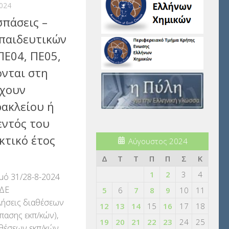
024
πάσεις –
παιδευτικών
ΠΕ04, ΠΕ05,
ονται στη
έχουν
ακλείου ή
εντός του
κτικό έτος
Αύγουστος 2024
Δ
Τ
Τ
Π
Π
Σ
Κ
1
2
3
4
θμό 31/28-8-2024
ΔΔΕ
5
6
7
8
9
10
11
κλήσεις διαθέσεων
12
13
14
15
16
17
18
πασης εκπ/κών),
19
20
21
22
23
24
25
αθέσεων εκπ/κών