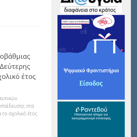
αστείτε
ροβάθμιας
 Δεύτερης
σχολικό έτος
ευτικών
κπαίδευσης στα
α το σχολικό έτος
αστείτε