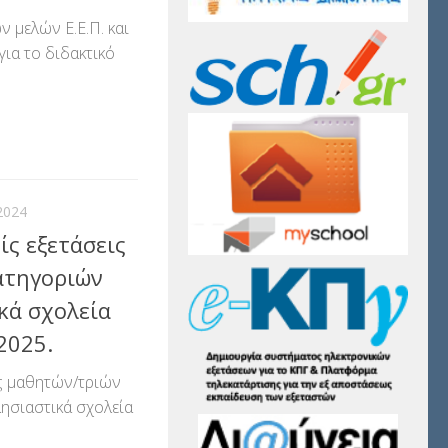
μελών Ε.Ε.Π. και
για το διδακτικό
αστείτε
2024
ίς εξετάσεις
ατηγοριών
κά σχολεία
2025.
ις μαθητών/τριών
ησιαστικά σχολεία