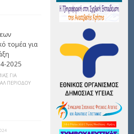
σεων
κό τομέα για
άξη
24-2025
ΙΑΣ ΓΙΑ
ΑΛ ΠΕΡΙΟΔΟΥ
αστείτε
024