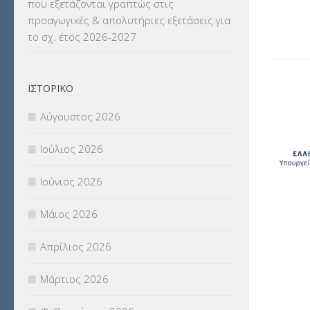
που εξετάζονται γραπτώς στις
ΜΕΤΑΦΟΡΑ ΜΑΘΗΤΩΝ
(3)
προαγωγικές & απολυτήριες εξετάσεις για
το σχ. έτος 2026-2027
ΝΟΜΟΘΕΣΙΑ
(66)
ΟΙΚΟΝΟΜΙΚΑ ΘΕΜΑΤΑ
(73)
ΙΣΤΟΡΙΚΌ
Π.Ε.Κ. ΗΡΑΚΛΕΙΟΥ
(12)
Αύγουστος 2026
ΠΑΝΕΛΛΑΔΙΚΕΣ ΕΞΕΤΑΣΕΙΣ
(839)
Ιούλιος 2026
ΠΡΟΚΗΡΥΞΕΙΣ
(18)
Ιούνιος 2026
ΣΕΜΙΝΑΡΙΑ – ΗΜΕΡΙΔΕΣ
(495)
Μάιος 2026
ΣΕΠ
(50)
Απρίλιος 2026
ΣΤΕΛΕΧΗ
(360)
Μάρτιος 2026
ΣΥΜΒΟΥΛΕΥΤΙΚΟΣ ΣΤΑΘΜΟΣ ΝΕΩΝ