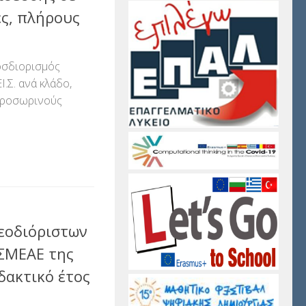
ς, πλήρους
σδιορισμός
Ι.Σ. ανά κλάδο,
 προσωρινούς
αστείτε
εοδιόριστων
ε ΣΜΕΑΕ της
ιδακτικό έτος