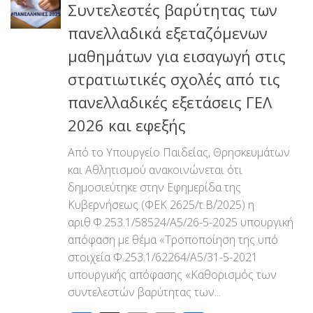
Συντελεστές βαρύτητας των
πανελλαδικά εξεταζόμενων
μαθημάτων για εισαγωγή στις
στρατιωτικές σχολές από τις
πανελλαδικές εξετάσεις ΓΕΛ
2026 και εφεξής
Από το Υπουργείο Παιδείας, Θρησκευμάτων
και Αθλητισμού ανακοινώνεται ότι
δημοσιεύτηκε στην Εφημερίδα της
Κυβερνήσεως (ΦΕΚ 2625/τ.Β΄/2025) η
αριθ.Φ.253.1/58524/Α5/26-5-2025 υπουργική
απόφαση με θέμα «Τροποποίηση της υπό
στοιχεία Φ.253.1/62264/Α5/31-5-2021
υπουργικής απόφασης «Καθορισμός των
συντελεστών βαρύτητας των...