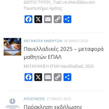
ΔΕΛΤΙΟ ΤΥΠΟΥ_ Γιατί να σπουδάσω στο
Πανεπιστήμιο Κρήτης;
Facebook
X
Email
Copy
Μοιραστεί
Link
ΜΕΤΑΦΟΡΑ ΜΑΘΗΤΩΝ
28 ΜΑΪ́ΟΥ 2025
Πανελλαδικές 2025 – μεταφορά
μαθητών ΕΠΑΛ
ΜΕΤΑΚΙΝΗΣΗ ΕΠΑΛ πανελλαδικές 2025
Facebook
X
Email
Copy
Μοιραστεί
Link
ΑΠΟΣΠΑΣΕΙΣ
27 ΜΑΪ́ΟΥ 2025
Πρόσκληση εκδήλωσης