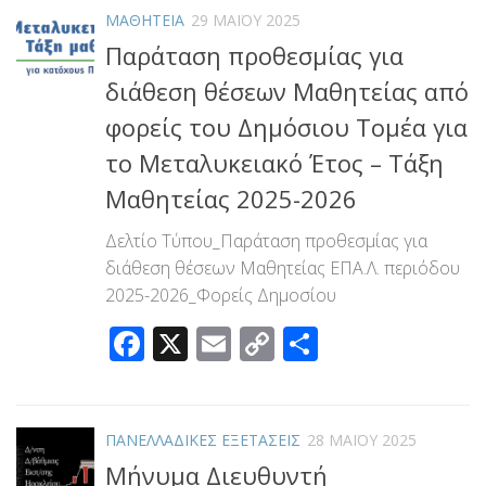
ΜΑΘΗΤΕΙΑ
29 ΜΑΪ́ΟΥ 2025
Παράταση προθεσμίας για
διάθεση θέσεων Μαθητείας από
φορείς του Δημόσιου Τομέα για
το Μεταλυκειακό Έτος – Τάξη
Μαθητείας 2025-2026
Δελτίο Τύπου_Παράταση προθεσμίας για
διάθεση θέσεων Μαθητείας ΕΠΑ.Λ. περιόδου
2025-2026_Φορείς Δημοσίου
Facebook
X
Email
Copy
Μοιραστεί
Link
ΠΑΝΕΛΛΑΔΙΚΕΣ ΕΞΕΤΑΣΕΙΣ
28 ΜΑΪ́ΟΥ 2025
Μήνυμα Διευθυντή