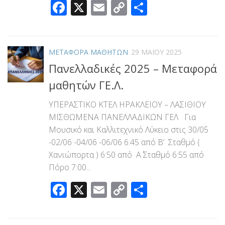
Facebook
X
Email
Copy
Μοιραστεί
Link
ΜΕΤΑΦΟΡΑ ΜΑΘΗΤΩΝ
29 ΜΑΪ́ΟΥ 2025
Πανελλαδικές 2025 – Μεταφορά
μαθητών ΓΕ.Λ.
ΥΠΕΡΑΣΤΙΚΟ ΚΤΕΛ ΗΡΑΚΛΕΙΟΥ – ΛΑΣΙΘΙΟΥ
ΜΙΣΘΩΜΕΝΑ ΠΑΝΕΛΛΑΔΙΚΩΝ ΓΕΛ Για
Μουσικό και Καλλιτεχνικό Λύκειο στις 30/05
-02/06 -04/06 -06/06 6:45 από Β’ Σταθμό (
Χανιώπορτα ) 6:50 από Α΄ Σταθμό 6:55 από
Πόρο 7:00...
Facebook
X
Email
Copy
Μοιραστεί
Link