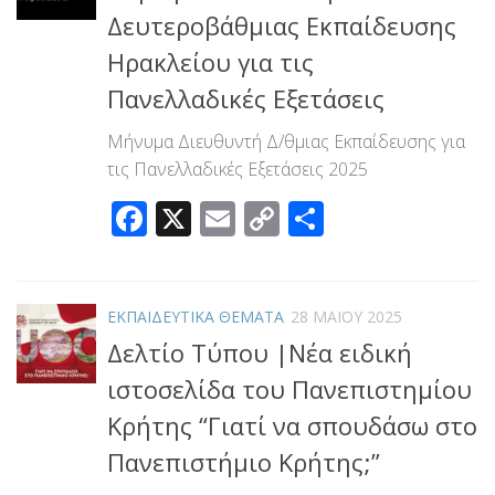
Δευτεροβάθμιας Εκπαίδευσης
Ηρακλείου για τις
Πανελλαδικές Εξετάσεις
Μήνυμα Διευθυντή Δ/θμιας Εκπαίδευσης για
τις Πανελλαδικές Εξετάσεις 2025
Facebook
X
Email
Copy
Μοιραστεί
Link
ΕΚΠΑΙΔΕΥΤΙΚΑ ΘΕΜΑΤΑ
28 ΜΑΪ́ΟΥ 2025
Δελτίο Τύπου |Νέα ειδική
ιστοσελίδα του Πανεπιστημίου
Κρήτης “Γιατί να σπουδάσω στο
Πανεπιστήμιο Κρήτης;”