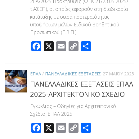
2ΕΑ/2025 Προκηρύξεις (ΦΕΚ 21/23.05.2025/
τ.ΑΣΕΠ), οι οποίες αφορούν στη διαδικασία
κατάταξης με σειρά προτεραιότητας
υποψήφιων μελών Ειδικού Βοηθητικού
Προσωπικού (Ε.Β.Π.)...
Facebook
X
Email
Copy
Μοιραστεί
Link
ΕΠΑΛ
/
ΠΑΝΕΛΛΑΔΙΚΕΣ ΕΞΕΤΑΣΕΙΣ
27 ΜΑΪ́ΟΥ 2025
ΠΑΝΕΛΛΑΔΙΚΕΣ ΕΞΕΤΑΣΕΙΣ ΕΠΑΛ
2025-ΑΡΧΙΤΕΚΤΟΝΙΚΟ ΣΧΕΔΙΟ
Εγκύκλιος – Οδηγίες για Αρχιτεκτονικό
Σχέδιο_ΕΠΑΛ 2025
Facebook
X
Email
Copy
Μοιραστεί
Link