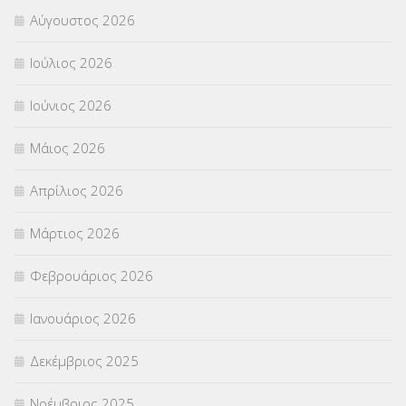
Αύγουστος 2026
Π.Ε.Κ. ΗΡΑΚΛΕΙΟΥ
(12)
Ιούλιος 2026
ΠΑΝΕΛΛΑΔΙΚΕΣ ΕΞΕΤΑΣΕΙΣ
(839)
Ιούνιος 2026
ΠΡΟΚΗΡΥΞΕΙΣ
(18)
Μάιος 2026
ΣΕΜΙΝΑΡΙΑ – ΗΜΕΡΙΔΕΣ
(495)
Απρίλιος 2026
ΣΕΠ
(50)
Μάρτιος 2026
ΣΤΕΛΕΧΗ
(360)
Φεβρουάριος 2026
ΣΥΜΒΟΥΛΕΥΤΙΚΟΣ ΣΤΑΘΜΟΣ ΝΕΩΝ
(18)
Ιανουάριος 2026
ΣΥΝΤΑΞΕΙΣ
(12)
Δεκέμβριος 2025
ΣΧΟΛΙΚΟΙ ΣΥΜΒΟΥΛΟΙ
(754)
Νοέμβριος 2025