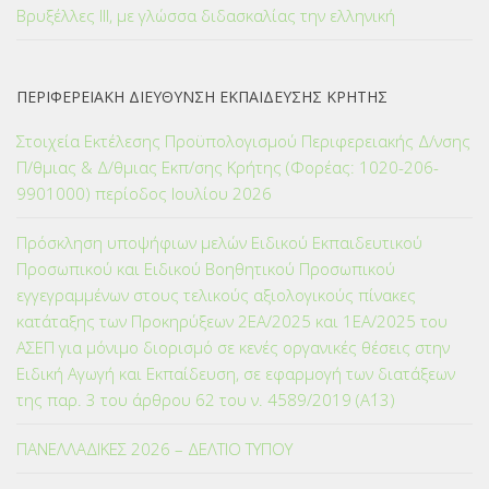
Βρυξέλλες ΙΙΙ, με γλώσσα διδασκαλίας την ελληνική
ΠΕΡΙΦΕΡΕΙΑΚΗ ΔΙΕΥΘΥΝΣΗ ΕΚΠΑΙΔΕΥΣΗΣ ΚΡΗΤΗΣ
Στοιχεία Εκτέλεσης Προϋπολογισμού Περιφερειακής Δ/νσης
Π/θμιας & Δ/θμιας Εκπ/σης Κρήτης (Φορέας: 1020-206-
9901000) περίοδος Ιουλίου 2026
Πρόσκληση υποψήφιων μελών Ειδικού Εκπαιδευτικού
Προσωπικού και Ειδικού Βοηθητικού Προσωπικού
εγγεγραμμένων στους τελικούς αξιολογικούς πίνακες
κατάταξης των Προκηρύξεων 2ΕΑ/2025 και 1ΕΑ/2025 του
ΑΣΕΠ για μόνιμο διορισμό σε κενές οργανικές θέσεις στην
Ειδική Αγωγή και Εκπαίδευση, σε εφαρμογή των διατάξεων
της παρ. 3 του άρθρου 62 του ν. 4589/2019 (Α΄13)
ΠΑΝΕΛΛΑΔΙΚΕΣ 2026 – ΔΕΛΤΙΟ ΤΥΠΟΥ