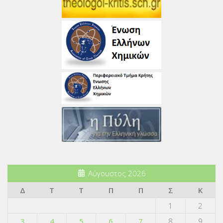
Αύγουστος 2026
Δ
Τ
Τ
Π
Π
Σ
Κ
1
2
3
4
5
6
7
8
9