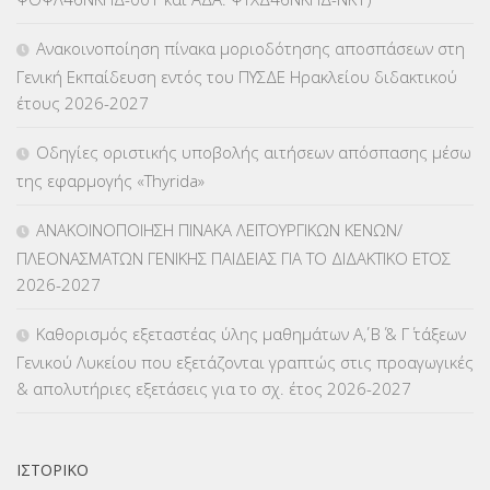
ΚΕΣΥΠ
(109)
Ανακοινοποίηση πίνακα μοριοδότησης αποσπάσεων στη
ΚΠγ – ΚΡΑΤΙΚΟ ΠΙΣΤΟΠΟΙΗΤΙΚΟ ΓΛΩΣΣΟΜΑΘΕΙΑΣ
(135)
Γενική Εκπαίδευση εντός του ΠΥΣΔΕ Ηρακλείου διδακτικού
έτους 2026-2027
ΚΠπ- ΚΡΑΤΙΚΟ ΠΙΣΤΟΠΟΙΗΤΙΚΟ ΠΛΗΡΟΦΟΡΙΚΗΣ
(12)
Οδηγίες οριστικής υποβολής αιτήσεων απόσπασης μέσω
ΛΟΙΠΑ
(309)
της εφαρμογής «Thyrida»
ΜΑΘΗΤΕΙΑ
(275)
ΑΝΑΚΟΙΝΟΠΟΙΗΣΗ ΠΙΝΑΚΑ ΛΕΙΤΟΥΡΓΙΚΩΝ ΚΕΝΩΝ/
ΠΛΕΟΝΑΣΜΑΤΩΝ ΓΕΝΙΚΗΣ ΠΑΙΔΕΙΑΣ ΓΙΑ ΤΟ ΔΙΔΑΚΤΙΚΟ ΕΤΟΣ
ΜΕΤΑΘΕΣΕΙΣ-ΤΟΠΟΘΕΤΗΣΕΙΣ ΒΕΛΤΙΩΣΕΙΣ
(319)
2026-2027
ΜΕΤΑΤΑΞΕΙΣ
(87)
Καθορισμός εξεταστέας ύλης μαθημάτων Α΄, Β΄ & Γ΄ τάξεων
Γενικού Λυκείου που εξετάζονται γραπτώς στις προαγωγικές
ΜΕΤΑΦΟΡΑ ΜΑΘΗΤΩΝ
(3)
& απολυτήριες εξετάσεις για το σχ. έτος 2026-2027
ΝΟΜΟΘΕΣΙΑ
(66)
ΟΙΚΟΝΟΜΙΚΑ ΘΕΜΑΤΑ
(73)
ΙΣΤΟΡΙΚΌ