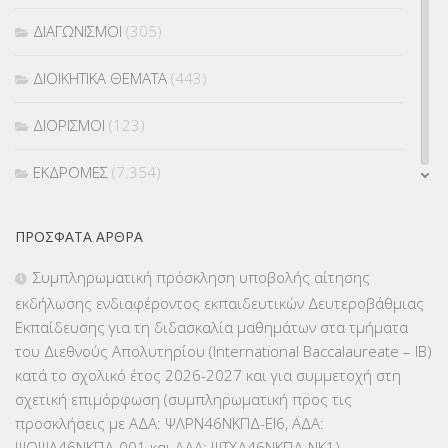
ΔΙΑΓΩΝΙΣΜΟΙ
(305)
ΔΙΟΙΚΗΤΙΚΑ ΘΕΜΑΤΑ
(443)
ΔΙΟΡΙΣΜΟΙ
(123)
ΕΚΔΡΟΜΕΣ
(7.354)
ΕΚΠΑΙΔΕΥΤΙΚΑ ΘΕΜΑΤΑ
(2.824)
ΠΡΌΣΦΑΤΑ ΆΡΘΡΑ
ΕΠΑΛ
(366)
Συμπληρωματική πρόσκληση υποβολής αίτησης
εκδήλωσης ενδιαφέροντος εκπαιδευτικών Δευτεροβάθμιας
ΕΠΙΜΟΡΦΩΣΗ Τ.Π.Ε.
(10)
Εκπαίδευσης για τη διδασκαλία μαθημάτων στα τμήματα
του Διεθνούς Απολυτηρίου (International Baccalaureate – IB)
ΕΥΡΩΠΑΪΚΑ ΠΡΟΓΡΑΜΜΑΤΑ
(230)
κατά το σχολικό έτος 2026-2027 και για συμμετοχή στη
σχετική επιμόρφωση (συμπληρωματική προς τις
ΚΕΣΥ
(60)
προσκλήσεις με ΑΔΑ: ΨΛΡΝ46ΝΚΠΔ-ΕΙ6, ΑΔΑ:
ΨΟΨΛ46ΝΚΠΔ-001 και ΑΔΑ: ΨΤΧΔ46ΝΚΠΔ-ΝΚ1)