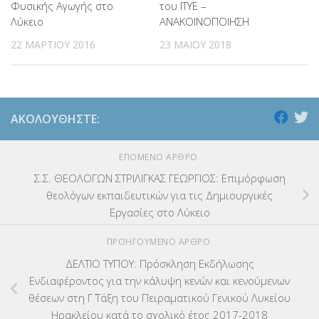
Φυσικής Αγωγής στο
του ΙΤΥΕ –
Λύκειο
ΑΝΑΚΟΙΝΟΠΟΙΗΣΗ
22 ΜΑΡΤΊΟΥ 2016
23 ΜΑΪ́ΟΥ 2018
ΑΚΟΛΟΥΘΉΣΤΕ:
ΕΠΌΜΕΝΟ ΆΡΘΡΟ
Σ.Σ. ΘΕΟΛΟΓΩΝ ΣΤΡΙΛΙΓΚΑΣ ΓΕΩΡΓΙΟΣ: Επιμόρφωση
θεολόγων εκπαιδευτικών για τις Δημιουργικές
Εργασίες στο Λύκειο
ΠΡΟΗΓΟΎΜΕΝΟ ΆΡΘΡΟ
ΔΕΛΤΙΟ ΤΥΠΟΥ: Πρόσκληση Εκδήλωσης
Ενδιαφέροντος για την κάλυψη κενών και κενούμενων
θέσεων στη Γ΄ Τάξη του Πειραματικού Γενικού Λυκείου
Ηρακλείου κατά το σχολικό έτος 2017-2018