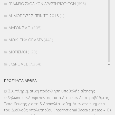
ΓΡΑΦΕΙΟ ΣΧΟΛΙΚΩΝ ΔΡΑΣΤΗΡΙΟΤΗΤΩΝ
(695)
ΔΗΜΟΣΙΕΥΣΕΙΣ ΠΡΙΝ ΤΟ 2016
(1)
ΔΙΑΓΩΝΙΣΜΟΙ
(305)
ΔΙΟΙΚΗΤΙΚΑ ΘΕΜΑΤΑ
(443)
ΔΙΟΡΙΣΜΟΙ
(123)
ΕΚΔΡΟΜΕΣ
(7.354)
ΕΚΠΑΙΔΕΥΤΙΚΑ ΘΕΜΑΤΑ
(2.824)
ΠΡΌΣΦΑΤΑ ΆΡΘΡΑ
ΕΠΑΛ
(366)
Συμπληρωματική πρόσκληση υποβολής αίτησης
εκδήλωσης ενδιαφέροντος εκπαιδευτικών Δευτεροβάθμιας
ΕΠΙΜΟΡΦΩΣΗ Τ.Π.Ε.
(10)
Εκπαίδευσης για τη διδασκαλία μαθημάτων στα τμήματα
του Διεθνούς Απολυτηρίου (International Baccalaureate – IB)
ΕΥΡΩΠΑΪΚΑ ΠΡΟΓΡΑΜΜΑΤΑ
(230)