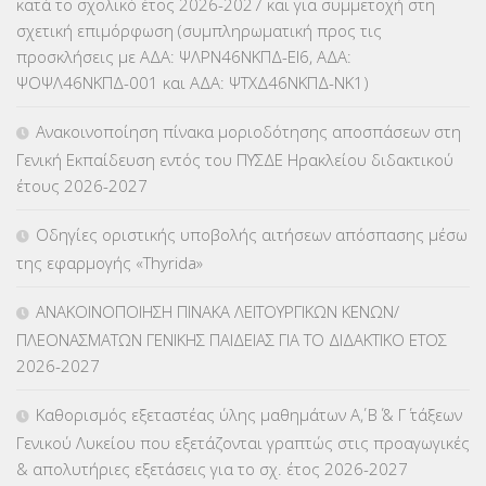
κατά το σχολικό έτος 2026-2027 και για συμμετοχή στη
σχετική επιμόρφωση (συμπληρωματική προς τις
ΚΕΣΥ
(60)
προσκλήσεις με ΑΔΑ: ΨΛΡΝ46ΝΚΠΔ-ΕΙ6, ΑΔΑ:
ΨΟΨΛ46ΝΚΠΔ-001 και ΑΔΑ: ΨΤΧΔ46ΝΚΠΔ-ΝΚ1)
ΚΕΣΥΠ
(109)
Ανακοινοποίηση πίνακα μοριοδότησης αποσπάσεων στη
ΚΠγ – ΚΡΑΤΙΚΟ ΠΙΣΤΟΠΟΙΗΤΙΚΟ ΓΛΩΣΣΟΜΑΘΕΙΑΣ
(135)
Γενική Εκπαίδευση εντός του ΠΥΣΔΕ Ηρακλείου διδακτικού
έτους 2026-2027
ΚΠπ- ΚΡΑΤΙΚΟ ΠΙΣΤΟΠΟΙΗΤΙΚΟ ΠΛΗΡΟΦΟΡΙΚΗΣ
(12)
Οδηγίες οριστικής υποβολής αιτήσεων απόσπασης μέσω
ΛΟΙΠΑ
(309)
της εφαρμογής «Thyrida»
ΜΑΘΗΤΕΙΑ
(275)
ΑΝΑΚΟΙΝΟΠΟΙΗΣΗ ΠΙΝΑΚΑ ΛΕΙΤΟΥΡΓΙΚΩΝ ΚΕΝΩΝ/
ΠΛΕΟΝΑΣΜΑΤΩΝ ΓΕΝΙΚΗΣ ΠΑΙΔΕΙΑΣ ΓΙΑ ΤΟ ΔΙΔΑΚΤΙΚΟ ΕΤΟΣ
ΜΕΤΑΘΕΣΕΙΣ-ΤΟΠΟΘΕΤΗΣΕΙΣ ΒΕΛΤΙΩΣΕΙΣ
(319)
2026-2027
ΜΕΤΑΤΑΞΕΙΣ
(87)
Καθορισμός εξεταστέας ύλης μαθημάτων Α΄, Β΄ & Γ΄ τάξεων
Γενικού Λυκείου που εξετάζονται γραπτώς στις προαγωγικές
ΜΕΤΑΦΟΡΑ ΜΑΘΗΤΩΝ
(3)
& απολυτήριες εξετάσεις για το σχ. έτος 2026-2027