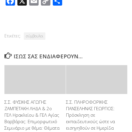
Facebook
X
Email
Copy
Μοιραστείτε
Link
Ετικέτες:
σύμβουλοι
ΊΣΩΣ ΣΑΣ ΕΝΔΙΑΦΈΡΟΥΝ…
Σ.Σ. ΦΥΣΙΚΗΣ ΑΓΩΓΗΣ
Σ.Σ. ΠΛΗΡΟΦΟΡΙΚΗΣ
ΖΑΜΠΕΤΑΚΗ ΛΗΔΑ & 2ο
ΠΑΝΣΕΛΗΝΑΣ ΓΕΩΡΓΙΟΣ:
ΓΕΛ Ηρακλείου & ΓΕΛ Αγίας
Πρόσκληση σε
Βαρβάρας: Επιμορφωτικό
εκπαιδευτικούς ώστε να
Σεμινάριο με θέμα: Θέματα
εισηγηθούν σε Ημερίδα