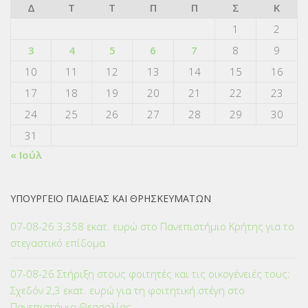
Δ
Τ
Τ
Π
Π
Σ
Κ
1
2
3
4
5
6
7
8
9
10
11
12
13
14
15
16
17
18
19
20
21
22
23
24
25
26
27
28
29
30
31
« Ιούλ
ΥΠΟΥΡΓΕΙΟ ΠΑΙΔΕΙΑΣ ΚΑΙ ΘΡΗΣΚΕΥΜΑΤΩΝ
07-08-26 3,358 εκατ. ευρώ στο Πανεπιστήμιο Κρήτης για το
στεγαστικό επίδομα
07-08-26 Στήριξη στους φοιτητές και τις οικογένειές τους:
Σχεδόν 2,3 εκατ. ευρώ για τη φοιτητική στέγη στο
Πανεπιστήμιο Θεσσαλίας