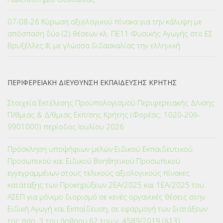
07-08-26 Κύρωση αξιολογικού πίνακα για την κάλυψη με
απόσπαση δύο (2) θέσεων κλ. ΠΕ11 Φυσικής Αγωγής στο ΕΣ
Βρυξέλλες ΙΙΙ, με γλώσσα διδασκαλίας την ελληνική
ΠΕΡΙΦΕΡΕΙΑΚΗ ΔΙΕΥΘΥΝΣΗ ΕΚΠΑΙΔΕΥΣΗΣ ΚΡΗΤΗΣ
Στοιχεία Εκτέλεσης Προϋπολογισμού Περιφερειακής Δ/νσης
Π/θμιας & Δ/θμιας Εκπ/σης Κρήτης (Φορέας: 1020-206-
9901000) περίοδος Ιουλίου 2026
Πρόσκληση υποψήφιων μελών Ειδικού Εκπαιδευτικού
Προσωπικού και Ειδικού Βοηθητικού Προσωπικού
εγγεγραμμένων στους τελικούς αξιολογικούς πίνακες
κατάταξης των Προκηρύξεων 2ΕΑ/2025 και 1ΕΑ/2025 του
ΑΣΕΠ για μόνιμο διορισμό σε κενές οργανικές θέσεις στην
Ειδική Αγωγή και Εκπαίδευση, σε εφαρμογή των διατάξεων
της παρ. 3 του άρθρου 62 του ν. 4589/2019 (Α΄13)