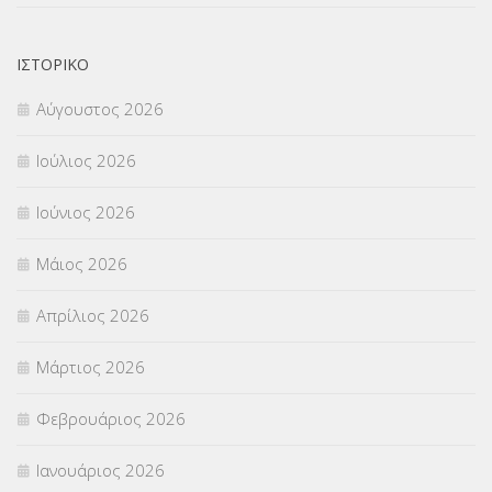
ΝΟΜΟΘΕΣΙΑ
(66)
ΟΙΚΟΝΟΜΙΚΑ ΘΕΜΑΤΑ
(73)
ΙΣΤΟΡΙΚΌ
Αύγουστος 2026
Π.Ε.Κ. ΗΡΑΚΛΕΙΟΥ
(12)
Ιούλιος 2026
ΠΑΝΕΛΛΑΔΙΚΕΣ ΕΞΕΤΑΣΕΙΣ
(839)
Ιούνιος 2026
ΠΡΟΚΗΡΥΞΕΙΣ
(18)
Μάιος 2026
ΣΕΜΙΝΑΡΙΑ – ΗΜΕΡΙΔΕΣ
(495)
Απρίλιος 2026
ΣΕΠ
(50)
Μάρτιος 2026
ΣΤΕΛΕΧΗ
(360)
Φεβρουάριος 2026
ΣΥΜΒΟΥΛΕΥΤΙΚΟΣ ΣΤΑΘΜΟΣ ΝΕΩΝ
(18)
Ιανουάριος 2026
ΣΥΝΤΑΞΕΙΣ
(12)