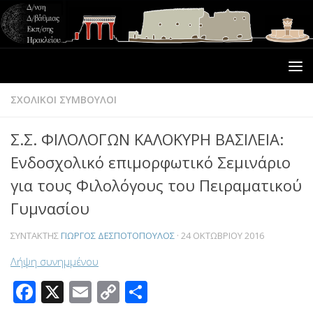
ΣΧΟΛΙΚΟΙ ΣΥΜΒΟΥΛΟΙ
Σ.Σ. ΦΙΛΟΛΟΓΩΝ ΚΑΛΟΚΥΡΗ ΒΑΣΙΛΕΙΑ:
Ενδοσχολικό επιμορφωτικό Σεμινάριο
για τους Φιλολόγους του Πειραματικού
Γυμνασίου
ΣΥΝΤΆΚΤΗΣ
ΓΙΏΡΓΟΣ ΔΕΣΠΟΤΌΠΟΥΛΟΣ
·
24 ΟΚΤΩΒΡΊΟΥ 2016
Λήψη συνημμένου
Facebook
X
Email
Copy
Μοιραστείτε