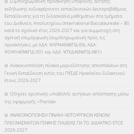
Συμπληρωματική πρόσκληση υποβολής αίτησης
εκδήλωσης ενδιαφέροντος εκπαιδευτικών Δευτεροβάθμιας
ΕΠΙΜΟΡΦΩΣΗ Τ.Π.Ε.
(10)
Εκπαίδευσης για τη διδασκαλία μαθημάτων στα τμήματα
του Διεθνούς Απολυτηρίου (International Baccalaureate – IB)
ΕΥΡΩΠΑΪΚΑ ΠΡΟΓΡΑΜΜΑΤΑ
(230)
κατά το σχολικό έτος 2026-2027 και για συμμετοχή στη
σχετική επιμόρφωση (συμπληρωματική προς τις
ΚΕΣΥ
(60)
προσκλήσεις με ΑΔΑ: ΨΛΡΝ46ΝΚΠΔ-ΕΙ6, ΑΔΑ:
ΨΟΨΛ46ΝΚΠΔ-001 και ΑΔΑ: ΨΤΧΔ46ΝΚΠΔ-ΝΚ1)
ΚΕΣΥΠ
(109)
Ανακοινοποίηση πίνακα μοριοδότησης αποσπάσεων στη
ΚΠγ – ΚΡΑΤΙΚΟ ΠΙΣΤΟΠΟΙΗΤΙΚΟ ΓΛΩΣΣΟΜΑΘΕΙΑΣ
(135)
Γενική Εκπαίδευση εντός του ΠΥΣΔΕ Ηρακλείου διδακτικού
έτους 2026-2027
ΚΠπ- ΚΡΑΤΙΚΟ ΠΙΣΤΟΠΟΙΗΤΙΚΟ ΠΛΗΡΟΦΟΡΙΚΗΣ
(12)
Οδηγίες οριστικής υποβολής αιτήσεων απόσπασης μέσω
ΛΟΙΠΑ
(309)
της εφαρμογής «Thyrida»
ΜΑΘΗΤΕΙΑ
(275)
ΑΝΑΚΟΙΝΟΠΟΙΗΣΗ ΠΙΝΑΚΑ ΛΕΙΤΟΥΡΓΙΚΩΝ ΚΕΝΩΝ/
ΠΛΕΟΝΑΣΜΑΤΩΝ ΓΕΝΙΚΗΣ ΠΑΙΔΕΙΑΣ ΓΙΑ ΤΟ ΔΙΔΑΚΤΙΚΟ ΕΤΟΣ
ΜΕΤΑΘΕΣΕΙΣ-ΤΟΠΟΘΕΤΗΣΕΙΣ ΒΕΛΤΙΩΣΕΙΣ
(319)
2026-2027