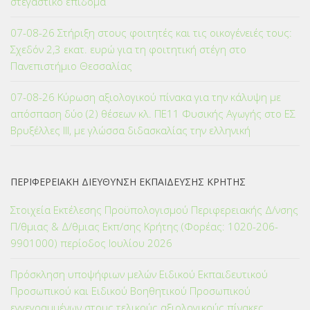
στεγαστικό επίδομα
07-08-26 Στήριξη στους φοιτητές και τις οικογένειές τους:
Σχεδόν 2,3 εκατ. ευρώ για τη φοιτητική στέγη στο
Πανεπιστήμιο Θεσσαλίας
07-08-26 Κύρωση αξιολογικού πίνακα για την κάλυψη με
απόσπαση δύο (2) θέσεων κλ. ΠΕ11 Φυσικής Αγωγής στο ΕΣ
Βρυξέλλες ΙΙΙ, με γλώσσα διδασκαλίας την ελληνική
ΠΕΡΙΦΕΡΕΙΑΚΗ ΔΙΕΥΘΥΝΣΗ ΕΚΠΑΙΔΕΥΣΗΣ ΚΡΗΤΗΣ
Στοιχεία Εκτέλεσης Προϋπολογισμού Περιφερειακής Δ/νσης
Π/θμιας & Δ/θμιας Εκπ/σης Κρήτης (Φορέας: 1020-206-
9901000) περίοδος Ιουλίου 2026
Πρόσκληση υποψήφιων μελών Ειδικού Εκπαιδευτικού
Προσωπικού και Ειδικού Βοηθητικού Προσωπικού
εγγεγραμμένων στους τελικούς αξιολογικούς πίνακες