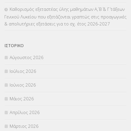
ΜΕΤΑΤΑΞΕΙΣ
(87)
Καθορισμός εξεταστέας ύλης μαθημάτων Α΄, Β΄ & Γ΄ τάξεων
Γενικού Λυκείου που εξετάζονται γραπτώς στις προαγωγικές
ΜΕΤΑΦΟΡΑ ΜΑΘΗΤΩΝ
(3)
& απολυτήριες εξετάσεις για το σχ. έτος 2026-2027
ΝΟΜΟΘΕΣΙΑ
(66)
ΟΙΚΟΝΟΜΙΚΑ ΘΕΜΑΤΑ
(73)
ΙΣΤΟΡΙΚΌ
Αύγουστος 2026
Π.Ε.Κ. ΗΡΑΚΛΕΙΟΥ
(12)
Ιούλιος 2026
ΠΑΝΕΛΛΑΔΙΚΕΣ ΕΞΕΤΑΣΕΙΣ
(839)
Ιούνιος 2026
ΠΡΟΚΗΡΥΞΕΙΣ
(18)
Μάιος 2026
ΣΕΜΙΝΑΡΙΑ – ΗΜΕΡΙΔΕΣ
(495)
Απρίλιος 2026
ΣΕΠ
(50)
Μάρτιος 2026
ΣΤΕΛΕΧΗ
(360)