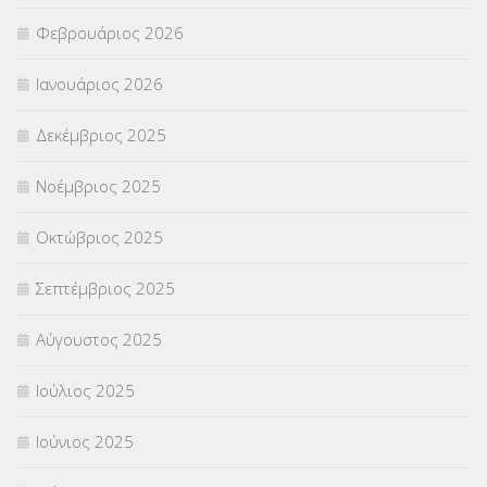
Φεβρουάριος 2026
ΣΥΜΒΟΥΛΕΥΤΙΚΟΣ ΣΤΑΘΜΟΣ ΝΕΩΝ
(18)
Ιανουάριος 2026
ΣΥΝΤΑΞΕΙΣ
(12)
Δεκέμβριος 2025
ΣΧΟΛΙΚΟΙ ΣΥΜΒΟΥΛΟΙ
(754)
Νοέμβριος 2025
ΥΠΕΡΑΡΙΘΜΟΙ
(1)
Οκτώβριος 2025
ΥΠΟΤΡΟΦΙΕΣ
(28)
Σεπτέμβριος 2025
ΦΥΣΙΚΗ ΑΓΩΓΗ
(692)
Αύγουστος 2025
Χωρίς κατηγορία
(55)
Ιούλιος 2025
Ιούνιος 2025