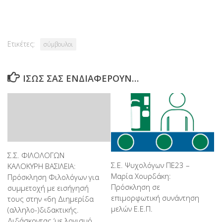
Link
Ετικέτες:
σύμβουλοι
ΊΣΩΣ ΣΑΣ ΕΝΔΙΑΦΈΡΟΥΝ…
Σ.Σ. ΦΙΛΟΛΟΓΩΝ
Σ.Ε. Ψυχολόγων ΠΕ23 –
ΚΑΛΟΚΥΡΗ ΒΑΣΙΛΕΙΑ:
Μαρία Χουρδάκη:
Πρόσκληση Φιλολόγων για
Πρόσκληση σε
συμμετοχή με εισήγησή
επιμορφωτική συνάντηση
τους στην «6η Διημερίδα
μελών Ε.Ε.Π.
(αλληλο-)διδακτικής.
Διδάσκοντας ‘με λογισμό