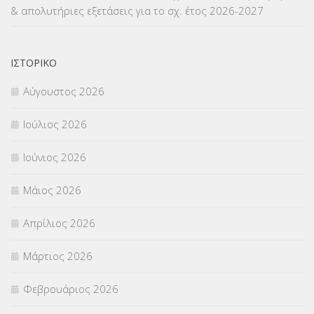
& απολυτήριες εξετάσεις για το σχ. έτος 2026-2027
ΝΟΜΟΘΕΣΙΑ
(66)
ΟΙΚΟΝΟΜΙΚΑ ΘΕΜΑΤΑ
(73)
ΙΣΤΟΡΙΚΌ
Αύγουστος 2026
Π.Ε.Κ. ΗΡΑΚΛΕΙΟΥ
(12)
Ιούλιος 2026
ΠΑΝΕΛΛΑΔΙΚΕΣ ΕΞΕΤΑΣΕΙΣ
(839)
Ιούνιος 2026
ΠΡΟΚΗΡΥΞΕΙΣ
(18)
Μάιος 2026
ΣΕΜΙΝΑΡΙΑ – ΗΜΕΡΙΔΕΣ
(495)
Απρίλιος 2026
ΣΕΠ
(50)
Μάρτιος 2026
ΣΤΕΛΕΧΗ
(360)
Φεβρουάριος 2026
ΣΥΜΒΟΥΛΕΥΤΙΚΟΣ ΣΤΑΘΜΟΣ ΝΕΩΝ
(18)