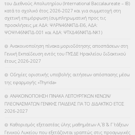
του Διεθνούς Απολυτηρίου (International Baccalaureate – IB)
ΕΥΡΩΠΑΪΚΑ ΠΡΟΓΡΑΜΜΑΤΑ
(230)
κατά το σχολικό έτος 2026-2027 και για συμμετοχή στη
σχετική επιμόρφωση (συμπληρωματική προς τις
ΚΕΣΥ
(60)
προσκλήσεις με ΑΔΑ: ΨΛΡΝ46ΝΚΠΔ-ΕΙ6, ΑΔΑ:
ΨΟΨΛ46ΝΚΠΔ-001 και ΑΔΑ: ΨΤΧΔ46ΝΚΠΔ-ΝΚ1)
ΚΕΣΥΠ
(109)
Ανακοινοποίηση πίνακα μοριοδότησης αποσπάσεων στη
ΚΠγ – ΚΡΑΤΙΚΟ ΠΙΣΤΟΠΟΙΗΤΙΚΟ ΓΛΩΣΣΟΜΑΘΕΙΑΣ
(135)
Γενική Εκπαίδευση εντός του ΠΥΣΔΕ Ηρακλείου διδακτικού
έτους 2026-2027
ΚΠπ- ΚΡΑΤΙΚΟ ΠΙΣΤΟΠΟΙΗΤΙΚΟ ΠΛΗΡΟΦΟΡΙΚΗΣ
(12)
Οδηγίες οριστικής υποβολής αιτήσεων απόσπασης μέσω
ΛΟΙΠΑ
(309)
της εφαρμογής «Thyrida»
ΜΑΘΗΤΕΙΑ
(275)
ΑΝΑΚΟΙΝΟΠΟΙΗΣΗ ΠΙΝΑΚΑ ΛΕΙΤΟΥΡΓΙΚΩΝ ΚΕΝΩΝ/
ΠΛΕΟΝΑΣΜΑΤΩΝ ΓΕΝΙΚΗΣ ΠΑΙΔΕΙΑΣ ΓΙΑ ΤΟ ΔΙΔΑΚΤΙΚΟ ΕΤΟΣ
ΜΕΤΑΘΕΣΕΙΣ-ΤΟΠΟΘΕΤΗΣΕΙΣ ΒΕΛΤΙΩΣΕΙΣ
(319)
2026-2027
ΜΕΤΑΤΑΞΕΙΣ
(87)
Καθορισμός εξεταστέας ύλης μαθημάτων Α΄, Β΄ & Γ΄ τάξεων
Γενικού Λυκείου που εξετάζονται γραπτώς στις προαγωγικές
ΜΕΤΑΦΟΡΑ ΜΑΘΗΤΩΝ
(3)