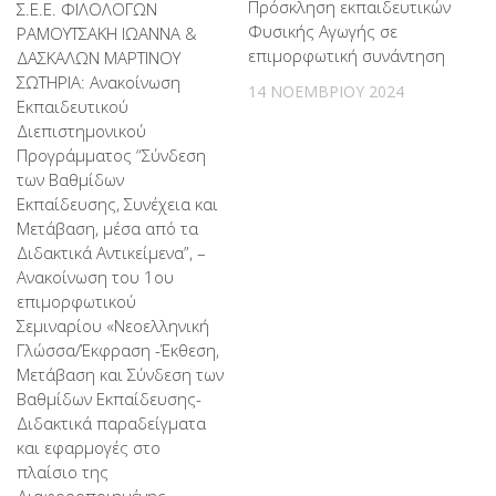
Πρόσκληση εκπαιδευτικών
Σ.Ε.Ε. ΦΙΛΟΛΟΓΩΝ
Φυσικής Αγωγής σε
ΡΑΜΟΥΤΣΑΚΗ ΙΩΑΝΝΑ &
επιμορφωτική συνάντηση
ΔΑΣΚΑΛΩΝ ΜΑΡΤΙΝΟΥ
ΣΩΤΗΡΙΑ: Ανακοίνωση
14 ΝΟΕΜΒΡΊΟΥ 2024
Εκπαιδευτικού
Διεπιστημονικού
Προγράμματος “Σύνδεση
των Βαθμίδων
Εκπαίδευσης, Συνέχεια και
Μετάβαση, μέσα από τα
Διδακτικά Αντικείμενα”, –
Ανακοίνωση του 1ου
επιμορφωτικού
Σεμιναρίου «Νεοελληνική
Γλώσσα/Έκφραση -Έκθεση,
Μετάβαση και Σύνδεση των
Βαθμίδων Εκπαίδευσης-
Διδακτικά παραδείγματα
και εφαρμογές στο
πλαίσιο της
Διαφοροποιημένης