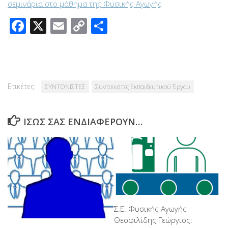
σεμινάρια στο μάθημα της Φυσικής Αγωγής
Facebook
X
Email
Copy
Μοιραστείτε
Link
Ετικέτες:
ΣΥΝΤΟΝΙΣΤΕΣ
Συντονιστές Εκπαιδευτικού Έργου
ΊΣΩΣ ΣΑΣ ΕΝΔΙΑΦΈΡΟΥΝ…
Σ.Ε. Φυσικής Αγωγής
Θεοφιλίδης Γεώργιος: