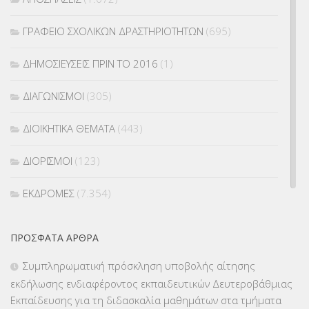
ΓΡΑΦΕΙΟ ΣΧΟΛΙΚΩΝ ΔΡΑΣΤΗΡΙΟΤΗΤΩΝ
(695)
ΔΗΜΟΣΙΕΥΣΕΙΣ ΠΡΙΝ ΤΟ 2016
(1)
ΔΙΑΓΩΝΙΣΜΟΙ
(305)
ΔΙΟΙΚΗΤΙΚΑ ΘΕΜΑΤΑ
(443)
ΔΙΟΡΙΣΜΟΙ
(123)
ΕΚΔΡΟΜΕΣ
(7.354)
ΕΚΠΑΙΔΕΥΤΙΚΑ ΘΕΜΑΤΑ
(2.824)
ΠΡΌΣΦΑΤΑ ΆΡΘΡΑ
ΕΠΑΛ
(366)
Συμπληρωματική πρόσκληση υποβολής αίτησης
εκδήλωσης ενδιαφέροντος εκπαιδευτικών Δευτεροβάθμιας
ΕΠΙΜΟΡΦΩΣΗ Τ.Π.Ε.
(10)
Εκπαίδευσης για τη διδασκαλία μαθημάτων στα τμήματα