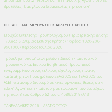
απόσπαση δύο (2) θέσεων κλ. ΠΕ11 Φυσικής Αγωγής στο ΕΣ
Βρυξέλλες ΙΙΙ, με γλώσσα διδασκαλίας την ελληνική
ΠΕΡΙΦΕΡΕΙΑΚΗ ΔΙΕΥΘΥΝΣΗ ΕΚΠΑΙΔΕΥΣΗΣ ΚΡΗΤΗΣ
Στοιχεία Εκτέλεσης Προϋπολογισμού Περιφερειακής Δ/νσης
Π/θμιας & Δ/θμιας Εκπ/σης Κρήτης (Φορέας: 1020-206-
9901000) περίοδος Ιουλίου 2026
Πρόσκληση υποψήφιων μελών Ειδικού Εκπαιδευτικού
Προσωπικού και Ειδικού Βοηθητικού Προσωπικού
εγγεγραμμένων στους τελικούς αξιολογικούς πίνακες
κατάταξης των Προκηρύξεων 2ΕΑ/2025 και 1ΕΑ/2025 του
ΑΣΕΠ για μόνιμο διορισμό σε κενές οργανικές θέσεις στην
Ειδική Αγωγή και Εκπαίδευση, σε εφαρμογή των διατάξεων
της παρ. 3 του άρθρου 62 του ν. 4589/2019 (Α΄13)
ΠΑΝΕΛΛΑΔΙΚΕΣ 2026 – ΔΕΛΤΙΟ ΤΥΠΟΥ