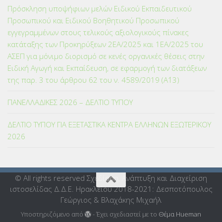
Πρόσκληση υποψήφιων μελών Ειδικού Εκπαιδευτικού
Προσωπικού και Ειδικού Βοηθητικού Προσωπικού
εγγεγραμμένων στους τελικούς αξιολογικούς πίνακες
κατάταξης των Προκηρύξεων 2ΕΑ/2025 και 1ΕΑ/2025 του
ΑΣΕΠ για μόνιμο διορισμό σε κενές οργανικές θέσεις στην
Ειδική Αγωγή και Εκπαίδευση, σε εφαρμογή των διατάξεων
της παρ. 3 του άρθρου 62 του ν. 4589/2019 (Α΄13)
ΠΑΝΕΛΛΑΔΙΚΕΣ 2026 – ΔΕΛΤΙΟ ΤΥΠΟΥ
ΔΕΛΤΙΟ ΤΥΠΟΥ ΓΙΑ ΕΞΕΤΑΣΤΙΚΑ ΚΕΝΤΡΑ ΕΛΛΗΝΩΝ ΕΞΩΤΕΡΙΚΟΥ
2026
© All rights reserved Σχεδίαση, Ανάπτυξη και Διαχείριση
ιστοσελίδας Δ.Δ.Ε. Ηρακλείου 2018-2021: Δεσποτόπουλος
Γεώργιος & Βλαχάκης Μιχαήλ
Υποστηριζόμενο από
- Έχει σχεδιαστεί με το
Θέμα Ηueman