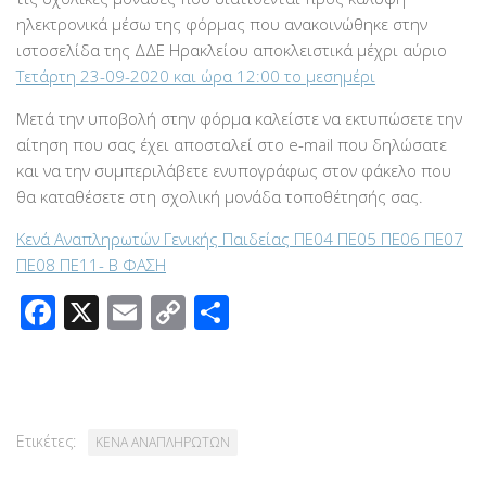
ηλεκτρονικά μέσω της φόρμας που ανακοινώθηκε στην
ιστοσελίδα της ΔΔΕ Ηρακλείου αποκλειστικά μέχρι αύριο
Τετάρτη 23-09-2020 και ώρα 12:00 το μεσημέρι
Μετά την υποβολή στην φόρμα καλείστε να εκτυπώσετε την
αίτηση που σας έχει αποσταλεί στο e-mail που δηλώσατε
και να την συμπεριλάβετε ενυπογράφως στον φάκελο που
θα καταθέσετε στη σχολική μονάδα τοποθέτησής σας.
Κενά Αναπληρωτών Γενικής Παιδείας ΠΕ04 ΠΕ05 ΠΕ06 ΠΕ07
ΠΕ08 ΠΕ11- Β ΦΑΣΗ
Facebook
X
Email
Copy
Μοιραστείτε
Link
Ετικέτες:
ΚΕΝΑ ΑΝΑΠΛΗΡΩΤΩΝ