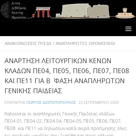
ΑΝΑΚΟΙΝΩΣΕΙΣ ΠΥΣΔΕ
/
ΑΝΑΠΛΗΡΩΤΕΣ ΩΡΟΜΙΣΘΙΟΙ
ΑΝΑΡΤΗΣΗ ΛΕΙΤΟΥΡΓΙΚΩΝ ΚΕΝΩΝ
ΚΛΑΔΩΝ ΠΕ04, ΠΕ05, ΠΕ06, ΠΕ07, ΠΕ08
ΚΑΙ ΠΕ11 ΓΙΑ Β ΄ ΦΑΣΗ ΑΝΑΠΛΗΡΩΤΩΝ
ΓΕΝΙΚΗΣ ΠΑΙΔΕΙΑΣ
ΣΥΝΤΆΚΤΗΣ
ΓΙΏΡΓΟΣ ΔΕΣΠΟΤΌΠΟΥΛΟΣ
·
22 ΣΕΠΤΕΜΒΡΊΟΥ 2020
Καλούνται οι αναπληρωτές Γενικής Παιδείας κλάδων
ΠΕ04.01, ΠΕ04.02, ΠΕ04.04, ΠΕ04.05, ΠΕ05, ΠΕ06, ΠΕ07,
ΠΕ08 και ΠΕ11 να δηλώσουν κατά σειρά προτίμησης όλες
τις σχολικές μονάδες που διατίθενται προς κάλυψη