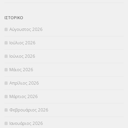
ΟΙΚΟΝΟΜΙΚΑ ΘΕΜΑΤΑ
(73)
ΙΣΤΟΡΙΚΌ
Π.Ε.Κ. ΗΡΑΚΛΕΙΟΥ
(12)
Αύγουστος 2026
ΠΑΝΕΛΛΑΔΙΚΕΣ ΕΞΕΤΑΣΕΙΣ
(839)
Ιούλιος 2026
ΠΡΟΚΗΡΥΞΕΙΣ
(18)
Ιούνιος 2026
ΣΕΜΙΝΑΡΙΑ – ΗΜΕΡΙΔΕΣ
(495)
Μάιος 2026
ΣΕΠ
(50)
Απρίλιος 2026
ΣΤΕΛΕΧΗ
(360)
Μάρτιος 2026
ΣΥΜΒΟΥΛΕΥΤΙΚΟΣ ΣΤΑΘΜΟΣ ΝΕΩΝ
(18)
Φεβρουάριος 2026
ΣΥΝΤΑΞΕΙΣ
(12)
Ιανουάριος 2026