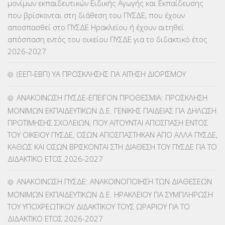
μονίμων εκπαιδευτικών Ειδικής Αγωγής και Εκπαίδευσης
ΚΕΣΥ
(60)
που βρίσκονται στη διάθεση του ΠΥΣΔΕ, που έχουν
αποσπασθεί στο ΠΥΣΔΕ Ηρακλείου ή έχουν αιτηθεί
ΚΕΣΥΠ
(109)
απόσπαση εντός του οικείου ΠΥΣΔΕ για το διδακτικό έτος
2026-2027
ΚΠγ – ΚΡΑΤΙΚΟ ΠΙΣΤΟΠΟΙΗΤΙΚΟ ΓΛΩΣΣΟΜΑΘΕΙΑΣ
(135)
(ΕΕΠ-ΕΒΠ) ΥΑ ΠΡΟΣΚΛΗΣΗΣ ΓΙΑ ΑΙΤΗΣΗ ΔΙΟΡΙΣΜΟΥ
ΚΠπ- ΚΡΑΤΙΚΟ ΠΙΣΤΟΠΟΙΗΤΙΚΟ ΠΛΗΡΟΦΟΡΙΚΗΣ
(12)
ΑΝΑΚΟΙΝΩΣΗ ΠΥΣΔΕ-ΕΠΕΙΓΟΝ ΠΡΟΘΕΣΜΙΑ: ΠΡΟΣΚΛΗΣΗ
ΛΟΙΠΑ
(309)
ΜΟΝΙΜΩΝ ΕΚΠΑΙΔΕΥΤΙΚΩΝ Δ.Ε. ΓΕΝΙΚΗΣ ΠΑΙΔΕΙΑΣ ΓΙΑ ΔΗΛΩΣΗ
ΠΡΟΤΙΜΗΣΗΣ ΣΧΟΛΕΙΩΝ, ΠΟΥ ΑΙΤΟΥΝΤΑΙ ΑΠΟΣΠΑΣΗ ΕΝΤΟΣ
ΜΑΘΗΤΕΙΑ
(275)
ΤΟΥ ΟΙΚΕΙΟΥ ΠΥΣΔΕ, ΟΣΩΝ ΑΠΟΣΠΑΣΤΗΚΑΝ ΑΠΟ ΑΛΛΑ ΠΥΣΔΕ,
ΚΑΘΩΣ ΚΑΙ ΟΣΩΝ ΒΡΙΣΚΟΝΤΑΙ ΣΤΗ ΔΙΑΘΕΣΗ ΤΟΥ ΠΥΣΔΕ ΓΙΑ ΤΟ
ΜΕΤΑΘΕΣΕΙΣ-ΤΟΠΟΘΕΤΗΣΕΙΣ ΒΕΛΤΙΩΣΕΙΣ
(319)
ΔΙΔΑΚΤΙΚΟ ΕΤΟΣ 2026-2027
ΜΕΤΑΤΑΞΕΙΣ
(87)
ΑΝΑΚΟΙΝΩΣΗ ΠΥΣΔΕ: ΑΝΑΚΟΙΝΟΠΟΙΗΣΗ ΤΩΝ ΔΙΑΘΕΣΕΩΝ
ΜΟΝΙΜΩΝ ΕΚΠΑΙΔΕΥΤΙΚΩΝ Δ.Ε. ΗΡΑΚΛΕΙΟΥ ΓΙΑ ΣΥΜΠΛΗΡΩΣΗ
ΜΕΤΑΦΟΡΑ ΜΑΘΗΤΩΝ
(3)
ΤΟΥ ΥΠΟΧΡΕΩΤΙΚΟΥ ΔΙΔΑΚΤΙΚΟΥ ΤΟΥΣ ΩΡΑΡΙΟΥ ΓΙΑ ΤΟ
ΔΙΔΑΚΤΙΚΟ ΕΤΟΣ 2026-2027
ΝΟΜΟΘΕΣΙΑ
(66)