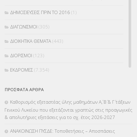
ΔΗΜΟΣΙΕΥΣΕΙΣ ΠΡΙΝ ΤΟ 2016
(1)
ΔΙΑΓΩΝΙΣΜΟΙ
(305)
ΔΙΟΙΚΗΤΙΚΑ ΘΕΜΑΤΑ
(443)
ΔΙΟΡΙΣΜΟΙ
(123)
ΕΚΔΡΟΜΕΣ
(7.354)
ΕΚΠΑΙΔΕΥΤΙΚΑ ΘΕΜΑΤΑ
(2.823)
ΠΡΌΣΦΑΤΑ ΆΡΘΡΑ
ΕΠΑΛ
(366)
Καθορισμός εξεταστέας ύλης μαθημάτων Α΄, Β΄ & Γ΄ τάξεων
Γενικού Λυκείου που εξετάζονται γραπτώς στις προαγωγικές
ΕΠΙΜΟΡΦΩΣΗ Τ.Π.Ε.
(10)
& απολυτήριες εξετάσεις για το σχ. έτος 2026-2027
ΕΥΡΩΠΑΪΚΑ ΠΡΟΓΡΑΜΜΑΤΑ
(230)
ΑΝΑΚΟΙΝΩΣΗ ΠΥΣΔΕ: Τοποθετήσεις – Αποσπάσεις