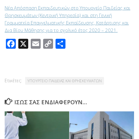
Νέα Απόσπαση Εκπαιδευτικών στο Υπουργείο Παιδείας και
Κατηγορίες
Θρησκευμάτων (Κεντρική Υπηρεσία) και στη Γενική
Γραμματεία Επαγγελματικής Εκπαίδευσης, Κατάρτισης και
ΑΔΕΙΕΣ
(75)
Δια Βίου Μάθησης για το σχολικό έτος 2020 – 2021.
ΑΔΕΙΕΣ ΔΙΔΑΣΚΑΛΙΑΣ – ΙΔΙΩΤΙΚΗ ΕΚΠΑΙΔΕΥΣΗ –
Facebook
X
Email
Copy
Μοιραστείτε
ΦΡΟΝΤΙΣΤΗΡΙΑ – ΚΕΝΤΡΑ ΞΕΝΩΝ ΓΛΩΣΣΩΝ
(5)
Link
ΑΝΑΚΟΙΝΩΣΕΙΣ ΠΥΣΔΕ
(428)
ΑΝΑΚΟΙΝΩΣΕΙΣ ΣΥΜΒΟΥΛΩΝ ΕΚΠΑΙΔΕΥΣΗΣ
(1.564)
Ετικέτες:
ΥΠΟΥΡΓΕΙΟ ΠΑΙΔΕΙΑΣ ΚΑΙ ΘΡΗΣΚΕΥΜΑΤΩΝ
ΑΝΑΠΛΗΡΩΤΕΣ ΩΡΟΜΙΣΘΙΟΙ
(864)
ΊΣΩΣ ΣΑΣ ΕΝΔΙΑΦΈΡΟΥΝ…
ΑΠΟΣΠΑΣΕΙΣ
(1.072)
ΓΡΑΦΕΙΟ ΣΧΟΛΙΚΩΝ ΔΡΑΣΤΗΡΙΟΤΗΤΩΝ
(695)
ΔΗΜΟΣΙΕΥΣΕΙΣ ΠΡΙΝ ΤΟ 2016
(1)