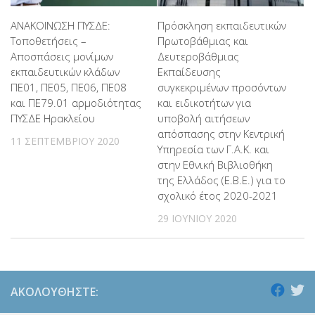
ΔΙΑΓΩΝΙΣΜΟΙ
(305)
ΑΝΑΚΟΙΝΩΣΗ ΠΥΣΔΕ:
Πρόσκληση εκπαιδευτικών
Τοποθετήσεις –
Πρωτοβάθμιας και
ΔΙΟΙΚΗΤΙΚΑ ΘΕΜΑΤΑ
(443)
Αποσπάσεις μονίμων
Δευτεροβάθμιας
εκπαιδευτικών κλάδων
Εκπαίδευσης
ΔΙΟΡΙΣΜΟΙ
(123)
ΠΕ01, ΠΕ05, ΠΕ06, ΠΕ08
συγκεκριμένων προσόντων
και ΠΕ79.01 αρμοδιότητας
και ειδικοτήτων για
ΠΥΣΔΕ Ηρακλείου
υποβολή αιτήσεων
ΕΚΔΡΟΜΕΣ
(7.354)
απόσπασης στην Κεντρική
11 ΣΕΠΤΕΜΒΡΊΟΥ 2020
Υπηρεσία των Γ.Α.Κ. και
ΕΚΠΑΙΔΕΥΤΙΚΑ ΘΕΜΑΤΑ
(2.823)
στην Εθνική Βιβλιοθήκη
της Ελλάδος (Ε.Β.Ε.) για το
ΕΠΑΛ
(366)
σχολικό έτος 2020-2021
ΕΠΙΜΟΡΦΩΣΗ Τ.Π.Ε.
(10)
29 ΙΟΥΝΊΟΥ 2020
ΕΥΡΩΠΑΪΚΑ ΠΡΟΓΡΑΜΜΑΤΑ
(230)
ΚΕΣΥ
(60)
ΑΚΟΛΟΥΘΉΣΤΕ: