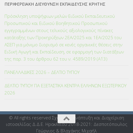
ΠΕΡΙΦΕΡΕΙΑΚΗ ΔΙΕΥΘΥΝΣΗ ΕΚΠΑΙΔΕΥΣΗΣ ΚΡΗΤΗΣ
Πρόσκληση υποψήφιων μελών Ειδικού Εκπαιδευτικού
Προσωπικού και Ειδικού Βοηθητικού Προσωπικού
εγγεγραμμένων στους τελικούς αξιολογικούς πίνακες
κατάταξης των Προκηρύξεων 2ΕΑ/2025 και 1ΕΑ/2025 του
ΑΣΕΠ για μόνιμο διορισμό σε κενές οργανικές θέσεις στην
Ειδική Αγωγή και Εκπαίδευση, σε εφαρμογή των διατάξεων
της παρ. 3 του άρθρου 62 του ν. 4589/2019 (Α΄13)
ΠΑΝΕΛΛΑΔΙΚΕΣ 2026 – ΔΕΛΤΙΟ ΤΥΠΟΥ
ΔΕΛΤΙΟ ΤΥΠΟΥ ΓΙΑ ΕΞΕΤΑΣΤΙΚΑ ΚΕΝΤΡΑ ΕΛΛΗΝΩΝ ΕΞΩΤΕΡΙΚΟΥ
2026
© All rights reserved Σχεδίαση, Ανάπτυξη και Διαχείριση
ιστοσελίδας Δ.Δ.Ε. Ηρακλείου 2018-2021: Δεσποτόπουλος
Γεώργιος & Βλαχάκης Μιχαήλ