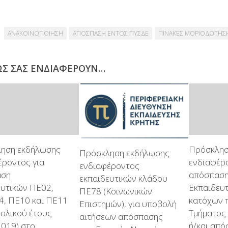
ΑΝΑΚΟΙΝΟΠΟΙΗΣΗ
ΑΠΟΣΠΑΣΗ ΕΝΤΟΣ ΠΥΣΔΕ
ΠΙΝΑΚΕΣ ΜΟΡΙΟΔΟΤΗΣ
ΩΣ ΣΑΣ ΕΝΔΙΑΦΈΡΟΥΝ…
ηση εκδήλωσης
Πρόσκλησ
Πρόσκληση εκδήλωσης
έροντος για
ενδιαφέρο
ενδιαφέροντος
αση
απόσπασ
εκπαιδευτικών κλάδου
ευτικών ΠΕ02,
Εκπαιδευ
ΠΕ78 (Κοινωνικών
4, ΠΕ10 και ΠΕ11
κατόχων 
Επιστημών), για υποβολή
χολικού έτους
Τμήματος 
αιτήσεων απόσπασης
2019) στο
ή/και από