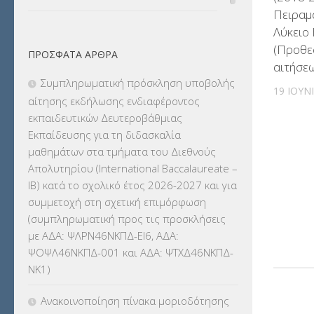
Πειραμα
ΔΙΟΡΙΣΜΟΙ
(123)
Λύκειο
(Προθε
ΠΡΌΣΦΑΤΑ ΆΡΘΡΑ
ΕΚΔΡΟΜΕΣ
(7.354)
αιτήσεω
Συμπληρωματική πρόσκληση υποβολής
19 ΙΟΥΝ
ΕΚΠΑΙΔΕΥΤΙΚΑ ΘΕΜΑΤΑ
(2.824)
αίτησης εκδήλωσης ενδιαφέροντος
εκπαιδευτικών Δευτεροβάθμιας
ΕΠΑΛ
(366)
Εκπαίδευσης για τη διδασκαλία
μαθημάτων στα τμήματα του Διεθνούς
ΕΠΙΜΟΡΦΩΣΗ Τ.Π.Ε.
(10)
Απολυτηρίου (International Baccalaureate –
IB) κατά το σχολικό έτος 2026-2027 και για
ΕΥΡΩΠΑΪΚΑ ΠΡΟΓΡΑΜΜΑΤΑ
(230)
συμμετοχή στη σχετική επιμόρφωση
(συμπληρωματική προς τις προσκλήσεις
ΚΕΣΥ
(60)
με ΑΔΑ: ΨΛΡΝ46ΝΚΠΔ-ΕΙ6, ΑΔΑ:
ΨΟΨΛ46ΝΚΠΔ-001 και ΑΔΑ: ΨΤΧΔ46ΝΚΠΔ-
ΚΕΣΥΠ
(109)
ΝΚ1)
ΚΠγ – ΚΡΑΤΙΚΟ ΠΙΣΤΟΠΟΙΗΤΙΚΟ
Ανακοινοποίηση πίνακα μοριοδότησης
ΓΛΩΣΣΟΜΑΘΕΙΑΣ
(135)