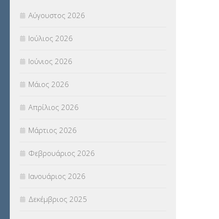
Π.Ε.Κ. ΗΡΑΚΛΕΙΟΥ
(12)
Αύγουστος 2026
ΠΑΝΕΛΛΑΔΙΚΕΣ ΕΞΕΤΑΣΕΙΣ
(839)
Ιούλιος 2026
ΠΡΟΚΗΡΥΞΕΙΣ
(18)
Ιούνιος 2026
ΣΕΜΙΝΑΡΙΑ – ΗΜΕΡΙΔΕΣ
(495)
Μάιος 2026
ΣΕΠ
(50)
Απρίλιος 2026
ΣΤΕΛΕΧΗ
(360)
Μάρτιος 2026
ΣΥΜΒΟΥΛΕΥΤΙΚΟΣ ΣΤΑΘΜΟΣ ΝΕΩΝ
Φεβρουάριος 2026
(18)
Ιανουάριος 2026
ΣΥΝΤΑΞΕΙΣ
(12)
Δεκέμβριος 2025
ΣΧΟΛΙΚΟΙ ΣΥΜΒΟΥΛΟΙ
(754)