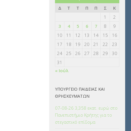
Δ
Τ
Τ
Π
Π
Σ
Κ
1
2
3
4
5
6
7
8
9
10
11
12
13
14
15
16
17
18
19
20
21
22
23
24
25
26
27
28
29
30
31
« Ιούλ
ΥΠΟΥΡΓΕΙΟ ΠΑΙΔΕΙΑΣ ΚΑΙ
ΘΡΗΣΚΕΥΜΑΤΩΝ
07-08-26 3,358 εκατ. ευρώ στο
Πανεπιστήμιο Κρήτης για το
στεγαστικό επίδομα