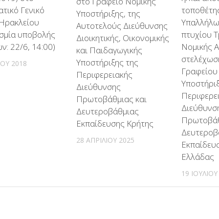
στο Γραφείο Νομικής
τικό Γενικό
τοποθέτησ
Υποστήριξης, της
 Ηρακλείου
Υπαλλήλω
Αυτοτελούς Διεύθυνσης
σμία υποβολής
πτυχίου 
Διοικητικής, Οικονομικής
ν: 22/6, 14:00)
Νομικής Α.Ε
και Παιδαγωγικής
στελέχωσ
Υποστήριξης της
ΊΟΥ 2018
Γραφείου
Περιφερειακής
Υποστήριξ
Διεύθυνσης
Περιφερε
Πρωτοβάθμιας και
Διεύθυνσ
Δευτεροβάθμιας
Πρωτοβάθ
Εκπαίδευσης Κρήτης
Δευτεροβ
28 ΑΠΡΙΛΊΟΥ 2025
Εκπαίδευ
Ελλάδας
19 ΙΟΥΛΊΟΥ