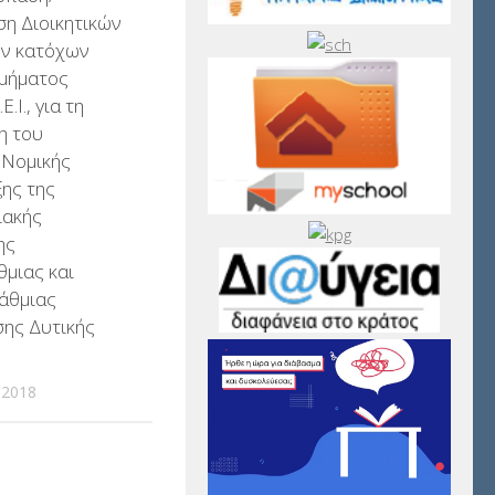
η Διοικητικών
ν κατόχων
Τμήματος
.Ι., για τη
η του
 Νομικής
ης της
ιακής
ης
μιας και
άθμιας
σης Δυτικής
 2018