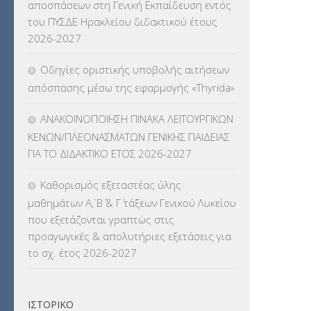
αποσπάσεων στη Γενική Εκπαίδευση εντός
του ΠΥΣΔΕ Ηρακλείου διδακτικού έτους
ΚΠπ- ΚΡΑΤΙΚΟ ΠΙΣΤΟΠΟΙΗΤΙΚΟ
2026-2027
ΠΛΗΡΟΦΟΡΙΚΗΣ
(12)
Οδηγίες οριστικής υποβολής αιτήσεων
ΛΟΙΠΑ
(309)
απόσπασης μέσω της εφαρμογής «Thyrida»
ΜΑΘΗΤΕΙΑ
(275)
ΑΝΑΚΟΙΝΟΠΟΙΗΣΗ ΠΙΝΑΚΑ ΛΕΙΤΟΥΡΓΙΚΩΝ
ΚΕΝΩΝ/ΠΛΕΟΝΑΣΜΑΤΩΝ ΓΕΝΙΚΗΣ ΠΑΙΔΕΙΑΣ
ΜΕΤΑΘΕΣΕΙΣ-ΤΟΠΟΘΕΤΗΣΕΙΣ
ΓΙΑ ΤΟ ΔΙΔΑΚΤΙΚΟ ΕΤΟΣ 2026-2027
ΒΕΛΤΙΩΣΕΙΣ
(319)
Καθορισμός εξεταστέας ύλης
ΜΕΤΑΤΑΞΕΙΣ
(87)
μαθημάτων Α΄, Β΄ & Γ΄ τάξεων Γενικού Λυκείου
που εξετάζονται γραπτώς στις
ΜΕΤΑΦΟΡΑ ΜΑΘΗΤΩΝ
(3)
προαγωγικές & απολυτήριες εξετάσεις για
το σχ. έτος 2026-2027
ΝΟΜΟΘΕΣΙΑ
(66)
ΟΙΚΟΝΟΜΙΚΑ ΘΕΜΑΤΑ
(73)
ΙΣΤΟΡΙΚΌ