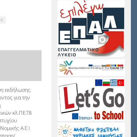
ΗΣ
η εκδήλωσης
ντος για την
η
τικών κλ.ΠΕ78
πτυχίου
Νομικής Α.Ε.Ι.
σπαση/