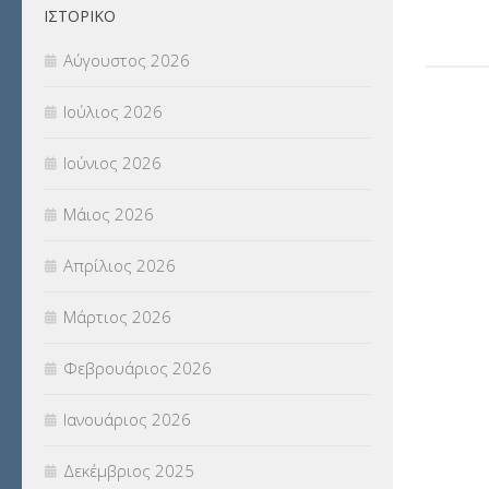
ΙΣΤΟΡΙΚΌ
Π.Ε.Κ. ΗΡΑΚΛΕΙΟΥ
(12)
Αύγουστος 2026
ΠΑΝΕΛΛΑΔΙΚΕΣ ΕΞΕΤΑΣΕΙΣ
(839)
Ιούλιος 2026
ΠΡΟΚΗΡΥΞΕΙΣ
(18)
Ιούνιος 2026
ΣΕΜΙΝΑΡΙΑ – ΗΜΕΡΙΔΕΣ
(495)
Μάιος 2026
ΣΕΠ
(50)
Απρίλιος 2026
ΣΤΕΛΕΧΗ
(360)
Μάρτιος 2026
ΣΥΜΒΟΥΛΕΥΤΙΚΟΣ ΣΤΑΘΜΟΣ ΝΕΩΝ
Φεβρουάριος 2026
(18)
Ιανουάριος 2026
ΣΥΝΤΑΞΕΙΣ
(12)
Δεκέμβριος 2025
ΣΧΟΛΙΚΟΙ ΣΥΜΒΟΥΛΟΙ
(754)