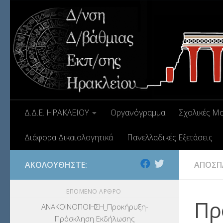
Δ.Δ.Ε. ΗΡΑΚΛΕΙΟΥ
Οργανόγραμμα
Σχολικές Μ
Διάφορα Δικαιολογητικά
Πανελλαδικές Εξετάσεις
ΑΚΟΛΟΥΘΉΣΤΕ:
ΑΠΟΣΠ
ΕΠΌΜΕΝΟ ΆΡΘΡΟ
Πρ
ΑΝΑΚΟΙΝΟΠΟΙΗΣΗ_Προκήρυξη-
Πρόσκληση Εκδήλωσης