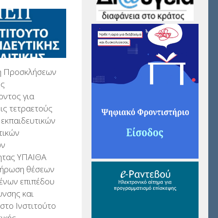
η Προσκλήσεων
ης
οντος για
ις τετραετούς
 εκπαιδευτικών
ητικών
ων
ητας ΥΠΑΙΘΑ
πλήρωση θέσεων
ένων επιπέδου
υνσης και
στο Ινστιτούτο
ικής