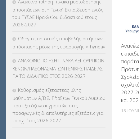
Ανακοινοποίηση πίνακα μοριοδότησης
ΓΛΩΣΣΟΜΑΘΕΙΑΣ
(135)
αποσπάσεων στη Γενική Εκπαίδευση εντός
του ΠΥΣΔΕ Ηρακλείου διδακτικού έτους
ΚΠπ- ΚΡΑΤΙΚΟ ΠΙΣΤΟΠΟΙΗΤΙΚΟ
2026-2027
ΠΛΗΡΟΦΟΡΙΚΗΣ
(12)
Οδηγίες οριστικής υποβολής αιτήσεων
ΛΟΙΠΑ
(309)
Ανανέω
απόσπασης μέσω της εφαρμογής «Thyrida»
εκπαιδε
ΜΑΘΗΤΕΙΑ
(275)
ΑΝΑΚΟΙΝΟΠΟΙΗΣΗ ΠΙΝΑΚΑ ΛΕΙΤΟΥΡΓΙΚΩΝ
παράτα
Πρότυπ
ΚΕΝΩΝ/ΠΛΕΟΝΑΣΜΑΤΩΝ ΓΕΝΙΚΗΣ ΠΑΙΔΕΙΑΣ
ΜΕΤΑΘΕΣΕΙΣ-ΤΟΠΟΘΕΤΗΣΕΙΣ
ΓΙΑ ΤΟ ΔΙΔΑΚΤΙΚΟ ΕΤΟΣ 2026-2027
Σχολεία
ΒΕΛΤΙΩΣΕΙΣ
(319)
σχολικ
Καθορισμός εξεταστέας ύλης
2027-2
ΜΕΤΑΤΑΞΕΙΣ
(87)
μαθημάτων Α΄, Β΄ & Γ΄ τάξεων Γενικού Λυκείου
και 20
που εξετάζονται γραπτώς στις
ΜΕΤΑΦΟΡΑ ΜΑΘΗΤΩΝ
(3)
18 ΙΟΥΝ
προαγωγικές & απολυτήριες εξετάσεις για
το σχ. έτος 2026-2027
ΝΟΜΟΘΕΣΙΑ
(66)
ΟΙΚΟΝΟΜΙΚΑ ΘΕΜΑΤΑ
(73)