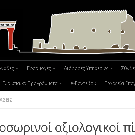
ονάδες
Εφαρμογές
Διάφορες Υπηρεσίες
Σύνδε
Ευρωπαϊκά Προγράμματα
e-Ραντεβού
Εργαλεία Επα
ΑΣΕΙΣ
οσωρινοί αξιολογικοί π