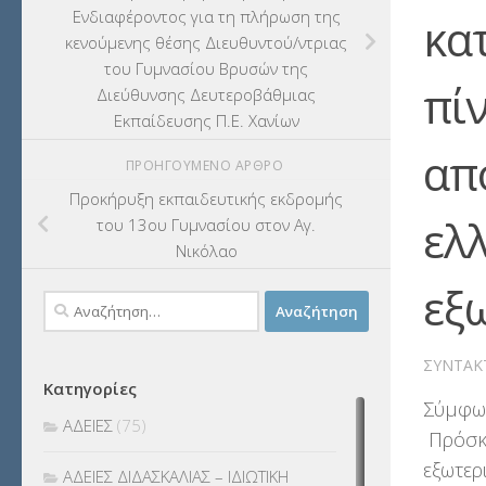
Ενδιαφέροντος για τη πλήρωση της
κα
κενούμενης θέσης Διευθυντού/ντριας
του Γυμνασίου Βρυσών της
πί
Διεύθυνσης Δευτεροβάθμιας
Εκπαίδευσης Π.Ε. Χανίων
απ
ΠΡΟΗΓΟΎΜΕΝΟ ΆΡΘΡΟ
Προκήρυξη εκπαιδευτικής εκδρομής
ελ
του 13ου Γυμνασίου στον Αγ.
Νικόλαο
εξ
Αναζήτηση
για:
ΣΥΝΤΆΚ
Κατηγορίες
Σύμφων
ΑΔΕΙΕΣ
(75)
Πρόσκλ
εξωτερ
ΑΔΕΙΕΣ ΔΙΔΑΣΚΑΛΙΑΣ – ΙΔΙΩΤΙΚΗ