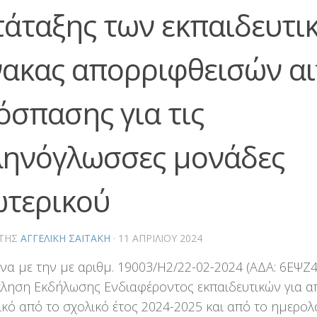
τάταξης των εκπαιδευτι
νακας απορριφθεισών α
όσπασης για τις
ληνόγλωσσες μονάδες
ωτερικού
ΤΗΣ
ΑΓΓΕΛΙΚΉ ΣΑΪΤΆΚΗ
·
11 ΑΠΡΙΛΊΟΥ 2024
α με την με αριθμ. 19003/Η2/22-02-2024 (ΑΔΑ: 6ΕΨΖ
ηση Εκδήλωσης Ενδιαφέροντος εκπαιδευτικών για 
ικό από το σχολικό έτος 2024-2025 και από το ημερολ