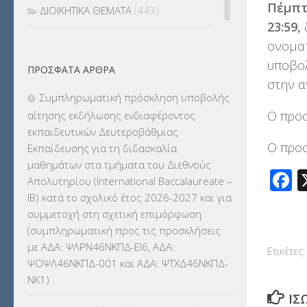
Πέμπτη
ΔΙΟΙΚΗΤΙΚΑ ΘΕΜΑΤΑ
(443)
23:59,
δ
ΔΙΟΡΙΣΜΟΙ
(123)
ονοματ
υποβολ
ΠΡΌΣΦΑΤΑ ΆΡΘΡΑ
ΕΚΔΡΟΜΕΣ
(7.354)
στην α
Συμπληρωματική πρόσκληση υποβολής
ΕΚΠΑΙΔΕΥΤΙΚΑ ΘΕΜΑΤΑ
(2.824)
Ο προσ
αίτησης εκδήλωσης ενδιαφέροντος
εκπαιδευτικών Δευτεροβάθμιας
ΕΠΑΛ
(366)
Ο προσ
Εκπαίδευσης για τη διδασκαλία
μαθημάτων στα τμήματα του Διεθνούς
ΕΠΙΜΟΡΦΩΣΗ Τ.Π.Ε.
(10)
F
Απολυτηρίου (International Baccalaureate –
IB) κατά το σχολικό έτος 2026-2027 και για
ΕΥΡΩΠΑΪΚΑ ΠΡΟΓΡΑΜΜΑΤΑ
(230)
συμμετοχή στη σχετική επιμόρφωση
(συμπληρωματική προς τις προσκλήσεις
ΚΕΣΥ
(60)
με ΑΔΑ: ΨΛΡΝ46ΝΚΠΔ-ΕΙ6, ΑΔΑ:
Ετικέτες:
ΨΟΨΛ46ΝΚΠΔ-001 και ΑΔΑ: ΨΤΧΔ46ΝΚΠΔ-
ΚΕΣΥΠ
(109)
ΝΚ1)
ΊΣ
ΚΠγ – ΚΡΑΤΙΚΟ ΠΙΣΤΟΠΟΙΗΤΙΚΟ