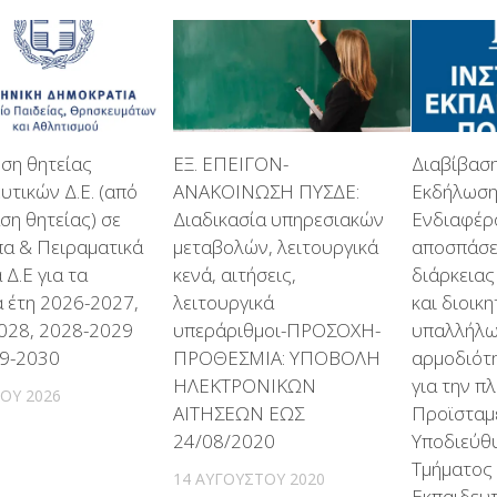
ση θητείας
ΕΞ. ΕΠΕΙΓΟΝ-
Διαβίβασ
υτικών Δ.Ε. (από
ΑΝΑΚΟΙΝΩΣΗ ΠΥΣΔΕ:
Εκδήλωσ
ση θητείας) σε
Διαδικασία υπηρεσιακών
Ενδιαφέρ
α & Πειραματικά
μεταβολών, λειτουργικά
αποσπάσε
 Δ.Ε για τα
κενά, αιτήσεις,
διάρκειας
ά έτη 2026-2027,
λειτουργικά
και διοικ
028, 2028-2029
υπεράριθμοι-ΠΡΟΣΟΧΗ-
υπαλλήλ
29-2030
ΠΡΟΘΕΣΜΙΑ: ΥΠΟΒΟΛΗ
αρμοδιότ
ΗΛΕΚΤΡΟΝΙΚΩΝ
για την 
ΊΟΥ 2026
ΑΙΤΗΣΕΩΝ ΕΩΣ
Προϊσταμ
24/08/2020
Υποδιεύθ
Τμήματος 
14 ΑΥΓΟΎΣΤΟΥ 2020
Εκπαιδευτ