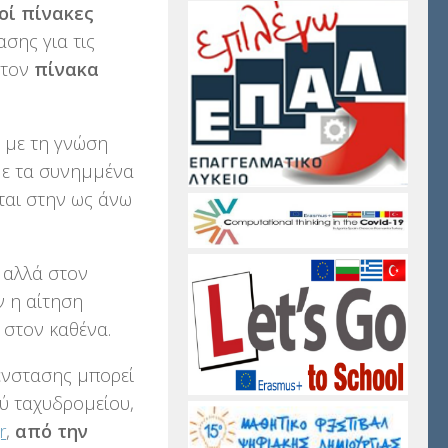
οί πίνακες
σης για τις
 τον
πίνακα
 με τη γνώση
με τα συνημμένα
ται στην ως άνω
 αλλά στον
ν η αίτηση
 στον καθένα.
 ένστασης μπορεί
ύ ταχυδρομείου,
r
,
από την